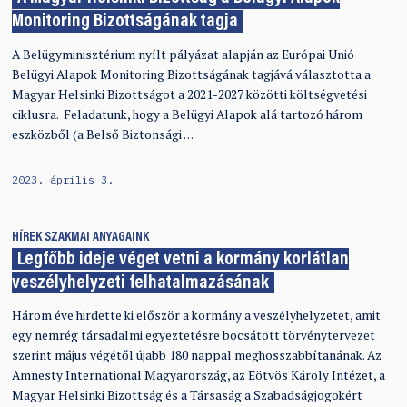
Monitoring Bizottságának tagja
A Belügyminisztérium nyílt pályázat alapján az Európai Unió
Belügyi Alapok Monitoring Bizottságának tagjává választotta a
Magyar Helsinki Bizottságot a 2021-2027 közötti költségvetési
ciklusra. Feladatunk, hogy a Belügyi Alapok alá tartozó három
eszközből (a Belső Biztonsági …
2023. április 3.
HÍREK
SZAKMAI ANYAGAINK
Legfőbb ideje véget vetni a kormány korlátlan
veszélyhelyzeti felhatalmazásának
Három éve hirdette ki először a kormány a veszélyhelyzetet, amit
egy nemrég társadalmi egyeztetésre bocsátott törvénytervezet
szerint május végétől újabb 180 nappal meghosszabbítanának. Az
Amnesty International Magyarország, az Eötvös Károly Intézet, a
Magyar Helsinki Bizottság és a Társaság a Szabadságjogokért