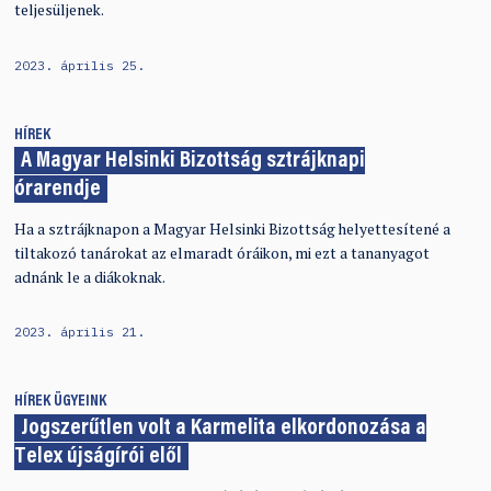
teljesüljenek.
2023. április 25.
HÍREK
A Magyar Helsinki Bizottság sztrájknapi
órarendje
Ha a sztrájknapon a Magyar Helsinki Bizottság helyettesítené a
tiltakozó tanárokat az elmaradt óráikon, mi ezt a tananyagot
adnánk le a diákoknak.
2023. április 21.
HÍREK
ÜGYEINK
Jogszerűtlen volt a Karmelita elkordonozása a
Telex újságírói elől