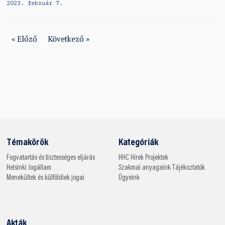
2023. február 7.
« Előző
Következő »
Témakörök
Kategóriák
Fogvatartás és tisztességes eljárás
HHC
Hírek
Projektek
Helsinki
Jogállam
Szakmai anyagaink
Tájékoztatók
Menekültek és külföldiek jogai
Ügyeink
Akták