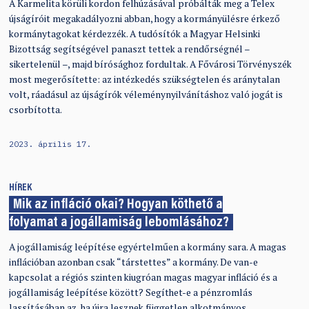
A Karmelita körüli kordon felhúzásával próbálták meg a Telex
újságíróit megakadályozni abban, hogy a kormányülésre érkező
kormánytagokat kérdezzék. A tudósítók a Magyar Helsinki
Bizottság segítségével panaszt tettek a rendőrségnél –
sikertelenül –, majd bírósághoz fordultak. A Fővárosi Törvényszék
most megerősítette: az intézkedés szükségtelen és aránytalan
volt, ráadásul az újságírók véleménynyilvánításhoz való jogát is
csorbította.
2023. április 17.
HÍREK
Mik az infláció okai? Hogyan köthető a
folyamat a jogállamiság lebomlásához?
A jogállamiság leépítése egyértelműen a kormány sara. A magas
inflációban azonban csak “társtettes” a kormány. De van-e
kapcsolat a régiós szinten kiugróan magas magyar infláció és a
jogállamiság leépítése között? Segíthet-e a pénzromlás
lassításában az, ha újra lesznek független alkotmányos