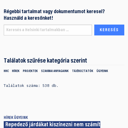
Régebbi tartalmat vagy dokumentumot keresel?
Használd a keresőnket!
Találatok szűrése kategória szerint
HHC
HÍREK
PROJEKTEK
SZAKMAI ANYAGAINK
TÁJÉKOZTATÓK
ÜGYEINK
Találatok száma: 538 db.
HÍREK
ÜGYEINK
Repedező járdákat kiszínezni nem számít