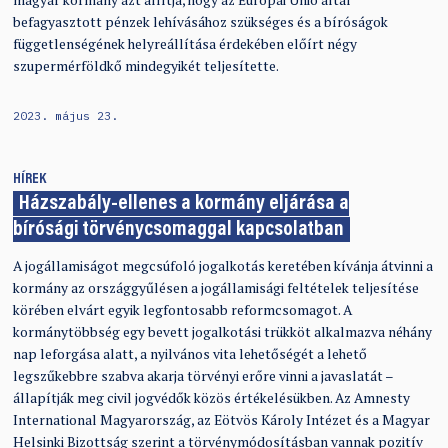
befagyasztott pénzek lehívásához szükséges és a bíróságok
függetlenségének helyreállítása érdekében előírt négy
szupermérföldkő mindegyikét teljesítette.
2023. május 23.
HÍREK
Házszabály-ellenes a kormány eljárása a
bírósági törvénycsomaggal kapcsolatban
A jogállamiságot megcsúfoló jogalkotás keretében kívánja átvinni a
kormány az országgyűlésen a jogállamisági feltételek teljesítése
körében elvárt egyik legfontosabb reformcsomagot. A
kormánytöbbség egy bevett jogalkotási trükköt alkalmazva néhány
nap leforgása alatt, a nyilvános vita lehetőségét a lehető
legszűkebbre szabva akarja törvényi erőre vinni a javaslatát –
állapítják meg civil jogvédők közös értékelésükben. Az Amnesty
International Magyarország, az Eötvös Károly Intézet és a Magyar
Helsinki Bizottság szerint a törvénymódosításban vannak pozitív