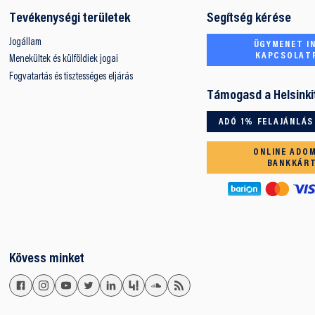
Tevékenységi területek
Segítség kérése
Jogállam
ÜGYMENET IN
KAPCSOLAT
Menekültek és külföldiek jogai
Fogvatartás és tisztességes eljárás
Támogasd a Helsinki
ADÓ 1% FELAJÁNLÁS
ONLINE ADO
BANKKÁR
Kövess minket