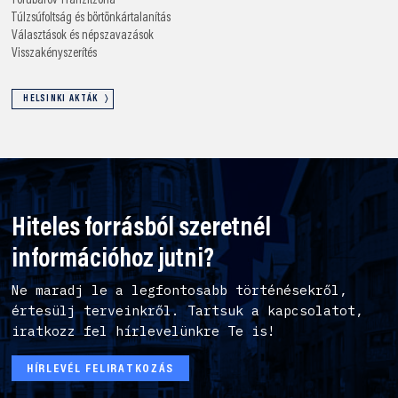
Torubarov
Tranzitzóna
Túlzsúfoltság és börtönkártalanítás
Választások és népszavazások
Visszakényszerítés
HELSINKI AKTÁK
Hiteles forrásból szeretnél
információhoz jutni?
Ne maradj le a legfontosabb történésekről,
értesülj terveinkről. Tartsuk a kapcsolatot,
iratkozz fel hírlevelünkre Te is!
HÍRLEVÉL FELIRATKOZÁS