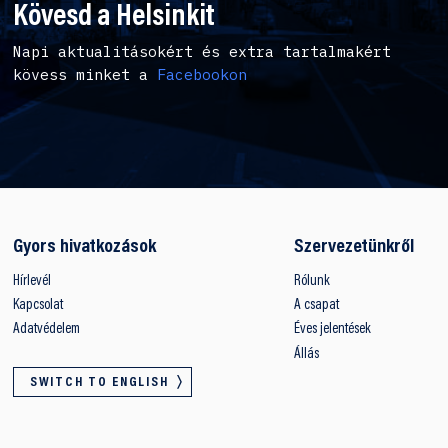
Kövesd a Helsinkit
Napi aktualitásokért és extra tartalmakért
kövess minket a
Facebookon
Gyors hivatkozások
Szervezetünkről
Hírlevél
Rólunk
Kapcsolat
A csapat
Adatvédelem
Éves jelentések
Állás
SWITCH TO ENGLISH