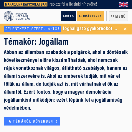
keresőnket!
Iratkozz fel a Helsinki hírlevélre!
MARADJUNK KAPCSOLATBAN
ADÓ 1%
ADOMÁNYOZOK
MENÜ
×
JELENTKEZZ SZEPT. 6-IG!
Joghallgató gyakornokot keresünk Menekültügyi Programunkba
Témakör:
Jogállam
Abban az államban szabadok a polgárok, ahol a döntéseik
következményei előre kiszámíthatóak, ahol nemcsak
rájuk vonatkoznak világos, átlátható szabályok, hanem az
állami szervekre is. Ahol az emberek tudják, mit vár el
tőlük az állam, de tudják azt is, mit várhatnak el ők az
államtól. Ezért fontos, hogy a magyar demokrácia
jogállamként működjön: ezért lépünk fel a jogállamiság
védelmében.
A TÉMÁRÓL BŐVEBBEN