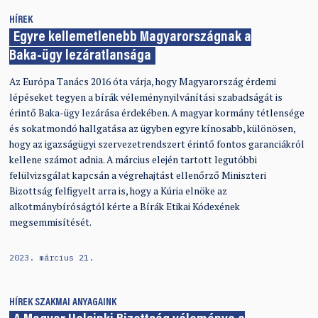
HÍREK
Egyre kellemetlenebb Magyarországnak a
Baka-ügy lezáratlansága
Az Európa Tanács 2016 óta várja, hogy Magyarország érdemi
lépéseket tegyen a bírák véleménynyilvánítási szabadságát is
érintő Baka-ügy lezárása érdekében. A magyar kormány tétlensége
és sokatmondó hallgatása az ügyben egyre kínosabb, különösen,
hogy az igazságügyi szervezetrendszert érintő fontos garanciákról
kellene számot adnia. A március elején tartott legutóbbi
felülvizsgálat kapcsán a végrehajtást ellenőrző Miniszteri
Bizottság felfigyelt arra is, hogy a Kúria elnöke az
alkotmánybíróságtól kérte a Bírák Etikai Kódexének
megsemmisítését.
2023. március 21.
HÍREK
SZAKMAI ANYAGAINK