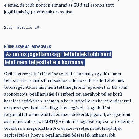
elemek, de több ponton elmarad az EU által azonosított
jogállamisági problémák orvoslása.
2023. április 29.
HÍREK
SZAKMAI ANYAGAINK
Az uniós jogállamisági feltételek több mint
felét nem teljesítette a kormány
Civil szervezetek értékelése szerint a kormány egyelőre nem
teljesítette az uniós forrásokhoz való hozzáférés feltételeinek
többségét. A kormány nem tett megfelelő lépéseket az EU által
azonosított jogállamisági és emberi jogi aggályok teljes körű
kezelése érdekében: számos, a korrupcióellenes keretrendszerrel,
az igazságszolgáltatás függetlenségével, a jogalkotási
folyamattal, a menekültek és menedékkérők jogaival, az egyetemi
autonómiával és az LMBTQI+ emberek jogaival kapcsolatos kérdés
továbbra is megoldatlan. A civil szervezetek ismét felajánlják
segítségüket, hogy a jogállamisági feltételek mihamarabb