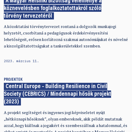
A Magyar Helsinki Bizottság véleménye a
köznevelésben foglalkoztatottakról szóló
törvény tervezetéről
A közoktatási törvénytervezet rontaná a dolgozók munkajogi
helyzetét, csorbítaná a pedagógusok érdekérvényesítési
lehetőségeit, erősen korlátozná szakmai autonómiájukat és növelné
a kiszolgáltatottságukat a tankerületekkel szemben.
2023. március 11.
PROJEKTEK
Central Europe – Building Resilience in Civil
Society (CEBRICS) / Mindennapi hősök projekt
(2023)
A projekt segítséget és ingyenes jogi képviseletet nyújt
„hétköznapi hősöknek”, olyan embereknek, akik példát mutatnak
azzal, hogy kiállnak a jogaikért és szembeszállnak a hatalommal, és
akiket emiatt ér megtorlás. A projekt keretében a Magyar Helsinki