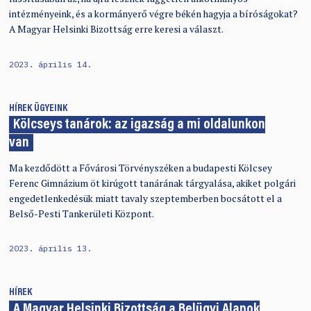
intézményeink, és a kormányerő végre békén hagyja a bíróságokat?
A Magyar Helsinki Bizottság erre keresi a választ.
2023. április 14.
HÍREK
ÜGYEINK
Kölcseys tanárok: az igazság a mi oldalunkon
van
Ma kezdődött a Fővárosi Törvényszéken a budapesti Kölcsey
Ferenc Gimnázium öt kirúgott tanárának tárgyalása, akiket polgári
engedetlenkedésük miatt tavaly szeptemberben bocsátott el a
Belső-Pesti Tankerületi Központ.
2023. április 13.
HÍREK
A Magyar Helsinki Bizottság a Belügyi Alapok