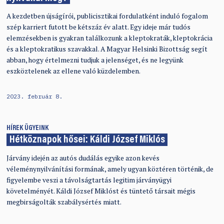
A kezdetben újságírói, publicisztikai fordulatként induló fogalom
szép karriert futott be kétszáz év alatt. Egy ideje már tudós
elemzésekben is gyakran találkozunk a kleptokraták, kleptokrácia
és a kleptokratikus szavakkal. A Magyar Helsinki Bizottság segít
abban, hogy értelmezni tudjuk a jelenséget, és ne legyünk
eszköztelenek az ellene való küzdelemben.
2023. február 8.
HÍREK
ÜGYEINK
Hétköznapok hősei: Káldi József Miklós
Járvány idején az autós dudálás egyike azon kevés
véleménynyilvánítási formának, amely ugyan köztéren történik, de
figyelembe veszi a távolságtartás legitim járványügyi
követelményét. Káldi József Miklóst és tüntető társait mégis
megbirságolták szabálysértés miatt.