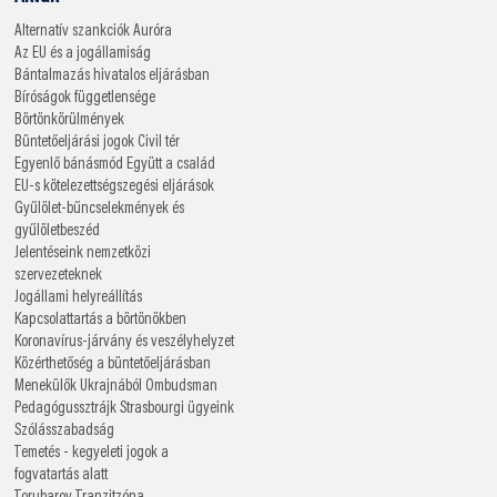
Alternatív szankciók
Auróra
Az EU és a jogállamiság
Bántalmazás hivatalos eljárásban
Bíróságok függetlensége
Börtönkörülmények
Büntetőeljárási jogok
Civil tér
Egyenlő bánásmód
Együtt a család
EU-s kötelezettségszegési eljárások
Gyűlölet-bűncselekmények és
gyűlöletbeszéd
Jelentéseink nemzetközi
szervezeteknek
Jogállami helyreállítás
Kapcsolattartás a börtönökben
Koronavírus-járvány és veszélyhelyzet
Közérthetőség a büntetőeljárásban
Menekülők Ukrajnából
Ombudsman
Pedagógussztrájk
Strasbourgi ügyeink
Szólásszabadság
Temetés - kegyeleti jogok a
fogvatartás alatt