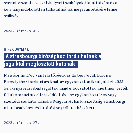
szerint viszont a veszélyhelyzeti szabályok átalakítására és a
kormány indokolatlan túlhatalmának megszüntetésére lenne
szükség.
2023. március 31.
HÍREK
ÜGYEINK
A strasbourgi bírósághoz fordulhatnak a
jogaiktól megfosztott katonák
Még április 17-ig van lehetőségük az Emberi Jogok Európai
Bíróságához fordulni azoknak az egykori katonáknak, akiket 2022-
ben kényszerszabadságoltak, majd elbocsátottak, mert nem vették
fel a koronavírus elleni védőoltást. Az egykori hivatásos vagy
szerződéses katonáknak a Magyar Helsinki Bizottság strasbourgi
mintabeadványt és kitöltési segédletet készített.
2023. március 27.