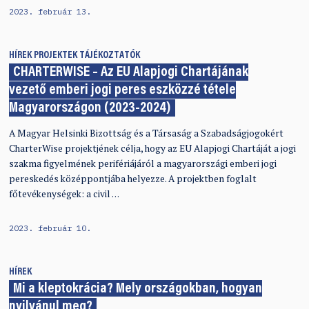
2023. február 13.
HÍREK
PROJEKTEK
TÁJÉKOZTATÓK
CHARTERWISE – Az EU Alapjogi Chartájának
vezető emberi jogi peres eszközzé tétele
Magyarországon (2023-2024)
A Magyar Helsinki Bizottság és a Társaság a Szabadságjogokért
CharterWise projektjének célja, hogy az EU Alapjogi Chartáját a jogi
szakma figyelmének perifériájáról a magyarországi emberi jogi
pereskedés középpontjába helyezze. A projektben foglalt
főtevékenységek: a civil …
2023. február 10.
HÍREK
Mi a kleptokrácia? Mely országokban, hogyan
nyilvánul meg?