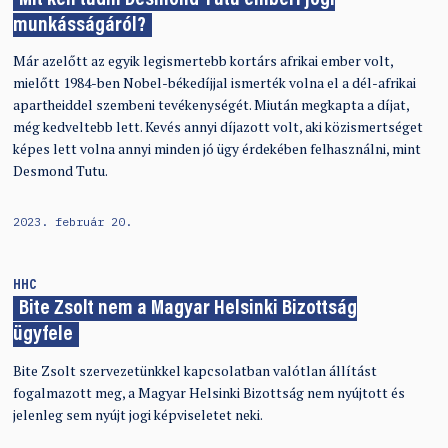
Mit kell tudni Desmond Tutu emberi jogi
munkásságáról?
Már azelőtt az egyik legismertebb kortárs afrikai ember volt,
mielőtt 1984-ben Nobel-békedíjjal ismerték volna el a dél-afrikai
apartheiddel szembeni tevékenységét. Miután megkapta a díjat,
még kedveltebb lett. Kevés annyi díjazott volt, aki közismertséget
képes lett volna annyi minden jó ügy érdekében felhasználni, mint
Desmond Tutu.
2023. február 20.
HHC
Bite Zsolt nem a Magyar Helsinki Bizottság
ügyfele
Bite Zsolt szervezetünkkel kapcsolatban valótlan állítást
fogalmazott meg, a Magyar Helsinki Bizottság nem nyújtott és
jelenleg sem nyújt jogi képviseletet neki.