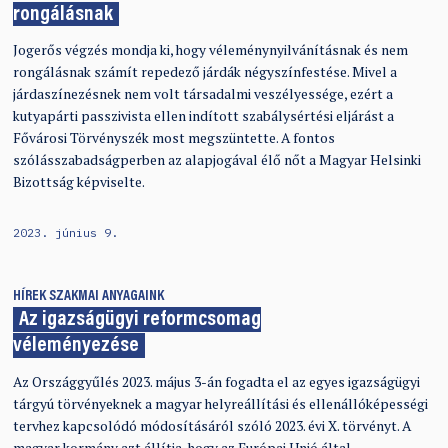
rongálásnak
Jogerős végzés mondja ki, hogy véleménynyilvánításnak és nem
rongálásnak számít repedező járdák négyszínfestése. Mivel a
járdaszínezésnek nem volt társadalmi veszélyessége, ezért a
kutyapárti passzivista ellen indított szabálysértési eljárást a
Fővárosi Törvényszék most megszüntette. A fontos
szólásszabadságperben az alapjogával élő nőt a Magyar Helsinki
Bizottság képviselte.
2023. június 9.
HÍREK
SZAKMAI ANYAGAINK
Az igazságügyi reformcsomag
véleményezése
Az Országgyűlés 2023. május 3-án fogadta el az egyes igazságügyi
tárgyú törvényeknek a magyar helyreállítási és ellenállóképességi
tervhez kapcsolódó módosításáról szóló 2023. évi X. törvényt. A
magyar kormány azt állítja, hogy az Európai Unió által