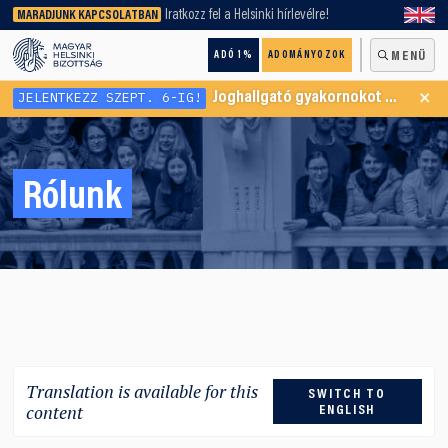
keresőnket!
Iratkozz fel a Helsinki hírlevélre!
MARADJUNK KAPCSOLATBAN
ADÓ 1%
ADOMÁNYOZOK
MENÜ
×
JELENTKEZZ SZEPT. 6-IG!
Joghallgató gyakornokot keresünk Menekültügyi Programunkba
Rólunk
Translation is available for this
SWITCH TO
content
ENGLISH