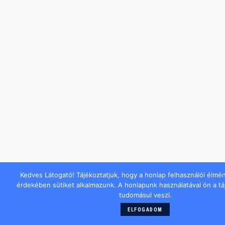
Kedves Látogató! Tájékoztatjuk, hogy a honlap felhasználói élmé
érdekében sütiket alkalmazunk. A honlapunk használatával ön a t
tudomásul veszi.
ELFOGADOM