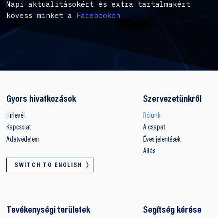
Napi aktualitásokért és extra tartalmakért
kövess minket a
Facebookon
Gyors hivatkozások
Szervezetünkről
Hírlevél
Rólunk
Kapcsolat
A csapat
Adatvédelem
Éves jelentések
Állás
SWITCH TO ENGLISH
Tevékenységi területek
Segítség kérése