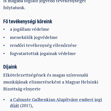
is magába foglaló jogvédő tevékenységet
folytatunk.
Fő tevékenységi köreink
a jogállam védelme
menekülők jogvédelme
rendőri tevékenység ellenőrzése
fogvatartottak jogainak védelme
Díjaink
Elkötelezettségének és magas színvonalú
munkájának elismeréseként a Magyar Helsinki
Bizottság elnyerte
a Calouste Gulbenkian Alapítvány emberi jogi
díját
(2017),