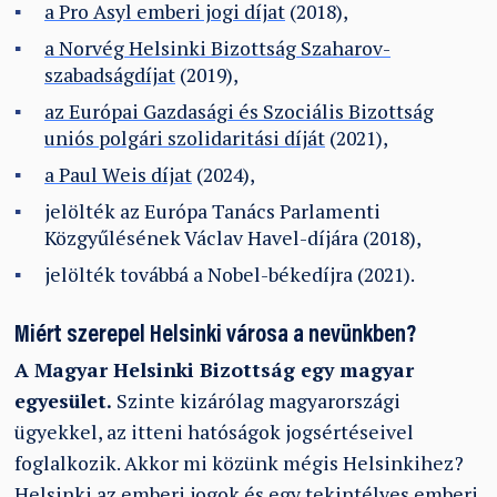
a Pro Asyl emberi jogi díjat
(2018),
a Norvég Helsinki Bizottság Szaharov-
szabadságdíjat
(2019),
az Európai Gazdasági és Szociális Bizottság
uniós polgári szolidaritási díját
(2021),
a Paul Weis díjat
(2024),
jelölték az Európa Tanács Parlamenti
Közgyűlésének Václav Havel-díjára (2018),
jelölték továbbá a Nobel-békedíjra (2021).
Miért szerepel Helsinki városa a nevünkben?
A Magyar Helsinki Bizottság egy magyar
egyesület.
Szinte kizárólag magyarországi
ügyekkel, az itteni hatóságok jogsértéseivel
foglalkozik. Akkor mi közünk mégis Helsinkihez?
Helsinki az emberi jogok és egy tekintélyes emberi