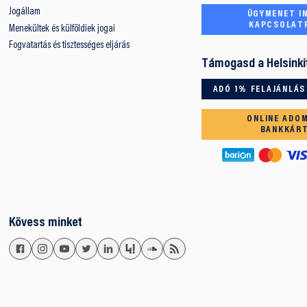
Jogállam
ÜGYMENET IN
KAPCSOLAT
Menekültek és külföldiek jogai
Fogvatartás és tisztességes eljárás
Támogasd a Helsinki
ADÓ 1% FELAJÁNLÁS
ONLINE ADO
BANKKÁR
Kövess minket