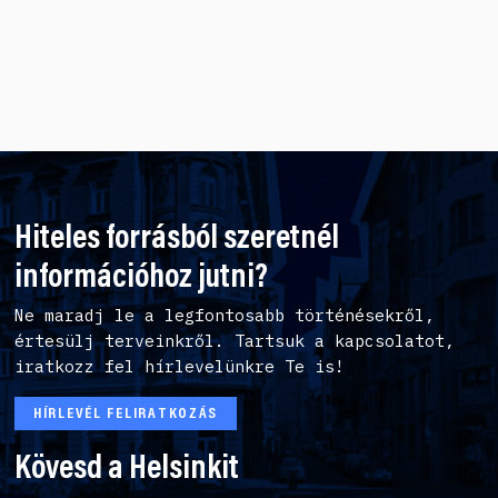
RÓLUNK
A CSAPAT
ÉVES JELENTÉSEK
ÁLLÁS
KAPCSOLAT
Hiteles forrásból szeretnél
információhoz jutni?
Ne maradj le a legfontosabb történésekről,
értesülj terveinkről. Tartsuk a kapcsolatot,
iratkozz fel hírlevelünkre Te is!
HÍRLEVÉL FELIRATKOZÁS
Kövesd a Helsinkit