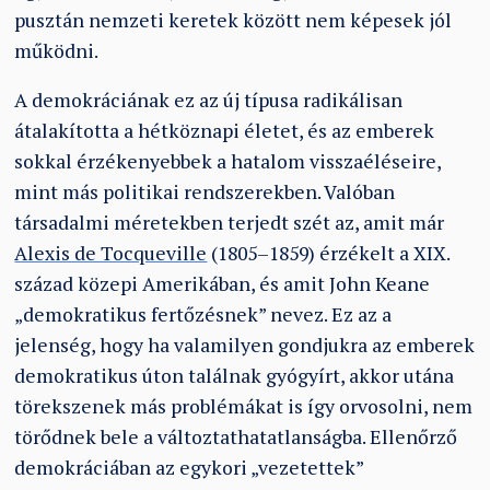
pusztán nemzeti keretek között nem képesek jól
működni.
A demokráciának ez az új típusa radikálisan
átalakította a hétköznapi életet, és az emberek
sokkal érzékenyebbek a hatalom visszaéléseire,
mint más politikai rendszerekben. Valóban
társadalmi méretekben terjedt szét az, amit már
Alexis de Tocqueville
(1805–1859) érzékelt a XIX.
század közepi Amerikában, és amit John Keane
„demokratikus fertőzésnek” nevez. Ez az a
jelenség, hogy ha valamilyen gondjukra az emberek
demokratikus úton találnak gyógyírt, akkor utána
törekszenek más problémákat is így orvosolni, nem
törődnek bele a változtathatatlanságba. Ellenőrző
demokráciában az egykori „vezetettek”