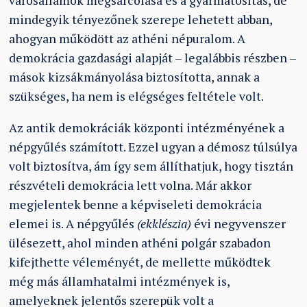
városállamok megsarcolása és a gyarmatosítás, de
mindegyik tényezőnek szerepe lehetett abban,
ahogyan működött az athéni népuralom. A
demokrácia gazdasági alapját – legalábbis részben –
mások kizsákmányolása biztosította, annak a
szükséges, ha nem is elégséges feltétele volt.
Az antik demokráciák központi intézményének a
népgyűlés számított. Ezzel ugyan a démosz túlsúlya
volt biztosítva, ám így sem állíthatjuk, hogy tisztán
részvételi demokrácia lett volna. Már akkor
megjelentek benne a képviseleti demokrácia
elemei is. A népgyűlés
(ekklészia)
évi negyvenszer
ülésezett, ahol minden athéni polgár szabadon
kifejthette véleményét, de mellette működtek
még más államhatalmi intézmények is,
amelyeknek jelentős szerepük volt a