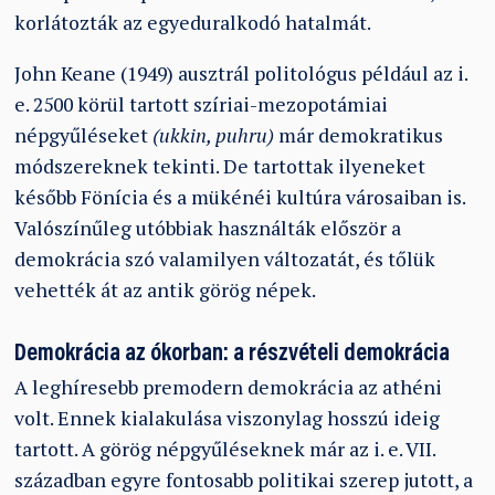
korlátozták az egyeduralkodó hatalmát.
John Keane (1949) ausztrál politológus például az i.
e. 2500 körül tartott szíriai-mezopotámiai
népgyűléseket
(ukkin, puhru)
már demokratikus
módszereknek tekinti. De tartottak ilyeneket
később Fönícia és a mükénéi kultúra városaiban is.
Valószínűleg utóbbiak használták először a
demokrácia szó valamilyen változatát, és tőlük
vehették át az antik görög népek.
Demokrácia az ókorban: a részvételi demokrácia
A leghíresebb premodern demokrácia az athéni
volt. Ennek kialakulása viszonylag hosszú ideig
tartott. A görög népgyűléseknek már az i. e. VII.
században egyre fontosabb politikai szerep jutott, a