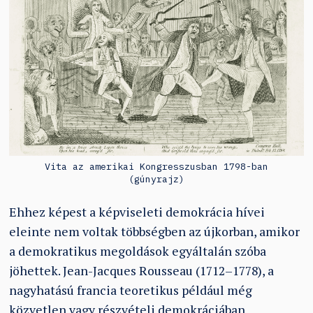
Vita az amerikai Kongresszusban 1798-ban
(gúnyrajz)
Ehhez képest a képviseleti demokrácia hívei
eleinte nem voltak többségben az újkorban, amikor
a demokratikus megoldások egyáltalán szóba
jöhettek. Jean-Jacques Rousseau (1712–1778), a
nagyhatású francia teoretikus például még
közvetlen vagy részvételi demokráciában