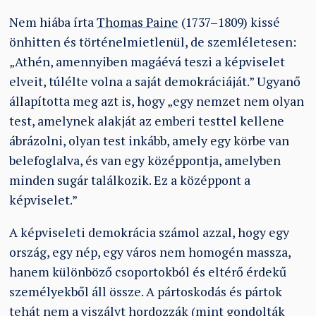
Nem hiába írta
Thomas Paine
(1737–1809) kissé
önhitten és történelmietlenül, de szemléletesen:
„Athén, amennyiben magáévá teszi a képviselet
elveit, túlélte volna a saját demokráciáját.” Ugyanő
állapította meg azt is, hogy „egy nemzet nem olyan
test, amelynek alakját az emberi testtel kellene
ábrázolni, olyan test inkább, amely egy körbe van
belefoglalva, és van egy középpontja, amelyben
minden sugár találkozik. Ez a középpont a
képviselet.”
A képviseleti demokrácia számol azzal, hogy egy
ország, egy nép, egy város nem homogén massza,
hanem különböző csoportokból és eltérő érdekű
személyekből áll össze. A pártoskodás és pártok
tehát nem a viszályt hordozzák (mint gondolták