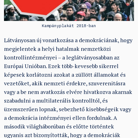
Kampányplakát 2018-ban
Látványosan új vonatkozása a demokráciának, hogy
megjelentek a helyi hatalmak nemzetközi
kontrollintézményei – a leglátványosabban az
Európai Unióban. Ezek több-kevesebb sikerrel
képesek korlátozni azokat a züllött államokat és
vezetőket, akik nemzeti érdekre, szuverenitásra
vagy a be nem avatkozás elvére hivatkozva akarnak
szabadulni a multilaterális kontrolltól, és
üzemszerűen lopnak, sebezhető kisebbségeik vagy
a demokrácia intézményei ellen fordulnak. A
második világháborúban és előtte történtek
ugyanis azt bizonyították, hogy a demokráciák