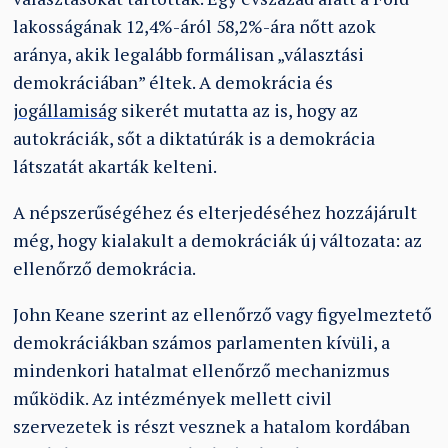
lakosságának 12,4%-áról 58,2%-ára nőtt azok
aránya, akik legalább formálisan „választási
demokráciában” éltek. A demokrácia és
jogállamiság
sikerét mutatta az is, hogy az
autokráciák, sőt a diktatúrák is a demokrácia
látszatát akarták kelteni.
A népszerűségéhez és elterjedéséhez hozzájárult
még, hogy kialakult a demokráciák új változata: az
ellenőrző demokrácia.
John Keane szerint az ellenőrző vagy figyelmeztető
demokráciákban számos parlamenten kívüli, a
mindenkori hatalmat ellenőrző mechanizmus
működik. Az intézmények mellett civil
szervezetek is részt vesznek a hatalom kordában