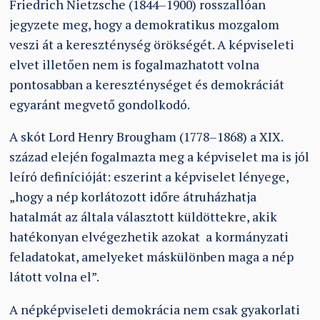
Friedrich Nietzsche (1844–1900) rosszallóan
jegyzete meg, hogy a demokratikus mozgalom
veszi át a kereszténység örökségét. A képviseleti
elvet illetően nem is fogalmazhatott volna
pontosabban a kereszténységet és demokráciát
egyaránt megvető gondolkodó.
A skót Lord Henry Brougham (1778–1868) a XIX.
század elején fogalmazta meg a képviselet ma is jól
leíró definícióját: eszerint a képviselet lényege,
„hogy a nép korlátozott időre átruházhatja
hatalmát az általa választott küldöttekre, akik
hatékonyan elvégezhetik azokat a kormányzati
feladatokat, amelyeket máskülönben maga a nép
látott volna el”.
A népképviseleti demokrácia nem csak gyakorlati