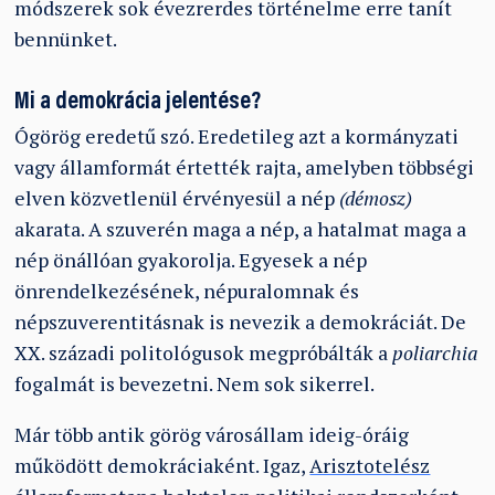
módszerek sok évezrerdes történelme erre tanít
bennünket.
Mi a demokrácia jelentése?
Ógörög eredetű szó. Eredetileg azt a kormányzati
vagy államformát értették rajta, amelyben többségi
elven közvetlenül érvényesül a nép
(démosz)
akarata. A szuverén maga a nép, a hatalmat maga a
nép önállóan gyakorolja. Egyesek a nép
önrendelkezésének, népuralomnak és
népszuverentitásnak is nevezik a demokráciát. De
XX. századi politológusok megpróbálták a
poliarchia
fogalmát is bevezetni. Nem sok sikerrel.
Már több antik görög városállam ideig-óráig
működött demokráciaként. Igaz,
Arisztotelész