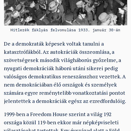
Hitlerék fáklyás felvonulása 1933. január 30-án
De a demokraták képesek voltak tanulni a
katasztrófákból. Az autokráciák összeomlása, a
szövetségesek második világháborús győzelme, a
nyugati demokráciák háború utáni sikerei pedig
valóságos demokratikus reneszánszhoz vezettek. A
nem demokráciában élő országok és személyek
számára egyre reménytelibb vonatkoztatási pontot
jelentettek a demokráciák egész az ezredfordulóig.
1999-ben a Freedom House szerint a világ 192
országa közül 119-ben ekkor már népképviseleti
választásokat tartottak. Egy évszázad alatt a Föld