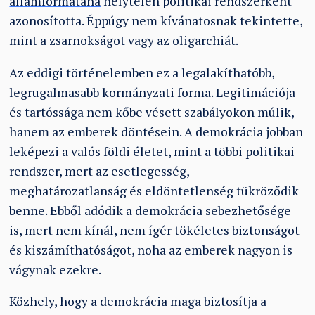
államformatana
helytelen politikai rendszerként
azonosította. Éppúgy nem kívánatosnak tekintette,
mint a zsarnokságot vagy az oligarchiát.
Az eddigi történelemben ez a legalakíthatóbb,
legrugalmasabb kormányzati forma. Legitimációja
és tartóssága nem kőbe vésett szabályokon múlik,
hanem az emberek döntésein. A demokrácia jobban
leképezi a valós földi életet, mint a többi politikai
rendszer, mert az esetlegesség,
meghatározatlanság és eldöntetlenség tükröződik
benne. Ebből adódik a demokrácia sebezhetősége
is, mert nem kínál, nem ígér tökéletes biztonságot
és kiszámíthatóságot, noha az emberek nagyon is
vágynak ezekre.
Közhely, hogy a demokrácia maga biztosítja a