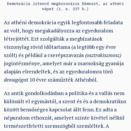
Demokrácia istennő megkoronázza Démoszt, az athéni
népet (i. e. 337 k.)
Az athéni demokrácia egyik legfontosabb feladata
az volt, hogy megakadályozza az egyeduralom
létrejöttét. Ezt szolgálták a megbízatások
viszonylag rövid időtartama (a legtöbb egy évre
szólt) és például a cserépszavazás
(osztrakiszmosz)
jogintézménye, amelyet már a zsarnokság gyanúja
alapján elrendeltek, és az egyeduralomra törő
demagóg
ot 10 évre száműzték Athénból.
Az antik gondolkodásban a politika és a vallás nem
különült el egymástól, a szent és és a demokratikus
között bensőséges kapcsolat állt fenn. Ez adta a
népuralom ethoszát, amelyet szinte kivétel nélkül
természetfeletti szemszögből szemléltek. A