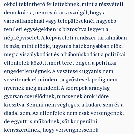
okból tekinthető fejlettebbnek, mint a részvételi
demokrácia, nem csak arra szolgál, hogy a
városállamoknál vagy településeknél nagyobb
területi egységekben is biztosítva legyen a
népképviselet. A képviseleti rendszer tartalmában
is más, mint elődje, ugyanis hatékonyabban előzi
meg a viszálykodást és a háborúskodást a politikai
ellenfelek között, mert teret enged a politikai
engedetlenségnek. A vesztesek ugyanis nem
veszítenek el mindent, a győztesek pedig nem
nyernek meg mindent. A szerepek aránylag
gyorsan cserélődnek, nincsenek örök időre
kiosztva. Semmi nem végleges, a kudarc sem és a
diadal sem. Az ellenfelek nem csak versengenek,
de együtt is működnek, sőt kooperálni
kényszerülnek, hogy versenghessenek.