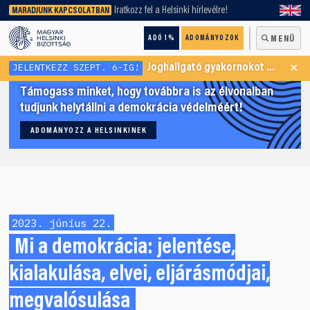
keresőnket!
Iratkozz fel a Helsinki hírlevélre!
MARADJUNK KAPCSOLATBAN
ADÓ 1%
ADOMÁNYOZOK
MENÜ
×
JELENTKEZZ SZEPT. 6-IG!
Joghallgató gyakornokot keresünk Menekültügyi Programunkba
Támogass minket, hogy továbbra is az élvonalban
tudjunk helytállni a demokrácia védelméért!
ADOMÁNYOZZ A HELSINKINEK
2023. június 22.
Mi a demokrácia: jelentése,
kialakulása, elvei, eljárásmódjai,
megvalósulása