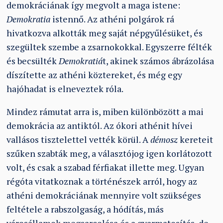
demokráciának így megvolt a maga istene:
Demokratia
istennő. Az athéni polgárok rá
hivatkozva alkották meg saját népgyűlésüket, és
szegültek szembe a zsarnokokkal. Egyszerre félték
és becsülték
Demokratiá
t, akinek számos ábrázolása
díszítette az athéni köztereket, és még egy
hajóhadat is elneveztek róla.
Mindez rámutat arra is, miben különbözött a mai
demokrácia az antiktól. Az ókori athénit hívei
vallásos tisztelettel vették körül. A
démosz
kereteit
szűken szabták meg, a választójog igen korlátozott
volt, és csak a szabad férfiakat illette meg. Ugyan
régóta vitatkoznak a történészek arról, hogy az
athéni demokráciának mennyire volt szükséges
feltétele a rabszolgaság, a hódítás, más