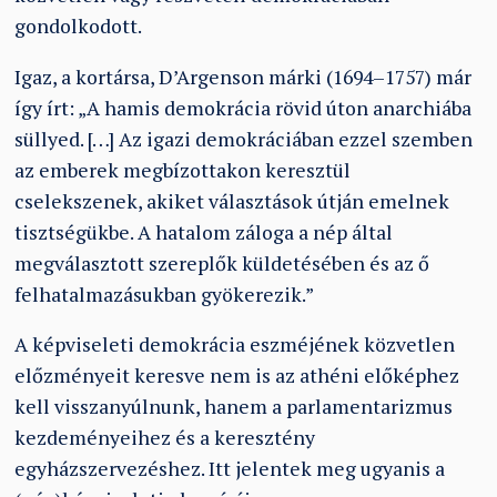
gondolkodott.
Igaz, a kortársa, D’Argenson márki (1694–1757) már
így írt: „A hamis demokrácia rövid úton anarchiába
süllyed. […] Az igazi demokráciában ezzel szemben
az emberek megbízottakon keresztül
cselekszenek, akiket választások útján emelnek
tisztségükbe. A hatalom záloga a nép által
megválasztott szereplők küldetésében és az ő
felhatalmazásukban gyökerezik.”
A képviseleti demokrácia eszméjének közvetlen
előzményeit keresve nem is az athéni előképhez
kell visszanyúlnunk, hanem a parlamentarizmus
kezdeményeihez és a keresztény
egyházszervezéshez. Itt jelentek meg ugyanis a