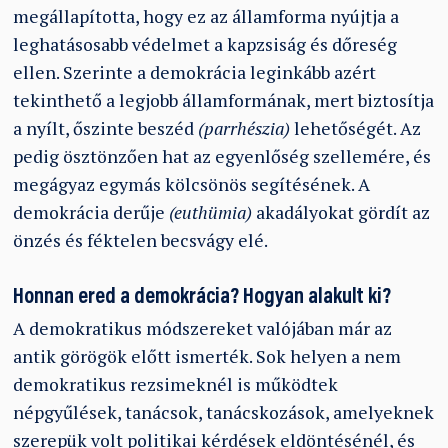
megállapította, hogy ez az államforma nyújtja a
leghatásosabb védelmet a kapzsiság és dőreség
ellen. Szerinte a demokrácia leginkább azért
tekinthető a legjobb államformának, mert biztosítja
a nyílt, őszinte beszéd
(parrhészia)
lehetőségét. Az
pedig ösztönzően hat az egyenlőség szellemére, és
megágyaz egymás kölcsönös segítésének. A
demokrácia derűje
(euthümia)
akadályokat gördít az
önzés és féktelen becsvágy elé.
Honnan ered a demokrácia? Hogyan alakult ki?
A demokratikus módszereket valójában már az
antik görögök előtt ismerték. Sok helyen a nem
demokratikus rezsimeknél is működtek
népgyűlések, tanácsok, tanácskozások, amelyeknek
szerepük volt politikai kérdések eldöntésénél, és