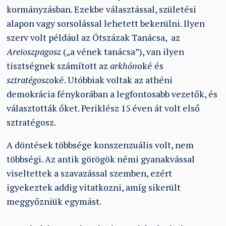
kormányzásban. Ezekbe választással, születési
alapon vagy sorsolással lehetett bekerülni. Ilyen
szerv volt például az Ötszázak Tanácsa, az
Areioszpagosz
(„a vének tanácsa”), van ilyen
tisztségnek számított az
arkhón
oké és
sztratégosz
oké. Utóbbiak voltak az athéni
demokrácia fénykorában a legfontosabb vezetők, és
választották őket. Periklész 15 éven át volt első
sztratégosz.
A döntések többsége konszenzuális volt, nem
többségi. Az antik görögök némi gyanakvással
viseltettek a szavazással szemben, ezért
igyekeztek addig vitatkozni, amíg sikerült
meggyőzniük egymást.