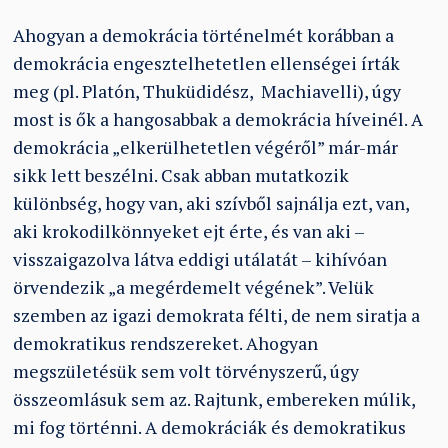
Ahogyan a demokrácia történelmét korábban a
demokrácia engesztelhetetlen ellenségei írták
meg (pl. Platón, Thuküdidész, Machiavelli), úgy
most is ők a hangosabbak a demokrácia híveinél. A
demokrácia „elkerülhetetlen végéről” már-már
sikk lett beszélni. Csak abban mutatkozik
különbség, hogy van, aki szívből sajnálja ezt, van,
aki krokodilkönnyeket ejt érte, és van aki –
visszaigazolva látva eddigi utálatát – kihívóan
örvendezik „a megérdemelt végének”. Velük
szemben az igazi demokrata félti, de nem siratja a
demokratikus rendszereket. Ahogyan
megszületésük sem volt törvényszerű, úgy
összeomlásuk sem az. Rajtunk, embereken múlik,
mi fog történni. A demokráciák és demokratikus