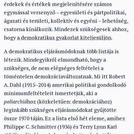
érdekek és értékek megjelenítésére számos
egymással versenyző – egyesületi és pártpolitikai,
ágazati és területi, kollektív és egyéni – lehetőség,
csatorna kínálkozik. Mindezek szükségesek ahhoz,
hogy
a demokratikus gyakorlat kiteljesüljön
.
A demokratikus eljárásmódoknak több listája is
létezik. Mindegyikről elmondható, hogy a
szükséges, de nem elégséges feltételei a
töméntelen demokráciaváltozatnak. Mi itt Robert
A. Dahl (1915–2014) amerikai politikai gondolkodó
minimumfeltételeit ismertetjük, aki a
poliarchiá
hoz (közkeletűen: demokráciához)
leginkább szükséges eljárásmódokat gyűjtötte
össze 1970 táján. Ez a lista első hét eleme, amihez
Philippe C. Schmitter (1936) és Terry Lynn Karl