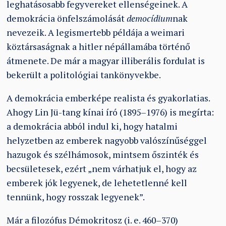
leghatásosabb fegyvereket ellenségeinek. A
demokrácia önfelszámolását
democídium
nak
nevezeik. A legismertebb példája a weimari
köztársaságnak a hitler népállamába történő
átmenete. De már a magyar illiberális fordulat is
bekerült a politológiai tankönyvekbe.
A demokrácia emberképe realista és gyakorlatias.
Ahogy Lin Jü-tang kínai író (1895–1976) is megírta:
a demokrácia abból indul ki, hogy hatalmi
helyzetben az emberek nagyobb valószínűséggel
hazugok és szélhámosok, mintsem őszinték és
becsületesek, ezért „nem várhatjuk el, hogy az
emberek jók legyenek, de lehetetlenné kell
tennünk, hogy rosszak legyenek”.
Már a filozófus Démokritosz (i. e. 460–370)