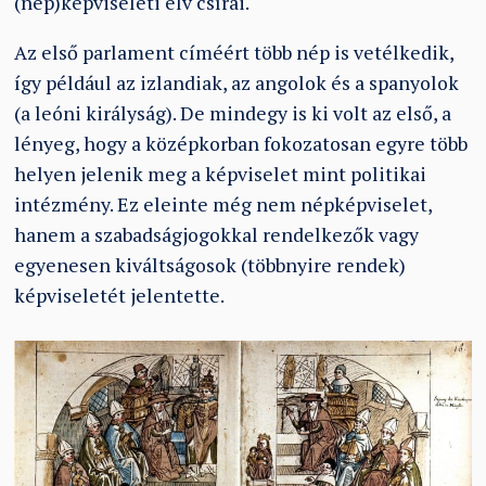
(nép)képviseleti elv csírái.
Az első parlament címéért több nép is vetélkedik,
így például az izlandiak, az angolok és a spanyolok
(a leóni királyság). De mindegy is ki volt az első, a
lényeg, hogy a középkorban fokozatosan egyre több
helyen jelenik meg a képviselet mint politikai
intézmény. Ez eleinte még nem népképviselet,
hanem a szabadságjogokkal rendelkezők vagy
egyenesen kiváltságosok (többnyire rendek)
képviseletét jelentette.