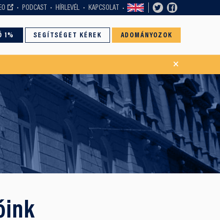
EO
PODCAST
HÍRLEVÉL
KAPCSOLAT
Ó 1%
SEGÍTSÉGET KÉREK
ADOMÁNYOZOK
×
óink