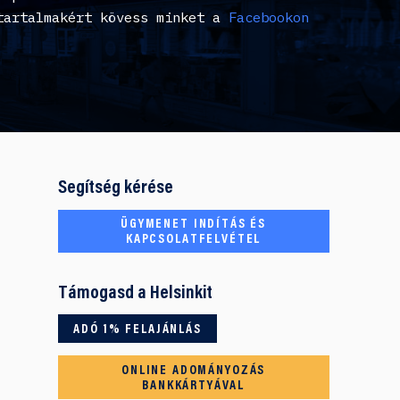
tartalmakért kövess minket a
Facebookon
Segítség kérése
ÜGYMENET INDÍTÁS ÉS
KAPCSOLATFELVÉTEL
Támogasd a Helsinkit
ADÓ 1% FELAJÁNLÁS
ONLINE ADOMÁNYOZÁS
BANKKÁRTYÁVAL