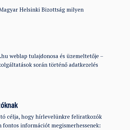
Magyar Helsinki Bizottság milyen
.hu weblap tulajdonosa és üzemeltetője –
szolgáltatások során történő adatkezelés
ozóknak
ató célja, hogy hírlevelünkre feliratkozók
en fontos információt megismerhessenek: