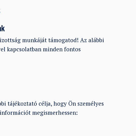
k
ak
izottság munkáját támogatod! Az alábbi
ével kapcsolatban minden fontos
ábbi tájékoztató célja, hogy Ön személyes
 információt megismerhessen: