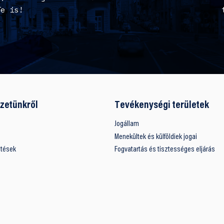
Te is!
zetünkről
Tevékenységi területek
Jogállam
Menekültek és külföldiek jogai
ntések
Fogvatartás és tisztességes eljárás