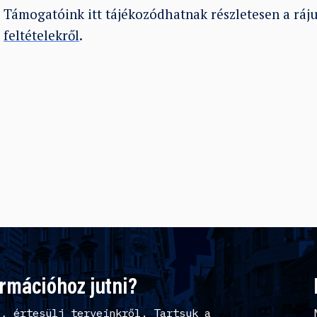
Támogatóink itt tájékozódhatnak részletesen a rá
feltételekről
.
ormációhoz jutni?
l, értesülj terveinkről. Tartsuk a