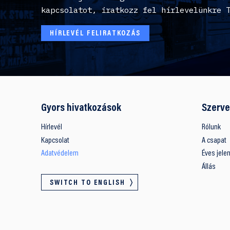
kapcsolatot, iratkozz fel hírlevelünkre 
HÍRLEVÉL FELIRATKOZÁS
Gyors hivatkozások
Szerve
Hírlevél
Rólunk
Kapcsolat
A csapat
Adatvédelem
Éves jele
Állás
SWITCH TO ENGLISH