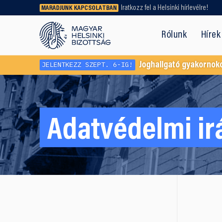
Iratkozz fel a Helsinki hírlevélre!
MARADJUNK KAPCSOLATBAN
Régebbi tartalmat vagy
dokumentumot keresel? Használd a
Rólunk
Hírek
keresőnket!
JELENTKEZZ SZEPT. 6-IG!
Joghallgató gyakornok
Adatvédelmi ir