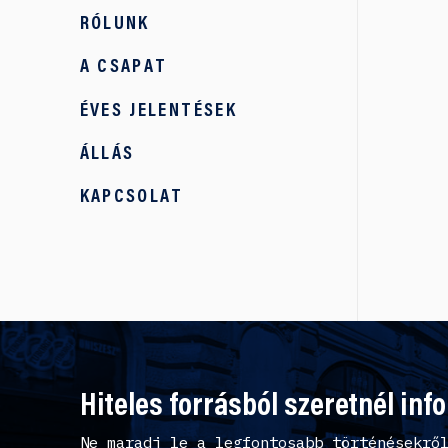
RÓLUNK
A CSAPAT
ÉVES JELENTÉSEK
ÁLLÁS
KAPCSOLAT
Hiteles forrásból szeretnél inf
Ne maradj le a legfontosabb történésekrő