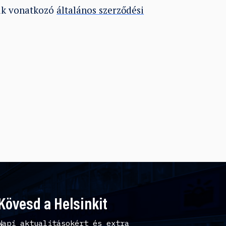
juk vonatkozó
általános szerződési
Kövesd a Helsinkit
Napi aktualitásokért és extra