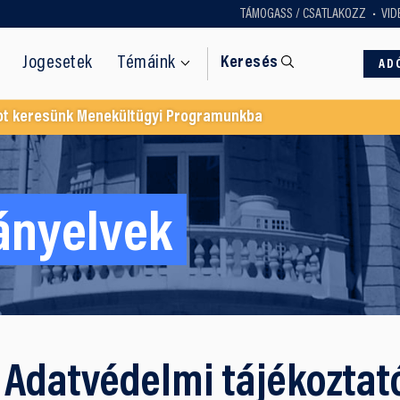
TÁMOGASS / CSATLAKOZZ
VID
Jogesetek
Témáink
Keresés
AD
ot keresünk Menekültügyi Programunkba
ányelvek
Adatvédelmi tájékoztat