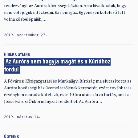
rendezvényt az Auróra közösségi házban. Arra hivatkoztak, hogy
nem volt joguk intézkedni. Ez nem igaz. Egyenesen kötelező lett
volna közbelépniük, …
2019. szeptember 27.
HÍREK
ÜGYEINK
Az Auróra nem hagyja magát és a Kúriához
fordul
A Fővárosi Közigazgatási és Munkaügyi Bíróság ma elutasította az
Auróra közösségi ház üzemeltetőjének keresetét, ezért továbbra is
érvényben marad a kötelező, este 10 óra utáni zárva tartás, amit a
Józsefvárosi Önkormányzat rendelt el. Az Auróra …
2019. március 14.
ÜGYEINK