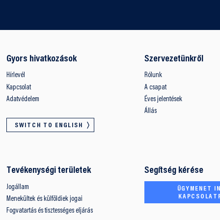
Gyors hivatkozások
Szervezetünkről
Hírlevél
Rólunk
Kapcsolat
A csapat
Adatvédelem
Éves jelentések
Állás
SWITCH TO ENGLISH
Tevékenységi területek
Segítség kérése
Jogállam
ÜGYMENET IN
KAPCSOLAT
Menekültek és külföldiek jogai
Fogvatartás és tisztességes eljárás