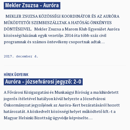
Mekler Zsuzsa – Auróra
MEKLER ZSUZSA KÖZÖSSÉGI KOORDINÁTOR ÉS AZ AURÓRA
MŰKÖDTETŐI SZEMBESZÁLLTAK A HATÓSÁG ÖNKÉNYES
DÖNTÉSEIVEL. Mekler Zsuzsa a Marom Klub Egyesület Auróra
közösségi házának egyik vezetője. 2014 óta több száz civil
programnak és számos öntevékeny csoportnak adtak …
2017. december 4.
HÍREK
ÜGYEINK
Auróra – józsefvárosi jegyző: 2–0
A Fővárosi Közigazgatási és Munkaügyi Bíróság a ma kihirdetett
jogerős ítéletével hatályon kívül helyezte a Józsefvárosi
Önkormányzat jegyzőjének az Auróra-Kert bezáratásáról hozott
határozatát. A közkedvelt közösségi helyet működtető kft.-t a
Magyar Helsinki Bizottság ügyvédje képviselte. …