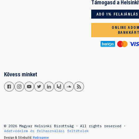
Támogasd a Helsinki
ADÓ 1% FELAJÁNLÁS
ONLINE ADO
BANKKÁR
Kövess minket
© 2026 Magyar Helsinki Bizottság · All rights reserved ·
Adatvédelem és felhasználási feltételek
Design & Sitebuild:
Hydrogene