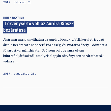
2017. október 31.
HÍREK
ÜGYEINK
Törvénysértő volt az Auróra Kioszk
bezáratása
Akár már ma is kinyithatna az Auróra Kioszk, a VIII. kerületi jegyző
általa bezáratott népszerű közösségi és szórakozóhely – döntött a
fővárosi kormányhivatal. Szó sem volt ugyanis olyan
büntetőeljárásokról, amelyek alapján törvényesen bezárathatták
volna a …
2017. augusztus 23.