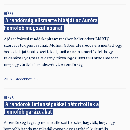
HÍREK
A rendőrség elismerte hibáját az Auróra
homofób megszállásánál
A józsefvárosi rendőrkapitány részben helyt adott LMBTQ-
szervezetek panaszának. Molnár Gábor alezredes elismerte, hogy
beosztottjai hibát követtek el, amikor nem ismerték fel, hogy
Budaházy György és tucatnyi társa jogosulatlanul akadályozott
meg egy zártkörű rendezvényt. A rendőrség …
2019. december 19.
HÍREK
A rendőrök tétlenségükkel bátorították a
homofób garázdákat
A rendőrség tegnap nem avatkozott közbe, hagyták, hogy egy
homofób banda megakadályozzon egy zártkörű kulturális