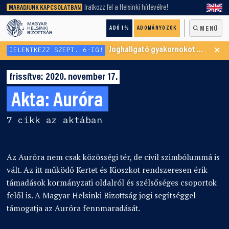
keresőnket!
Iratkozz fel a Helsinki hírlevélre!
MARADJUNK KAPCSOLATBAN
ADÓ 1%
ADOMÁNYOZOK
MENÜ
×
JELENTKEZZ SZEPT. 6-IG!
Joghallgató gyakornokot keresünk Menekültügyi Programunkba
frissítve: 2020. november 17.
Akta:
Auróra
7 cikk az aktában
Az Auróra nem csak közösségi tér, de civil szimbólummá is
vált. Az itt működő Kertet és Kioszkot rendszeresen érik
támadások kormányzati oldalról és szélsőséges csoportok
felől is. A Magyar Helsinki Bizottság jogi segítséggel
támogatja az Auróra fennmaradását.