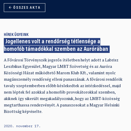
← ÖSSZES AKTA
HÍREK
ÜGYEINK
Jogellenes volt a rendőrség tétlensége a
homofób támadókkal szemben az Aurórában
A Fővárosi Törvényszék jogerős ítéletben helyt adott a Labrisz
Leszbikus Egyesület, Magyar LMBT Szövetség és az Auróra
Közösségi Házat működtető Marom Klub Kft., valamint nyolc
magánszemély rendőrség elleni panaszának. A fővárosi rendőrök
tavaly szeptemberben előbb késlekedtek az intézkedéssel, majd
nem léptek fel azokkal a homofób provokátorokkal szemben,
akiknek így sikerült megakadályozniuk, hogy az LMBT-közösség
megtarthassa rendezvényét. A panaszosokat a Magyar Helsinki
Bizottság képviselte.
2020. november 17.