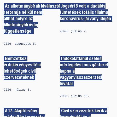
Az alkotmánybírák kiválasztásának
Jogsértő volt a dudálós
reformja nélkül nem
tüntetések totális tilalma
állhat helyre az
koronavírus-járvány idején
Alkotmánybíróság
2026. július 7.
függetlensége
2026. augusztus 5.
Nemzetközi
Indokolatlanul széles
érdekérvényesítési
mérlegelési mozgásteret
lehetőségek civil
kapna a
szervezeteknek
vagyonvisszaszerzési
hivatal
2026. július 3.
2026. június 30.
A 17. Alaptörvény-
Civil szervezetek kérik a