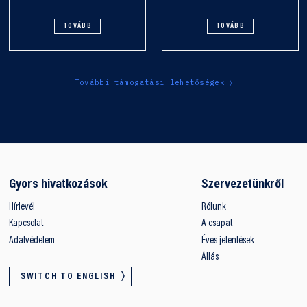
TOVÁBB
TOVÁBB
További támogatási lehetőségek
Gyors hivatkozások
Szervezetünkről
Hírlevél
Rólunk
Kapcsolat
A csapat
Adatvédelem
Éves jelentések
Állás
SWITCH TO ENGLISH