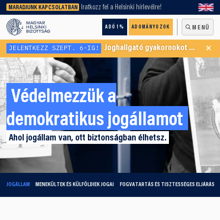
keresőnket!
Iratkozz fel a Helsinki hírlevélre!
MARADJUNK KAPCSOLATBAN
ADÓ 1%
ADOMÁNYOZOK
MENÜ
×
JELENTKEZZ SZEPT. 6-IG!
Joghallgató gyakornokot keresünk Menekültügyi Programunkba
Védelmezzük a
demokratikus jogállamot
Ahol jogállam van, ott biztonságban élhetsz.
JOGÁLLAM
MENEKÜLTEK ÉS KÜLFÖLDIEK JOGAI
FOGVATARTÁS ÉS TISZTESSÉGES ELJÁRÁS