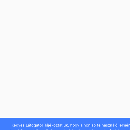
Kedves Látogató! Tájékoztatjuk, hogy a honlap felhasználói élmé