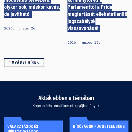
módosítás tervezete:
kormánytól és a
olykor sok, máskor kevés,
Parlamenttől a Pride
de javítható
megtartását ellehetetlenítő
jogszabályok
2026. június 26.
visszavonását
2026. június 18.
TOVÁBBI HÍREK
Akták ebben a témában
Kapcsolódó tematikus cikkgyüjtemények
VÁLASZTÁSOK ÉS
BÍRÓSÁGOK FÜGGETLENSÉGE
NÉPSZAVAZÁSOK