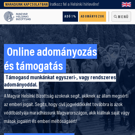
keresőnket!
Iratkozz fel a Helsinki hírlevélre!
MARADJUNK KAPCSOLATBAN
ADÓ 1%
ADOMÁNYOZOK
MENÜ
Online adományozás
és támogatás
Támogasd munkánkat egyszeri-, vagy rendszeres
adományoddal.
A Magyar Helsinki Bizottság azoknak segít, akiknek az állam megsérti
az emberi jogait. Segíts, hogy civil jogvédőkként továbbra is azok
védőbástyája maradhassunk Magyarországon, akik kiállnak saját vagy
mások jogaiért és emberi méltóságáért!