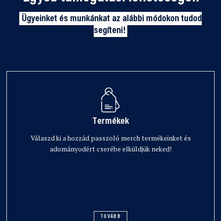
Ügyeinket és munkánkat az alábbi módokon tudod
segíteni!
Termékek
Válaszd ki a hozzád passzoló merch termékeinket és
adományodért cserébe elküldjük neked!
TOVÁBB