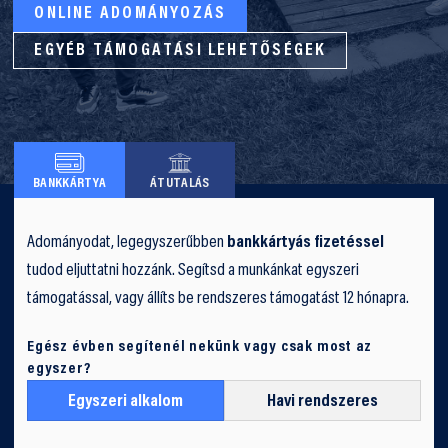
ONLINE ADOMÁNYOZÁS
EGYÉB TÁMOGATÁSI LEHETŐSÉGEK
BANKKÁRTYA
ÁTUTALÁS
Adományodat, legegyszerűbben
bankkártyás fizetéssel
tudod eljuttatni hozzánk. Segítsd a munkánkat egyszeri
támogatással, vagy állíts be rendszeres támogatást 12 hónapra.
Egész évben segítenél nekünk vagy csak most az
egyszer?
Egyszeri alkalom
Havi rendszeres