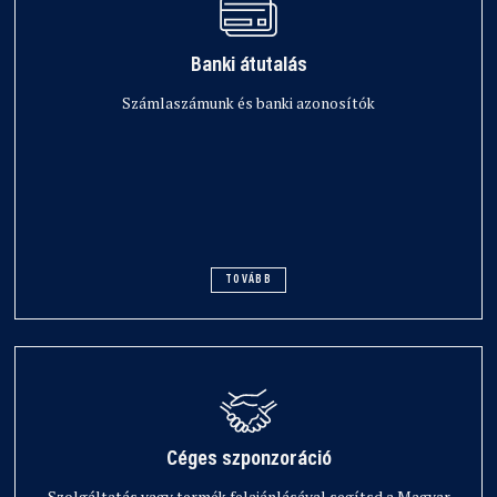
Banki átutalás
Számlaszámunk és banki azonosítók
TOVÁBB
Céges szponzoráció
Szolgáltatás vagy termék felajánlásával segítsd a Magyar