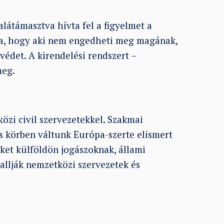
alátámasztva hívta fel a figyelmet a
arra, hogy aki nem engedheti meg magának,
édet. A kirendelési rendszert –
meg.
zi civil szervezetekkel. Szakmai
 körben váltunk Európa-szerte elismert
eket külföldön jogászoknak, állami
llják nemzetközi szervezetek és