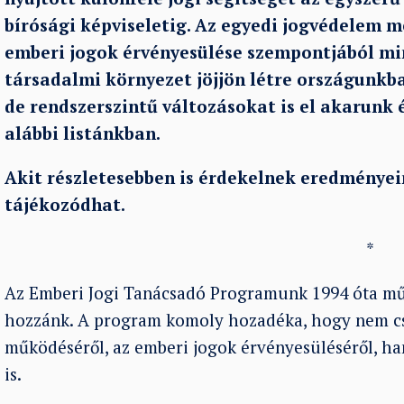
bírósági képviseletig. Az egyedi jogvédelem me
emberi jogok érvényesülése szempontjából mi
társadalmi környezet jöjjön létre országunkb
de rendszerszintű változásokat is el akarunk é
alábbi listánkban.
Akit részletesebben is érdekelnek eredménye
tájékozódhat.
*
Az Emberi Jogi Tanácsadó Programunk 1994 óta mű
hozzánk. A program komoly hozadéka, hogy nem cs
működéséről, az emberi jogok érvényesüléséről, ha
is.