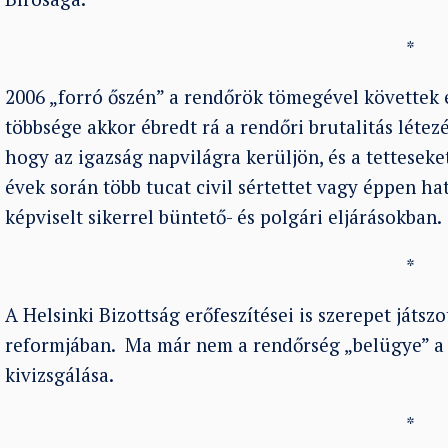
*
2006 „forró őszén” a rendőrök tömegével követtek 
többsége akkor ébredt rá a rendőri brutalitás létez
hogy az igazság napvilágra kerüljön, és a tettesek
évek során több tucat civil sértettet vagy éppen h
képviselt sikerrel büntető- és polgári eljárásokban.
*
A Helsinki Bizottság erőfeszítései is szerepet játsz
reformjában. Ma már nem a rendőrség „belügye” a r
kivizsgálása.
*