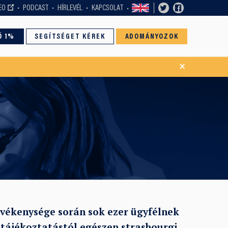
EO
PODCAST
HÍRLEVÉL
KAPCSOLAT
Ó 1%
SEGÍTSÉGET KÉREK
ADOMÁNYOZOK
×
evékenysége során sok ezer ügyfélnek
ű tájékoztatástól egészen strasbourgi