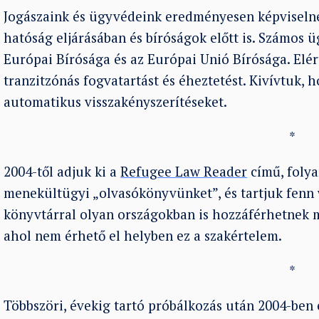
Jogászaink és ügyvédeink eredményesen képviseln
hatóság eljárásában és bíróságok előtt is. Számos 
Európai Bírósága és az Európai Unió Bírósága. Elé
tranzitzónás fogvatartást és éheztetést. Kivívtuk,
automatikus visszakényszerítéseket.
*
2004-től adjuk ki a
Refugee Law Reader
című, folya
menekültügyi „olvasókönyvünket”, és tartjuk fenn 
könyvtárral olyan országokban is hozzáférhetnek 
ahol nem érhető el helyben ez a szakértelem.
*
Többszöri, évekig tartó próbálkozás után 2004-ben