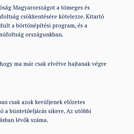
íróság Magyarországot a tömeges és
foltság csökkentésére kötelezze. Kitartó
ult a börtönépítési program, és a
zsúfoltság országunkban.
 hogy ma már csak elvétve hajtanak végre
ban csak azok kerüljenek előzetes
ó a büntetőeljárás sikere. Az utóbbi
tásban lévők száma.