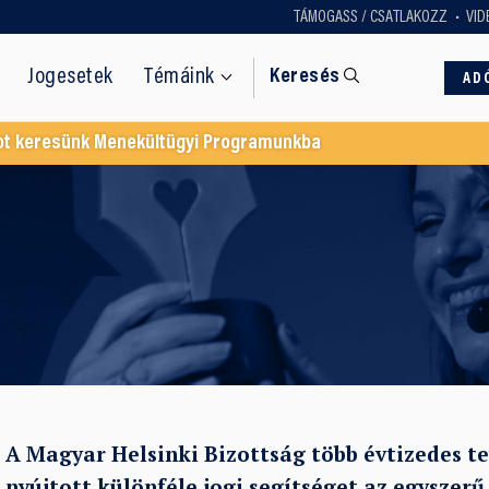
TÁMOGASS / CSATLAKOZZ
VID
Jogesetek
Témáink
Keresés
AD
ot keresünk Menekültügyi Programunkba
A Magyar Helsinki Bizottság több évtizedes t
nyújtott különféle jogi segítséget az egyszer