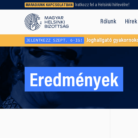
Iratkozz fel a Helsinki hírlevélre!
MARADJUNK KAPCSOLATBAN
Régebbi tartalmat vagy
dokumentumot keresel? Használd a
Rólunk
Hírek
keresőnket!
JELENTKEZZ SZEPT. 6-IG!
Joghallgató gyakornok
Eredmények