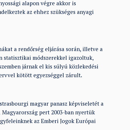
nyossági alapon végre akkor is
ndelkeztek az ehhez szükséges anyagi
ákat a rendőrség eljárása során, illetve a
 statisztikai módszerekkel igazoltuk,
szemben járnak el kis súlyú közlekedési
zervvel kötött egyezséggel zárult.
 strasbourgi magyar panasz képviseletét a
ra Magyarország pert 2003-ban nyertük
gyfeleinknek az Emberi Jogok Európai