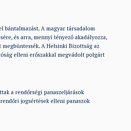
el bántalmazást. A magyar társadalom
ésére, és arra, mennyi tényező akadályozza,
et megbüntessék. A Helsinki Bizottság az
atóság elleni erőszakkal megvádolt polgárt
ottak a rendőrségi panaszeljárások
endőri jogsértések elleni panaszok