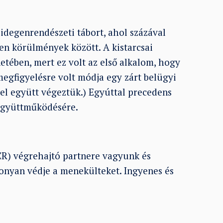
idegenrendészeti tábort, ahol százával
len körülmények között. A kistarcsai
etében, mert ez volt az első alkalom, hogy
megfigyelésre volt módja egy zárt belügyi
el együtt végeztük.) Egyúttal precedens
 együttműködésére.
R) végrehajtó partnere vagyunk és
nyan védje a menekülteket. Ingyenes és