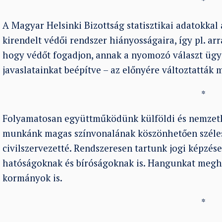
*
A Magyar Helsinki Bizottság statisztikai adatokkal 
kirendelt védői rendszer hiányosságaira, így pl. 
hogy védőt fogadjon, annak a nyomozó választ ügyv
javaslatainkat beépítve – az előnyére változtatták 
*
Folyamatosan együttműködünk külföldi és nemzetkö
munkánk magas színvonalának köszönhetően széles
civilszervezetté. Rendszeresen tartunk jogi képzés
hatóságoknak és bíróságoknak is. Hangunkat megha
kormányok is.
*