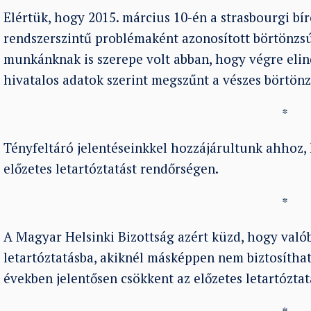
Elértük, hogy 2015. március 10-én a strasbourgi b
rendszerszintű problémaként azonosított börtönzsú
munkánknak is szerepe volt abban, hogy végre elind
hivatalos adatok szerint megszűnt a vészes börtön
*
Tényfeltáró jelentéseinkkel hozzájárultunk ahhoz,
előzetes letartóztatást rendőrségen.
*
A Magyar Helsinki Bizottság azért küzd, hogy való
letartóztatásba, akiknél másképpen nem biztosíthat
években jelentősen csökkent az előzetes letartózta