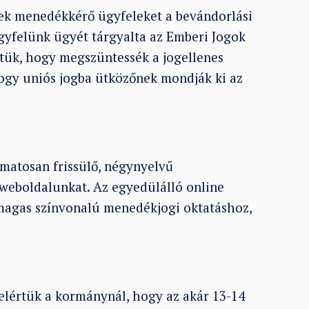
ek menedékkérő ügyfeleket a bevándorlási
ügyfelünk ügyét tárgyalta az Emberi Jogok
rtük, hogy megszüntessék a jogellenes
 hogy uniós jogba ütközőnek mondják ki az
matosan frissülő, négynyelvű
weboldalunkat. Az egyedülálló online
magas színvonalú menedékjogi oktatáshoz,
 elértük a kormánynál, hogy az akár 13-14