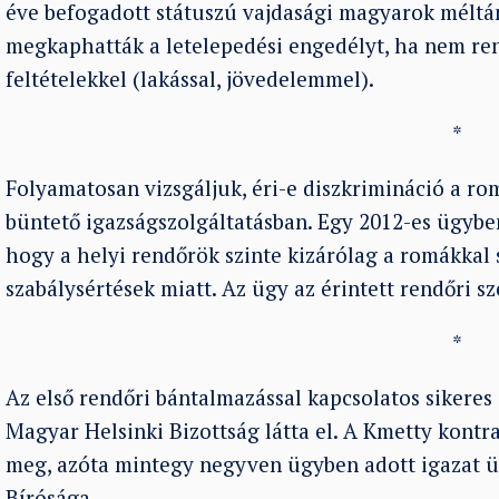
éve befogadott státuszú vajdasági magyarok méltá
megkaphatták a letelepedési engedélyt, ha nem re
feltételekkel (lakással, jövedelemmel).
*
Folyamatosan vizsgáljuk, éri-e diszkrimináció a rom
büntető igazságszolgáltatásban. Egy 2012-es ügyben
hogy a helyi rendőrök szinte kizárólag a romákkal 
szabálysértések miatt. Az ügy az érintett rendőri s
*
Az első rendőri bántalmazással kapcsolatos sikeres
Magyar Helsinki Bizottság látta el. A Kmetty kont
meg, azóta mintegy negyven ügyben adott igazat ü
Bírósága.