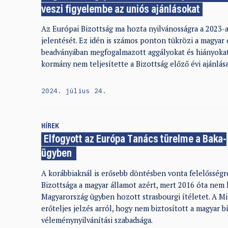
veszi figyelembe az uniós ajánlásokat
Az Európai Bizottság ma hozta nyilvánosságra a 2023-as
jelentését. Ez idén is számos ponton tükrözi a magyar 
beadványában megfogalmazott aggályokat és hiányokat
kormány nem teljesítette a Bizottság előző évi ajánlás
2024. július 24.
HÍREK
Elfogyott az Európa Tanács türelme a Baka-
ügyben
A korábbiaknál is erősebb döntésben vonta felelősségr
Bizottsága a magyar államot azért, mert 2016 óta nem h
Magyarország ügyben hozott strasbourgi ítéletet. A Mi
erőteljes jelzés arról, hogy nem biztosított a magyar b
véleménynyilvánítási szabadsága.