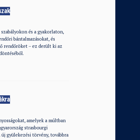
őszak
szabályokon és a gyakorlaton,
endőri bántalmazásokat, és
ő rendőröket – ez derült ki az
döntéséből.
ákra
ányosságokat, amelyek a múltban
gyarország strasbourgi
 új gyülekezési törvény, továbbra