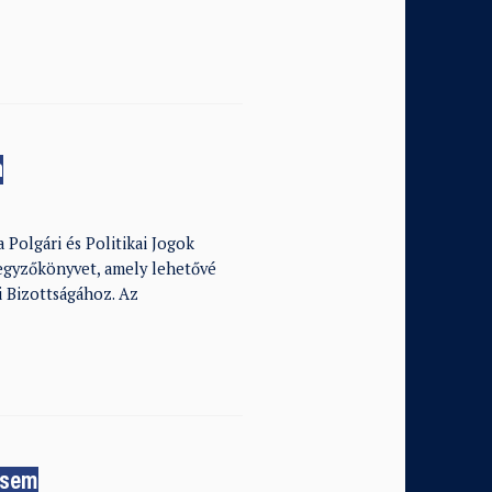
a
Polgári és Politikai Jogok
egyzőkönyvet, amely lehetővé
i Bizottságához. Az
a sem