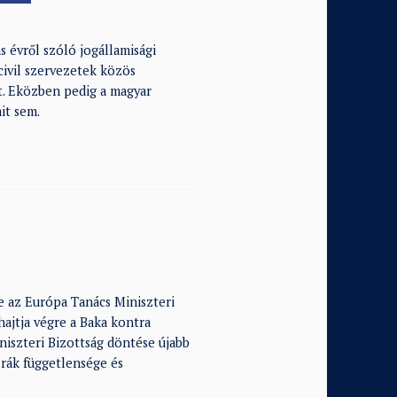
 évről szóló jogállamisági
civil szervezetek közös
. Eközben pedig a magyar
ait sem.
e az Európa Tanács Miniszteri
ajtja végre a Baka kontra
niszteri Bizottság döntése újabb
írák függetlensége és