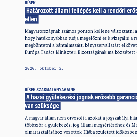
HÍREK
Határozott állami fellépés kell a rendőri er
ellen
Magyarországnak számos ponton kellene változtatni a 
hogy hatékonyabban tudja megelőzni és kivizsgálni a r
megbüntetni a bántalmazást, kényszervallatást elkövet
Európa Tanács Miniszteri Bizottságának ma közzétett 
2020. október 2.
HÍREK
SZAKMAI ANYAGAINK
A hazai gyülekezési jognak erősebb garanci
van szüksége
A magyar állam nem orvosolta azokat a jogszabályi hi
többször a gyülekezési jog állami megsértéséhez és Ma
elmarasztalásához vezettek. Hiába született időközben