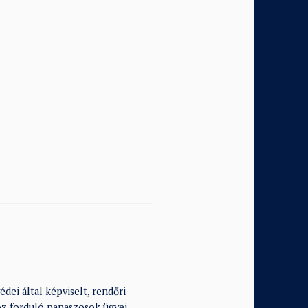
dei által képviselt, rendőri
oz forduló panaszosok ügyei