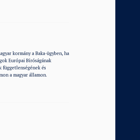
magyar kormány a Baka-ügyben, ha
ogok Európai Bíróságának
ák függetlenségének és
ámon a magyar államon.