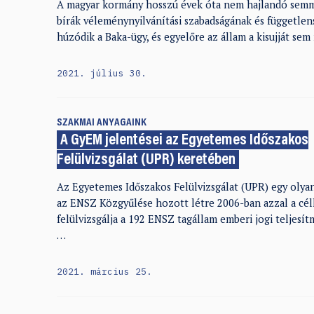
A magyar kormány hosszú évek óta nem hajlandó semmi
bírák véleménynyilvánítási szabadságának és független
húzódik a Baka-ügy, és egyelőre az állam a kisujját sem
2021. július 30.
SZAKMAI ANYAGAINK
A GyEM jelentései az Egyetemes Időszakos
Felülvizsgálat (UPR) keretében
Az Egyetemes Időszakos Felülvizsgálat (UPR) egy olyan
az ENSZ Közgyűlése hozott létre 2006-ban azzal a céll
felülvizsgálja a 192 ENSZ tagállam emberi jogi teljes
…
2021. március 25.