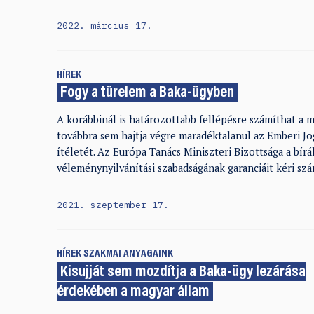
2022. március 17.
HÍREK
Fogy a türelem a Baka-ügyben
A korábbinál is határozottabb fellépésre számíthat a 
továbbra sem hajtja végre maradéktalanul az Emberi J
ítéletét. Az Európa Tanács Miniszteri Bizottsága a bír
véleménynyilvánítási szabadságának garanciáit kéri sz
2021. szeptember 17.
HÍREK
SZAKMAI ANYAGAINK
Kisujját sem mozdítja a Baka-ügy lezárása
érdekében a magyar állam