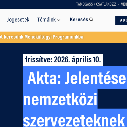
TÁMOGASS / CSATLAKOZZ
VID
Jogesetek
Témáink
Keresés
AD
ot keresünk Menekültügyi Programunkba
frissítve: 2026. április 10.
Akta:
Jelentése
nemzetközi
szervezeteknek