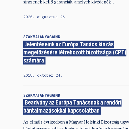
sincsenek kellő garanciák, amelyek kivédenék …
2020. augusztus 26.
SZAKMAI ANYAGAINK
Jelentéseink az Európa Tanács kínzás
megelőzésére létrehozott bizottsága (CPT)
számára
2018. október 24.
SZAKMAI ANYAGAINK
Beadvány az Európa Tanácsnak a rendőri
bántalmazásokkal kapcsolatban
Az elmúlt évtizedben a Magyar Helsinki Bizottság ügyvé
bántalmazás miatt az Emberi Jogok Európai Bíróságáh