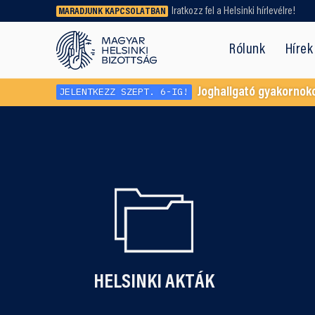
Iratkozz fel a Helsinki hírlevélre!
MARADJUNK KAPCSOLATBAN
Régebbi tartalmat vagy
dokumentumot keresel? Használd a
Rólunk
Hírek
keresőnket!
JELENTKEZZ SZEPT. 6-IG!
Joghallgató gyakornok
HELSINKI AKTÁK