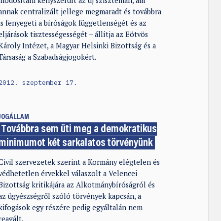
módosítani kényszerült az új szisztémán, ám
annak centralizált jellege megmaradt és továbbra
is fenyegeti a bíróságok függetlenségét és az
eljárások tisztességességét – állítja az Eötvös
Károly Intézet, a Magyar Helsinki Bizottság és a
Társaság a Szabadságjogokért.
2012. szeptember 17.
JOGÁLLAM
Továbbra sem üti meg a demokratikus
minimumot két sarkalatos törvényünk
Civil szervezetek szerint a Kormány elégtelen és
védhetetlen érvekkel válaszolt a Velencei
Bizottság kritikájára az Alkotmánybíróságról és
az ügyészségről szóló törvények kapcsán, a
kifogások egy részére pedig egyáltalán nem
reagált.