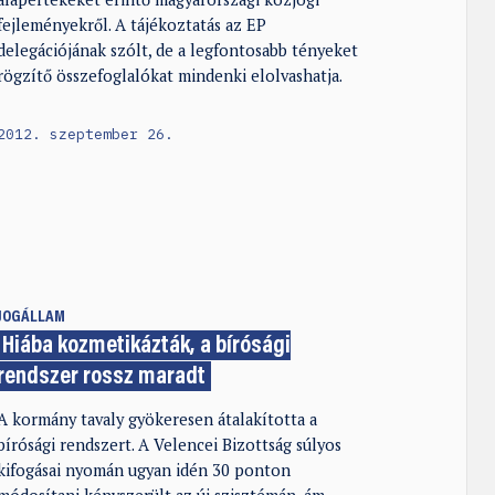
fejleményekről. A tájékoztatás az EP
delegációjának szólt, de a legfontosabb tényeket
rögzítő összefoglalókat mindenki elolvashatja.
2012. szeptember 26.
JOGÁLLAM
Hiába kozmetikázták, a bírósági
rendszer rossz maradt
A kormány tavaly gyökeresen átalakította a
bírósági rendszert. A Velencei Bizottság súlyos
kifogásai nyomán ugyan idén 30 ponton