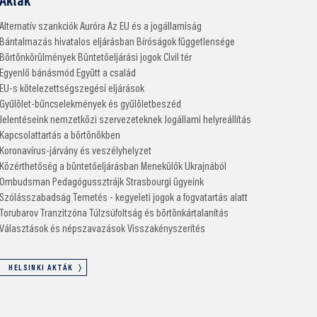
Akták
Alternatív szankciók
Auróra
Az EU és a jogállamiság
Bántalmazás hivatalos eljárásban
Bíróságok függetlensége
Börtönkörülmények
Büntetőeljárási jogok
Civil tér
Egyenlő bánásmód
Együtt a család
EU-s kötelezettségszegési eljárások
Gyűlölet-bűncselekmények és gyűlöletbeszéd
Jelentéseink nemzetközi szervezeteknek
Jogállami helyreállítás
Kapcsolattartás a börtönökben
Koronavírus-járvány és veszélyhelyzet
Közérthetőség a büntetőeljárásban
Menekülők Ukrajnából
Ombudsman
Pedagógussztrájk
Strasbourgi ügyeink
Szólásszabadság
Temetés - kegyeleti jogok a fogvatartás alatt
Torubarov
Tranzitzóna
Túlzsúfoltság és börtönkártalanítás
Választások és népszavazások
Visszakényszerítés
HELSINKI AKTÁK