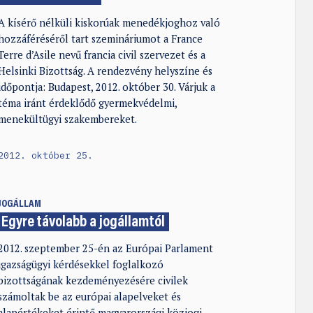
A kísérő nélküli kiskorúak menedékjoghoz való
hozzáféréséről tart szemináriumot a France
Terre d’Asile nevű francia civil szervezet és a
Helsinki Bizottság. A rendezvény helyszíne és
időpontja: Budapest, 2012. október 30. Várjuk a
téma iránt érdeklődő gyermekvédelmi,
menekültügyi szakembereket.
2012. október 25.
JOGÁLLAM
Egyre távolabb a jogállamtól
2012. szeptember 25-én az Európai Parlament
igazságügyi kérdésekkel foglalkozó
bizottságának kezdeményezésére civilek
számoltak be az európai alapelveket és
alapértékeket érintő magyarországi közjogi