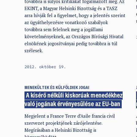
továbbra is súlyos kritikákat fogalmazott meg. Az
EKINT, a Magyar Helsinki Bizottság és a TASZ
arra hívják fel a figyelmet, hogy a jelentés szerint
az ügyáthelyezésre vonatkozó szabályok
továbbra sem felelnek meg a jogállami
követelményeknek, az Országos Bírósági Hivatal
elnökének jogosítványai pedig továbbra is túl
szélesek.
2012. október 19.
MENEKÜLTEK ÉS KÜLFÖLDIEK JOGAI
A kísérő nélküli kiskorúak menedékhez
való jogának érvényesülése az EU-ban
Megjelent a France Terre d’Asile francia civil
szervezet projektjének zárójelentése.
Megírásában a Helsinki Bizottság is