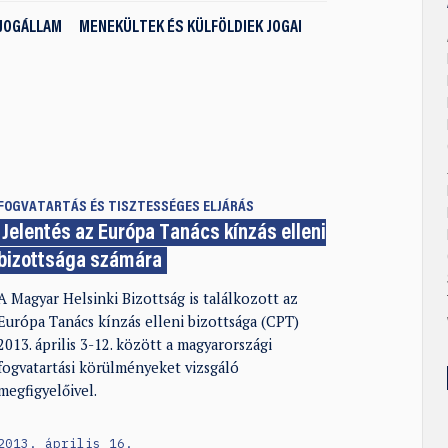
JOGÁLLAM
MENEKÜLTEK ÉS KÜLFÖLDIEK JOGAI
FOGVATARTÁS ÉS TISZTESSÉGES ELJÁRÁS
Jelentés az Európa Tanács kínzás elleni
bizottsága számára
A Magyar Helsinki Bizottság is találkozott az
Európa Tanács kínzás elleni bizottsága (CPT)
2013. április 3-12. között a magyarországi
fogvatartási körülményeket vizsgáló
megfigyelőivel.
2013. április 16.