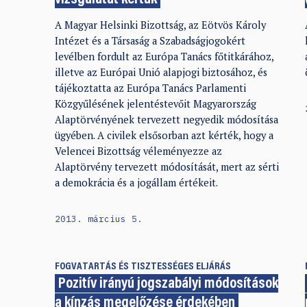
A Magyar Helsinki Bizottság, az Eötvös Károly
Intézet és a Társaság a Szabadságjogokért
levélben fordult az Európa Tanács főtitkárához,
illetve az Európai Unió alapjogi biztosához, és
tájékoztatta az Európa Tanács Parlamenti
Közgyűlésének jelentéstevőit Magyarország
Alaptörvényének tervezett negyedik módosítása
ügyében. A civilek elsősorban azt kérték, hogy a
Velencei Bizottság véleményezze az
Alaptörvény tervezett módosítását, mert az sérti
a demokrácia és a jogállam értékeit.
2013. március 5.
FOGVATARTÁS ÉS TISZTESSÉGES ELJÁRÁS
Pozitív irányú jogszabályi módosítások
a kínzás megelőzése érdekében