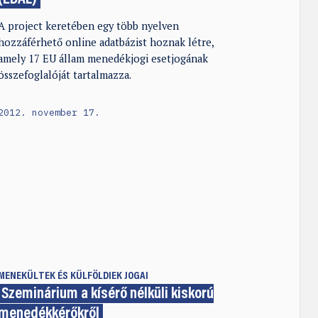
A project keretében egy több nyelven
hozzáférhető online adatbázist hoznak létre,
amely 17 EU állam menedékjogi esetjogának
összefoglalóját tartalmazza.
2012. november 17.
MENEKÜLTEK ÉS KÜLFÖLDIEK JOGAI
Szeminárium a kísérő nélküli kiskorú
menedékkérőkről