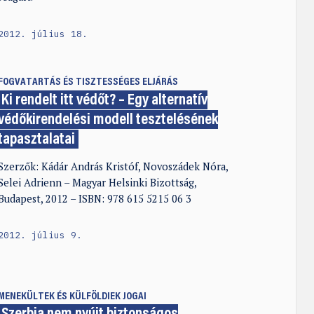
2012. július 18.
FOGVATARTÁS ÉS TISZTESSÉGES ELJÁRÁS
Ki rendelt itt védőt? – Egy alternatív
védőkirendelési modell tesztelésének
tapasztalatai
Szerzők: Kádár András Kristóf, Novoszádek Nóra,
Selei Adrienn – Magyar Helsinki Bizottság,
Budapest, 2012 – ISBN: 978 615 5215 06 3
2012. július 9.
MENEKÜLTEK ÉS KÜLFÖLDIEK JOGAI