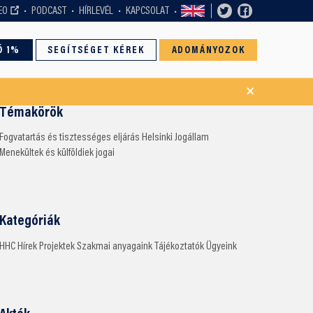
EO
PODCAST
HÍRLEVÉL
KAPCSOLAT
Ó 1%
SEGÍTSÉGET KÉREK
ADOMÁNYOZOK
×
Témakörök
Fogvatartás és tisztességes eljárás
Helsinki
Jogállam
Menekültek és külföldiek jogai
Kategóriák
HHC
Hírek
Projektek
Szakmai anyagaink
Tájékoztatók
Ügyeink