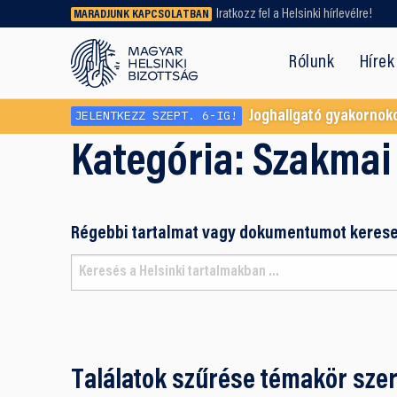
Iratkozz fel a Helsinki hírlevélre!
MARADJUNK KAPCSOLATBAN
Régebbi tartalmat vagy
dokumentumot keresel? Használd a
Rólunk
Hírek
keresőnket!
JELENTKEZZ SZEPT. 6-IG!
Joghallgató gyakornok
Kategória:
Szakmai
Régebbi tartalmat vagy dokumentumot kerese
Találatok szűrése témakör szer