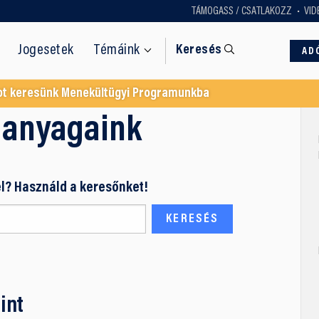
TÁMOGASS / CSATLAKOZZ
VID
Jogesetek
Témáink
Keresés
AD
ot keresünk Menekültügyi Programunkba
 anyagaink
l? Használd a keresőnket!
int