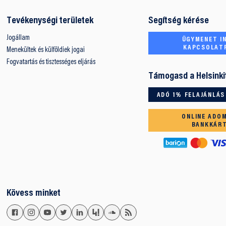
Tevékenységi területek
Segítség kérése
Jogállam
ÜGYMENET IN
KAPCSOLAT
Menekültek és külföldiek jogai
Fogvatartás és tisztességes eljárás
Támogasd a Helsinki
ADÓ 1% FELAJÁNLÁS
ONLINE ADO
BANKKÁR
Kövess minket