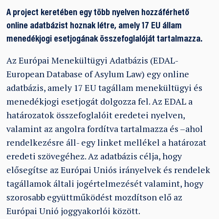
A project keretében egy több nyelven hozzáférhető
online adatbázist hoznak létre, amely 17 EU állam
menedékjogi esetjogának összefoglalóját tartalmazza.
Az Európai Menekültügyi Adatbázis (EDAL-
European Database of Asylum Law) egy online
adatbázis, amely 17 EU tagállam menekültügyi és
menedékjogi esetjogát dolgozza fel. Az EDAL a
határozatok összefoglalóit eredetei nyelven,
valamint az angolra fordítva tartalmazza és –ahol
rendelkezésre áll- egy linket mellékel a határozat
eredeti szövegéhez. Az adatbázis célja, hogy
elősegítse az Európai Uniós irányelvek és rendelek
tagállamok általi jogértelmezését valamint, hogy
szorosabb együttműködést mozdítson elő az
Európai Unió joggyakorlói között.