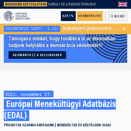
keresőnket!
Iratkozz fel a Helsinki hírlevélre!
MARADJUNK KAPCSOLATBAN
ADÓ 1%
ADOMÁNYOZOK
MENÜ
×
JELENTKEZZ SZEPT. 6-IG!
Joghallgató gyakornokot keresünk Menekültügyi Programunkba
Támogass minket, hogy továbbra is az élvonalban
tudjunk helytállni a demokrácia védelméért!
ADOMÁNYOZZ A HELSINKINEK
2012. november 17.
Európai Menekültügyi Adatbázis
(EDAL)
PROJEKTEK
SZAKMAI ANYAGAINK
MENEKÜLTEK ÉS KÜLFÖLDIEK JOGAI