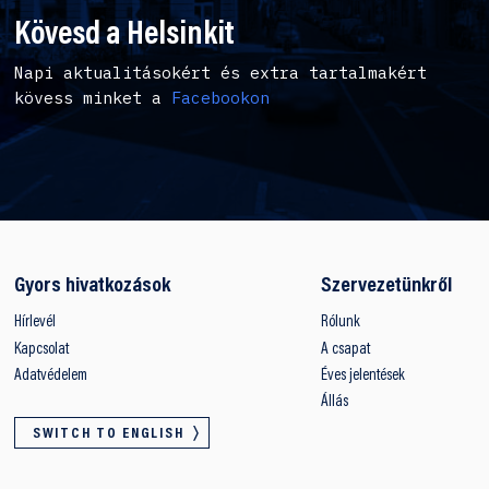
Kövesd a Helsinkit
Napi aktualitásokért és extra tartalmakért
kövess minket a
Facebookon
Gyors hivatkozások
Szervezetünkről
Hírlevél
Rólunk
Kapcsolat
A csapat
Adatvédelem
Éves jelentések
Állás
SWITCH TO ENGLISH