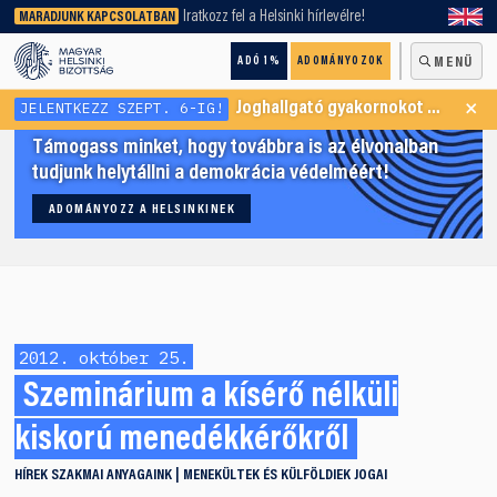
keresőnket!
Iratkozz fel a Helsinki hírlevélre!
MARADJUNK KAPCSOLATBAN
ADÓ 1%
ADOMÁNYOZOK
MENÜ
×
JELENTKEZZ SZEPT. 6-IG!
Joghallgató gyakornokot keresünk Menekültügyi Programunkba
Támogass minket, hogy továbbra is az élvonalban
tudjunk helytállni a demokrácia védelméért!
ADOMÁNYOZZ A HELSINKINEK
2012. október 25.
Szeminárium a kísérő nélküli
kiskorú menedékkérőkről
HÍREK
SZAKMAI ANYAGAINK
MENEKÜLTEK ÉS KÜLFÖLDIEK JOGAI