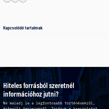
Kapcsolódó tartalmak
Hiteles forrásból szeretnél
információhoz jutni?
Ne maradj le a legfontosabb történésekről,
értesülj terveinkről. Tartsuk a kapcsolatot,