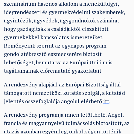
szeminárium hasznos alkalom a menekültügyi,
idegrendészeti és gyermekvédelmi szakemberek,
ügyintézők, ügyvédek, ügygondnokok számára,
hogy gazdagítsák a családjuktól elszakított
gyermekekkel kapcsolatos ismereteiket.
Reményeink szerint az egynapos program
gondolatébresztő eszmecserére biztosít
lehetőséget, bemutatva az Európai Unió más
tagállamainak előremutató gyakorlatait.
A rendezvény alapjául az Európai Bizottság által
támogatott nemzetközi kutatás szolgál, a kutatási
jelentés összefoglalója angolul elérhető
itt
.
A rendezvény programja
innen
letölthető. Angol,
francia és magyar nyelvű tolmácsolás biztosított, az
utazás azonban egyénileg, önköltségen történik.