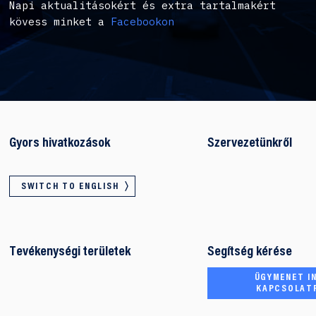
Napi aktualitásokért és extra tartalmakért
kövess minket a
Facebookon
Gyors hivatkozások
Szervezetünkről
SWITCH TO ENGLISH
Tevékenységi területek
Segítség kérése
ÜGYMENET IN
KAPCSOLAT