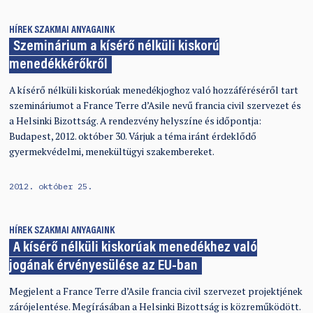
HÍREK
SZAKMAI ANYAGAINK
Szeminárium a kísérő nélküli kiskorú
menedékkérőkről
A kísérő nélküli kiskorúak menedékjoghoz való hozzáféréséről tart
szemináriumot a France Terre d’Asile nevű francia civil szervezet és
a Helsinki Bizottság. A rendezvény helyszíne és időpontja:
Budapest, 2012. október 30. Várjuk a téma iránt érdeklődő
gyermekvédelmi, menekültügyi szakembereket.
2012. október 25.
HÍREK
SZAKMAI ANYAGAINK
A kísérő nélküli kiskorúak menedékhez való
jogának érvényesülése az EU-ban
Megjelent a France Terre d’Asile francia civil szervezet projektjének
zárójelentése. Megírásában a Helsinki Bizottság is közreműködött.