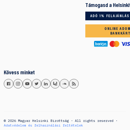
Támogasd a Helsinki
ADÓ 1% FELAJÁNLÁS
ONLINE ADO
BANKKÁR
Kövess minket
© 2026 Magyar Helsinki Bizottság · All rights reserved ·
Adatvédelem és felhasználási feltételek