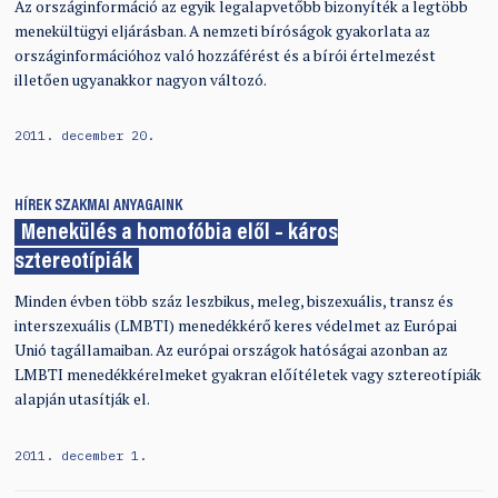
Az országinformáció az egyik legalapvetőbb bizonyíték a legtöbb
menekültügyi eljárásban. A nemzeti bíróságok gyakorlata az
országinformációhoz való hozzáférést és a bírói értelmezést
illetően ugyanakkor nagyon változó.
2011. december 20.
HÍREK
SZAKMAI ANYAGAINK
Menekülés a homofóbia elől – káros
sztereotípiák
Minden évben több száz leszbikus, meleg, biszexuális, transz és
interszexuális (LMBTI) menedékkérő keres védelmet az Európai
Unió tagállamaiban. Az európai országok hatóságai azonban az
LMBTI menedékkérelmeket gyakran előítéletek vagy sztereotípiák
alapján utasítják el.
2011. december 1.