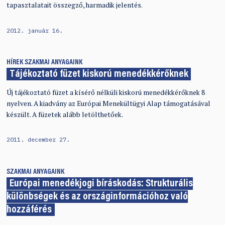
tapasztalatait összegző, harmadik jelentés.
2012. január 16.
HÍREK
SZAKMAI ANYAGAINK
Tájékoztató füzet kiskorú menedékkérőknek
Új tájékoztató füzet a kísérő nélküli kiskorú menedékkérőknek 8
nyelven. A kiadvány az Európai Menekültügyi Alap támogatásával
készült. A füzetek alább letölthetőek.
2011. december 27.
SZAKMAI ANYAGAINK
Európai menedékjogi bíráskodás: Strukturális
különbségek és az országinformációhoz való
hozzáférés