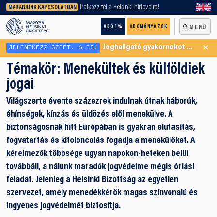
keresőnket!
Iratkozz fel a Helsinki hírlevélre!
MARADJUNK KAPCSOLATBAN
ADÓ 1%
ADOMÁNYOZOK
MENÜ
×
JELENTKEZZ SZEPT. 6-IG!
Joghallgató gyakornokot keresünk Menekültügyi Programunkba
Témakör:
Menekültek és külföldiek
jogai
Világszerte évente százezrek indulnak útnak háborúk,
éhínségek, kínzás és üldözés elől menekülve. A
biztonságosnak hitt Európában is gyakran elutasítás,
fogvatartás és kitoloncolás fogadja a menekülőket. A
kérelmezők többsége ugyan napokon-heteken belül
továbbáll, a nálunk maradók jogvédelme mégis óriási
feladat. Jelenleg a Helsinki Bizottság az egyetlen
szervezet, amely menedékkérők magas színvonalú és
ingyenes jogvédelmét biztosítja.