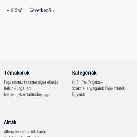
« Előző
Következő »
Témakörök
Kategóriák
Fogvatartás és tisztességes eljárás
HHC
Hírek
Projektek
Helsinki
Jogállam
Szakmai anyagaink
Tájékoztatók
Menekültek és külföldiek jogai
Ügyeink
Akták
Alternatív szankciók
Auróra