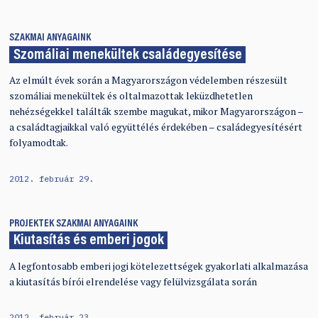
SZAKMAI ANYAGAINK
Szomáliai menekültek családegyesítése
Az elmúlt évek során a Magyarországon védelemben részesült
szomáliai menekültek és oltalmazottak leküzdhetetlen
nehézségekkel találták szembe magukat, mikor Magyarországon –
a családtagjaikkal való együttélés érdekében – családegyesítésért
folyamodtak.
2012. február 29.
PROJEKTEK
SZAKMAI ANYAGAINK
Kiutasítás és emberi jogok
A legfontosabb emberi jogi kötelezettségek gyakorlati alkalmazása
a kiutasítás bírói elrendelése vagy felülvizsgálata során
2012. február 23.