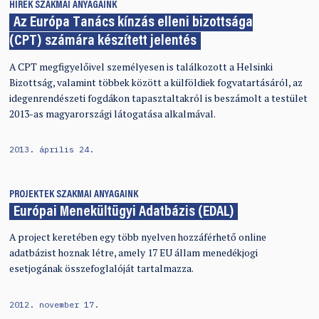
HÍREK
SZAKMAI ANYAGAINK
Az Európa Tanács kínzás elleni bizottsága
(CPT) számára készített jelentés
A CPT megfigyelőivel személyesen is találkozott a Helsinki
Bizottság, valamint többek között a külföldiek fogvatartásáról, az
idegenrendészeti fogdákon tapasztaltakról is beszámolt a testület
2013-as magyarországi látogatása alkalmával.
2013. április 24.
PROJEKTEK
SZAKMAI ANYAGAINK
Európai Menekültügyi Adatbázis (EDAL)
A project keretében egy több nyelven hozzáférhető online
adatbázist hoznak létre, amely 17 EU állam menedékjogi
esetjogának összefoglalóját tartalmazza.
2012. november 17.