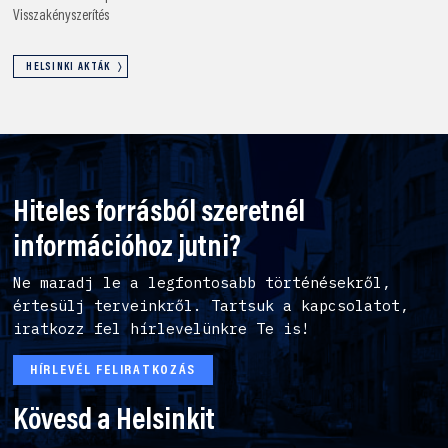
Visszakényszerítés
HELSINKI AKTÁK
Hiteles forrásból szeretnél
információhoz jutni?
Ne maradj le a legfontosabb történésekről,
értesülj terveinkről. Tartsuk a kapcsolatot,
iratkozz fel hírlevelünkre Te is!
HÍRLEVÉL FELIRATKOZÁS
Kövesd a Helsinkit