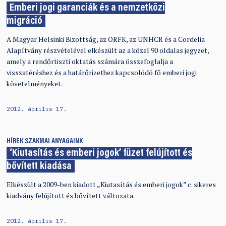
Emberi jogi garanciák és a nemzetközi
migráció
A Magyar Helsinki Bizottság, az ORFK, az UNHCR és a Cordelia
Alapítvány részvételével elkészült az a közel 90 oldalas jegyzet,
amely a rendőrtiszti oktatás számára összefoglalja a
visszatéréshez és a határőrizethez kapcsolódó fő emberi jogi
követelményeket.
2012. április 17.
HÍREK
SZAKMAI ANYAGAINK
‘Kiutasítás és emberi jogok’ füzet felújított és
bővített kiadása
Elkészült a 2009-ben kiadott „Kiutasítás és emberi jogok” c. sikeres
kiadvány felújított és bővített változata.
2012. április 17.