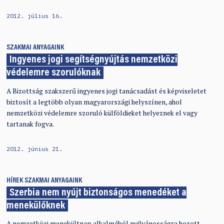
2012. július 16.
SZAKMAI ANYAGAINK
Ingyenes jogi segítségnyújtás nemzetközi
védelemre szorulóknak
A Bizottság szakszerű ingyenes jogi tanácsadást és képviseletet
biztosít a legtöbb olyan magyarországi helyszínen, ahol
nemzetközi védelemre szoruló külföldieket helyeznek el vagy
tartanak fogva.
2012. június 21.
HÍREK
SZAKMAI ANYAGAINK
Szerbia nem nyújt biztonságos menedéket a
menekülőknek
A nemzetközi menekültnap alkalmából nyilvánosságra hozott