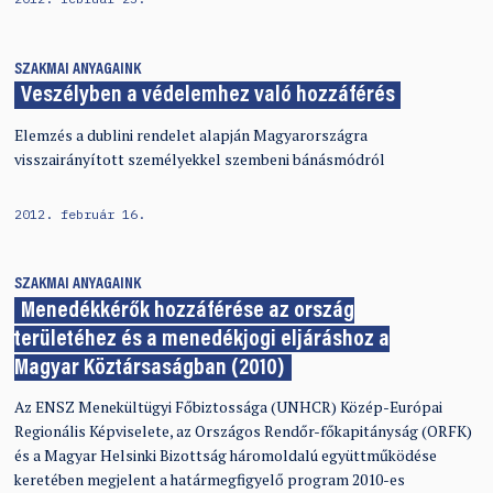
SZAKMAI ANYAGAINK
Veszélyben a védelemhez való hozzáférés
Elemzés a dublini rendelet alapján Magyarországra
visszairányított személyekkel szembeni bánásmódról
2012. február 16.
SZAKMAI ANYAGAINK
Menedékkérők hozzáférése az ország
területéhez és a menedékjogi eljáráshoz a
Magyar Köztársaságban (2010)
Az ENSZ Menekültügyi Főbiztossága (UNHCR) Közép-Európai
Regionális Képviselete, az Országos Rendőr-főkapitányság (ORFK)
és a Magyar Helsinki Bizottság háromoldalú együttműködése
keretében megjelent a határmegfigyelő program 2010-es