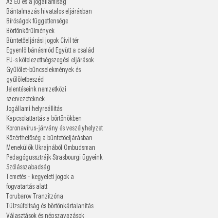
Az EU és a jogállamiság
Bántalmazás hivatalos eljárásban
Bíróságok függetlensége
Börtönkörülmények
Büntetőeljárási jogok
Civil tér
Egyenlő bánásmód
Együtt a család
EU-s kötelezettségszegési eljárások
Gyűlölet-bűncselekmények és
gyűlöletbeszéd
Jelentéseink nemzetközi
szervezeteknek
Jogállami helyreállítás
Kapcsolattartás a börtönökben
Koronavírus-járvány és veszélyhelyzet
Közérthetőség a büntetőeljárásban
Menekülők Ukrajnából
Ombudsman
Pedagógussztrájk
Strasbourgi ügyeink
Szólásszabadság
Temetés - kegyeleti jogok a
fogvatartás alatt
Torubarov
Tranzitzóna
Túlzsúfoltság és börtönkártalanítás
Választások és népszavazások