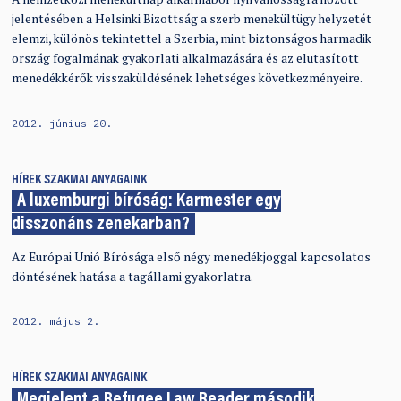
jelentésében a Helsinki Bizottság a szerb menekültügy helyzetét
elemzi, különös tekintettel a Szerbia, mint biztonságos harmadik
ország fogalmának gyakorlati alkalmazására és az elutasított
menedékkérők visszaküldésének lehetséges következményeire.
2012. június 20.
HÍREK
SZAKMAI ANYAGAINK
A luxemburgi bíróság: Karmester egy
disszonáns zenekarban?
Az Európai Unió Bírósága első négy menedékjoggal kapcsolatos
döntésének hatása a tagállami gyakorlatra.
2012. május 2.
HÍREK
SZAKMAI ANYAGAINK
Megjelent a Refugee Law Reader második