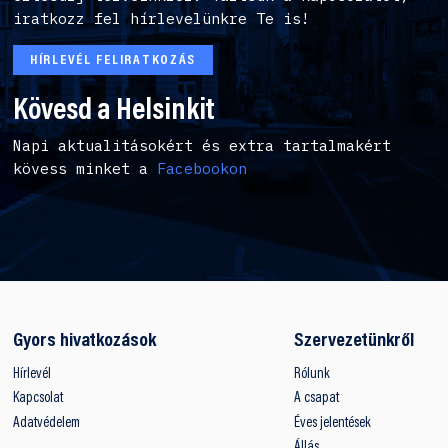
iratkozz fel hírlevelünkre Te is!
HÍRLEVÉL FELIRATKOZÁS
Kövesd a Helsinkit
Napi aktualitásokért és extra tartalmakért
kövess minket a
Facebookon
Gyors hivatkozások
Szervezetünkről
Hírlevél
Rólunk
Kapcsolat
A csapat
Adatvédelem
Éves jelentések
Állás