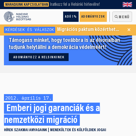
keresőnket!
Iratkozz fel a Helsinki hírlevélre!
MARADJUNK KAPCSOLATBAN
ADÓ 1%
ADOMÁNYOZOK
MENÜ
×
KÉRDÉSEK ÉS VÁLASZOK
Migrációs paktum közérthetően
Támogass minket, hogy továbbra is az élvonalban
tudjunk helytállni a demokrácia védelméért!
ADOMÁNYOZZ A HELSINKINEK
2012. április 17.
Emberi jogi garanciák és a
nemzetközi migráció
HÍREK
SZAKMAI ANYAGAINK
MENEKÜLTEK ÉS KÜLFÖLDIEK JOGAI