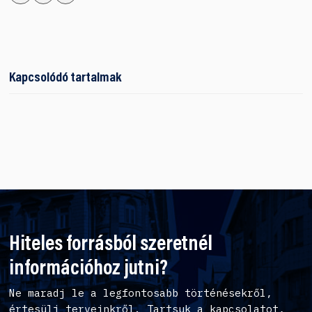
Kapcsolódó tartalmak
Hiteles forrásból szeretnél
információhoz jutni?
Ne maradj le a legfontosabb történésekről,
értesülj terveinkről. Tartsuk a kapcsolatot,