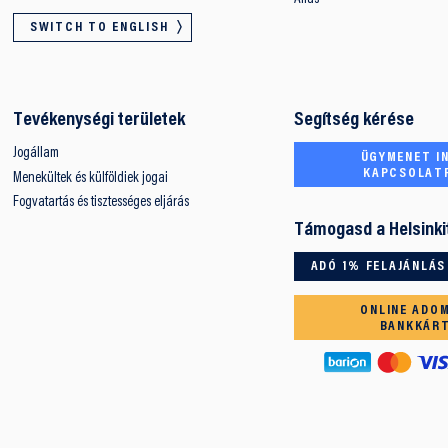
SWITCH TO ENGLISH
Tevékenységi területek
Segítség kérése
Jogállam
ÜGYMENET IN
KAPCSOLAT
Menekültek és külföldiek jogai
Fogvatartás és tisztességes eljárás
Támogasd a Helsinki
ADÓ 1% FELAJÁNLÁS
ONLINE ADO
BANKKÁR