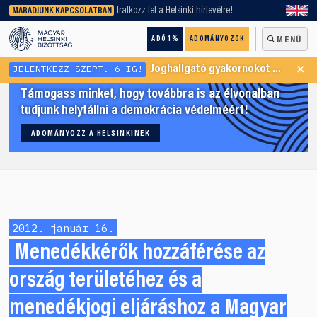
keresőnket!
Iratkozz fel a Helsinki hírlevélre!
MARADJUNK KAPCSOLATBAN
ADÓ 1%
ADOMÁNYOZOK
MENÜ
×
JELENTKEZZ SZEPT. 6-IG!
Joghallgató gyakornokot keresünk Menekültügyi Programunkba
Támogass minket, hogy továbbra is az élvonalban
tudjunk helytállni a demokrácia védelméért!
ADOMÁNYOZZ A HELSINKINEK
2012. január 16.
Menedékkérők hozzáférése az
ország területéhez és a
menedékjogi eljáráshoz a Magyar