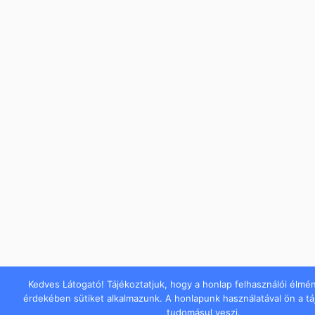
Kedves Látogató! Tájékoztatjuk, hogy a honlap felhasználói élmé
érdekében sütiket alkalmazunk. A honlapunk használatával ön a t
tudomásul veszi.