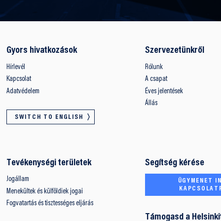
Gyors hivatkozások
Szervezetünkről
Hírlevél
Rólunk
Kapcsolat
A csapat
Adatvédelem
Éves jelentések
Állás
SWITCH TO ENGLISH
Tevékenységi területek
Segítség kérése
Jogállam
ÜGYMENET IN
KAPCSOLAT
Menekültek és külföldiek jogai
Fogvatartás és tisztességes eljárás
Támogasd a Helsinki