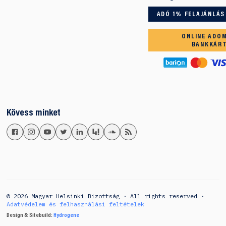
ADÓ 1% FELAJÁNLÁS
ONLINE ADO
BANKKÁR
Kövess minket
© 2026 Magyar Helsinki Bizottság · All rights reserved ·
Adatvédelem és felhasználási feltételek
Design & Sitebuild:
Hydrogene