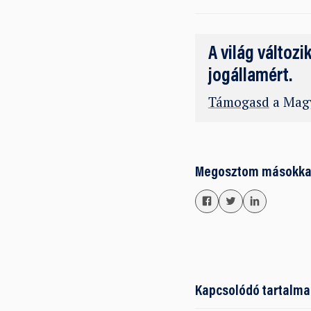
A világ változi
jogállamért.
Támogasd
a Magy
Megosztom másokka
Kapcsolódó tartalma