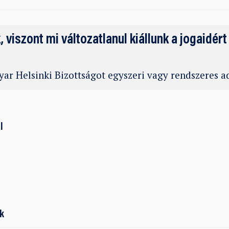
k, viszont mi változatlanul kiállunk a jogaidért
ar Helsinki Bizottságot egyszeri vagy rendszeres 
l
k