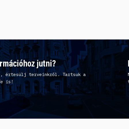
ormációhoz jutni?
l, értesülj terveinkről. Tartsuk a
Te is!