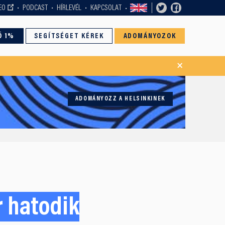
EO
PODCAST
HÍRLEVÉL
KAPCSOLAT
Ó 1%
SEGÍTSÉGET KÉREK
ADOMÁNYOZOK
×
ADOMÁNYOZZ A HELSINKINEK
 hatodik