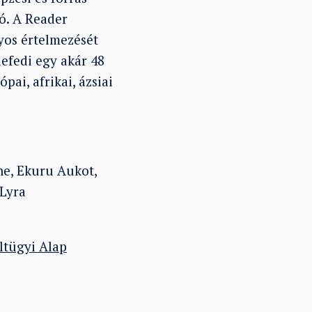
tó. A Reader
yos értelmezését
efedi egy akár 48
ai, afrikai, ázsiai
ne, Ekuru Aukot,
 Lyra
tügyi Alap