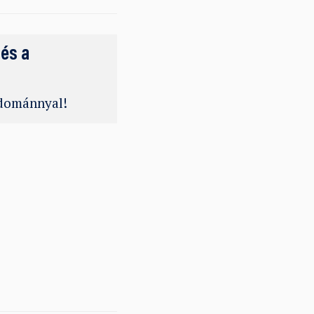
 és a
adománnyal!