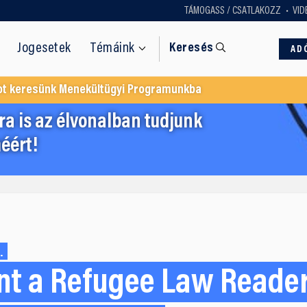
TÁMOGASS / CSATLAKOZZ
VID
Jogesetek
Témáink
Keresés
AD
ot keresünk Menekültügyi Programunkba
a is az élvonalban tudjunk
éért!
.
nt a Refugee Law Reader