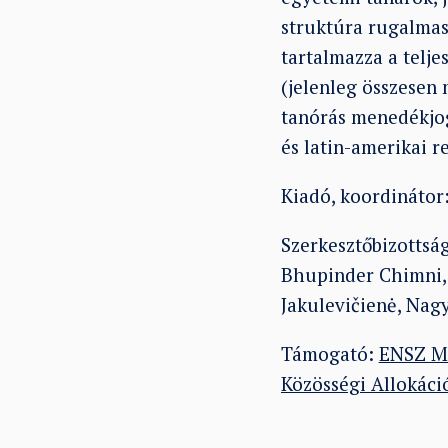
struktúra rugalmas,
tartalmazza a telj
(jelenleg összesen
tanórás menedékjog
és latin-amerikai re
Kiadó, koordinátor
Szerkesztőbizottsá
Bhupinder Chimni, 
Jakulevičienė, Nagy
Támogató:
ENSZ Me
Közösségi Allokáci