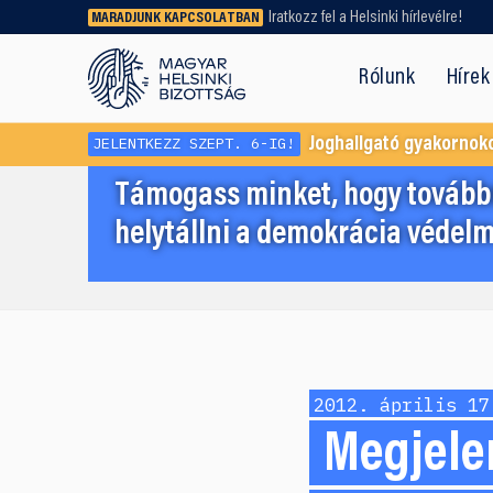
Iratkozz fel a Helsinki hírlevélre!
MARADJUNK KAPCSOLATBAN
Régebbi tartalmat vagy
dokumentumot keresel? Használd a
Rólunk
Hírek
keresőnket!
JELENTKEZZ SZEPT. 6-IG!
Joghallgató gyakornok
Támogass minket, hogy továbbr
helytállni a demokrácia védelm
2012. április 17
Megjele