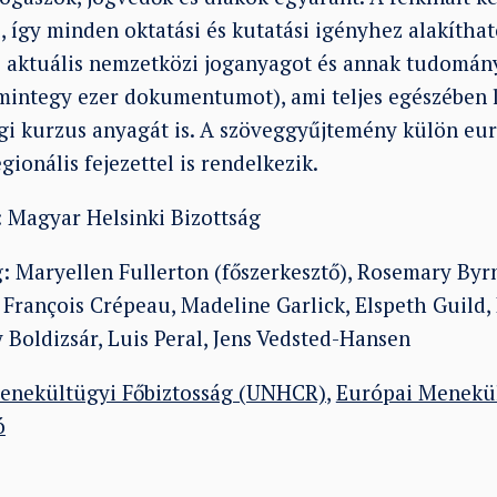
 így minden oktatási és kutatási igényhez alakítha
es aktuális nemzetközi joganyagot és annak tudomán
 mintegy ezer dokumentumot), ami teljes egészében l
i kurzus anyagát is. A szöveggyűjtemény külön európ
gionális fejezettel is rendelkezik.
: Magyar Helsinki Bizottság
g: Maryellen Fullerton (főszerkesztő), Rosemary Byr
François Crépeau, Madeline Garlick, Elspeth Guild,
 Boldizsár, Luis Peral, Jens Vedsted-Hansen
nekültügyi Főbiztosság (UNHCR)
,
Európai Menekül
ó