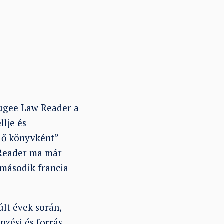
ugee Law Reader a
llje és
élő könyvként”
 Reader ma már
 második francia
lt évek során,
pzési és forrás-