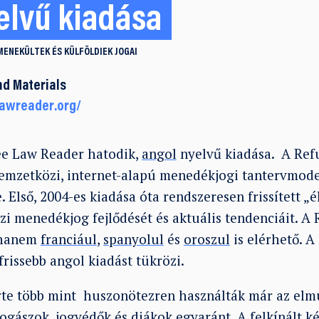
elvű kiadása
MENEKÜLTEK ÉS KÜLFÖLDIEK JOGAI
d Materials
awreader.org/
ee Law Reader hatodik,
angol
nyelvű kiadása. A Ref
nemzetközi, internet-alapú menedékjogi tantervmode
Első, 2004-es kiadása óta rendszeresen frissített „
zi menedékjog fejlődését és aktuális tendenciáit. A
 hanem
franciául
,
spanyolul
és
oroszul
is elérhető. A
frissebb angol kiadást tükrözi.
rte több mint huszonötezren használták már az elmú
ogászok, jogvédők és diákok egyaránt. A felkínált ké