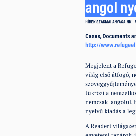
angol ny
HÍREK
SZAKMAI ANYAGAINK
Cases, Documents an
http://www.refugeel
Megjelent a Refug
világ első átfogó, 
szöveggyűjteménye. 
tükrözi a nemzetkö
nemcsak angolul,
nyelvű kiadás a leg
A Readert világsze
egyetemi tanárok, j