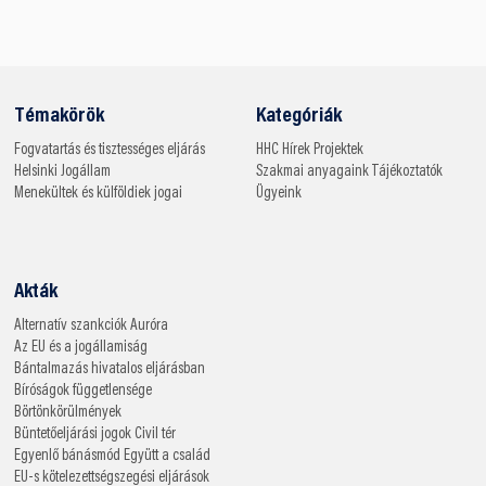
Témakörök
Kategóriák
Fogvatartás és tisztességes eljárás
HHC
Hírek
Projektek
Helsinki
Jogállam
Szakmai anyagaink
Tájékoztatók
Menekültek és külföldiek jogai
Ügyeink
Akták
Alternatív szankciók
Auróra
Az EU és a jogállamiság
Bántalmazás hivatalos eljárásban
Bíróságok függetlensége
Börtönkörülmények
Büntetőeljárási jogok
Civil tér
Egyenlő bánásmód
Együtt a család
EU-s kötelezettségszegési eljárások