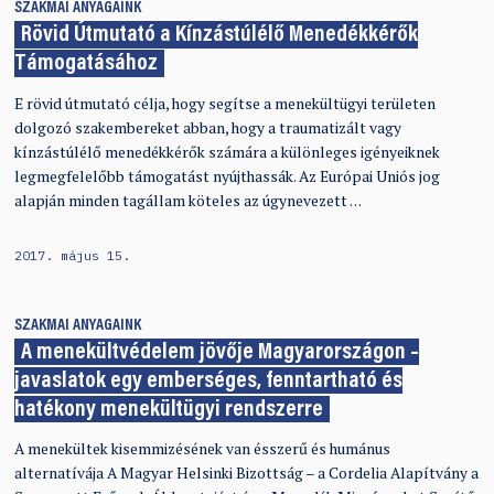
SZAKMAI ANYAGAINK
Rövid Útmutató a Kínzástúlélő Menedékkérők
Támogatásához
E rövid útmutató célja, hogy segítse a menekültügyi területen
dolgozó szakembereket abban, hogy a traumatizált vagy
kínzástúlélő menedékkérők számára a különleges igényeiknek
legmegfelelőbb támogatást nyújthassák. Az Európai Uniós jog
alapján minden tagállam köteles az úgynevezett …
2017. május 15.
SZAKMAI ANYAGAINK
A menekültvédelem jövője Magyarországon –
javaslatok egy emberséges, fenntartható és
hatékony menekültügyi rendszerre
A menekültek kisemmizésének van ésszerű és humánus
alternatívája A Magyar Helsinki Bizottság – a Cordelia Alapítvány a