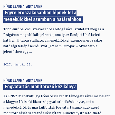
HÍREK
SZAKMAI ANYAGAINK
Egyre erőszakosabban lépnek fel a
menekülőkkel szemben a határainkon
Több európai civil szervezet összefogásával született meg az a
Prágában ma publikált jelentés, amely az Európai Unió keleti
határainál tapasztalható, a menekülőkkel szembeni erőszakos
hatósági fellépésekről szól. „Ez nem Európa” – olvasható a
jelentésben egy …
2017. január 25.
HÍREK
SZAKMAI ANYAGAINK
Fogvatartás monitorozó kézikönyv
Az ENSZ Menekültügyi Főbiztosságának támogatásával megjelent
a Magyar Helsinki Bizottság gyakorlati kézikönyve, ami a
menedékkérők és más külföldiek fogvatartásának szakszerű
monitorozását szeretné elősegíteni. A kiadvány itt letölthető.