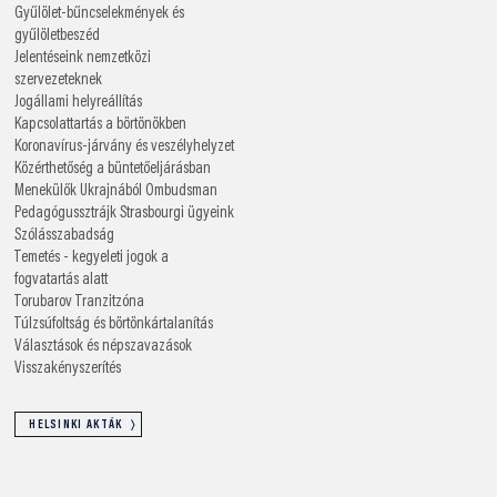
Gyűlölet-bűncselekmények és
gyűlöletbeszéd
Jelentéseink nemzetközi
szervezeteknek
Jogállami helyreállítás
Kapcsolattartás a börtönökben
Koronavírus-járvány és veszélyhelyzet
Közérthetőség a büntetőeljárásban
Menekülők Ukrajnából
Ombudsman
Pedagógussztrájk
Strasbourgi ügyeink
Szólásszabadság
Temetés - kegyeleti jogok a
fogvatartás alatt
Torubarov
Tranzitzóna
Túlzsúfoltság és börtönkártalanítás
Választások és népszavazások
Visszakényszerítés
HELSINKI AKTÁK