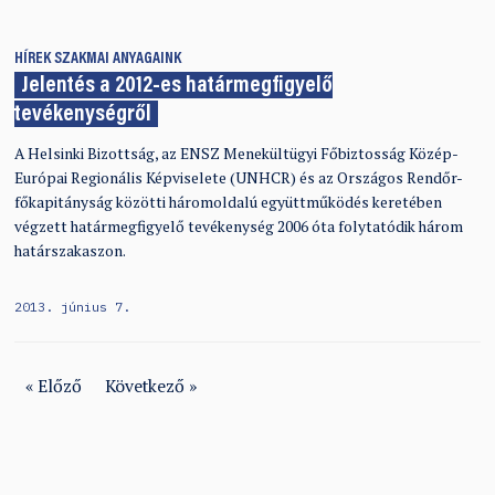
HÍREK
SZAKMAI ANYAGAINK
Jelentés a 2012-es határmegfigyelő
tevékenységről
A Helsinki Bizottság, az ENSZ Menekültügyi Főbiztosság Közép-
Európai Regionális Képviselete (UNHCR) és az Országos Rendőr-
főkapitányság közötti háromoldalú együttműködés keretében
végzett határmegfigyelő tevékenység 2006 óta folytatódik három
határszakaszon.
2013. június 7.
« Előző
Következő »