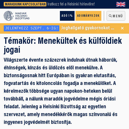
keresőnket!
Iratkozz fel a Helsinki hírlevélre!
MARADJUNK KAPCSOLATBAN
ADÓ 1%
ADOMÁNYOZOK
MENÜ
×
JELENTKEZZ SZEPT. 6-IG!
Joghallgató gyakornokot keresünk Menekültügyi Programunkba
Témakör:
Menekültek és külföldiek
jogai
Világszerte évente százezrek indulnak útnak háborúk,
éhínségek, kínzás és üldözés elől menekülve. A
biztonságosnak hitt Európában is gyakran elutasítás,
fogvatartás és kitoloncolás fogadja a menekülőket. A
kérelmezők többsége ugyan napokon-heteken belül
továbbáll, a nálunk maradók jogvédelme mégis óriási
feladat. Jelenleg a Helsinki Bizottság az egyetlen
szervezet, amely menedékkérők magas színvonalú és
ingyenes jogvédelmét biztosítja.