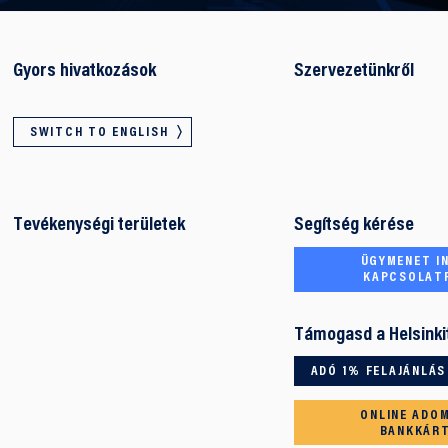
Gyors hivatkozások
Szervezetünkről
SWITCH TO ENGLISH
Tevékenységi területek
Segítség kérése
ÜGYMENET IN
KAPCSOLAT
Támogasd a Helsinki
ADÓ 1% FELAJÁNLÁS
ONLINE ADO
BANKKÁR