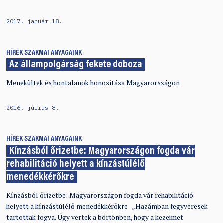
2017. január 18.
HÍREK
SZAKMAI ANYAGAINK
Az állampolgárság fekete doboza
Menekültek és hontalanok honosítása Magyarországon
2016. július 8.
HÍREK
SZAKMAI ANYAGAINK
Kínzásból őrizetbe: Magyarországon fogda vár
rehabilitáció helyett a kínzástúlélő
menedékkérőkre
Kínzásból őrizetbe: Magyarországon fogda vár rehabilitáció
helyett a kínzástúlélő menedékkérőkre „Hazámban fegyveresek
tartottak fogva. Úgy vertek a börtönben, hogy a kezeimet