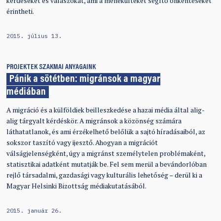
kérdéseket és válaszokat, ami a menekülteket segítő önkénteseket
érintheti.
2015. július 13.
PROJEKTEK
SZAKMAI ANYAGAINK
Pánik a sötétben: migránsok a magyar
médiában
A migráció és a külföldiek beilleszkedése a hazai média által alig-
alig tárgyalt kérdéskör. A migránsok a közönség számára
láthatatlanok, és ami érzékelhető belőlük a sajtó híradásaiból, az
sokszor taszító vagy ijesztő. Ahogyan a migrációt
válságjelenségként, úgy a migránst személytelen problémaként,
statisztikai adatként mutatják be. Fel sem merül a bevándorlóban
rejlő társadalmi, gazdasági vagy kulturális lehetőség – derül ki a
Magyar Helsinki Bizottság médiakutatásából.
2015. január 26.