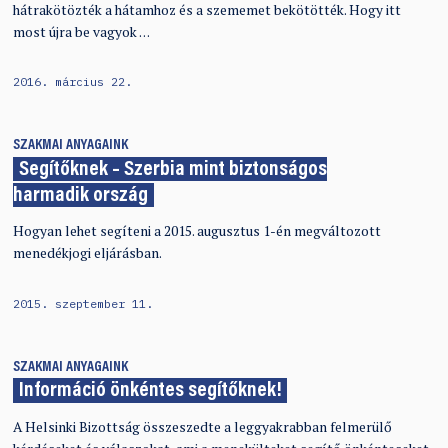
hátrakötözték a hátamhoz és a szememet bekötötték. Hogy itt
most újra be vagyok …
2016. március 22.
SZAKMAI ANYAGAINK
Segítőknek – Szerbia mint biztonságos
harmadik ország
Hogyan lehet segíteni a 2015. augusztus 1-én megváltozott
menedékjogi eljárásban.
2015. szeptember 11.
SZAKMAI ANYAGAINK
Információ önkéntes segítőknek!
A Helsinki Bizottság összeszedte a leggyakrabban felmerülő