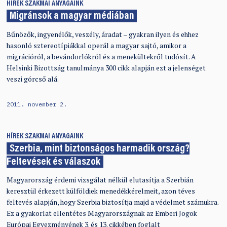
HÍREK
SZAKMAI ANYAGAINK
Migránsok a magyar médiában
Bűnözők, ingyenélők, veszély, áradat – gyakran ilyen és ehhez
hasonló sztereotípiákkal operál a magyar sajtó, amikor a
migrációról, a bevándorlókról és a menekültekről tudósít. A
Helsinki Bizottság tanulmánya 300 cikk alapján ezt a jelenséget
veszi górcső alá.
2011. november 2.
HÍREK
SZAKMAI ANYAGAINK
Szerbia, mint biztonságos harmadik ország?
Feltevések és válaszok
Magyarország érdemi vizsgálat nélkül elutasítja a Szerbián
keresztül érkezett külföldiek menedékkérelmeit, azon téves
feltevés alapján, hogy Szerbia biztosítja majd a védelmet számukra.
Ez a gyakorlat ellentétes Magyarországnak az Emberi Jogok
Európai Egyezményének 3. és 13. cikkében foglalt