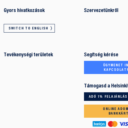
Gyors hivatkozások
Szervezetünkről
SWITCH TO ENGLISH
Tevékenységi területek
Segítség kérése
ÜGYMENET IN
KAPCSOLAT
Támogasd a Helsinki
ADÓ 1% FELAJÁNLÁS
ONLINE ADO
BANKKÁR