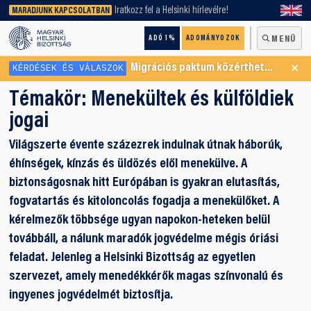
keresőnket!
Iratkozz fel a Helsinki hírlevélre!
MARADJUNK KAPCSOLATBAN
ADÓ 1%
ADOMÁNYOZOK
MENÜ
×
KÉRDÉSEK ÉS VÁLASZOK
Migrációs paktum közérthetően
Témakör:
Menekültek és külföldiek
jogai
Világszerte évente százezrek indulnak útnak háborúk,
éhínségek, kínzás és üldözés elől menekülve. A
biztonságosnak hitt Európában is gyakran elutasítás,
fogvatartás és kitoloncolás fogadja a menekülőket. A
kérelmezők többsége ugyan napokon-heteken belül
továbbáll, a nálunk maradók jogvédelme mégis óriási
feladat. Jelenleg a Helsinki Bizottság az egyetlen
szervezet, amely menedékkérők magas színvonalú és
ingyenes jogvédelmét biztosítja.