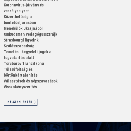
Koronavírus-járvány és
veszélyhelyzet
Közérthetőség a
büntetőeljárásban
Menekülők Ukrajnából
Ombudsman
Pedagógussztrájk
Strasbourgi ügyeink
Szólásszabadság
Temetés - kegyeleti jogok a
fogvatartás alatt
Torubarov
Tranzitzóna
Túlzsúfoltság és
börtönkártalanítás
Választások és népszavazások
Visszakényszerítés
HELSINKI AKTÁK