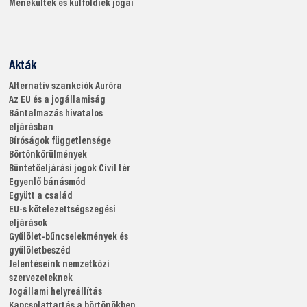
Menekültek és külföldiek jogai
Akták
Alternatív szankciók
Auróra
Az EU és a jogállamiság
Bántalmazás hivatalos
eljárásban
Bíróságok függetlensége
Börtönkörülmények
Büntetőeljárási jogok
Civil tér
Egyenlő bánásmód
Együtt a család
EU-s kötelezettségszegési
eljárások
Gyűlölet-bűncselekmények és
gyűlöletbeszéd
Jelentéseink nemzetközi
szervezeteknek
Jogállami helyreállítás
Kapcsolattartás a börtönökben