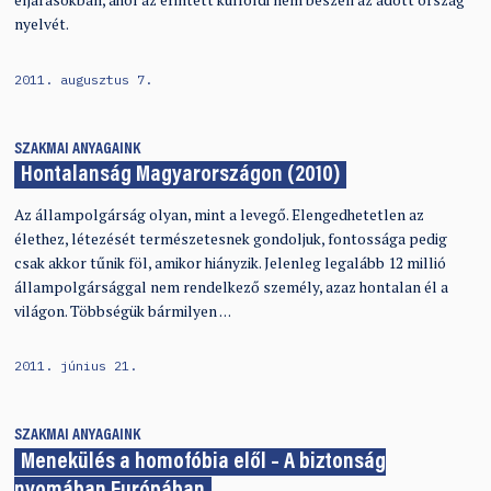
eljárásokban, ahol az érintett külföldi nem beszéli az adott ország
nyelvét.
2011. augusztus 7.
SZAKMAI ANYAGAINK
Hontalanság Magyarországon (2010)
Az állampolgárság olyan, mint a levegő. Elengedhetetlen az
élethez, létezését természetesnek gondoljuk, fontossága pedig
csak akkor tűnik föl, amikor hiányzik. Jelenleg legalább 12 millió
állampolgársággal nem rendelkező személy, azaz hontalan él a
világon. Többségük bármilyen …
2011. június 21.
SZAKMAI ANYAGAINK
Menekülés a homofóbia elől – A biztonság