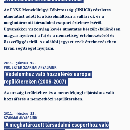
Az ENSZ Menekültügyi Főbiztosság (UNHCR) részletes
útmutatást adott ki a közelmúltban a vallási ok és a
meghatározott társadalmi csoport értelmezéséről.
Ugyanakkor viszonylag kevés útmutatás készült (különösen
magyar nyelven) a faj és a nemzetiség értelmezéséről és
összefüggéseiről. Az alábbi jegyzet ezek értelmezésében
kíván segítséget nyújtani.
2011. június 12.
PROJEKTEK
SZAKMAI ANYAGAINK
Védelemhez való hozzáférés európai
repülőtereken (2006-2007)
Az ország területéhez és a menedékjogi eljáráshoz való
hozzáférés a nemzetközi repülőtereken.
2011. június 11.
SZAKMAI ANYAGAINK
A meghatározott társadalmi csoporthoz való