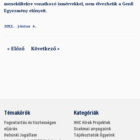
menekültekre vonatkozó ismérvekkel, nem élvezhetik a Genfi
Egyezmény előnyeit.
2011. június 6.
« Előző
Következő »
Témakörök
Kategóriák
Fogvatartás és tisztességes
HHC
Hírek
Projektek
eljárás
Szakmai anyagaink
Helsinki
Jogállam
Tájékoztatók
Ügyeink