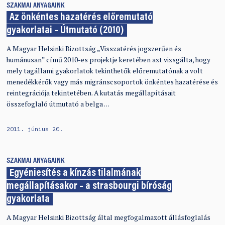
SZAKMAI ANYAGAINK
Az önkéntes hazatérés előremutató
gyakorlatai – Útmutató (2010)
A Magyar Helsinki Bizottság „Visszatérés jogszerűen és
humánusan” című 2010-es projektje keretében azt vizsgálta, hogy
mely tagállami gyakorlatok tekinthetők előremutatónak a volt
menedékkérők vagy más migránscsoportok önkéntes hazatérése és
reintegrációja tekintetében. A kutatás megállapításait
összefoglaló útmutató a belga …
2011. június 20.
SZAKMAI ANYAGAINK
Egyéniesítés a kínzás tilalmának
megállapításakor – a strasbourgi bíróság
gyakorlata
A Magyar Helsinki Bizottság által megfogalmazott állásfoglalás