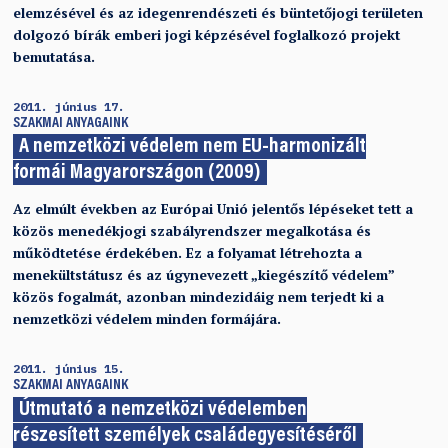
elemzésével és az idegenrendészeti és büntetőjogi területen
dolgozó bírák emberi jogi képzésével foglalkozó projekt
bemutatása.
2011. június 17.
SZAKMAI ANYAGAINK
A nemzetközi védelem nem EU-harmonizált
formái Magyarországon (2009)
Az elmúlt években az Európai Unió jelentős lépéseket tett a
közös menedékjogi szabályrendszer megalkotása és
működtetése érdekében. Ez a folyamat létrehozta a
menekültstátusz és az úgynevezett „kiegészítő védelem”
közös fogalmát, azonban mindezidáig nem terjedt ki a
nemzetközi védelem minden formájára.
2011. június 15.
SZAKMAI ANYAGAINK
Útmutató a nemzetközi védelemben
részesített személyek családegyesítéséről