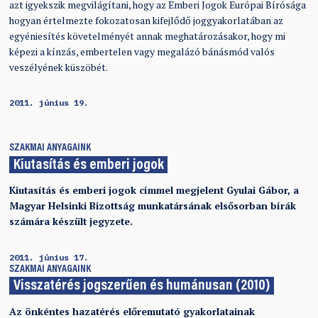
azt igyekszik megvilágítani, hogy az Emberi Jogok Európai Bírósága
hogyan értelmezte fokozatosan kifejlődő joggyakorlatában az
egyéniesítés követelményét annak meghatározásakor, hogy mi
képezi a kínzás, embertelen vagy megalázó bánásmód valós
veszélyének küszöbét.
2011. június 19.
SZAKMAI ANYAGAINK
Kiutasítás és emberi jogok
Kiutasítás és emberi jogok címmel megjelent Gyulai Gábor, a
Magyar Helsinki Bizottság munkatársának elsősorban bírák
számára készült jegyzete.
2011. június 17.
SZAKMAI ANYAGAINK
Visszatérés jogszerűen és humánusan (2010)
Az önkéntes hazatérés előremutató gyakorlatainak