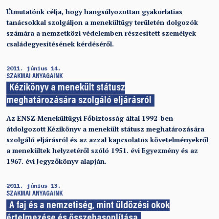
Útmutatónk célja, hogy hangsúlyozottan gyakorlatias
tanácsokkal szolgáljon a menekültügy területén dolgozók
számára a nemzetközi védelemben részesített személyek
családegyesítésének kérdéséről.
2011. június 14.
SZAKMAI ANYAGAINK
Kézikönyv a menekült státusz
meghatározására szolgáló eljárásról
Az ENSZ Menekültügyi Főbiztosság által 1992-ben
átdolgozott Kézikönyv a menekült státusz meghatározására
szolgáló eljárásról és az azzal kapcsolatos követelményekről
a menekültek helyzetéről szóló 1951. évi Egyezmény és az
1967. évi Jegyzőkönyv alapján.
2011. június 13.
SZAKMAI ANYAGAINK
A faj és a nemzetiség, mint üldözési okok
értelmezése és összehasonlítása