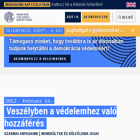
keresőnket!
Iratkozz fel a Helsinki hírlevélre!
MARADJUNK KAPCSOLATBAN
ADÓ 1%
ADOMÁNYOZOK
MENÜ
×
JELENTKEZZ SZEPT. 6-IG!
Joghallgató gyakornokot keresünk Menekültügyi Programunkba
Támogass minket, hogy továbbra is az élvonalban
tudjunk helytállni a demokrácia védelméért!
ADOMÁNYOZZ A HELSINKINEK
2012. február 16.
Veszélyben a védelemhez való
hozzáférés
SZAKMAI ANYAGAINK
MENEKÜLTEK ÉS KÜLFÖLDIEK JOGAI