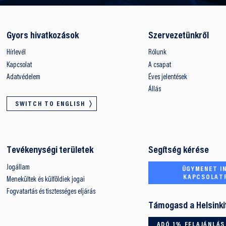
Gyors hivatkozások
Szervezetünkről
Hírlevél
Rólunk
Kapcsolat
A csapat
Adatvédelem
Éves jelentések
Állás
SWITCH TO ENGLISH
Tevékenységi területek
Segítség kérése
Jogállam
ÜGYMENET IN
KAPCSOLAT
Menekültek és külföldiek jogai
Fogvatartás és tisztességes eljárás
Támogasd a Helsinki
ADÓ 1% FELAJÁNLÁS