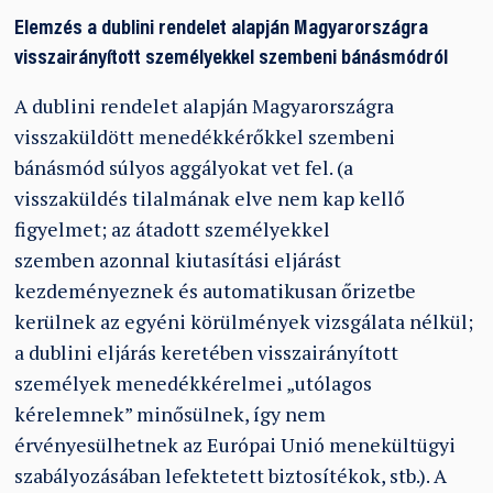
Elemzés a dublini rendelet alapján Magyarországra
visszairányított személyekkel szembeni bánásmódról
A dublini rendelet alapján Magyarországra
visszaküldött menedékkérőkkel szembeni
bánásmód súlyos aggályokat vet fel. (a
visszaküldés tilalmának elve nem kap kellő
figyelmet; az átadott személyekkel
szemben azonnal kiutasítási eljárást
kezdeményeznek és automatikusan őrizetbe
kerülnek az egyéni körülmények vizsgálata nélkül;
a dublini eljárás keretében visszairányított
személyek menedékkérelmei „utólagos
kérelemnek” minősülnek, így nem
érvényesülhetnek az Európai Unió menekültügyi
szabályozásában lefektetett biztosítékok, stb.). A