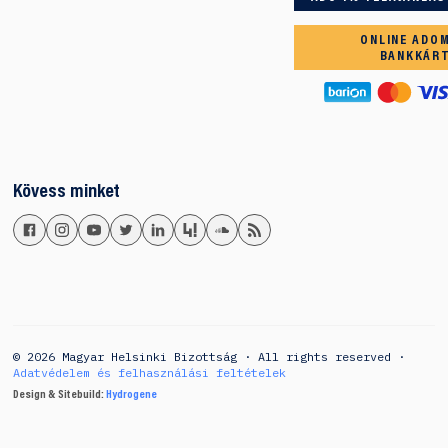
ONLINE ADO
BANKKÁR
Kövess minket
© 2026 Magyar Helsinki Bizottság · All rights reserved ·
Adatvédelem és felhasználási feltételek
Design & Sitebuild:
Hydrogene