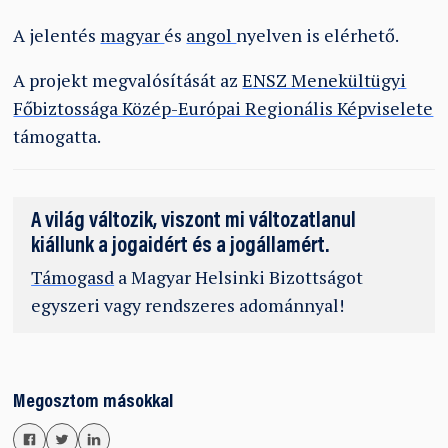
eSports Betting: Gaining Ground in
A jelentés
magyar
és
angol
nyelven is elérhető.
Canada
A projekt megvalósítását az
ENSZ Menekültügyi
Főbiztossága Közép-Európai Regionális Képviselete
As the world of competitive gaming continues to
támogatta.
captivate audiences globally, the rise of eSports
betting has emerged as a significant trend, gaining
ground in various regions, including Canada. In
A világ változik, viszont mi változatlanul
recent years, the convergence of technology,
kiállunk a jogaidért és a jogállamért.
gaming culture, and sports entertainment has
Támogasd
a Magyar Helsinki Bizottságot
paved the way for eSports to become a mainstream
egyszeri vagy rendszeres adománnyal!
phenomenon, attracting a dedicated following of
enthusiasts and spectators alike. With this surge in
popularity, the intersection of eSports and betting
has created a dynamic landscape that offers both
Megosztom másokkal
opportunities and challenges for players, fans, and
the industry at large.