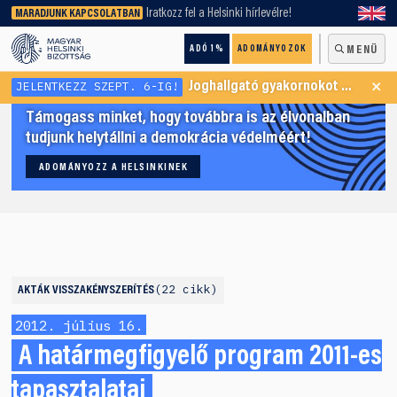
keresőnket!
Iratkozz fel a Helsinki hírlevélre!
MARADJUNK KAPCSOLATBAN
ADÓ 1%
ADOMÁNYOZOK
MENÜ
×
JELENTKEZZ SZEPT. 6-IG!
Joghallgató gyakornokot keresünk Menekültügyi Programunkba
Támogass minket, hogy továbbra is az élvonalban
tudjunk helytállni a demokrácia védelméért!
ADOMÁNYOZZ A HELSINKINEK
22 cikk
AKTÁK
VISSZAKÉNYSZERÍTÉS
2012. július 16.
A határmegfigyelő program 2011-es
tapasztalatai