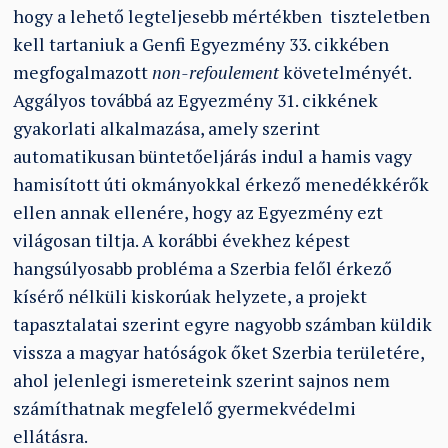
hogy a lehető legteljesebb mértékben tiszteletben
kell tartaniuk a Genfi Egyezmény 33. cikkében
megfogalmazott
non-refoulement
követelményét.
Aggályos továbbá az Egyezmény 31. cikkének
gyakorlati alkalmazása, amely szerint
automatikusan büntetőeljárás indul a hamis vagy
hamisított úti okmányokkal érkező menedékkérők
ellen annak ellenére, hogy az Egyezmény ezt
világosan tiltja. A korábbi évekhez képest
hangsúlyosabb probléma a Szerbia felől érkező
kísérő nélküli kiskorúak helyzete, a projekt
tapasztalatai szerint egyre nagyobb számban küldik
vissza a magyar hatóságok őket Szerbia területére,
ahol jelenlegi ismereteink szerint sajnos nem
számíthatnak megfelelő gyermekvédelmi
ellátásra.