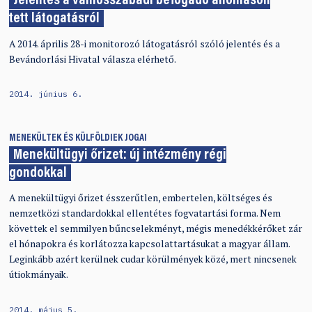
Jelentés a vámosszabadi befogadó állomáson
tett látogatásról
A 2014. április 28-i monitorozó látogatásról szóló jelentés és a
Bevándorlási Hivatal válasza elérhető.
2014. június 6.
MENEKÜLTEK ÉS KÜLFÖLDIEK JOGAI
Menekültügyi őrizet: új intézmény régi
gondokkal
A menekültügyi őrizet ésszerűtlen, embertelen, költséges és
nemzetközi standardokkal ellentétes fogvatartási forma. Nem
követtek el semmilyen bűncselekményt, mégis menedékkérőket zár
el hónapokra és korlátozza kapcsolattartásukat a magyar állam.
Leginkább azért kerülnek cudar körülmények közé, mert nincsenek
útiokmányaik.
2014. május 5.