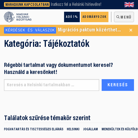
keresőnket!
Iratkozz fel a Helsinki hírlevélre!
MARADJUNK KAPCSOLATBAN
ADÓ 1%
ADOMÁNYOZOK
MENÜ
×
KÉRDÉSEK ÉS VÁLASZOK
Migrációs paktum közérthetően
Kategória:
Tájékoztatók
Régebbi tartalmat vagy dokumentumot keresel?
Használd a keresőnket!
Találatok szűrése témakör szerint
FOGVATARTÁS ÉS TISZTESSÉGES ELJÁRÁS
HELSINKI
JOGÁLLAM
MENEKÜLTEK ÉS KÜLFÖLDI