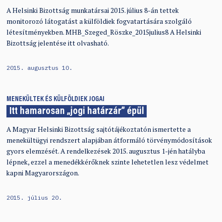
A Helsinki Bizottság munkatársai 2015. július 8-án tettek
monitorozó látogatást a külföldiek fogvatartására szolgáló
létesítményekben. MHB_Szeged_Röszke_2015julius8 A Helsinki
Bizottság jelentése itt olvasható.
2015. augusztus 10.
MENEKÜLTEK ÉS KÜLFÖLDIEK JOGAI
Itt hamarosan „jogi határzár” épül
A Magyar Helsinki Bizottság sajtótájékoztatón ismertette a
menekültügyi rendszert alapjában átformáló törvénymódosítások
gyors elemzését. A rendelkezések 2015. augusztus 1-jén hatályba
lépnek, ezzel a menedékkérőknek szinte lehetetlen lesz védelmet
kapni Magyarországon.
2015. július 20.