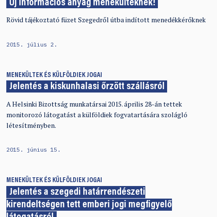
Új információs anyag menekülteknek!
Rövid tájékoztató füzet Szegedről útba indított menedékkérőknek
2015. július 2.
MENEKÜLTEK ÉS KÜLFÖLDIEK JOGAI
Jelentés a kiskunhalasi őrzött szállásról
A Helsinki Bizottság munkatársai 2015. április 28-án tettek
monitorozó látogatást a külföldiek fogvatartására szolágló
létesítményben.
2015. június 15.
MENEKÜLTEK ÉS KÜLFÖLDIEK JOGAI
Jelentés a szegedi határrendészeti
kirendeltségen tett emberi jogi megfigyelő