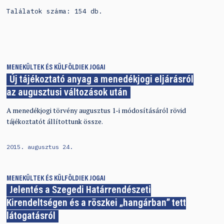
Találatok száma: 154 db.
MENEKÜLTEK ÉS KÜLFÖLDIEK JOGAI
Új tájékoztató anyag a menedékjogi eljárásról
az augusztusi változások után
A menedékjogi törvény augusztus 1-i módosításáról rövid
tájékoztatót állítottunk össze.
2015. augusztus 24.
MENEKÜLTEK ÉS KÜLFÖLDIEK JOGAI
Jelentés a Szegedi Határrendészeti
Kirendeltségen és a röszkei „hangárban” tett
látogatásról