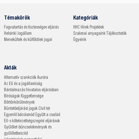
Témakörök
Kategóriák
Fogvatartás és tisztességes eljárás
HHC
Hírek
Projektek
Helsinki
Jogállam
Szakmai anyagaink
Tájékoztatók
Menekültek és külföldiek jogai
Ügyeink
Akták
Alternatív szankciók
Auróra
Az EU és a jogállamiság
Bántalmazás hivatalos eljárásban
Bíróságok függetlensége
Börtönkörülmények
Büntetőeljárási jogok
Civil tér
Egyenlő bánásmód
Együtt a család
EU-s kötelezettségszegési eljárások
Gyűlölet-bűncselekmények és
gyűlöletbeszéd