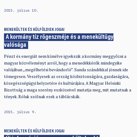
2015. július 10.
MENEKÜLTEK ÉS KÜLFÖLDIEK JOGAI
A kormány tíz rögeszméje és a menekültügy
valósága
Pénzt és energiát nem kímélve igyekszik a kormány meggyőzni a
magyar közvéleményt arról, hogy a menedékkérők mindegyike
valójában „megélhetési bevándorló”. Sanda szándékkal jönnek ide
tömegesen. Veszélyesek az ország közbiztonságára, gazdaságára,
közegészségügyi helyzetére és kultúrájára. A Magyar Helsinki
Bizottság a maga szerény eszközeivel mutatja meg, mit mutatnak a
tények. Róluk szólnak ezek a táblácskák.
2015. július 9.
MENEKÜLTEK ÉS KÜLFÖLDIEK JOGAI