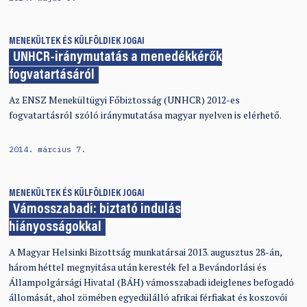
MENEKÜLTEK ÉS KÜLFÖLDIEK JOGAI
UNHCR-iránymutatás a menedékkérők
fogvatartásáról
Az ENSZ Menekültügyi Főbiztosság (UNHCR) 2012-es
fogvatartásról szóló iránymutatása magyar nyelven is elérhető.
2014. március 7.
MENEKÜLTEK ÉS KÜLFÖLDIEK JOGAI
Vámosszabadi: biztató indulás
hiányosságokkal
A Magyar Helsinki Bizottság munkatársai 2013. augusztus 28-án,
három héttel megnyitása után keresték fel a Bevándorlási és
Állampolgársági Hivatal (BÁH) vámosszabadi ideiglenes befogadó
állomását, ahol zömében egyedülálló afrikai férfiakat és koszovói