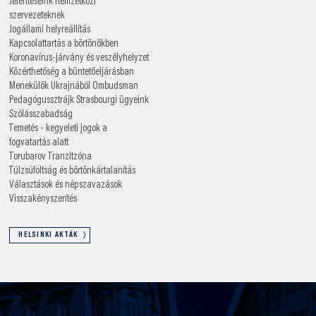
Jelentéseink nemzetközi
szervezeteknek
Jogállami helyreállítás
Kapcsolattartás a börtönökben
Koronavírus-járvány és veszélyhelyzet
Közérthetőség a büntetőeljárásban
Menekülők Ukrajnából
Ombudsman
Pedagógussztrájk
Strasbourgi ügyeink
Szólásszabadság
Temetés - kegyeleti jogok a
fogvatartás alatt
Torubarov
Tranzitzóna
Túlzsúfoltság és börtönkártalanítás
Választások és népszavazások
Visszakényszerítés
HELSINKI AKTÁK