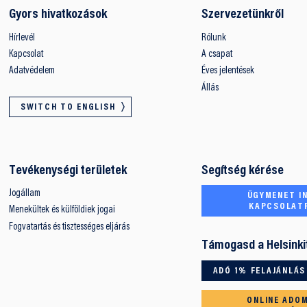
Gyors hivatkozások
Szervezetünkről
Hírlevél
Rólunk
Kapcsolat
A csapat
Adatvédelem
Éves jelentések
Állás
SWITCH TO ENGLISH
Tevékenységi területek
Segítség kérése
Jogállam
ÜGYMENET IN
KAPCSOLAT
Menekültek és külföldiek jogai
Fogvatartás és tisztességes eljárás
Támogasd a Helsinki
ADÓ 1% FELAJÁNLÁS
ONLINE ADO