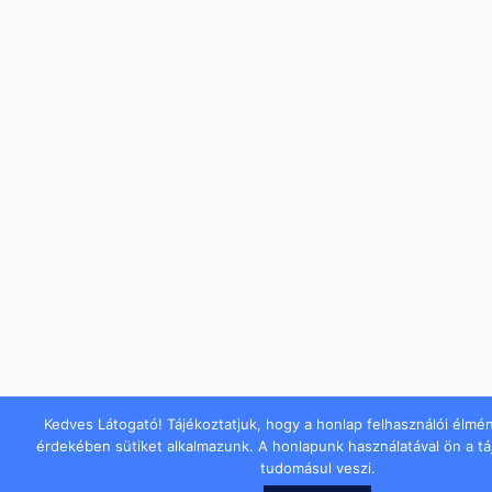
Kedves Látogató! Tájékoztatjuk, hogy a honlap felhasználói élmé
érdekében sütiket alkalmazunk. A honlapunk használatával ön a t
tudomásul veszi.