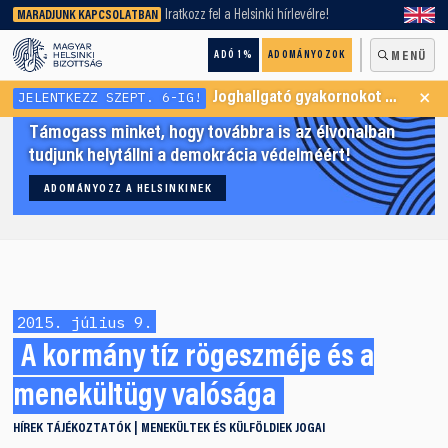
keresőnket!
Iratkozz fel a Helsinki hírlevélre!
MARADJUNK KAPCSOLATBAN
ADÓ 1%
ADOMÁNYOZOK
MENÜ
×
JELENTKEZZ SZEPT. 6-IG!
Joghallgató gyakornokot keresünk Menekültügyi Programunkba
Támogass minket, hogy továbbra is az élvonalban
tudjunk helytállni a demokrácia védelméért!
ADOMÁNYOZZ A HELSINKINEK
2015. július 9.
A kormány tíz rögeszméje és a
menekültügy valósága
HÍREK
TÁJÉKOZTATÓK
MENEKÜLTEK ÉS KÜLFÖLDIEK JOGAI