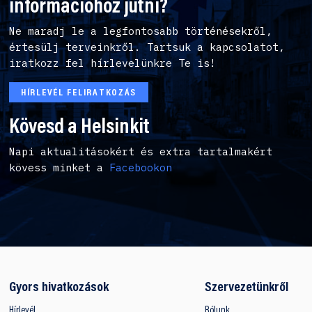
információhoz jutni?
Ne maradj le a legfontosabb történésekről,
értesülj terveinkről. Tartsuk a kapcsolatot,
iratkozz fel hírlevelünkre Te is!
HÍRLEVÉL FELIRATKOZÁS
Kövesd a Helsinkit
Napi aktualitásokért és extra tartalmakért
kövess minket a
Facebookon
Gyors hivatkozások
Szervezetünkről
Hírlevél
Rólunk