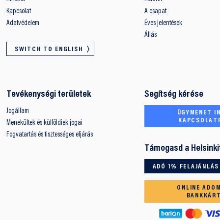
Kapcsolat
A csapat
Adatvédelem
Éves jelentések
Állás
SWITCH TO ENGLISH
Tevékenységi területek
Segítség kérése
Jogállam
ÜGYMENET IN
KAPCSOLAT
Menekültek és külföldiek jogai
Fogvatartás és tisztességes eljárás
Támogasd a Helsinki
ADÓ 1% FELAJÁNLÁS
ONLINE ADO
BANKKÁR