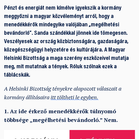
Pénzt és energiát nem kímélve igyekszik a kormány
meggyőzni a magyar közvéleményt arról, hogy a
menedékkérők mindegyike valójában „megélhetési
bevándorló”. Sanda szándékkal jönnek ide tömegesen.
Veszélyesek az ország közbiztonságára, gazdaságára,
közegészségügyi helyzetére és kultúrájára. A Magyar
Helsinki Bizottság a maga szerény eszközeivel mutatja
meg, mit mutatnak a tények. Róluk szólnak ezek a
táblácskák.
A Helsinki Bizottság tényekre alapozott válaszait a
kormány állításaira
itt töltheti le egyben.
1. Az ide érkező menedékkérők túlnyomó
többsége „megélhetési bevándorló.” Nem.