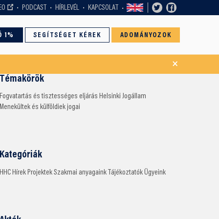
EO
PODCAST
HÍRLEVÉL
KAPCSOLAT
Ó 1%
SEGÍTSÉGET KÉREK
ADOMÁNYOZOK
×
Témakörök
Fogvatartás és tisztességes eljárás
Helsinki
Jogállam
Menekültek és külföldiek jogai
Kategóriák
HHC
Hírek
Projektek
Szakmai anyagaink
Tájékoztatók
Ügyeink