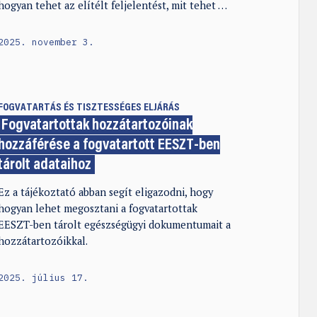
hogyan tehet az elítélt feljelentést, mit tehet …
2025. november 3.
FOGVATARTÁS ÉS TISZTESSÉGES ELJÁRÁS
Fogvatartottak hozzátartozóinak
hozzáférése a fogvatartott EESZT-ben
tárolt adataihoz
Ez a tájékoztató abban segít eligazodni, hogy
hogyan lehet megosztani a fogvatartottak
EESZT-ben tárolt egészségügyi dokumentumait a
hozzátartozóikkal.
2025. július 17.