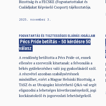
Bizottság és a FECSKE (Fogvatartottakat és
Családjukat Képviselő Csoport) tájékoztatója.
2025. november 3.
FOGVATARTÁS ÉS TISZTESSÉGES ELJÁRÁS
JOGÁLLAM
Pécs Pride betiltás – 50 kérdésre 50
válasz
A rendőrség betiltotta a Pécs Pride-ot, ennek
ellenére a szervezők kitartanak: a felvonulás a
békés gyülekezéshez való jog gyakorlásáról szól.
A részvétel azonban szabálysértésnek
minősülhet, ezért a Magyar Helsinki Bizottság, a
TASZ és az Utcajogász közérthető Q&A-val segít
eligazodni a lehetséges következményekről, jogi
kockázatokról és jogorvoslati lehetőségekről.