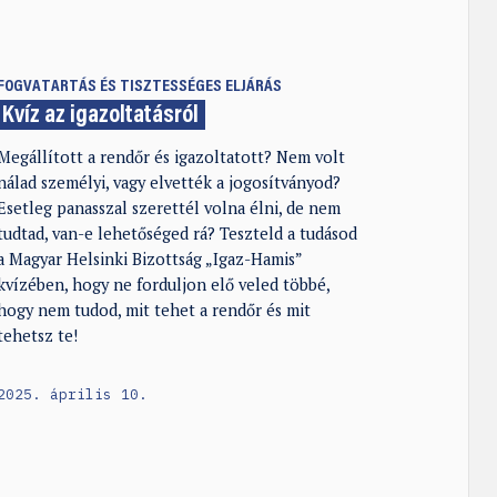
FOGVATARTÁS ÉS TISZTESSÉGES ELJÁRÁS
Kvíz az igazoltatásról
Megállított a rendőr és igazoltatott? Nem volt
nálad személyi, vagy elvették a jogosítványod?
Esetleg panasszal szerettél volna élni, de nem
tudtad, van-e lehetőséged rá? Teszteld a tudásod
a Magyar Helsinki Bizottság „Igaz-Hamis”
kvízében, hogy ne forduljon elő veled többé,
hogy nem tudod, mit tehet a rendőr és mit
tehetsz te!
2025. április 10.