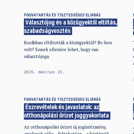
FOGVATARTÁS ÉS TISZTESSÉGES ELJÁRÁS
Választójog és a közügyektől eltiltás,
szabadságvesztés
Korábban eltiltották a közügyektől? Bv.-ben
volt? Ennek ellenére lehet, hogy van
választójoga.
2025. március 21.
FOGVATARTÁS ÉS TISZTESSÉGES ELJÁRÁS
Észrevételek és javaslatok: az
otthonápolási őrizet joggyakorlata
Az otthonápolási őrizet új jogintézmény,
amelynek célja – feltehetően – a börtönök