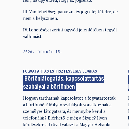
sem, ha úgy érzed, hogy az jogsértő.
III. Van lehetőség panaszra és jogi elégtételre, de
nem a helyszínen.
IV. Lehetőség szerint ügyvéd jelenlétében tegyél
vallomást.
2026. február 15.
FOGVATARTÁS ÉS TISZTESSÉGES ELJÁRÁS
Börtönlátogatás, kapcsolattartás
szabályai a börtönben
Hogyan tarthatnak kapcsolatot a fogvatartottak
a börtönből? Milyen szabályok vonatkoznak a
személyes látogatásra, és mennyibe kerül a
telefonálás? Elérhető-e még a Skype? Ilyen
kérdésekre ad rövid választ a Magyar Helsinki