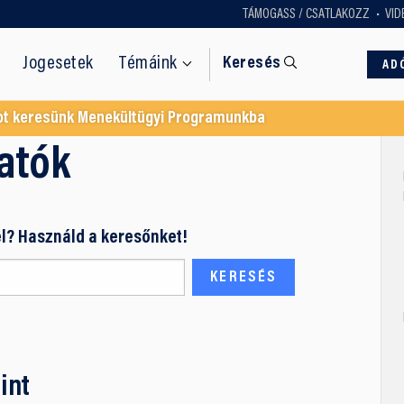
TÁMOGASS / CSATLAKOZZ
VID
Jogesetek
Témáink
Keresés
AD
ot keresünk Menekültügyi Programunkba
atók
l? Használd a keresőnket!
int