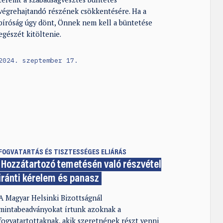
végrehajtandó részének csökkentésére. Ha a
bíróság úgy dönt, Önnek nem kell a büntetése
egészét kitöltenie.
2024. szeptember 17.
FOGVATARTÁS ÉS TISZTESSÉGES ELJÁRÁS
Hozzátartozó temetésén való részvétel
iránti kérelem és panasz
A Magyar Helsinki Bizottságnál
mintabeadványokat írtunk azoknak a
fogvatartottaknak, akik szeretnének részt venni