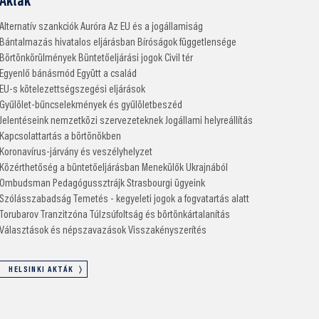
Akták
Alternatív szankciók
Auróra
Az EU és a jogállamiság
Bántalmazás hivatalos eljárásban
Bíróságok függetlensége
Börtönkörülmények
Büntetőeljárási jogok
Civil tér
Egyenlő bánásmód
Együtt a család
EU-s kötelezettségszegési eljárások
Gyűlölet-bűncselekmények és gyűlöletbeszéd
Jelentéseink nemzetközi szervezeteknek
Jogállami helyreállítás
Kapcsolattartás a börtönökben
Koronavírus-járvány és veszélyhelyzet
Közérthetőség a büntetőeljárásban
Menekülők Ukrajnából
Ombudsman
Pedagógussztrájk
Strasbourgi ügyeink
Szólásszabadság
Temetés - kegyeleti jogok a fogvatartás alatt
Torubarov
Tranzitzóna
Túlzsúfoltság és börtönkártalanítás
Választások és népszavazások
Visszakényszerítés
HELSINKI AKTÁK