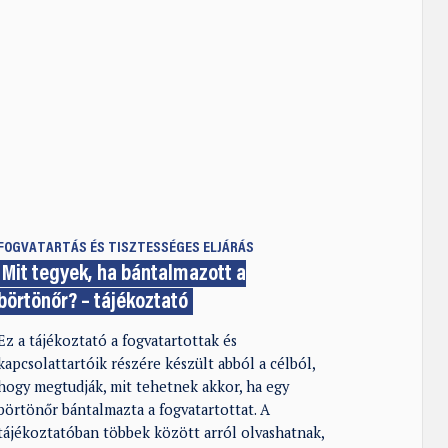
FOGVATARTÁS ÉS TISZTESSÉGES ELJÁRÁS
Mit tegyek, ha bántalmazott a
börtönőr? – tájékoztató
Ez a tájékoztató a fogvatartottak és
kapcsolattartóik részére készült abból a célból,
hogy megtudják, mit tehetnek akkor, ha egy
börtönőr bántalmazta a fogvatartottat. A
tájékoztatóban többek között arról olvashatnak,