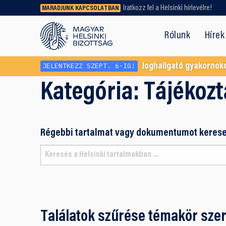
Iratkozz fel a Helsinki hírlevélre!
MARADJUNK KAPCSOLATBAN
Régebbi tartalmat vagy
dokumentumot keresel? Használd a
Rólunk
Hírek
keresőnket!
JELENTKEZZ SZEPT. 6-IG!
Joghallgató gyakornok
Kategória:
Tájékozt
Régebbi tartalmat vagy dokumentumot kerese
Találatok szűrése témakör szer