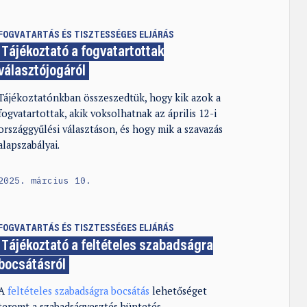
FOGVATARTÁS ÉS TISZTESSÉGES ELJÁRÁS
Tájékoztató a fogvatartottak
választójogáról
Tájékoztatónkban összeszedtük, hogy kik azok a
fogvatartottak, akik voksolhatnak az április 12-i
országgyűlési választáson, és hogy mik a szavazás
alapszabályai.
2025. március 10.
FOGVATARTÁS ÉS TISZTESSÉGES ELJÁRÁS
Tájékoztató a feltételes szabadságra
bocsátásról
A
feltételes szabadságra bocsátás
lehetőséget
teremt a szabadságvesztés büntetés