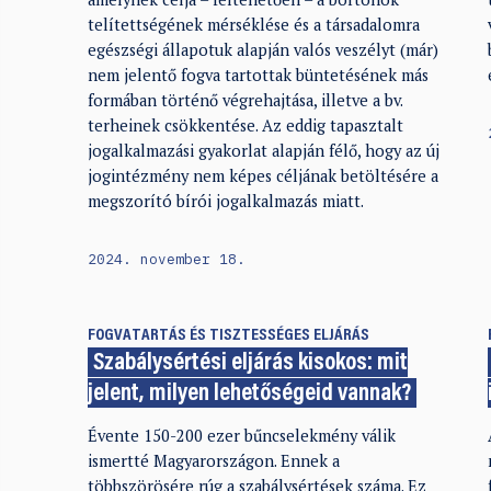
telítettségének mérséklése és a társadalomra
egészségi állapotuk alapján valós veszélyt (már)
nem jelentő fogva tartottak büntetésének más
formában történő végrehajtása, illetve a bv.
terheinek csökkentése. Az eddig tapasztalt
jogalkalmazási gyakorlat alapján félő, hogy az új
jogintézmény nem képes céljának betöltésére a
megszorító bírói jogalkalmazás miatt.
2024. november 18.
FOGVATARTÁS ÉS TISZTESSÉGES ELJÁRÁS
Szabálysértési eljárás kisokos: mit
jelent, milyen lehetőségeid vannak?
Évente 150-200 ezer bűncselekmény válik
ismertté Magyarországon. Ennek a
többszörösére rúg a szabálysértések száma. Ez