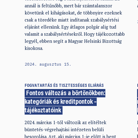
annál is feltűnőbb, mert bár számtalanszor
követünk el kihágásokat, de többnyire ezeknek
csak a töredéke miatt indítanak szabálysértési
eljárást ellenünk. Egy átlagos polgár alig tud
valamit a szabálysértésekről. Hogy tájékozottabb
legyél, ebben segít a Magyar Helsinki Bizottság
kisokosa.
2024. augusztus 15.
FOGVATARTÁS ÉS TISZTESSÉGES ELJÁRÁS
Fontos változás a börtönökben:
kategóriák és kreditpontok –
tájékoztatóink
2024. március 1-től változik az elítéltek
büntetés-végrehajtási intézeten belüli
besorolása. Azt, aki március 1-je előtt is bent