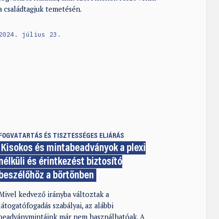
a családtagjuk temetésén.
2024. július 23.
FOGVATARTÁS ÉS TISZTESSÉGES ELJÁRÁS
Kisokos és mintabeadványok a plexi
nélküli és érintkezést biztosító
beszélőhöz a börtönben
Mivel kedvező irányba változtak a
látogatófogadás szabályai, az alábbi
beadványmintáink már nem használhatóak. A