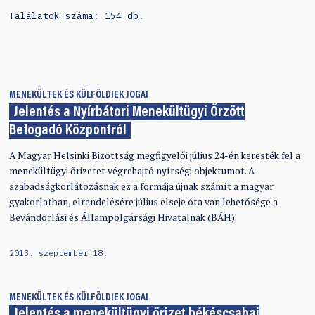
Találatok száma: 154 db.
MENEKÜLTEK ÉS KÜLFÖLDIEK JOGAI
Jelentés a Nyírbátori Menekültügyi Őrzött
Befogadó Központról
A Magyar Helsinki Bizottság megfigyelői július 24-én keresték fel a
menekültügyi őrizetet végrehajtó nyírségi objektumot. A
szabadságkorlátozásnak ez a formája újnak számít a magyar
gyakorlatban, elrendelésére július elseje óta van lehetősége a
Bevándorlási és Állampolgársági Hivatalnak (BÁH).
2013. szeptember 18.
MENEKÜLTEK ÉS KÜLFÖLDIEK JOGAI
Jelentés a menekültügyi őrizet békéscsabai