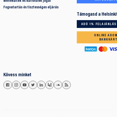
Menekültek és külföldiek jogai
Fogvatartás és tisztességes eljárás
Támogasd a Helsinki
ADÓ 1% FELAJÁNLÁS
ONLINE ADO
BANKKÁR
Kövess minket