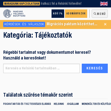
keresőnket!
Iratkozz fel a Helsinki hírlevélre!
MARADJUNK KAPCSOLATBAN
ADÓ 1%
ADOMÁNYOZOK
MENÜ
×
KÉRDÉSEK ÉS VÁLASZOK
Migrációs paktum közérthetően
Kategória:
Tájékoztatók
Régebbi tartalmat vagy dokumentumot keresel?
Használd a keresőnket!
Találatok szűrése témakör szerint
FOGVATARTÁS ÉS TISZTESSÉGES ELJÁRÁS
HELSINKI
JOGÁLLAM
MENEKÜLTEK ÉS KÜLFÖLDI