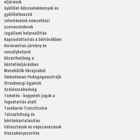
eljárások
Gyűlölet-bűncselekmények és
gyűlöletbeszéd
Jelentéseink nemzetközi
szervezeteknek
Jogállami helyreállítás
Kapcsolattartás a börtönökben
Koronavírus-járvány és
veszélyhelyzet
Közérthetőség a
büntetőeljárásban
Menekülők Ukrajnából
Ombudsman
Pedagógussztrájk
Strasbourgi ügyeink
Szólásszabadság
Temetés - kegyeleti jogok a
fogvatartás alatt
Torubarov
Tranzitzóna
Túlzsúfoltság és
börtönkártalanítás
Választások és népszavazások
Visszakényszerítés