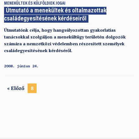
MENEKÜLTEK ÉS KÜLFÖLDIEK JOGAI
Útmutató a menekültek és oltalmazottak
családegyesítésének kérdéseiről
Útmutatónk célja, hogy hangsúlyozottan gyakorlatias
tanácsokkal szolgáljon a menekültügy területén dolgozók
számára a nemzetközi védelemben részesített személyek
családegyesítésének kérdéséről.
2008. június 24.
« Előző
8