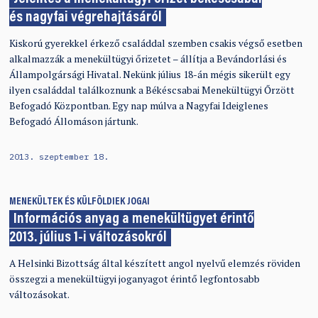
és nagyfai végrehajtásáról
Kiskorú gyerekkel érkező családdal szemben csakis végső esetben
alkalmazzák a menekültügyi őrizetet – állítja a Bevándorlási és
Állampolgársági Hivatal. Nekünk július 18-án mégis sikerült egy
ilyen családdal találkoznunk a Békéscsabai Menekültügyi Őrzött
Befogadó Központban. Egy nap múlva a Nagyfai Ideiglenes
Befogadó Állomáson jártunk.
2013. szeptember 18.
MENEKÜLTEK ÉS KÜLFÖLDIEK JOGAI
Információs anyag a menekültügyet érintő
2013. július 1-i változásokról
A Helsinki Bizottság által készített angol nyelvű elemzés röviden
összegzi a menekültügyi joganyagot érintő legfontosabb
változásokat.