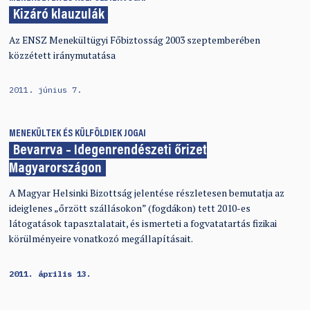
Kizáró klauzulák
Az ENSZ Menekültügyi Főbiztosság 2003 szeptemberében
közzétett iránymutatása
2011. június 7.
MENEKÜLTEK ÉS KÜLFÖLDIEK JOGAI
Bevarrva – Idegenrendészeti őrizet
Magyarországon
A Magyar Helsinki Bizottság jelentése részletesen bemutatja az
ideiglenes „őrzött szállásokon” (fogdákon) tett 2010-es
látogatások tapasztalatait, és ismerteti a fogvatatartás fizikai
körülményeire vonatkozó megállapításait.
2011. április 13.