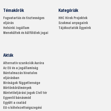
Témakörök
Kategóriák
Fogvatartás és tisztességes
HHC
Hírek
Projektek
eljárás
Szakmai anyagaink
Helsinki
Jogállam
Tájékoztatók
Ügyeink
Menekültek és külföldiek jogai
Akták
Alternatív szankciók
Auróra
Az EU és a jogállamiság
Bántalmazás hivatalos
eljárásban
Bíróságok függetlensége
Börtönkörülmények
Büntetőeljárási jogok
Civil tér
Egyenlő bánásmód
Együtt a család
EU-s kötelezettségszegési