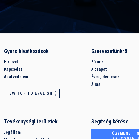
Gyors hivatkozások
Szervezetünkről
Hírlevél
Rólunk
Kapcsolat
A csapat
Adatvédelem
Éves jelentések
Állás
SWITCH TO ENGLISH
Tevékenységi területek
Segítség kérése
Jogállam
ÜGYMENET IN
KAPCSOLAT