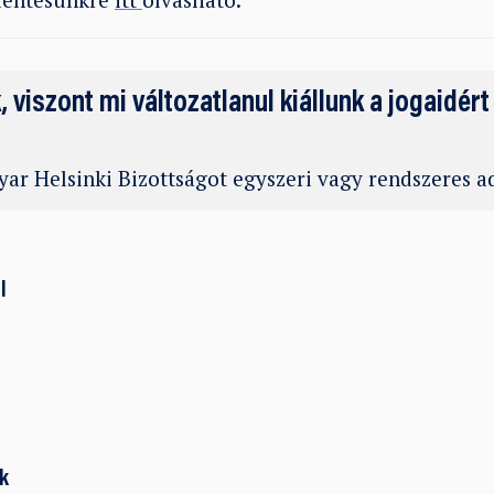
k, viszont mi változatlanul kiállunk a jogaidért
ar Helsinki Bizottságot egyszeri vagy rendszeres 
l
k