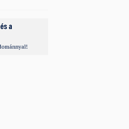
 és a
adománnyal!