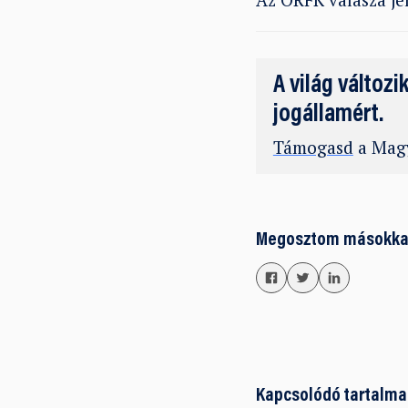
A világ változi
jogállamért.
Támogasd
a Magy
Megosztom másokka
Kapcsolódó tartalma