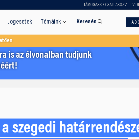
TÁMOGASS / CSATLAKOZZ
VID
Jogesetek
Témáink
Keresés
AD
etően
a is az élvonalban tudjunk
éért!
 a szegedi határrendész