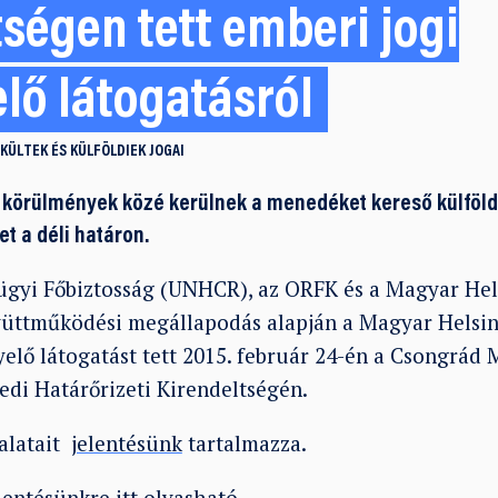
tségen tett emberi jogi
lő látogatásról
KÜLTEK ÉS KÜLFÖLDIEK JOGAI
 körülmények közé kerülnek a menedéket kereső külföld
t a déli határon.
yi Főbiztosság (UNHCR), az ORFK és a Magyar Hels
yüttműködési megállapodás alapján a Magyar Helsin
yelő látogatást tett 2015. február 24-én a Csongrád
edi Határőrizeti Kirendeltségén.
talatait
jelentésünk
tartalmazza.
elentésünkre
itt
olvasható.