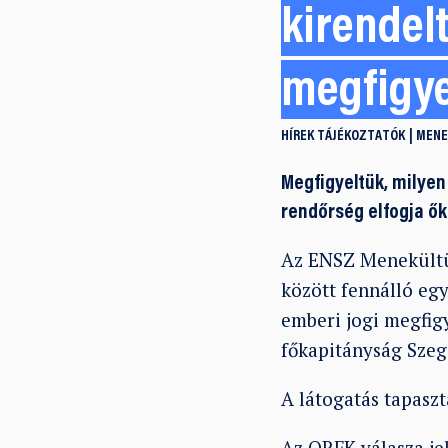
kirendel
megfigye
HÍREK
TÁJÉKOZTATÓK
MENE
Megfigyeltük, milyen
rendőrség elfogja őke
Az ENSZ Menekültüg
között fennálló eg
emberi jogi megfig
főkapitányság Szeg
A látogatás tapasz
Az ORFK válasza j