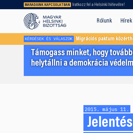
Iratkozz fel a Helsinki hírlevélre!
MARADJUNK KAPCSOLATBAN
Régebbi tartalmat vagy
dokumentumot keresel? Használd a
Rólunk
Hírek
keresőnket!
KÉRDÉSEK ÉS VÁLASZOK
Migrációs paktum közérth
Támogass minket, hogy továbbr
helytállni a demokrácia védelm
2015. május 11.
Jelentés