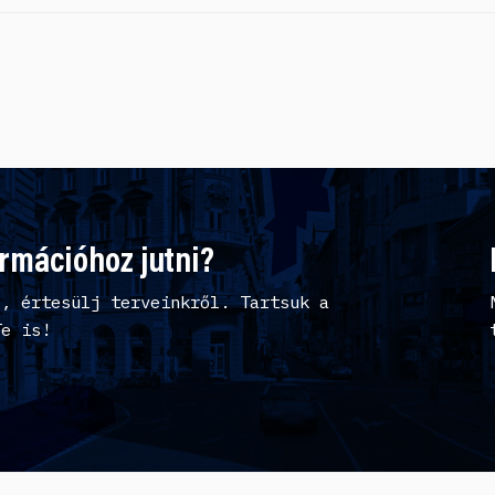
ormációhoz jutni?
l, értesülj terveinkről. Tartsuk a
Te is!