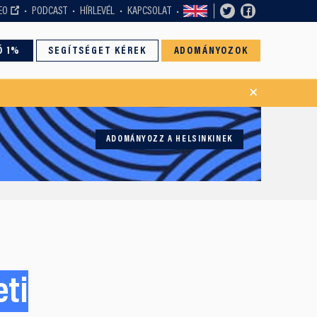
EO
PODCAST
HÍRLEVÉL
KAPCSOLAT
Ó 1%
SEGÍTSÉGET KÉREK
ADOMÁNYOZOK
×
ADOMÁNYOZZ A HELSINKINEK
eti