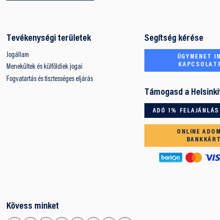
Tevékenységi területek
Segítség kérése
Jogállam
ÜGYMENET IN
KAPCSOLAT
Menekültek és külföldiek jogai
Fogvatartás és tisztességes eljárás
Támogasd a Helsinki
ADÓ 1% FELAJÁNLÁS
ONLINE ADO
BANKKÁR
Kövess minket