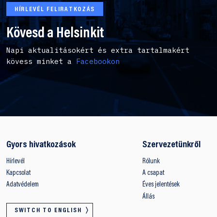
HÍRLEVÉL FELIRATKOZÁS
Kövesd a Helsinkit
Napi aktualitásokért és extra tartalmakért
kövess minket a
Facebookon
Gyors hivatkozások
Szervezetünkről
Hírlevél
Rólunk
Kapcsolat
A csapat
Adatvédelem
Éves jelentések
Állás
SWITCH TO ENGLISH