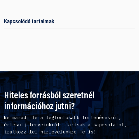
Kapcsolódó tartalmak
Hiteles forrásból szeretnél
információhoz jutni?
Ne maradj le a legfontosabb történésekről,
értesülj terveinkről. Tartsuk a kapcsolatot,
iratkozz fel hírlevelünkre Te is!