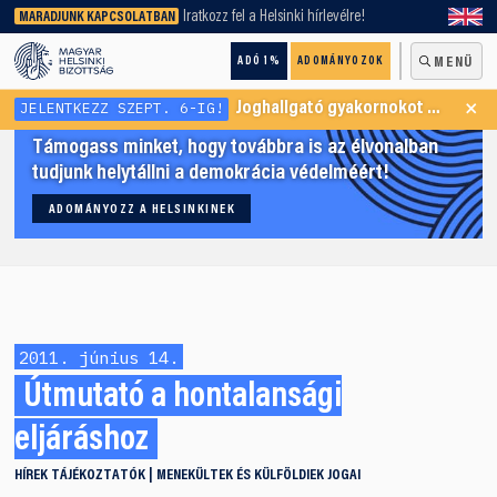
keresőnket!
Iratkozz fel a Helsinki hírlevélre!
MARADJUNK KAPCSOLATBAN
ADÓ 1%
ADOMÁNYOZOK
MENÜ
×
JELENTKEZZ SZEPT. 6-IG!
Joghallgató gyakornokot keresünk Menekültügyi Programunkba
Támogass minket, hogy továbbra is az élvonalban
tudjunk helytállni a demokrácia védelméért!
ADOMÁNYOZZ A HELSINKINEK
2011. június 14.
Útmutató a hontalansági
eljáráshoz
HÍREK
TÁJÉKOZTATÓK
MENEKÜLTEK ÉS KÜLFÖLDIEK JOGAI