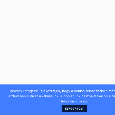
Kedves Látogató! Tájékoztatjuk, hogy a honlap felhasználói élmé
érdekében sütiket alkalmazunk. A honlapunk használatával ön a t
tudomásul veszi.
ELFOGADOM