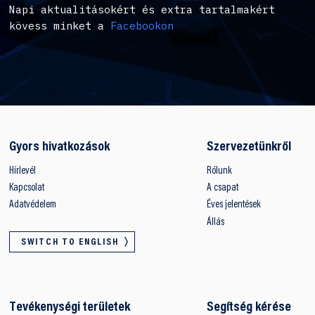
Napi aktualitásokért és extra tartalmakért
kövess minket a
Facebookon
Gyors hivatkozások
Szervezetünkről
Hírlevél
Rólunk
Kapcsolat
A csapat
Adatvédelem
Éves jelentések
Állás
SWITCH TO ENGLISH
Tevékenységi területek
Segítség kérése