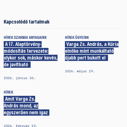
Kapcsolódó tartalmak
HÍREK
SZAKMAI ANYAGAINK
HÍREK
ÜGYEINK
A 17. Alaptörvény-
Varga Zs. András, a Kúria
módosítás tervezete:
elnöke mint munkáltató
olykor sok, máskor kevés,
újabb pert bukott el
de javítható
2026. május 29.
2026. június 26.
HÍREK
Amit Varga Zs.
András mond, az
egyszerűen nem igaz
2026. február 19.