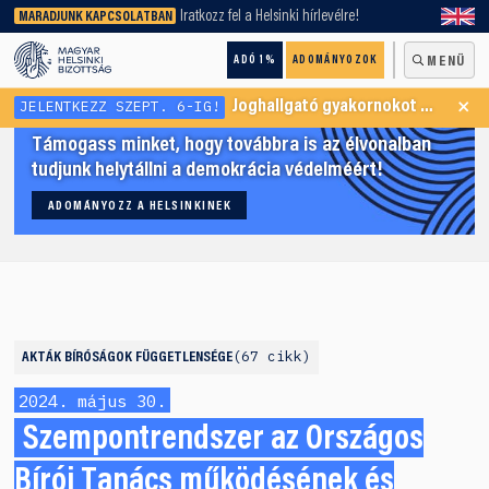
keresőnket!
Iratkozz fel a Helsinki hírlevélre!
MARADJUNK KAPCSOLATBAN
ADÓ 1%
ADOMÁNYOZOK
MENÜ
×
JELENTKEZZ SZEPT. 6-IG!
Joghallgató gyakornokot keresünk Menekültügyi Programunkba
Támogass minket, hogy továbbra is az élvonalban
tudjunk helytállni a demokrácia védelméért!
ADOMÁNYOZZ A HELSINKINEK
67 cikk
AKTÁK
BÍRÓSÁGOK FÜGGETLENSÉGE
2024. május 30.
Szempontrendszer az Országos
Bírói Tanács működésének és