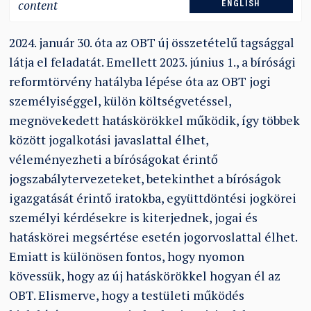
content
ENGLISH
2024. január 30. óta az OBT új összetételű tagsággal
látja el feladatát. Emellett 2023. június 1., a bírósági
reformtörvény hatályba lépése óta az OBT jogi
személyiséggel, külön költségvetéssel,
megnövekedett hatáskörökkel működik, így többek
között jogalkotási javaslattal élhet,
véleményezheti a bíróságokat érintő
jogszabálytervezeteket, betekinthet a bíróságok
igazgatását érintő iratokba, együttdöntési jogkörei
személyi kérdésekre is kiterjednek, jogai és
hatáskörei megsértése esetén jogorvoslattal élhet.
Emiatt is különösen fontos, hogy nyomon
kövessük, hogy az új hatáskörökkel hogyan él az
OBT. Elismerve, hogy a testületi működés