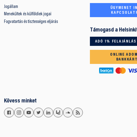
Jogállam
ÜGYMENET IN
KAPCSOLAT
Menekültek és külföldiek jogai
Fogvatartás és tisztességes eljárás
Támogasd a Helsinki
ADÓ 1% FELAJÁNLÁS
ONLINE ADO
BANKKÁR
Kövess minket