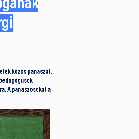
ogának
rgi
etek közös panaszát.
a pedagógusok
ra. A panaszosokat a