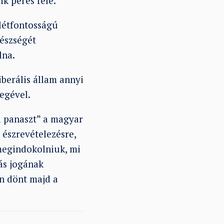
k peres félé.
 létfontosságú
gészségét
lna.
iberális állam annyi
yegével.
a panaszt” a magyar
észrevételezésre,
 megindokolniuk, mi
ás jogának
án dönt majd a