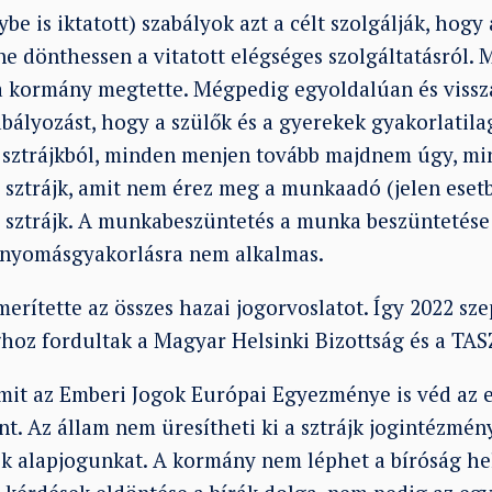
ybe is iktatott) szabályok azt a célt szolgálják, hog
ne dönthessen a vitatott elégséges szolgáltatásról.
, a kormány megtette. Mégpedig egyoldalúan és vissz
abályozást, hogy a szülők és a gyerekek gyakorlatil
 sztrájkból, minden menjen tovább majdnem úgy, min
a sztrájk, amit nem érez meg a munkaadó (jelen eset
 sztrájk. A munkabeszüntetés a munka beszüntetése
s nyomásgyakorlásra nem alkalmas.
merítette az összes hazai jogorvoslatot. Így 2022 s
ghoz fordultak a Magyar Helsinki Bizottság és a TAS
amit az Emberi Jogok Európai Egyezménye is véd az e
t. Az állam nem üresítheti ki a sztrájk jogintézmén
k alapjogunkat. A kormány nem léphet a bíróság he