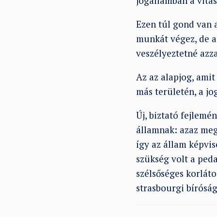
jogállamban a vitás
Ezen túl gond van a
munkát végez, de a
veszélyeztetné azza
Az az alapjog, amit
más területén, a jog
Új, biztató fejlem
államnak: azaz meg
így az állam képvi
szükség volt a ped
szélsőséges korlát
strasbourgi bírósá