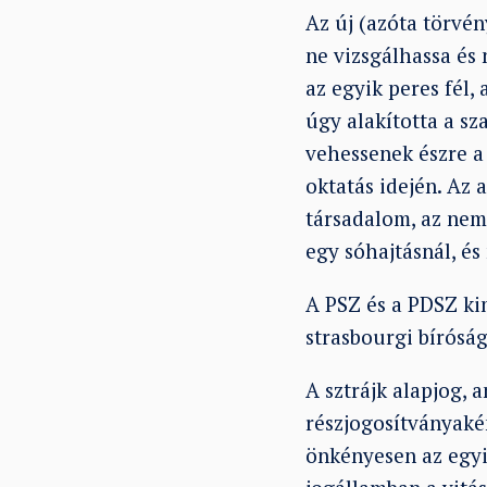
Az új (azóta törvén
ne vizsgálhassa és 
az egyik peres fél
úgy alakította a sz
vehessenek észre a
oktatás idején. Az 
társadalom, az nem
egy sóhajtásnál, é
A PSZ és a PDSZ ki
strasbourgi bírósá
A sztrájk alapjog, 
részjogosítványakén
önkényesen az egyi