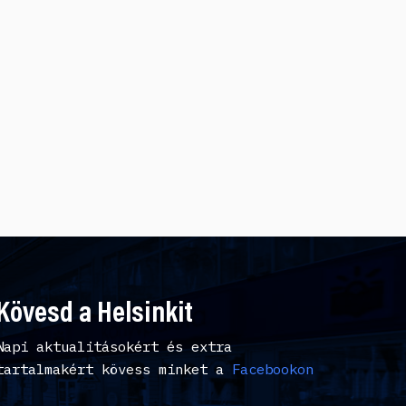
Kövesd a Helsinkit
Napi aktualitásokért és extra
tartalmakért kövess minket a
Facebookon