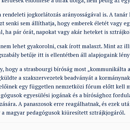
 kérdések eldöntése a bírák dolga, nem pedig az egyi
 rendeleti jogkorlátozás arányosságával is. A tanár
zt senki sem állíthatja, hogy emberek életét vagy e
l, ha pár órát, napokat vagy akár heteket is sztrájko
 nem lehet gyakorolni, csak írott malaszt. Mint az ill
szabály betűje itt is ellentétben áll alapjogaink lén
ény, hogy a strasbourgi bíróság most „kommunikálta 
küldte a szakszervezetek beadványát a kormánynak 
selőinek egy független nemzetközi fórum előtt kell
agógusok egyesülési jogának és a bírósághoz fordul
ozására. A panaszosok erre reagálhatnak, és ezek ut
g a magyar pedagógusok kiüresített sztrájkjogáról.