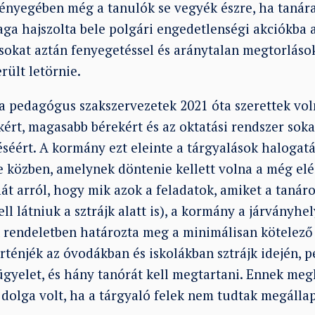
lényegében még a tanulók se vegyék észre, ha tanára
ga hajszolta bele polgári engedetlenségi akciókba
ásokat aztán fenyegetéssel és aránytalan megtorláso
rült letörnie.
a pedagógus szakszervezetek 2021 óta szerettek voln
rt, magasabb bérekért és az oktatási rendszer sok
séért. A kormány ezt eleinte a tárgyalások halogatá
e közben, amelynek döntenie kellett volna a még el
hát arról, hogy mik azok a feladatok, amiket a tanár
l látniuk a sztrájk alatt is), a kormány a járványhe
n rendeletben határozta meg a minimálisan kötelező 
örténjék az óvodákban és iskolákban sztrájk idején, 
ügyelet, és hány tanórát kell megtartani. Ennek me
 dolga volt, ha a tárgyaló felek nem tudtak megálla