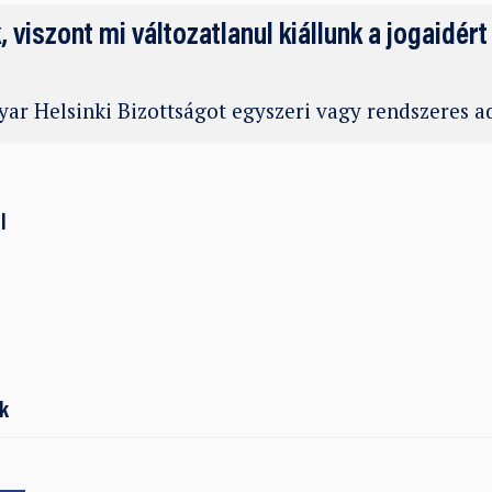
k, viszont mi változatlanul kiállunk a jogaidért
ar Helsinki Bizottságot egyszeri vagy rendszeres 
l
k