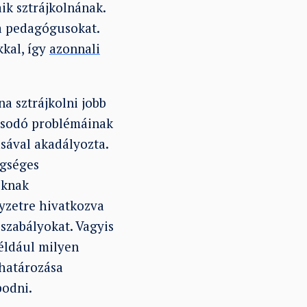
ik sztrájkolnának.
 a pedagógusokat.
kkal, így
azonnali
a sztrájkolni jobb
asodó problémáinak
sával akadályozta.
égséges
oknak
lyzetre hivatkozva
szabályokat. Vagyis
például milyen
ghatározása
podni.