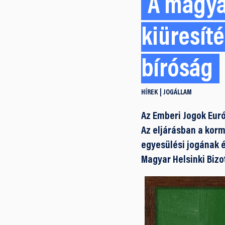
A magya
kiüresíté
bíróság
HÍREK
JOGÁLLAM
Az Emberi Jogok Eur
Az eljárásban a kor
egyesülési jogának 
Magyar Helsinki Bizo