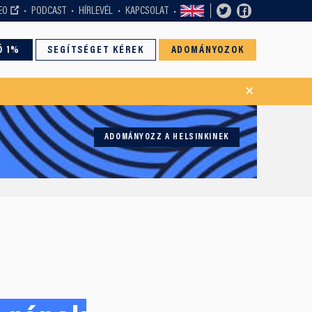
EO
PODCAST
HÍRLEVÉL
KAPCSOLAT
Ó 1%
SEGÍTSÉGET KÉREK
ADOMÁNYOZOK
×
ADOMÁNYOZZ A HELSINKINEK