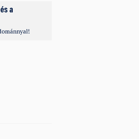
 és a
adománnyal!