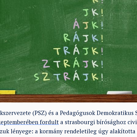
kszervezete (PSZ) és a Pedagógusok Demokratikus 
zeptemberében fordult
a strasbourgi bírósághoz civ
zuk lényege: a kormány rendeletileg úgy alakította 