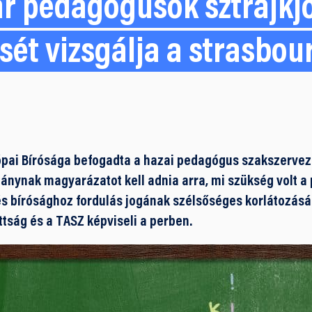
r pedagógusok sztrájkj
sét vizsgálja a strasbou
ópai Bírósága befogadta a hazai pedagógus szakszervez
mánynak magyarázatot kell adnia arra, mi szükség volt 
és bírósághoz fordulás jogának szélsőséges korlátozásá
ttság és a TASZ képviseli a perben.