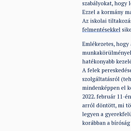
szabályokat, hogy 
Ezzel a kormány ma
Az iskolai tiltakoz
felmentésekkel
sike
Emlékezetes, hogy 
munkakörülményeké
hatékonyabb kezelé
A felek pereskedés
szolgáltatásról (te
mindenképpen el kel
2022. február 11-é
arról döntött, mi t
legyen a gyerekfel
korábban a bíróság