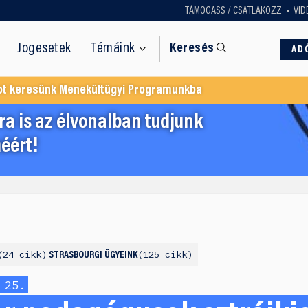
TÁMOGASS / CSATLAKOZZ
VID
Jogesetek
Témáink
Keresés
AD
ot keresünk Menekültügyi Programunkba
a is az élvonalban tudjunk
éért!
24 cikk
125 cikk
STRASBOURGI ÜGYEINK
 25.