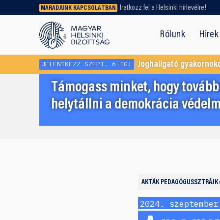
Iratkozz fel a Helsinki hírlevélre!
MARADJUNK KAPCSOLATBAN
Régebbi tartalmat vagy
dokumentumot keresel? Használd a
Rólunk
Hírek
keresőnket!
JELENTKEZZ SZEPT. 6-IG!
Joghallgató gyakornok
Támogass minket, hogy továbbr
helytállni a demokrácia védelm
AKTÁK
PEDAGÓGUSSZTRÁJK
2024. szeptember