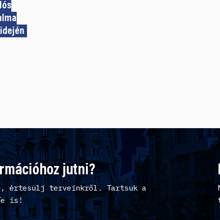
lós
lalma
idején
ormációhoz jutni?
l, értesülj terveinkről. Tartsuk a
Te is!