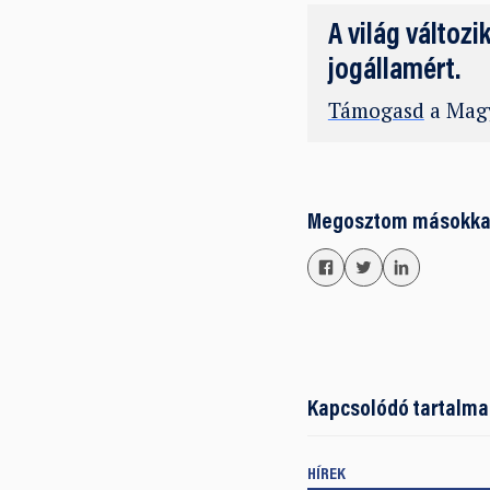
A világ változi
jogállamért.
Támogasd
a Magy
Megosztom másokka
Kapcsolódó tartalma
HÍREK