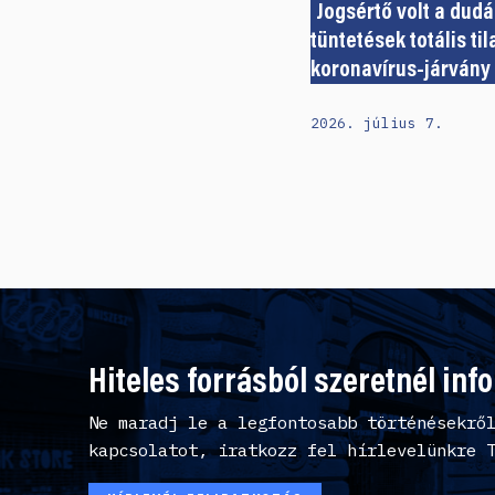
Jogsértő volt a dudá
tüntetések totális ti
koronavírus-járvány 
2026. július 7.
Hiteles forrásból szeretnél inf
Ne maradj le a legfontosabb történésekrő
kapcsolatot, iratkozz fel hírlevelünkre 