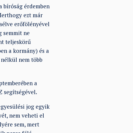
y a bíróság érdemben
 Merthogy ezt már
aélve erőfölényével
ag semmit ne
t teljeskörű
ben a kormány) és a
 nélkül nem több
zeptemberében a
Z segítségével.
gyesülési jog egyik
yét, nem veheti el
lyére sem, mert