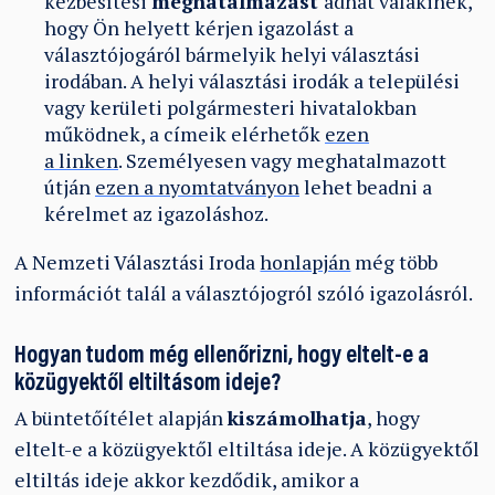
kézbesítési
meghatalmazást
adhat valakinek,
hogy Ön helyett kérjen igazolást a
választójogáról bármelyik helyi választási
irodában. A helyi választási irodák a települési
vagy kerületi polgármesteri hivatalokban
működnek, a címeik elérhetők
ezen
a linken
. Személyesen vagy meghatalmazott
útján
ezen a nyomtatványon
lehet beadni a
kérelmet az igazoláshoz.
A Nemzeti Választási Iroda
honlapján
még több
információt talál a választójogról szóló igazolásról.
Hogyan tudom még ellenőrizni, hogy eltelt-e a
közügyektől eltiltásom ideje?
A büntetőítélet alapján
kiszámolhatja
, hogy
eltelt-e a közügyektől eltiltása ideje. A közügyektől
eltiltás ideje akkor kezdődik, amikor a