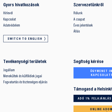
Gyors hivatkozások
Szervezetünkről
Hírlevél
Rólunk
Kapcsolat
A csapat
Adatvédelem
Éves jelentések
Állás
SWITCH TO ENGLISH
Tevékenységi területek
Segítség kérése
Jogállam
ÜGYMENET IN
KAPCSOLAT
Menekültek és külföldiek jogai
Fogvatartás és tisztességes eljárás
Támogasd a Helsinki
ADÓ 1% FELAJÁNLÁS
ONLINE ADO