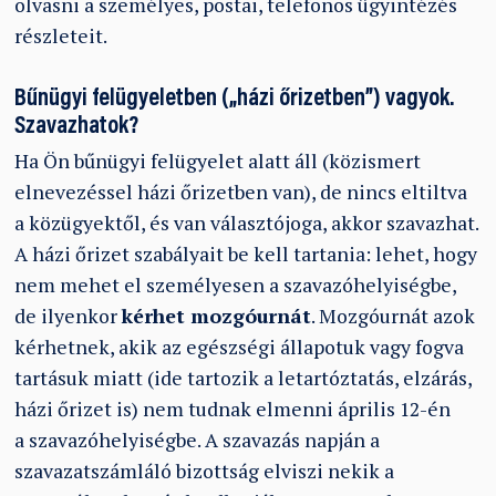
olvasni a személyes, postai, telefonos ügyintézés
részleteit.
Bűnügyi felügyeletben („házi őrizetben”) vagyok.
Szavazhatok?
Ha Ön bűnügyi felügyelet alatt áll (közismert
elnevezéssel házi őrizetben van), de nincs eltiltva
a közügyektől, és van választójoga, akkor szavazhat.
A házi őrizet szabályait be kell tartania: lehet, hogy
nem mehet el személyesen a szavazóhelyiségbe,
de ilyenkor
kérhet mozgóurnát
. Mozgóurnát azok
kérhetnek, akik az egészségi állapotuk vagy fogva
tartásuk miatt (ide tartozik a letartóztatás, elzárás,
házi őrizet is) nem tudnak elmenni április 12-én
a szavazóhelyiségbe. A szavazás napján a
szavazatszámláló bizottság elviszi nekik a