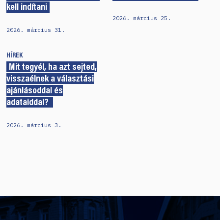
kell indítani
2026. március 25.
2026. március 31.
HÍREK
Mit tegyél, ha azt sejted,
visszaélnek a választási
ajánlásoddal és
adataiddal?
2026. március 3.