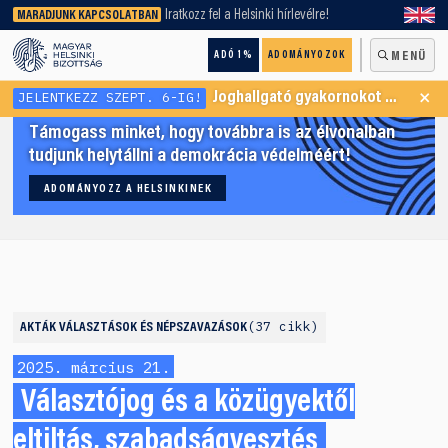
keresőnket!
Iratkozz fel a Helsinki hírlevélre!
MARADJUNK KAPCSOLATBAN
ADÓ 1%
ADOMÁNYOZOK
MENÜ
×
JELENTKEZZ SZEPT. 6-IG!
Joghallgató gyakornokot keresünk Menekültügyi Programunkba
Támogass minket, hogy továbbra is az élvonalban
tudjunk helytállni a demokrácia védelméért!
ADOMÁNYOZZ A HELSINKINEK
37 cikk
AKTÁK
VÁLASZTÁSOK ÉS NÉPSZAVAZÁSOK
2025. március 21.
Választójog és a közügyektől
eltiltás, szabadságvesztés