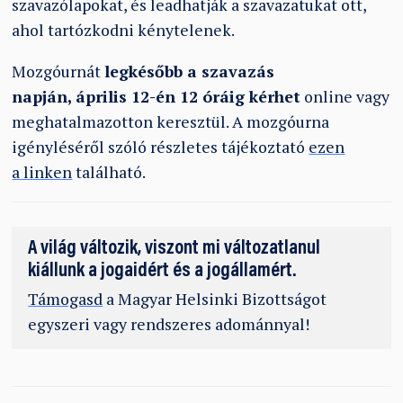
szavazólapokat, és leadhatják a szavazatukat ott,
ahol tartózkodni kénytelenek.
Mozgóurnát
legkésőbb a szavazás
napján, április 12-én 12 óráig kérhet
online vagy
meghatalmazotton keresztül. A mozgóurna
igényléséről szóló részletes tájékoztató
ezen
a linken
található.
A világ változik, viszont mi változatlanul
kiállunk a jogaidért és a jogállamért.
Támogasd
a Magyar Helsinki Bizottságot
egyszeri vagy rendszeres adománnyal!