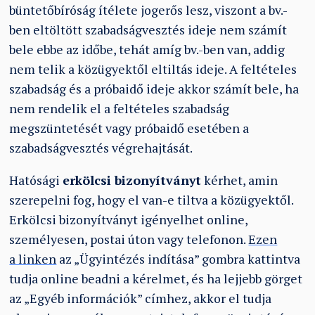
büntetőbíróság ítélete jogerős lesz, viszont a bv.-
ben eltöltött szabadságvesztés ideje nem számít
bele ebbe az időbe, tehát amíg bv.-ben van, addig
nem telik a közügyektől eltiltás ideje. A feltételes
szabadság és a próbaidő ideje akkor számít bele, ha
nem rendelik el a feltételes szabadság
megszüntetését vagy próbaidő esetében a
szabadságvesztés végrehajtását.
Hatósági
erkölcsi bizonyítványt
kérhet, amin
szerepelni fog, hogy el van-e tiltva a közügyektől.
Erkölcsi bizonyítványt igényelhet online,
személyesen, postai úton vagy telefonon.
Ezen
a linken
az „Ügyintézés indítása” gombra kattintva
tudja online beadni a kérelmet, és ha lejjebb görget
az „Egyéb információk” címhez, akkor el tudja