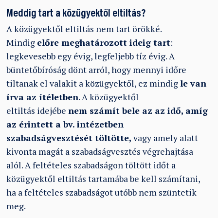
Meddig tart a közügyektől eltiltás?
A közügyektől eltiltás nem tart örökké.
Mindig
előre meghatározott ideig tart
:
legkevesebb egy évig, legfeljebb tíz évig. A
büntetőbíróság dönt arról, hogy mennyi időre
tiltanak el valakit a közügyektől, ez mindig
le van
írva az ítéletben
. A közügyektől
eltiltás idejébe
nem számít bele az az idő, amíg
az érintett a bv. intézetben
szabadságvesztését töltötte,
vagy amely alatt
kivonta magát a szabadságvesztés végrehajtása
alól. A feltételes szabadságon töltött időt a
közügyektől eltiltás tartamába be kell számítani,
ha a feltételes szabadságot utóbb nem szüntetik
meg.