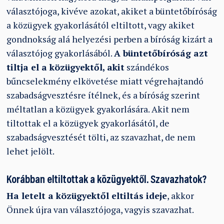
választójoga, kivéve azokat, akiket a büntetőbíróság
a közügyek gyakorlásától eltiltott, vagy akiket
gondnokság alá helyezési perben a bíróság kizárt a
választójog gyakorlásából.
A büntetőbíróság azt
tiltja el a közügyektől, akit
szándékos
bűncselekmény elkövetése miatt végrehajtandó
szabadságvesztésre ítélnek, és a bíróság szerint
méltatlan a közügyek gyakorlására. Akit nem
tiltottak el a közügyek gyakorlásától, de
szabadságvesztését tölti, az szavazhat, de nem
lehet jelölt.
Korábban eltiltottak a közügyektől. Szavazhatok?
Ha letelt a közügyektől eltiltás ideje
, akkor
Önnek újra van választójoga, vagyis szavazhat.