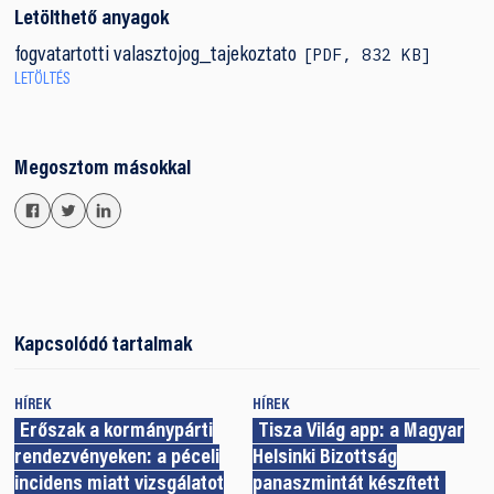
Letölthető anyagok
PDF
,
832 KB
fogvatartotti valasztojog_tajekoztato
LETÖLTÉS
Megosztom másokkal
Kapcsolódó tartalmak
HÍREK
HÍREK
Erőszak a kormánypárti
Tisza Világ app: a Magyar
rendezvényeken: a péceli
Helsinki Bizottság
incidens miatt vizsgálatot
panaszmintát készített