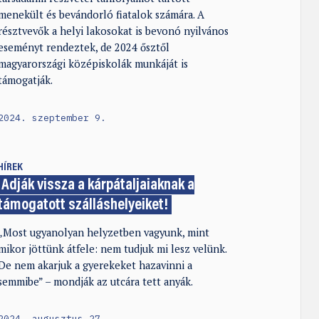
menekült és bevándorló fiatalok számára. A
résztvevők a helyi lakosokat is bevonó nyilvános
eseményt rendeztek, de 2024 ősztől
magyarországi középiskolák munkáját is
támogatják.
2024. szeptember 9.
HÍREK
Adják vissza a kárpátaljaiaknak a
támogatott szálláshelyeiket!
„Most ugyanolyan helyzetben vagyunk, mint
mikor jöttünk átfele: nem tudjuk mi lesz velünk.
De nem akarjuk a gyerekeket hazavinni a
semmibe” – mondják az utcára tett anyák.
2024. augusztus 27.