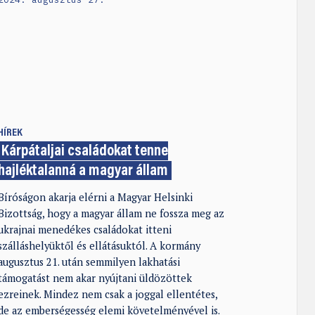
HÍREK
Kárpátaljai családokat tenne
hajléktalanná a magyar állam
Bíróságon akarja elérni a Magyar Helsinki
Bizottság, hogy a magyar állam ne fossza meg az
ukrajnai menedékes családokat itteni
szálláshelyüktől és ellátásuktól. A kormány
augusztus 21. után semmilyen lakhatási
támogatást nem akar nyújtani üldözöttek
ezreinek. Mindez nem csak a joggal ellentétes,
de az emberségesség elemi követelményével is.