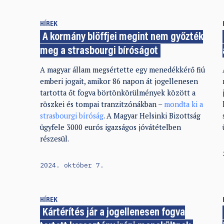
HÍREK
A kormány blöffjei megint nem győzték
meg a strasbourgi bíróságot
A magyar állam megsértette egy menedékkérő fiú
emberi jogait, amikor 86 napon át jogellenesen
tartotta őt fogva börtönkörülmények között a
röszkei és tompai tranzitzónákban –
mondta ki a
strasbourgi bíróság
. A Magyar Helsinki Bizottság
ügyfele 3000 eurós igazságos jóvátételben
részesül.
2024. október 7.
HÍREK
Kártérítés jár a jogellenesen fogva