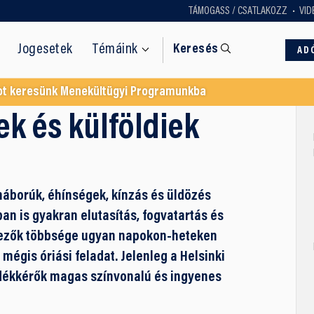
TÁMOGASS / CSATLAKOZZ
VID
Jogesetek
Témáink
Keresés
AD
ot keresünk Menekültügyi Programunkba
k és külföldiek
háborúk, éhínségek, kínzás és üldözés
an is gyakran elutasítás, fogvatartás és
lmezők többsége ugyan napokon-heteken
mégis óriási feladat. Jelenleg a Helsinki
dékkérők magas színvonalú és ingyenes