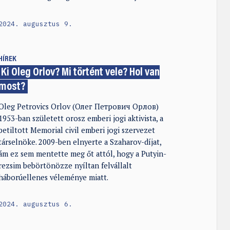
2024. augusztus 9.
HÍREK
Ki Oleg Orlov? Mi történt vele? Hol van
most?
Oleg Petrovics Orlov (Олег Петрович Орлов)
1953-ban született orosz emberi jogi aktivista, a
betiltott Memorial civil emberi jogi szervezet
társelnöke. 2009-ben elnyerte a Szaharov-díjat,
ám ez sem mentette meg őt attól, hogy a Putyin-
rezsim bebörtönözze nyíltan felvállalt
háborúellenes véleménye miatt.
2024. augusztus 6.