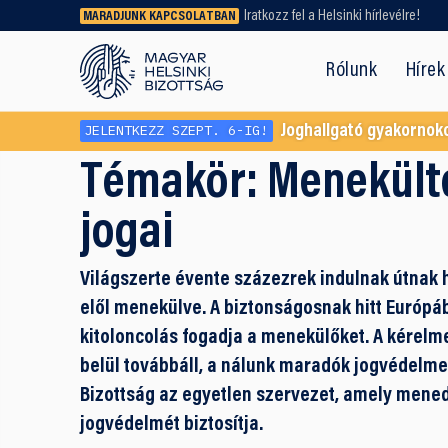
Iratkozz fel a Helsinki hírlevélre!
MARADJUNK KAPCSOLATBAN
Régebbi tartalmat vagy
dokumentumot keresel? Használd a
Rólunk
Hírek
keresőnket!
JELENTKEZZ SZEPT. 6-IG!
Joghallgató gyakornok
Témakör:
Menekülte
jogai
Világszerte évente százezrek indulnak útnak 
elől menekülve. A biztonságosnak hitt Európáb
kitoloncolás fogadja a menekülőket. A kére
belül továbbáll, a nálunk maradók jogvédelme 
Bizottság az egyetlen szervezet, amely mene
jogvédelmét biztosítja.