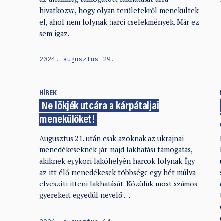
hivatkozva, hogy olyan területekről menekültek
el, ahol nem folynak harci cselekmények. Már ez
sem igaz.
2024. augusztus 29.
HÍREK
Ne lökjék utcára a kárpátaljai
menekülőket!
Augusztus 21. után csak azoknak az ukrajnai
menedékeseknek jár majd lakhatási támogatás,
akiknek egykori lakóhelyén harcok folynak. Így
az itt élő menedékesek többsége egy hét múlva
elveszíti itteni lakhatását. Közülük most számos
gyerekeit egyedül nevelő …
2024. augusztus 14.