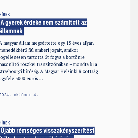
HÍREK
A gyerek érdeke nem számított az
államnak
A magyar állam megsértette egy 15 éves afgán
menedékkérő fiú emberi jogait, amikor
jogellenesen tartotta őt fogva a börtönre
hasonlító röszkei tranzitzónában – mondta ki a
strasbourgi bíróság. A Magyar Helsinki Bizottság
ügyfele 3000 eurós …
2024. október 4.
HÍREK
Újabb rémséges visszakényszerítést