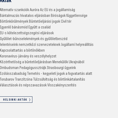
Akták
Alternatív szankciók
Auróra
Az EU és a jogállamiság
Bántalmazás hivatalos eljárásban
Bíróságok függetlensége
Börtönkörülmények
Büntetőeljárási jogok
Civil tér
Egyenlő bánásmód
Együtt a család
EU-s kötelezettségszegési eljárások
Gyűlölet-bűncselekmények és gyűlöletbeszéd
Jelentéseink nemzetközi szervezeteknek
Jogállami helyreállítás
Kapcsolattartás a börtönökben
Koronavírus-járvány és veszélyhelyzet
Közérthetőség a büntetőeljárásban
Menekülők Ukrajnából
Ombudsman
Pedagógussztrájk
Strasbourgi ügyeink
Szólásszabadság
Temetés - kegyeleti jogok a fogvatartás alatt
Torubarov
Tranzitzóna
Túlzsúfoltság és börtönkártalanítás
Választások és népszavazások
Visszakényszerítés
HELSINKI AKTÁK