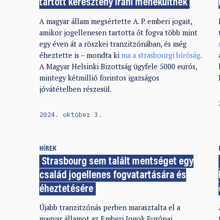
tartott keresztény iráni menekültnek
A magyar állam megsértette A. P. emberi jogait,
amikor jogellenesen tartotta őt fogva több mint
egy éven át a röszkei tranzitzónában, és még
éheztette is – mondta ki
ma a strasbourgi bíróság
.
A Magyar Helsinki Bizottság ügyfele 5000 eurós,
mintegy kétmillió forintos igazságos
jóvátételben részesül.
2024. október 3.
HÍREK
Strasbourg sem talált mentséget egy
család jogellenes fogvatartására és
éheztetésére
Újabb tranzitzónás perben marasztalta el a
magyar államot az Emberi Jogok Európai