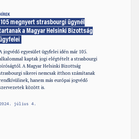
HÍREK
105 megnyert strasbourgi ügynél
tartanak a Magyar Helsinki Bizottság
ügyfelei
A jogvédő egyesület ügyfelei idén már 105.
alkalommal kaptak jogi elégtételt a strasbourgi
bíróságtól. A Magyar Helsinki Bizottság
strasbourgi sikerei nemcsak itthon számítanak
rendkívülinek, hanem más európai jogvédő
szervezetek között is.
2024. július 4.