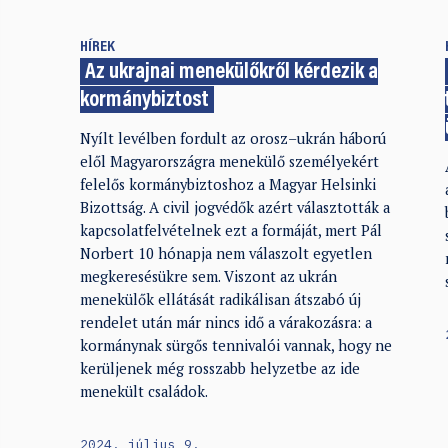
HÍREK
Az ukrajnai menekülőkről kérdezik a
kormánybiztost
Nyílt levélben fordult az orosz–ukrán háború
elől Magyarországra menekülő személyekért
felelős kormánybiztoshoz a Magyar Helsinki
Bizottság. A civil jogvédők azért választották a
kapcsolatfelvételnek ezt a formáját, mert Pál
Norbert 10 hónapja nem válaszolt egyetlen
megkeresésükre sem. Viszont az ukrán
menekülők ellátását radikálisan átszabó új
rendelet után már nincs idő a várakozásra: a
kormánynak sürgős tennivalói vannak, hogy ne
kerüljenek még rosszabb helyzetbe az ide
menekült családok.
2024. július 9.