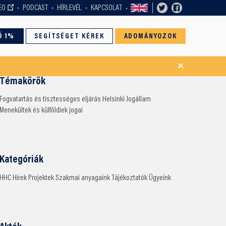
EO
PODCAST
HÍRLEVÉL
KAPCSOLAT
Ó 1%
SEGÍTSÉGET KÉREK
ADOMÁNYOZOK
×
Témakörök
Fogvatartás és tisztességes eljárás
Helsinki
Jogállam
Menekültek és külföldiek jogai
Kategóriák
HHC
Hírek
Projektek
Szakmai anyagaink
Tájékoztatók
Ügyeink