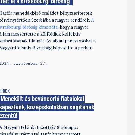
ítélt el a strasbourgi bíróság
Hatfős menedékkérő családot kényszerítettek
törvénysértően Szerbiába a magyar rendőrök.
A
strasbourgi bíróság kimondta
, hogy a magyar
állam megsértette a külföldiek kollektív
kiutasításának tilalmát. Az afgán panaszosokat a
Magyar Helsinki Bizottság képviselte a perben.
2024. szeptember 27.
HÍREK
Menekült és bevándorló fiatalokat
képeztünk, középiskolákban segítenek
ezentúl
A Magyar Helsinki Bizottság 8 hónapos
társadalmi részvétel tanfolyamot tartott