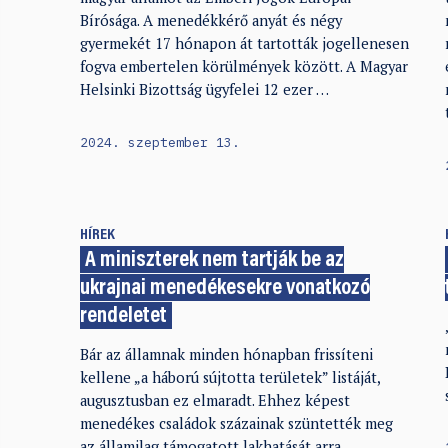
Bírósága. A menedékkérő anyát és négy
gyermekét 17 hónapon át tartották jogellenesen
fogva embertelen körülmények között. A Magyar
Helsinki Bizottság ügyfelei 12 ezer …
2024. szeptember 13.
HÍREK
A miniszterek nem tartják be az
ukrajnai menedékesekre vonatkozó
rendeletet
Bár az államnak minden hónapban frissíteni
kellene „a háború sújtotta területek” listáját,
augusztusban ez elmaradt. Ehhez képest
menedékes családok százainak szüntették meg
az államilag támogatott lakhatását arra