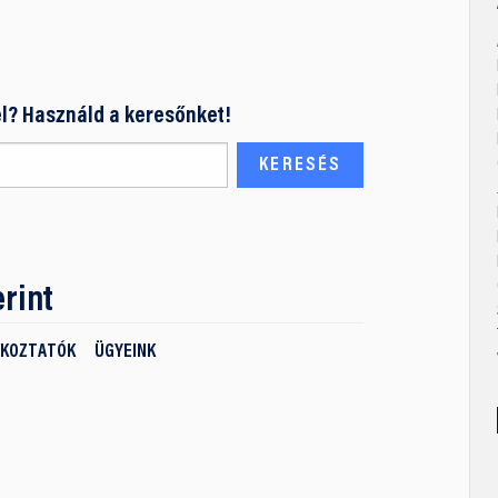
l? Használd a keresőnket!
rint
ÉKOZTATÓK
ÜGYEINK