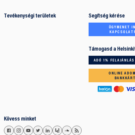
Tevékenységi területek
Segítség kérése
ÜGYMENET IN
KAPCSOLAT
Támogasd a Helsinki
ADÓ 1% FELAJÁNLÁS
ONLINE ADO
BANKKÁR
Kövess minket