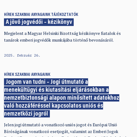
HÍREK
SZAKMAI ANYAGAINK
TÁJÉKOZTATÓK
A jövő jogvédői – kézikönyv
Megjelent a Magyar Helsinki Bizottság kézikönyve fiatalok és
tanárok emberi jogvédők munkájába történő bevonásáról.
2025. február 26.
HÍREK
SZAKMAI ANYAGAINK
Jogom van tudni – Jogi útmutató a
menekültügyi és kiutasítási eljárásokban a
nemzetbiztonsági alapon minősített adatokhoz
való hozzáféréssel kapcsolatos uniós és
nemzetközi jogról
Jelen jogi útmutató a vonatkozó uniós jogot és Európai Unió
Bíróságának vonatkozó esetjogát, valamint az Emberi Jogok