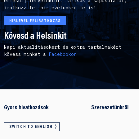
értesülj terveinkről. Tartsuk a kapcsolatot,
iratkozz fel hírlevelünkre Te is!
HÍRLEVÉL FELIRATKOZÁS
Kövesd a Helsinkit
Napi aktualitásokért és extra tartalmakért
kövess minket a
Facebookon
Gyors hivatkozások
Szervezetünkről
SWITCH TO ENGLISH