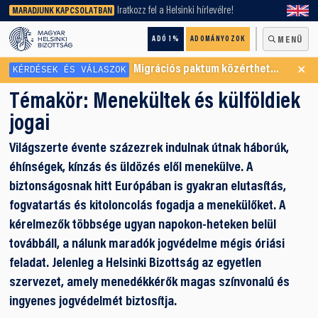
keresőnket!
Iratkozz fel a Helsinki hírlevélre!
MARADJUNK KAPCSOLATBAN
ADÓ 1%
ADOMÁNYOZOK
MENÜ
×
KÉRDÉSEK ÉS VÁLASZOK
Migrációs paktum közérthetően
Témakör:
Menekültek és külföldiek
jogai
Világszerte évente százezrek indulnak útnak háborúk,
éhínségek, kínzás és üldözés elől menekülve. A
biztonságosnak hitt Európában is gyakran elutasítás,
fogvatartás és kitoloncolás fogadja a menekülőket. A
kérelmezők többsége ugyan napokon-heteken belül
továbbáll, a nálunk maradók jogvédelme mégis óriási
feladat. Jelenleg a Helsinki Bizottság az egyetlen
szervezet, amely menedékkérők magas színvonalú és
ingyenes jogvédelmét biztosítja.