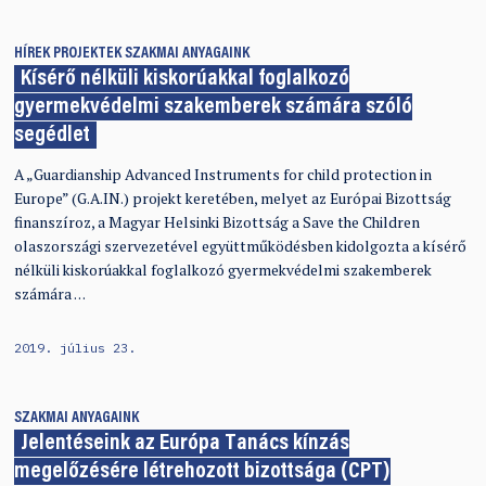
HÍREK
PROJEKTEK
SZAKMAI ANYAGAINK
Kísérő nélküli kiskorúakkal foglalkozó
gyermekvédelmi szakemberek számára szóló
segédlet
A „Guardianship Advanced Instruments for child protection in
Europe” (G.A.IN.) projekt keretében, melyet az Európai Bizottság
finanszíroz, a Magyar Helsinki Bizottság a Save the Children
olaszországi szervezetével együttműködésben kidolgozta a kísérő
nélküli kiskorúakkal foglalkozó gyermekvédelmi szakemberek
számára …
2019. július 23.
SZAKMAI ANYAGAINK
Jelentéseink az Európa Tanács kínzás
megelőzésére létrehozott bizottsága (CPT)