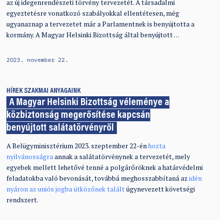
az új idegenrendészeti törvény tervezetét. A társadalmi
egyeztetésre vonatkozó szabályokkal ellentétesen, még
ugyanaznap a tervezetet már a Parlamentnek is benyújtotta a
kormány. A Magyar Helsinki Bizottság által benyújtott …
2023. november 22.
HÍREK
SZAKMAI ANYAGAINK
A Magyar Helsinki Bizottság véleménye a
közbiztonság megerősítése kapcsán
benyújtott salátatörvényről
A Belügyminisztérium 2023. szeptember 22-én
hozta
nyilvánosságra
annak a salátatörvénynek a tervezetét, mely
egyebek mellett lehetővé tenné a polgárőröknek a határvédelmi
feladatokba való bevonását, továbbá meghosszabbítaná az
idén
nyáron az uniós jogba ütközőnek talált
úgynevezett követségi
rendszert.