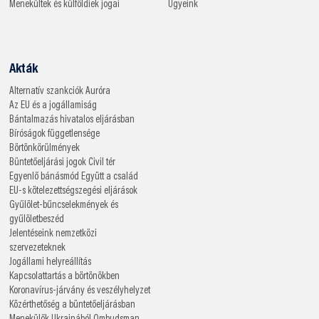
Menekültek és külföldiek jogai
Ügyeink
Akták
Alternatív szankciók
Auróra
Az EU és a jogállamiság
Bántalmazás hivatalos eljárásban
Bíróságok függetlensége
Börtönkörülmények
Büntetőeljárási jogok
Civil tér
Egyenlő bánásmód
Együtt a család
EU-s kötelezettségszegési eljárások
Gyűlölet-bűncselekmények és
gyűlöletbeszéd
Jelentéseink nemzetközi
szervezeteknek
Jogállami helyreállítás
Kapcsolattartás a börtönökben
Koronavírus-járvány és veszélyhelyzet
Közérthetőség a büntetőeljárásban