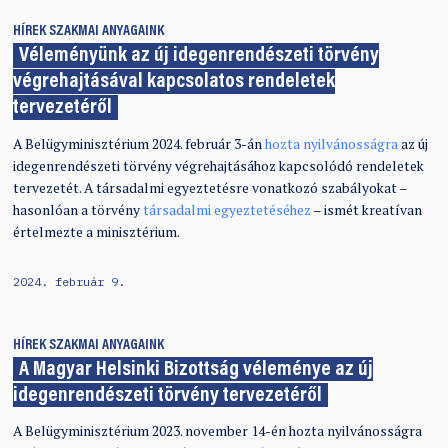
HÍREK
SZAKMAI ANYAGAINK
Véleményünk az új idegenrendészeti törvény
végrehajtásával kapcsolatos rendeletek
tervezetéről
A Belügyminisztérium 2024. február 3-án
hozta nyilvánosságra
az új
idegenrendészeti törvény végrehajtásához kapcsolódó rendeletek
tervezetét. A társadalmi egyeztetésre vonatkozó szabályokat –
hasonlóan a törvény
társadalmi egyeztetéséhez
– ismét kreatívan
értelmezte a minisztérium.
2024. február 9.
HÍREK
SZAKMAI ANYAGAINK
A Magyar Helsinki Bizottság véleménye az új
idegenrendészeti törvény tervezetéről
A Belügyminisztérium 2023. november 14-én hozta nyilvánosságra