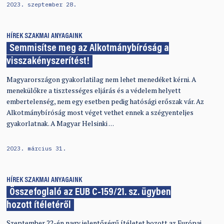
2023. szeptember 28.
HÍREK
SZAKMAI ANYAGAINK
Semmisítse meg az Alkotmánybíróság a
visszakényszerítést!
Magyarországon gyakorlatilag nem lehet menedéket kérni. A
menekülőkre a tisztességes eljárás és a védelem helyett
embertelenség, nem egy esetben pedig hatósági erőszak vár. Az
Alkotmánybíróság most véget vethet ennek a szégyenteljes
gyakorlatnak. A Magyar Helsinki …
2023. március 31.
HÍREK
SZAKMAI ANYAGAINK
Összefoglaló az EUB C‑159/21. sz. ügyben
hozott ítéletéről
Szeptember 22-én nagy jelentőségű ítéletet hozott az Európai