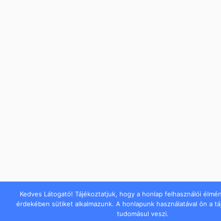
Kedves Látogató! Tájékoztatjuk, hogy a honlap felhasználói élmé
érdekében sütiket alkalmazunk. A honlapunk használatával ön a t
tudomásul veszi.