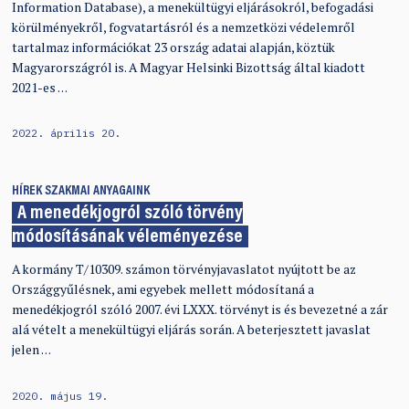
Information Database), a menekültügyi eljárásokról, befogadási
körülményekről, fogvatartásról és a nemzetközi védelemről
tartalmaz információkat 23 ország adatai alapján, köztük
Magyarországról is. A Magyar Helsinki Bizottság által kiadott
2021-es …
2022. április 20.
HÍREK
SZAKMAI ANYAGAINK
A menedékjogról szóló törvény
módosításának véleményezése
A kormány T/10309. számon törvényjavaslatot nyújtott be az
Országgyűlésnek, ami egyebek mellett módosítaná a
menedékjogról szóló 2007. évi LXXX. törvényt is és bevezetné a zár
alá vételt a menekültügyi eljárás során. A beterjesztett javaslat
jelen …
2020. május 19.