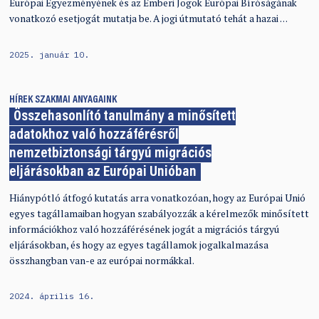
Európai Egyezményének és az Emberi Jogok Európai Bíróságának
vonatkozó esetjogát mutatja be. A jogi útmutató tehát a hazai …
2025. január 10.
HÍREK
SZAKMAI ANYAGAINK
Összehasonlító tanulmány a minősített
adatokhoz való hozzáférésről
nemzetbiztonsági tárgyú migrációs
eljárásokban az Európai Unióban
Hiánypótló átfogó kutatás arra vonatkozóan, hogy az Európai Unió
egyes tagállamaiban hogyan szabályozzák a kérelmezők minősített
információkhoz való hozzáférésének jogát a migrációs tárgyú
eljárásokban, és hogy az egyes tagállamok jogalkalmazása
összhangban van-e az európai normákkal.
2024. április 16.