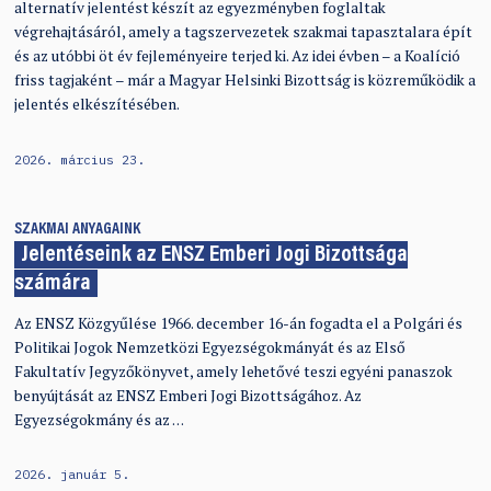
alternatív jelentést készít az egyezményben foglaltak
végrehajtásáról, amely a tagszervezetek szakmai tapasztalara épít
és az utóbbi öt év fejleményeire terjed ki. Az idei évben – a Koalíció
friss tagjaként – már a Magyar Helsinki Bizottság is közreműködik a
jelentés elkészítésében.
2026. március 23.
SZAKMAI ANYAGAINK
Jelentéseink az ENSZ Emberi Jogi Bizottsága
számára
Az ENSZ Közgyűlése 1966. december 16-án fogadta el a Polgári és
Politikai Jogok Nemzetközi Egyezségokmányát és az Első
Fakultatív Jegyzőkönyvet, amely lehetővé teszi egyéni panaszok
benyújtását az ENSZ Emberi Jogi Bizottságához. Az
Egyezségokmány és az …
2026. január 5.