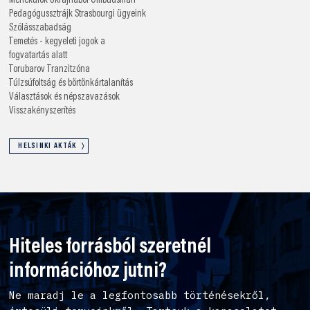
Menekülők Ukrajnából
Ombudsman
Pedagógussztrájk
Strasbourgi ügyeink
Szólásszabadság
Temetés - kegyeleti jogok a
fogvatartás alatt
Torubarov
Tranzitzóna
Túlzsúfoltság és börtönkártalanítás
Választások és népszavazások
Visszakényszerítés
HELSINKI AKTÁK
Hiteles forrásból szeretnél
információhoz jutni?
Ne maradj le a legfontosabb történésekről,