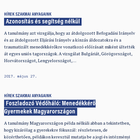
HÍREK
SZAKMAI ANYAGAINK
Azonosítás és segítség nélkül
A tanulmány azt vizsgálja, hogy az átdolgozott Befogadási Irányelv
és az átdolgozott Eljárási Irányelv a kínzás áldozatokra és a
traumatizált menedékkérőkre vonatkozó előírásait miként ültették
át egyes uniós tagországok. A vizsgálat Bulgáriát, Görögországot,
Horvátországot, Lengyelországot, …
2017. május 27.
HÍREK
SZAKMAI ANYAGAINK
Foszladozó Védőháló: Menedékkérő
Gyermekek Magyarországon
A tanulmány Magyarországon példa nélküli abban a tekintetben,
hogy kizárólag a gyerekekre fókuszál: részletesen, de
közérthetően, példákon keresztül mutatja be a jogi és intézményi