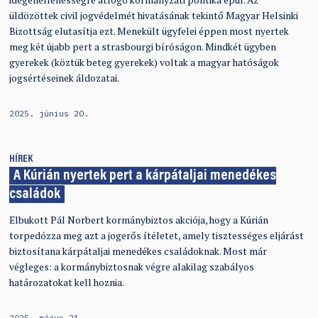
idegenellenességre átfogó kormányzati politika épül. Az
üldözöttek civil jogvédelmét hivatásának tekintő Magyar Helsinki
Bizottság elutasítja ezt. Menekült ügyfelei éppen most nyertek
meg két újabb pert a strasbourgi bíróságon. Mindkét ügyben
gyerekek (köztük beteg gyerekek) voltak a magyar hatóságok
jogsértéseinek áldozatai.
2025. június 20.
HÍREK
A Kúrián nyertek pert a kárpátaljai menedékes
családok
Elbukott Pál Norbert kormánybiztos akciója, hogy a Kúrián
torpedózza meg azt a jogerős ítéletet, amely tisztességes eljárást
biztosítana kárpátaljai menedékes családoknak. Most már
végleges: a kormánybiztosnak végre alakilag szabályos
határozatokat kell hoznia.
2025. május 21.