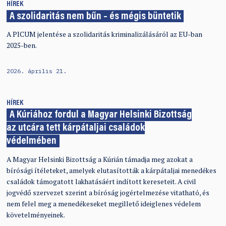
HÍREK
A szolidaritás nem bűn – és mégis büntetik
A PICUM jelentése a szolidaritás kriminalizálásáról az EU-ban
2025-ben.
2026. április 21.
HÍREK
A Kúriához fordul a Magyar Helsinki Bizottság
az utcára tett kárpátaljai családok
védelmében
A Magyar Helsinki Bizottság a Kúrián támadja meg azokat a
bírósági ítéleteket, amelyek elutasították a kárpátaljai menedékes
családok támogatott lakhatásáért indított kereseteit. A civil
jogvédő szervezet szerint a bíróság jogértelmezése vitatható, és
nem felel meg a menedékeseket megillető ideiglenes védelem
követelményeinek.