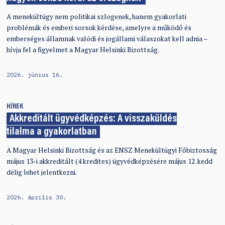
A menekültügy nem politikai szlogenek, hanem gyakorlati
problémák és emberi sorsok kérdése, amelyre a működő és
emberséges államnak valódi és jogállami válaszokat kell adnia –
hívja fel a figyelmet a Magyar Helsinki Bizottság.
2026. június 16.
HÍREK
Akkreditált ügyvédképzés: A visszaküldés
tilalma a gyakorlatban
A Magyar Helsinki Bizottság és az ENSZ Menekültügyi Főbiztosság
május 13-i akkreditált (4 kredites) ügyvédképzésére május 12. kedd
délig lehet jelentkezni.
2026. április 30.