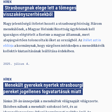
HÍREK
Strasbourgnak elege lett a tömeges
visszakényszerítésekből
Nagy jelentőségű ítéletet hozott a strasbourgi bíróság. Három
menekülőnek, a Magyar Helsinki Bizottság ügyfeleinek kell
igazságos elégtételt a fizetnie a magyar államnak, mert
alapjogsértően toloncolta ki őket az országból. Az
ítélet azt is
előírja
a kormánynak, hogy sürgősen intézkedjen a menedékkérők
kollektív kiutasításának leállítása érdekében.
2025. július 4.
HÍREK
Menekült gyerekek nyertek strasbourgi
pereket jogellenes fogvatartásuk miatt
Június 20-án ünnepeljük a menekültek világnapját világszerte.
Eközben nálunk a menekült szitokszó lett, és az