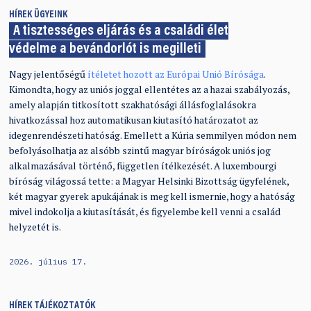
HÍREK
ÜGYEINK
A tisztességes eljárás és a családi élet
védelme a bevándorlót is megilleti
Nagy jelentőségű
ítéletet hozott az Európai Unió Bírósága
.
Kimondta, hogy az uniós joggal ellentétes az a hazai szabályozás,
amely alapján titkosított szakhatósági állásfoglalásokra
hivatkozással hoz automatikusan kiutasító határozatot az
idegenrendészeti hatóság. Emellett a Kúria semmilyen módon nem
befolyásolhatja az alsóbb szintű magyar bíróságok uniós jog
alkalmazásával történő, független ítélkezését. A luxembourgi
bíróság világossá tette: a Magyar Helsinki Bizottság ügyfelének,
két magyar gyerek apukájának is meg kell ismernie, hogy a hatóság
mivel indokolja a kiutasítását, és figyelembe kell venni a család
helyzetét is.
2026. július 17.
HÍREK
TÁJÉKOZTATÓK