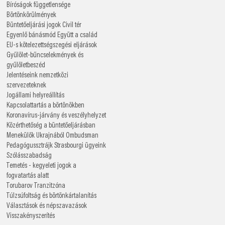
Bíróságok függetlensége
Börtönkörülmények
Büntetőeljárási jogok
Civil tér
Egyenlő bánásmód
Együtt a család
EU-s kötelezettségszegési eljárások
Gyűlölet-bűncselekmények és
gyűlöletbeszéd
Jelentéseink nemzetközi
szervezeteknek
Jogállami helyreállítás
Kapcsolattartás a börtönökben
Koronavírus-járvány és veszélyhelyzet
Közérthetőség a büntetőeljárásban
Menekülők Ukrajnából
Ombudsman
Pedagógussztrájk
Strasbourgi ügyeink
Szólásszabadság
Temetés - kegyeleti jogok a
fogvatartás alatt
Torubarov
Tranzitzóna
Túlzsúfoltság és börtönkártalanítás
Választások és népszavazások
Visszakényszerítés