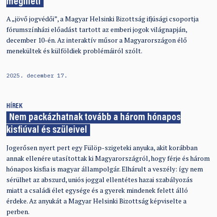
megilleti
A „jövő jogvédői”, a Magyar Helsinki Bizottság ifjúsági csoportja
fórumszínházi előadást tartott az emberi jogok világnapján,
december 10-én. Az interaktív műsor a Magyarországon élő
menekültek és külföldiek problémáiról szólt.
2025. december 17.
HÍREK
Nem packázhatnak tovább a három hónapos
kisfiúval és szüleivel
Jogerősen nyert pert egy Fülöp-szigeteki anyuka, akit korábban
annak ellenére utasítottak ki Magyarországról, hogy férje és három
hónapos kisfia is magyar állampolgár. Elhárult a veszély: így nem
sérülhet az abszurd, uniós joggal ellentétes hazai szabályozás
miatt a családi élet egysége és a gyerek mindenek felett álló
érdeke. Az anyukát a Magyar Helsinki Bizottság képviselte a
perben.