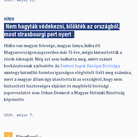
HÍREK
Nem hagyták védekezni, kilökték az országból,
most strasbourgi pert nyert
Hiába van magyar felesége, magyar lánya, hiába élt
Magyarországon jogszerűen már 31 éve, mégis kiutasították a
török édesapát. Még azt sem tudhatta meg, miért számít
kockázatosnak a jelenléte. Az
Emberi Jogok Európai Bírósága
mintegy hatmillió forintos igazságos elégtételt ítélt meg számára,
mert a magyar állam úgy utasította ki az országból, hogy nem
biztosított tisztességes eljárást és megfelelő bírósági
jogorvoslatot sem. Orhan Demircit a Magyar Helsinki Bizottság
képviselte.
2025. május 7.
1
Következő »