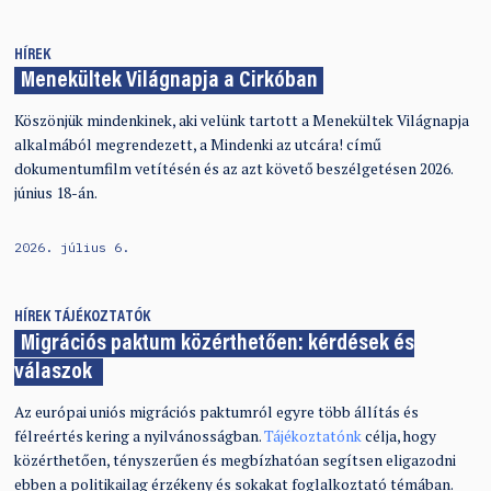
HÍREK
Menekültek Világnapja a Cirkóban
Köszönjük mindenkinek, aki velünk tartott a Menekültek Világnapja
alkalmából megrendezett, a Mindenki az utcára! című
dokumentumfilm vetítésén és az azt követő beszélgetésen 2026.
június 18-án.
2026. július 6.
HÍREK
TÁJÉKOZTATÓK
Migrációs paktum közérthetően: kérdések és
válaszok
Az európai uniós migrációs paktumról egyre több állítás és
félreértés kering a nyilvánosságban.
Tájékoztatónk
célja, hogy
közérthetően, tényszerűen és megbízhatóan segítsen eligazodni
ebben a politikailag érzékeny és sokakat foglalkoztató témában.