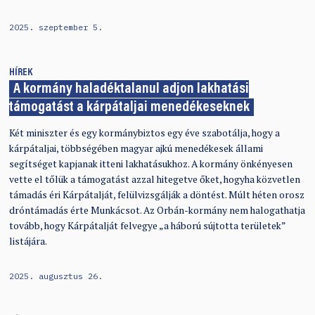
2025. szeptember 5.
HÍREK
A kormány haladéktalanul adjon lakhatási
támogatást a kárpátaljai menedékeseknek
Két miniszter és egy kormánybiztos egy éve szabotálja, hogy a
kárpátaljai, többségében magyar ajkú menedékesek állami
segítséget kapjanak itteni lakhatásukhoz. A kormány önkényesen
vette el tőlük a támogatást azzal hitegetve őket, hogyha közvetlen
támadás éri Kárpátalját, felülvizsgálják a döntést. Múlt héten orosz
dróntámadás érte Munkácsot. Az Orbán-kormány nem halogathatja
tovább, hogy Kárpátalját felvegye „a háború sújtotta területek”
listájára.
2025. augusztus 26.