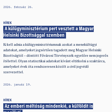
2026. február 26.
HÍREK
A külügyminisztérium pert vesztett a Magyar
Helsinki Bizottsággal szemben
Ki kell adnia a külügyminisztériumnak azokat a menekültügyi
adatokat, amelyeket jogsértően tagadott meg Magyar Helsinki
Bizottságtól – döntött Fővárosi Törvényszék egyelőre nem jogerős
ítélettel. Olyan statisztikai adatokat kívánt eltitkolni a szaktárca,
amelyeket évek óta rendszeresen közölt a civil jogvédő
szervezettel.
2026. január 19.
HÍREK
Az emberi méltóság mindenkié, a külföldit is