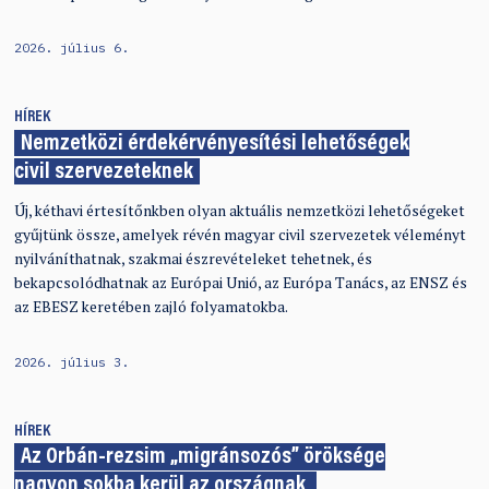
2026. július 6.
HÍREK
Nemzetközi érdekérvényesítési lehetőségek
civil szervezeteknek
Új, kéthavi értesítőnkben olyan aktuális nemzetközi lehetőségeket
gyűjtünk össze, amelyek révén magyar civil szervezetek véleményt
nyilváníthatnak, szakmai észrevételeket tehetnek, és
bekapcsolódhatnak az Európai Unió, az Európa Tanács, az ENSZ és
az EBESZ keretében zajló folyamatokba.
2026. július 3.
HÍREK
Az Orbán-rezsim „migránsozós” öröksége
nagyon sokba kerül az országnak