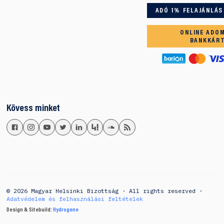
ADÓ 1% FELAJÁNLÁS
ONLINE ADO
BANKKÁR
Kövess minket
© 2026 Magyar Helsinki Bizottság · All rights reserved ·
Adatvédelem és felhasználási feltételek
Design & Sitebuild:
Hydrogene