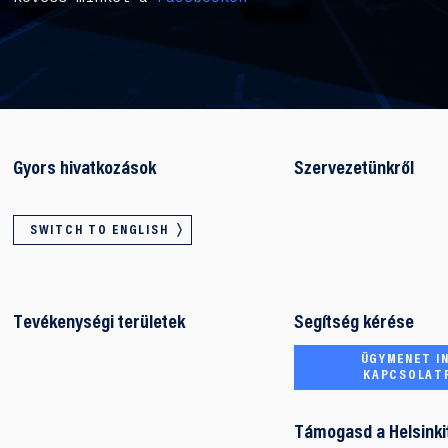
Gyors hivatkozások
Szervezetünkről
SWITCH TO ENGLISH
Tevékenységi területek
Segítség kérése
ÜGYMENET IN
KAPCSOLAT
Támogasd a Helsinki