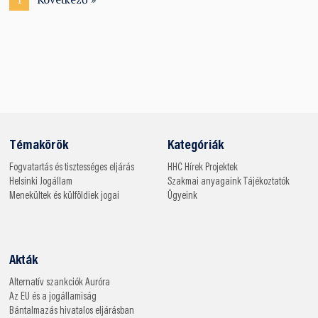
Témakörök
Kategóriák
Fogvatartás és tisztességes eljárás
HHC
Hírek
Projektek
Helsinki
Jogállam
Szakmai anyagaink
Tájékoztatók
Menekültek és külföldiek jogai
Ügyeink
Akták
Alternatív szankciók
Auróra
Az EU és a jogállamiság
Bántalmazás hivatalos eljárásban