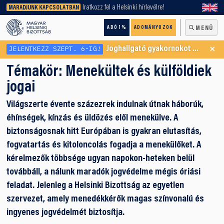
keresőnket!
Iratkozz fel a Helsinki hírlevélre!
MARADJUNK KAPCSOLATBAN
ADÓ 1%
ADOMÁNYOZOK
MENÜ
×
JELENTKEZZ SZEPT. 6-IG!
Joghallgató gyakornokot keresünk Menekültügyi Programunkba
Témakör:
Menekültek és külföldiek
jogai
Világszerte évente százezrek indulnak útnak háborúk,
éhínségek, kínzás és üldözés elől menekülve. A
biztonságosnak hitt Európában is gyakran elutasítás,
fogvatartás és kitoloncolás fogadja a menekülőket. A
kérelmezők többsége ugyan napokon-heteken belül
továbbáll, a nálunk maradók jogvédelme mégis óriási
feladat. Jelenleg a Helsinki Bizottság az egyetlen
szervezet, amely menedékkérők magas színvonalú és
ingyenes jogvédelmét biztosítja.