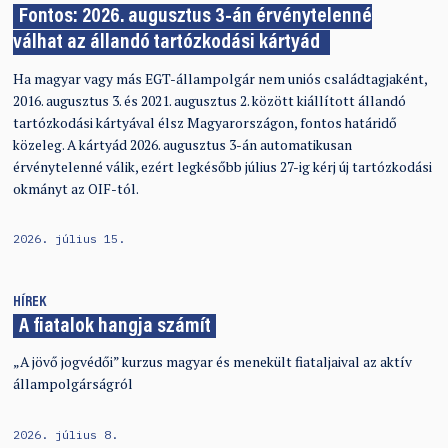
Fontos: 2026. augusztus 3-án érvénytelenné
válhat az állandó tartózkodási kártyád
Ha magyar vagy más EGT-állampolgár nem uniós családtagjaként,
2016. augusztus 3. és 2021. augusztus 2. között kiállított állandó
tartózkodási kártyával élsz Magyarországon, fontos határidő
közeleg. A kártyád 2026. augusztus 3-án automatikusan
érvénytelenné válik, ezért legkésőbb július 27-ig kérj új tartózkodási
okmányt az OIF-tól.
2026. július 15.
HÍREK
A fiatalok hangja számít
„A jövő jogvédői” kurzus magyar és menekült fiataljaival az aktív
állampolgárságról
2026. július 8.