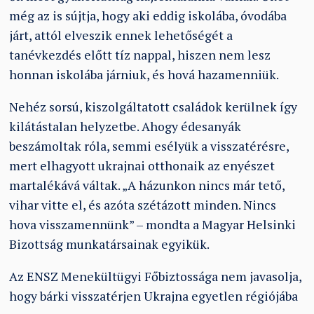
még az is sújtja, hogy aki eddig iskolába, óvodába
járt, attól elveszik ennek lehetőségét a
tanévkezdés előtt tíz nappal, hiszen nem lesz
honnan iskolába járniuk, és hová hazamenniük.
Nehéz sorsú, kiszolgáltatott családok kerülnek így
kilátástalan helyzetbe. Ahogy édesanyák
beszámoltak róla, semmi esélyük a visszatérésre,
mert elhagyott ukrajnai otthonaik az enyészet
martalékává váltak.
„
A házunkon nincs már tető,
vihar vitte el, és azóta szétázott minden. Nincs
hova visszamennünk” – mondta a Magyar Helsinki
Bizottság munkatársainak egyikük.
Az ENSZ Menekültügyi Főbiztossága nem javasolja,
hogy bárki visszatérjen Ukrajna egyetlen régiójába