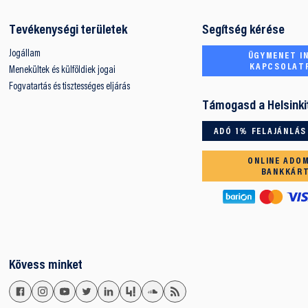
Tevékenységi területek
Segítség kérése
Jogállam
ÜGYMENET IN
KAPCSOLAT
Menekültek és külföldiek jogai
Fogvatartás és tisztességes eljárás
Támogasd a Helsinki
ADÓ 1% FELAJÁNLÁS
ONLINE ADO
BANKKÁR
Kövess minket