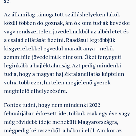
se.
Az államilag támogatott szálláshelyeken lakók
közül többen dolgoznak, ám ők sem tudják kevéske
vagy rendszertelen jövedelmükből az albérletet és
a család ellátását fizetni. Ráadásul legtöbbjük
kisgyerekekkel egyedül maradt anya – nekik
semmiféle jövedelmük nincsen. Őket fenyegeti
leginkább a hajléktalanság. Azt pedig mindenki
tudja, hogy a magyar hajléktalanellátás képtelen
volna több ezer, hirtelen megjelenő gyerek
megfelelő elhelyezésére.
Fontos tudni, hogy nem mindenki 2022
februárjában érkezett ide, többük csak egy éve vagy
még rövidebb ideje menekült Magyarországra,
mégpedig kényszerből, a háború elől. Amikor az