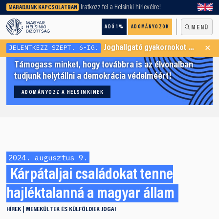
keresőnket!
Iratkozz fel a Helsinki hírlevélre!
MARADJUNK KAPCSOLATBAN
ADÓ 1%
ADOMÁNYOZOK
MENÜ
×
JELENTKEZZ SZEPT. 6-IG!
Joghallgató gyakornokot keresünk Menekültügyi Programunkba
Támogass minket, hogy továbbra is az élvonalban
tudjunk helytállni a demokrácia védelméért!
ADOMÁNYOZZ A HELSINKINEK
2024. augusztus 9.
Kárpátaljai családokat tenne
hajléktalanná a magyar állam
HÍREK
MENEKÜLTEK ÉS KÜLFÖLDIEK JOGAI