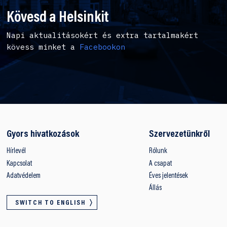
Kövesd a Helsinkit
Napi aktualitásokért és extra tartalmakért
kövess minket a
Facebookon
Gyors hivatkozások
Szervezetünkről
Hírlevél
Rólunk
Kapcsolat
A csapat
Adatvédelem
Éves jelentések
Állás
SWITCH TO ENGLISH