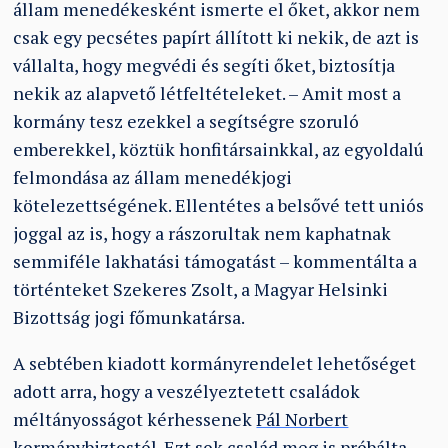
állam menedékesként ismerte el őket, akkor nem
csak egy pecsétes papírt állított ki nekik, de azt is
vállalta, hogy megvédi és segíti őket, biztosítja
nekik az alapvető létfeltételeket. – Amit most a
kormány tesz ezekkel a segítségre szoruló
emberekkel, köztük honfitársainkkal, az egyoldalú
felmondása az állam menedékjogi
kötelezettségének. Ellentétes a belsővé tett uniós
joggal az is, hogy a rászorultak nem kaphatnak
semmiféle lakhatási támogatást – kommentálta a
történteket Szekeres Zsolt, a Magyar Helsinki
Bizottság jogi főmunkatársa.
A sebtében kiadott kormányrendelet lehetőséget
adott arra, hogy a veszélyeztetett családok
méltányosságot kérhessenek
Pál Norbert
kormánybiztostól
. Ezt sok család meg is próbálta,