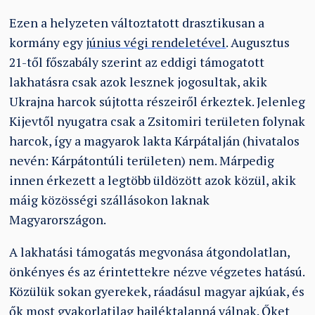
Ezen a helyzeten változtatott drasztikusan a
kormány egy
június végi rendeletével
. Augusztus
21-től főszabály szerint az eddigi támogatott
lakhatásra csak azok lesznek jogosultak, akik
Ukrajna harcok sújtotta részeiről érkeztek. Jelenleg
Kijevtől nyugatra csak a Zsitomiri területen folynak
harcok, így a magyarok lakta Kárpátalján (hivatalos
nevén: Kárpátontúli területen) nem. Márpedig
innen érkezett a legtöbb üldözött azok közül, akik
máig közösségi szállásokon laknak
Magyarországon.
A lakhatási támogatás megvonása átgondolatlan,
önkényes és az érintettekre nézve végzetes hatású.
Közülük sokan gyerekek, ráadásul magyar ajkúak, és
ők most gyakorlatilag hajléktalanná válnak. Őket