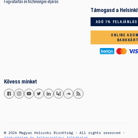
Fogvatartás és tisztességes eljárás
Támogasd a Helsinki
ADÓ 1% FELAJÁNLÁS
ONLINE ADO
BANKKÁR
Kövess minket
© 2026 Magyar Helsinki Bizottság · All rights reserved ·
Adatvédelem és felhasználási feltételek