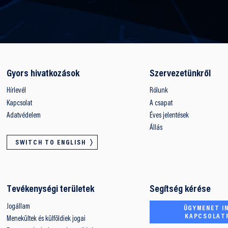
Gyors hivatkozások
Szervezetünkről
Hírlevél
Rólunk
Kapcsolat
A csapat
Adatvédelem
Éves jelentések
Állás
SWITCH TO ENGLISH
Tevékenységi területek
Segítség kérése
Jogállam
ÜGYMENET IN
KAPCSOLAT
Menekültek és külföldiek jogai