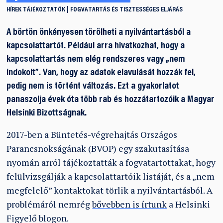
HÍREK
TÁJÉKOZTATÓK
FOGVATARTÁS ÉS TISZTESSÉGES ELJÁRÁS
A börtön önkényesen törölheti a nyilvántartásból a
kapcsolattartót. Például arra hivatkozhat, hogy a
kapcsolattartás nem elég rendszeres vagy „nem
indokolt”. Van, hogy az adatok elavulását hozzák fel,
pedig nem is történt változás. Ezt a gyakorlatot
panaszolja évek óta több rab és hozzátartozóik a Magyar
Helsinki Bizottságnak.
2017-ben a Büntetés-végrehajtás Országos
Parancsnokságának (BVOP) egy szakutasítása
nyomán arról tájékoztatták a fogvatartottakat, hogy
felülvizsgálják a kapcsolattartóik listáját, és a „nem
megfelelő” kontaktokat törlik a nyilvántartásból. A
problémáról nemrég
bővebben is írtunk
a Helsinki
Figyelő blogon.