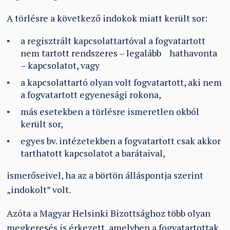
A törlésre a következő indokok miatt került sor:
a regisztrált kapcsolattartóval a fogvatartott
nem tartott rendszeres – legalább hathavonta
– kapcsolatot, vagy
a kapcsolattartó olyan volt fogvatartott, aki nem
a fogvatartott egyenesági rokona,
más esetekben a törlésre ismeretlen okból
került sor,
egyes bv. intézetekben a fogvatartott csak akkor
tarthatott kapcsolatot a barátaival,
ismerőseivel, ha az a börtön álláspontja szerint
„indokolt” volt.
Azóta a Magyar Helsinki Bizottsághoz több olyan
megkeresés is érkezett, amelyben a fogvatartottak