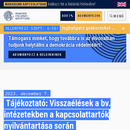
keresőnket!
Iratkozz fel a Helsinki hírlevélre!
MARADJUNK KAPCSOLATBAN
ADÓ 1%
ADOMÁNYOZOK
MENÜ
×
JELENTKEZZ SZEPT. 6-IG!
Joghallgató gyakornokot keresünk Menekültügyi Programunkba
Támogass minket, hogy továbbra is az élvonalban
tudjunk helytállni a demokrácia védelméért!
ADOMÁNYOZZ A HELSINKINEK
2023. december 7.
Tájékoztató: Visszaélések a bv.
intézetekben a kapcsolattartók
nyilvántartása során