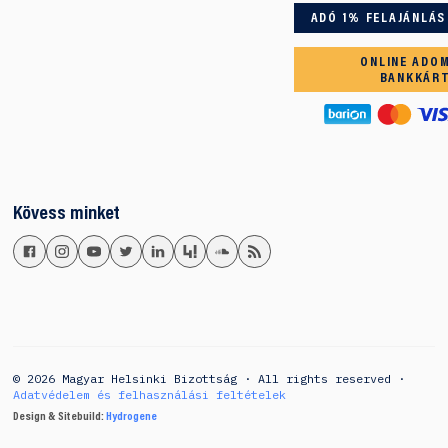
ADÓ 1% FELAJÁNLÁS
ONLINE ADO
BANKKÁR
Kövess minket
© 2026 Magyar Helsinki Bizottság · All rights reserved ·
Adatvédelem és felhasználási feltételek
Design & Sitebuild:
Hydrogene