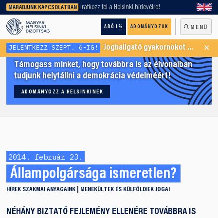
keresőnket!
Iratkozz fel a Helsinki hírlevélre!
MARADJUNK KAPCSOLATBAN
ADÓ 1%
ADOMÁNYOZOK
MENÜ
×
JELENTKEZZ SZEPT. 6-IG!
Joghallgató gyakornokot keresünk Menekültügyi Programunkba
Támogass minket, hogy továbbra is az élvonalban
tudjunk helytállni a demokrácia védelméért!
ADOMÁNYOZZ A HELSINKINEK
2014. február 23.
Állampolgársága ismeretlen?
HÍREK
SZAKMAI ANYAGAINK
MENEKÜLTEK ÉS KÜLFÖLDIEK JOGAI
NÉHÁNY BIZTATÓ FEJLEMÉNY ELLENÉRE TOVÁBBRA IS