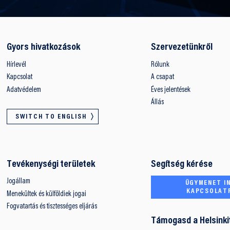
Gyors hivatkozások
Szervezetünkről
Hírlevél
Rólunk
Kapcsolat
A csapat
Adatvédelem
Éves jelentések
Állás
SWITCH TO ENGLISH
Tevékenységi területek
Segítség kérése
Jogállam
ÜGYMENET IN
KAPCSOLAT
Menekültek és külföldiek jogai
Fogvatartás és tisztességes eljárás
Támogasd a Helsinki