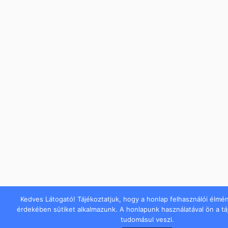
Kedves Látogató! Tájékoztatjuk, hogy a honlap felhasználói élmé
érdekében sütiket alkalmazunk. A honlapunk használatával ön a t
tudomásul veszi.