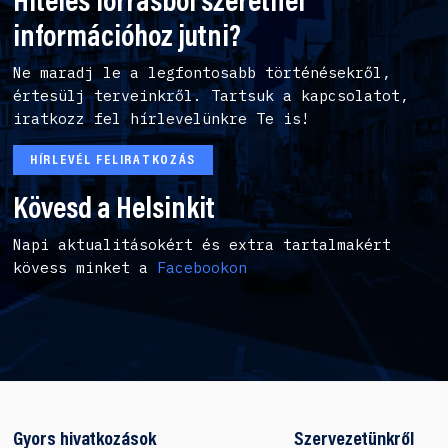
Hiteles forrásból szeretnél
információhoz jutni?
Ne maradj le a legfontosabb történésekről,
értesülj terveinkről. Tartsuk a kapcsolatot,
iratkozz fel hírlevelünkre Te is!
HÍRLEVÉL FELIRATKOZÁS
Kövesd a Helsinkit
Napi aktualitásokért és extra tartalmakért
kövess minket a
Facebookon
Gyors hivatkozások
Szervezetünkről