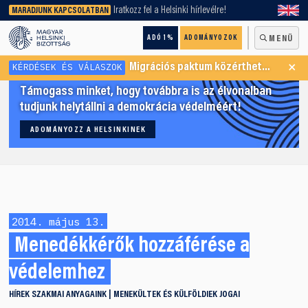
keresőnket!
Iratkozz fel a Helsinki hírlevélre!
MARADJUNK KAPCSOLATBAN
ADÓ 1%
ADOMÁNYOZOK
MENÜ
×
KÉRDÉSEK ÉS VÁLASZOK
Migrációs paktum közérthetően
Támogass minket, hogy továbbra is az élvonalban
tudjunk helytállni a demokrácia védelméért!
ADOMÁNYOZZ A HELSINKINEK
2014. május 13.
Menedékkérők hozzáférése a
védelemhez
HÍREK
SZAKMAI ANYAGAINK
MENEKÜLTEK ÉS KÜLFÖLDIEK JOGAI