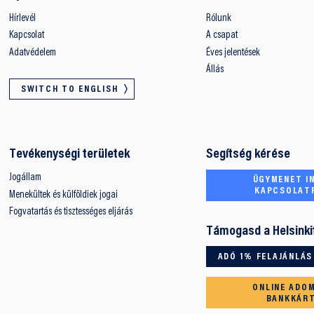
Hírlevél
Rólunk
Kapcsolat
A csapat
Adatvédelem
Éves jelentések
Állás
SWITCH TO ENGLISH
Tevékenységi területek
Segítség kérése
Jogállam
ÜGYMENET IN
KAPCSOLAT
Menekültek és külföldiek jogai
Fogvatartás és tisztességes eljárás
Támogasd a Helsinki
ADÓ 1% FELAJÁNLÁS
ONLINE ADO
BANKKÁR