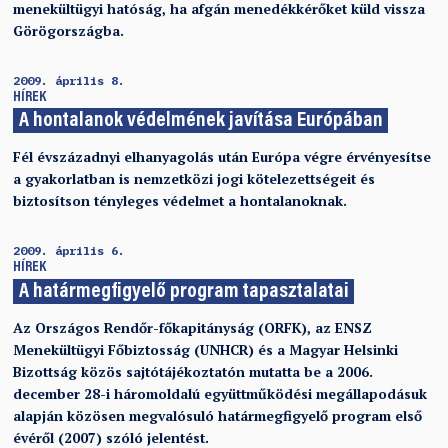
menekültügyi hatóság, ha afgán menedékkérőket küld vissza
Görögországba.
2009. április 8.
HÍREK
A hontalanok védelmének javítása Európában
Fél évszázadnyi elhanyagolás után Európa végre érvényesítse
a gyakorlatban is nemzetközi jogi kötelezettségeit és
biztosítson tényleges védelmet a hontalanoknak.
2009. április 6.
HÍREK
A határmegfigyelő program tapasztalatai
Az Országos Rendőr-főkapitányság (ORFK), az ENSZ
Menekültügyi Főbiztosság (UNHCR) és a Magyar Helsinki
Bizottság közös sajtótájékoztatón mutatta be a 2006.
december 28-i háromoldalú együttműködési megállapodásuk
alapján közösen megvalósuló határmegfigyelő program első
évéről (2007) szóló jelentést.