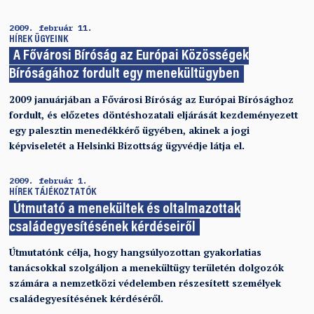
2009. február 11.
HÍREK
ÜGYEINK
A Fővárosi Bíróság az Európai Közösségek
Bíróságához fordult egy menekültügyben
2009 januárjában a Fővárosi Bíróság az Európai Bírósághoz
fordult, és előzetes döntéshozatali eljárását kezdeményezett
egy palesztin menedékkérő ügyében, akinek a jogi
képviseletét a Helsinki Bizottság ügyvédje látja el.
2009. február 1.
HÍREK
TÁJÉKOZTATÓK
Útmutató a menekültek és oltalmazottak
családegyesítésének kérdéseiről
Útmutatónk célja, hogy hangsúlyozottan gyakorlatias
tanácsokkal szolgáljon a menekültügy területén dolgozók
számára a nemzetközi védelemben részesített személyek
családegyesítésének kérdéséről.