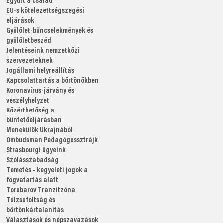
Együtt a család
EU-s kötelezettségszegési
eljárások
Gyűlölet-bűncselekmények és
gyűlöletbeszéd
Jelentéseink nemzetközi
szervezeteknek
Jogállami helyreállítás
Kapcsolattartás a börtönökben
Koronavírus-járvány és
veszélyhelyzet
Közérthetőség a
büntetőeljárásban
Menekülők Ukrajnából
Ombudsman
Pedagógussztrájk
Strasbourgi ügyeink
Szólásszabadság
Temetés - kegyeleti jogok a
fogvatartás alatt
Torubarov
Tranzitzóna
Túlzsúfoltság és
börtönkártalanítás
Választások és népszavazások