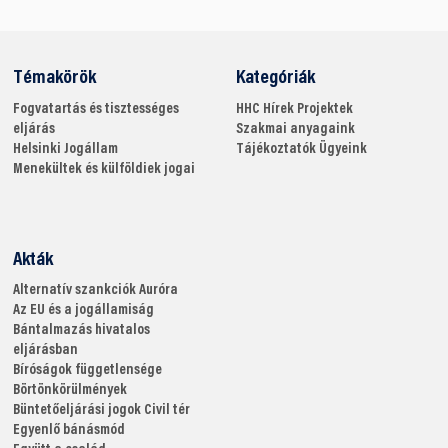
Témakörök
Kategóriák
Fogvatartás és tisztességes
HHC
Hírek
Projektek
eljárás
Szakmai anyagaink
Helsinki
Jogállam
Tájékoztatók
Ügyeink
Menekültek és külföldiek jogai
Akták
Alternatív szankciók
Auróra
Az EU és a jogállamiság
Bántalmazás hivatalos
eljárásban
Bíróságok függetlensége
Börtönkörülmények
Büntetőeljárási jogok
Civil tér
Egyenlő bánásmód