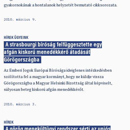
gyakornokának a hontalanok helyzetét bemutató cikksorozata.
2010. március 9.
HÍREK
ÜGYEINK
A strasbourgi bíróság felfüggesztette egy
afgán kiskorú menedékkérő átadását
Görögországba
Az Emberi Jogok Európai Bírósága ideiglenes intézkedésben
szólította fel a magyar kormányt, hogy ne küldje vissza
Görögországba a Magyar Helsinki Bizottság által képviselt,
súlyosan beteg kiskorú afgán menedékkérőt.
2010. március 3.
HÍREK
A görög menekültügyi rendszer sérti az uniós