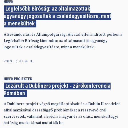
HÍREK
Legfelsőbb Bíróság: az oltalmazottak
ugyanúgy jogosultak a családegyesítésre, mint
a menekültek
A Bevándorlási és Állampolgársági Hivatal ellen indított perben a
Legfelsőbb Bíróság kimondta: az oltalmazottak ugyanúgy
jogosultak a családegyesítésre, mint a menekültek.
2010. július 8.
HÍREK
PROJEKTEK
Lezárult a Dubliners projekt – zárókonferencia
Rómában
A Dubliners projekt végső megállapításait és a Dublin II rendelet
alkalmazásával összefüggő problémákat a résztvevő civil
szervezetek, valamint a svéd, a magyar és az olasz menekültügyi
hatóság munkatársai mutatták be.