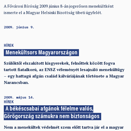
A Fővárosi Bíróság 2009. június 8-án jogerősen menekültként
ismerte el a Magyar Helsinki Bizottság tibeti ügyfelét.
2009. június 9.
HÍREK
Menekültsors Magyarországon
Szülőktől elszakított kisgyerekek, felnőttek között fogva
tartott fiatalkorú, az ENSZ véleményét lesajnáló menekültügy
– egy hattagú afgán család kálváriájának története a Magyar
Narancsban.
2009. május 14.
HÍREK
A békéscsabai afgánok félelme valós,
Görögország számukra nem biztonságos
Nem a menekültek védelmét szem előtt tartva jár el a magyar