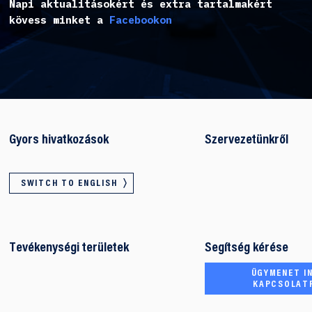
Napi aktualitásokért és extra tartalmakért
kövess minket a
Facebookon
Gyors hivatkozások
Szervezetünkről
SWITCH TO ENGLISH
Tevékenységi területek
Segítség kérése
ÜGYMENET IN
KAPCSOLAT