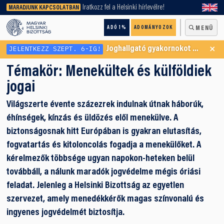
keresőnket!
Iratkozz fel a Helsinki hírlevélre!
MARADJUNK KAPCSOLATBAN
ADÓ 1%
ADOMÁNYOZOK
MENÜ
×
JELENTKEZZ SZEPT. 6-IG!
Joghallgató gyakornokot keresünk Menekültügyi Programunkba
Témakör:
Menekültek és külföldiek
jogai
Világszerte évente százezrek indulnak útnak háborúk,
éhínségek, kínzás és üldözés elől menekülve. A
biztonságosnak hitt Európában is gyakran elutasítás,
fogvatartás és kitoloncolás fogadja a menekülőket. A
kérelmezők többsége ugyan napokon-heteken belül
továbbáll, a nálunk maradók jogvédelme mégis óriási
feladat. Jelenleg a Helsinki Bizottság az egyetlen
szervezet, amely menedékkérők magas színvonalú és
ingyenes jogvédelmét biztosítja.