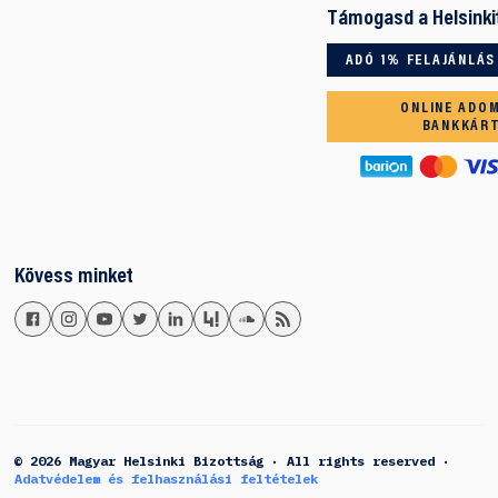
Támogasd a Helsinki
ADÓ 1% FELAJÁNLÁS
ONLINE ADO
BANKKÁR
Kövess minket
© 2026 Magyar Helsinki Bizottság · All rights reserved ·
Adatvédelem és felhasználási feltételek