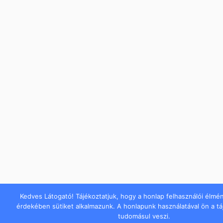
Kedves Látogató! Tájékoztatjuk, hogy a honlap felhasználói élmé
érdekében sütiket alkalmazunk. A honlapunk használatával ön a t
tudomásul veszi.