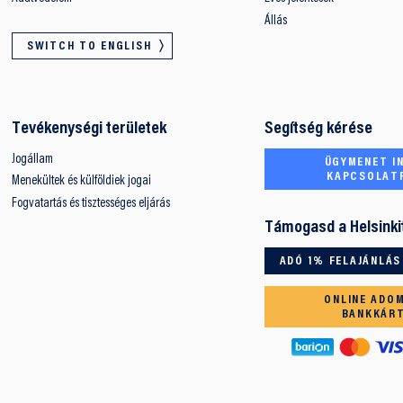
Állás
SWITCH TO ENGLISH
Tevékenységi területek
Segítség kérése
Jogállam
ÜGYMENET IN
KAPCSOLAT
Menekültek és külföldiek jogai
Fogvatartás és tisztességes eljárás
Támogasd a Helsinki
ADÓ 1% FELAJÁNLÁS
ONLINE ADO
BANKKÁR