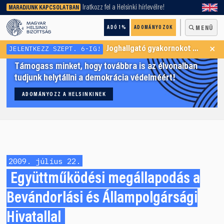
keresőnket!
Iratkozz fel a Helsinki hírlevélre!
MARADJUNK KAPCSOLATBAN
ADÓ 1%
ADOMÁNYOZOK
MENÜ
×
JELENTKEZZ SZEPT. 6-IG!
Joghallgató gyakornokot keresünk Menekültügyi Programunkba
Támogass minket, hogy továbbra is az élvonalban
tudjunk helytállni a demokrácia védelméért!
ADOMÁNYOZZ A HELSINKINEK
2009. július 22.
Együttműködési megállapodás a
Bevándorlási és Állampolgársági
Hivatallal