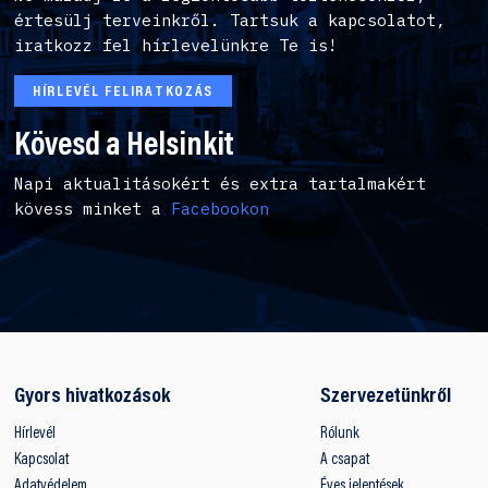
értesülj terveinkről. Tartsuk a kapcsolatot,
iratkozz fel hírlevelünkre Te is!
HÍRLEVÉL FELIRATKOZÁS
Kövesd a Helsinkit
Napi aktualitásokért és extra tartalmakért
kövess minket a
Facebookon
Gyors hivatkozások
Szervezetünkről
Hírlevél
Rólunk
Kapcsolat
A csapat
Adatvédelem
Éves jelentések