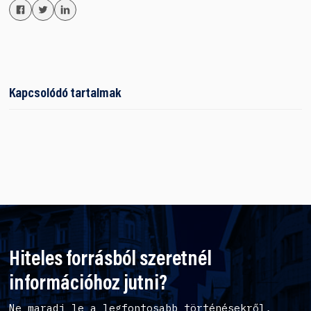
Kapcsolódó tartalmak
Hiteles forrásból szeretnél
információhoz jutni?
Ne maradj le a legfontosabb történésekről,