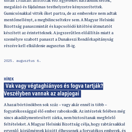
során 13 fiatalt állítottak elő. Egyeseket hátrabilincseltek,
megalázó és fájdalmas testhelyzetre kényszerítettek.
Gumicsónakkal vitték őket partra, de az emberekre nem adtak
mentőmellényt, a megbilincseltekre sem. A Magyar Helsinki
Bizottság panaszmintát és kapcsolódó kitöltési útmutatót
készített az érintetteknek. A jogszerűtlen előállítás miatt a
személyre szabott panaszt a Dunakeszi Rendőrkapitányság
részére kell elküldenie augusztus 18-ig.
2025. augusztus 6.
HÍREK
Vak vagy végtaghiányos és fogva tartják?
Veszélyben vannak az alapjogai
A hazai börtönökben sok száz – vagy akár ennél is több –
fogyatékossággal élő ember raboskodik. Az intézetek felében még
sincs akadálymentesített zárka, nem biztosítanak megfelelő
feltételeket. A Magyar Helsinki Bizottság célja, hogy rabtársaikkal
egyenlő körülmények között élhessenek a fogyatékos emberek, és