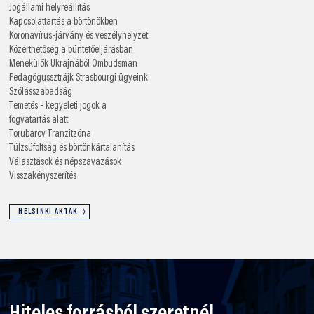
Jogállami helyreállítás
Kapcsolattartás a börtönökben
Koronavírus-járvány és veszélyhelyzet
Közérthetőség a büntetőeljárásban
Menekülők Ukrajnából
Ombudsman
Pedagógussztrájk
Strasbourgi ügyeink
Szólásszabadság
Temetés - kegyeleti jogok a
fogvatartás alatt
Torubarov
Tranzitzóna
Túlzsúfoltság és börtönkártalanítás
Választások és népszavazások
Visszakényszerítés
HELSINKI AKTÁK