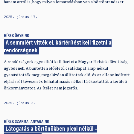
hanem arról is, hogy milyen lemaradásban van a börtönrendszer.
2025. június 17.
HÍREK
ÜGYEINK
A semmiért vitték el, kártérítést kell fizetni a
rendőrségnek
A rendőrségnek egymilliót kell fizetni a Magyar Helsinki Bizottság
ügyfelének. A büntetlen előéletű családapát alap nélkül
gyanúsították meg, megalázóan állítottak elő, és az ellene indított
eljárásról tévesen és felhatalmazás nélkül tájékoztatták a kerületi
önkormányzatot. Az ítélet nem jogerős.
2025. június 2.
HÍREK
SZAKMAI ANYAGAINK
Látogatás a börtönökben plexi nélkül –