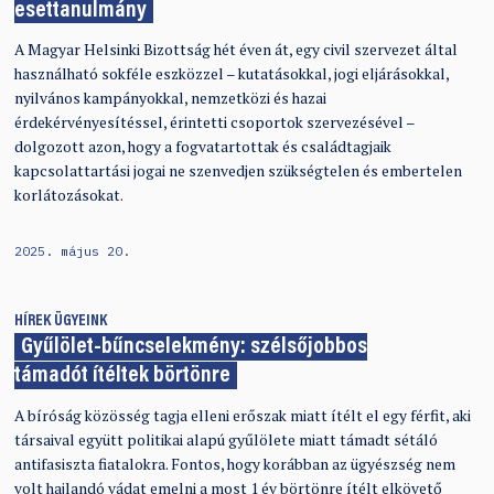
esettanulmány
A Magyar Helsinki Bizottság hét éven át, egy civil szervezet által
használható sokféle eszközzel – kutatásokkal, jogi eljárásokkal,
nyilvános kampányokkal, nemzetközi és hazai
érdekérvényesítéssel, érintetti csoportok szervezésével –
dolgozott azon, hogy a fogvatartottak és családtagjaik
kapcsolattartási jogai ne szenvedjen szükségtelen és embertelen
korlátozásokat.
2025. május 20.
HÍREK
ÜGYEINK
Gyűlölet-bűncselekmény: szélsőjobbos
támadót ítéltek börtönre
A bíróság közösség tagja elleni erőszak miatt ítélt el egy férfit, aki
társaival együtt politikai alapú gyűlölete miatt támadt sétáló
antifasiszta fiatalokra. Fontos, hogy korábban az ügyészség nem
volt hajlandó vádat emelni a most 1 év börtönre ítélt elkövető