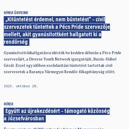
HÍREK
ÜGYEINK
„Kitüntetést érdemel, nem büntetést” – civil
szervezetek tüntettek a Pécs Pride szervezője
mellett, akit gyanúsítottként hallgatott ki a
rendőrség
Gyanúsítotti kihallgatásra idézték be kedden délután a Pécs Pride
szervezőjét, a Diverse Youth Network igazgatóját, Buzás-Hábel
Gézát. Ezzel egy időben szolidaritási tüntetést tartottak civil
szervezetek a Baranya Vármegyei Rendőr-főkapitányság előtt.
2025. október 28.
HÍREK
Együtt az újrakezdésért – támogató közösség
a Józsefvárosban