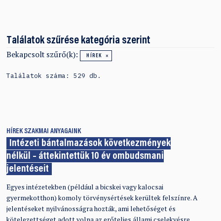
Találatok szűrése kategória szerint
Bekapcsolt szűrő(k):
HÍREK
Találatok száma: 529 db.
HÍREK
SZAKMAI ANYAGAINK
Intézeti bántalmazások következmények
nélkül – áttekintettük 10 év ombudsmani
jelentéseit
Egyes intézetekben (például a bicskei vagy kalocsai
gyermekotthon) komoly törvénysértések kerültek felszínre. A
jelentéseket nyilvánosságra hozták, ami lehetőséget és
kötelezettséget adott volna az erőteljes állami cselekvésre.