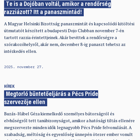
Te is a Dojóban voltál, amikor a rendőrség
razziázott? Itt a panaszmintád!
A Magyar Helsinki Bizottság panaszmintát és kapcsolódó kitöltési
útmutatót készített a budapesti Dojo Clubban november 7-én
tartott razzia érintettjeinek. Akár bevittek a rendőrségre a
szórakozóhelyről, akár nem,
december 8
-ig panaszt tehetsz az
intézkedés ellen.
2025. november 27.
HÍREK
Megtorló büntetőeljárás a Pécs Pride
szervezője ellen
Buzás-Hábel Géza kiemelkedő személyes bátorságról és
elvhűségről tett tanúbizonyságot, amikor a hatósági tiltás ellenére
megszervezte minden idők legnagyobb Pécs Pride felvonulását. A
szabadság, méltóság és egyenlőség ünnepén ötezer ember vonult