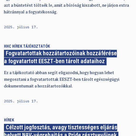
azt a büntetést töltsék le, amit a bíróság kiszabott, ne járjon extra
hátránnyal a fogyatékosság.
2025. július 17.
HHC
HÍREK
TÁJÉKOZTATÓK
Fogvatartottak hozzátartozóinak hozzáférése
a fogvatartott EESZT-ben tárolt adataihoz
Ez a tájékoztató abban segít eligazodni, hogy hogyan lehet
megosztani a fogvatartottak EESZT-ben tárolt egészségügyi
dokumentumait a hozzátartozóikkal.
2025. július 17.
HÍREK
Célzott jogfosztás, avagy tisztességes eljárás
helyett NAV-végrehajtás a Pride résztvevőinek