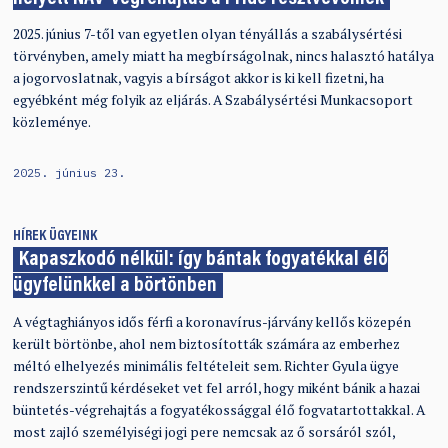
2025. június 7-től van egyetlen olyan tényállás a szabálysértési
törvényben, amely miatt ha megbírságolnak, nincs halasztó hatálya
a jogorvoslatnak, vagyis a bírságot akkor is ki kell fizetni, ha
egyébként még folyik az eljárás. A Szabálysértési Munkacsoport
közleménye.
2025. június 23.
HÍREK
ÜGYEINK
Kapaszkodó nélkül: így bántak fogyatékkal élő
ügyfelünkkel a börtönben
A végtaghiányos idős férfi a koronavírus-járvány kellős közepén
került börtönbe, ahol nem biztosították számára az emberhez
méltó elhelyezés minimális feltételeit sem. Richter Gyula ügye
rendszerszintű kérdéseket vet fel arról, hogy miként bánik a hazai
büntetés-végrehajtás a fogyatékossággal élő fogvatartottakkal. A
most zajló személyiségi jogi pere nemcsak az ő sorsáról szól,