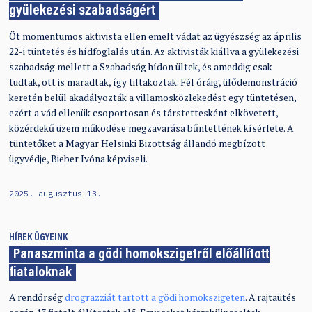
gyülekezési szabadságért
Öt momentumos aktivista ellen emelt vádat az ügyészség az április
22-i tüntetés és hídfoglalás után. Az aktivisták kiállva a gyülekezési
szabadság mellett a Szabadság hídon ültek, és ameddig csak
tudtak, ott is maradtak, így tiltakoztak. Fél óráig, ülődemonstráció
keretén belül akadályozták a villamosközlekedést egy tüntetésen,
ezért a vád ellenük csoportosan és társtettesként elkövetett,
közérdekű üzem működése megzavarása bűntettének kísérlete. A
tüntetőket a Magyar Helsinki Bizottság állandó megbízott
ügyvédje, Bieber Ivóna képviseli.
2025. augusztus 13.
HÍREK
ÜGYEINK
Panaszminta a gödi homokszigetről előállított
fiataloknak
A rendőrség
drograzziát tartott a gödi homokszigeten
. A rajtaütés