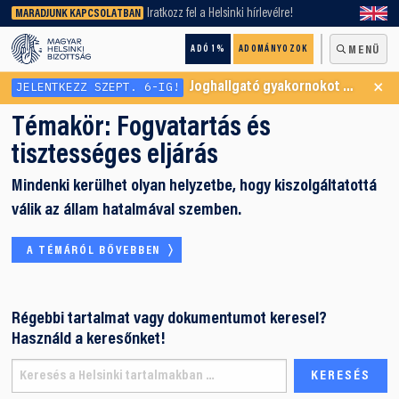
keresőnket!
Iratkozz fel a Helsinki hírlevélre!
MARADJUNK KAPCSOLATBAN
ADÓ 1%
ADOMÁNYOZOK
MENÜ
×
JELENTKEZZ SZEPT. 6-IG!
Joghallgató gyakornokot keresünk Menekültügyi Programunkba
Témakör:
Fogvatartás és
tisztességes eljárás
Mindenki kerülhet olyan helyzetbe, hogy kiszolgáltatottá
válik az állam hatalmával szemben.
A TÉMÁRÓL BŐVEBBEN
Régebbi tartalmat vagy dokumentumot keresel?
Használd a keresőnket!