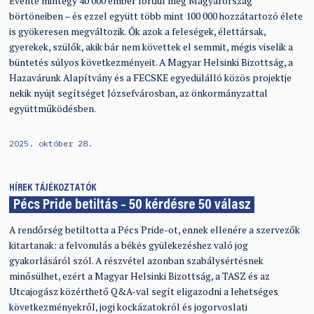
Évente mintegy 40 000 ember fordul meg Magyarország
börtöneiben – és ezzel együtt több mint 100 000 hozzátartozó élete
is gyökeresen megváltozik. Ők azok a feleségek, élettársak,
gyerekek, szülők, akik bár nem követtek el semmit, mégis viselik a
büntetés súlyos következményeit. A Magyar Helsinki Bizottság, a
Hazavárunk Alapítvány és a FECSKE egyedülálló közös projektje
nekik nyújt segítséget Józsefvárosban, az önkormányzattal
együttműködésben.
2025. október 28.
HÍREK
TÁJÉKOZTATÓK
Pécs Pride betiltás – 50 kérdésre 50 válasz
A rendőrség betiltotta a Pécs Pride-ot, ennek ellenére a szervezők
kitartanak: a felvonulás a békés gyülekezéshez való jog
gyakorlásáról szól. A részvétel azonban szabálysértésnek
minősülhet, ezért a Magyar Helsinki Bizottság, a TASZ és az
Utcajogász közérthető Q&A-val segít eligazodni a lehetséges
következményekről, jogi kockázatokról és jogorvoslati