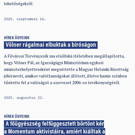
lehetőségekről.
2025. szeptember 16.
HÍREK
ÜGYEINK
Völner rágalmai elbuktak a bíróságon
A Fővárosi Törvényszék ma elsőfokú ítéletében megállapította,
hogy Völner Pál, az Igazságügyi Minisztérium egykori
miniszterhelyetteseként megsértette a Magyar Helsinki Bizottság
jóhírnevét, amikor valótlanságokat állított, illetve hamis színben
tűntette fel a valóságot a szervezet 2006-os tevékenységéről.
2025. augusztus 22.
HÍREK
ÜGYEINK
A főügyészség felfüggesztett börtönt kér
a Momentum aktivistáira, amiért kiálltak a