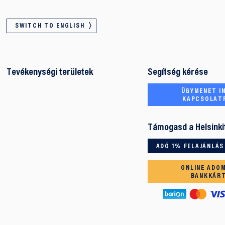
SWITCH TO ENGLISH
Tevékenységi területek
Segítség kérése
ÜGYMENET IN
KAPCSOLAT
Támogasd a Helsinki
ADÓ 1% FELAJÁNLÁS
ONLINE ADO
BANKKÁR