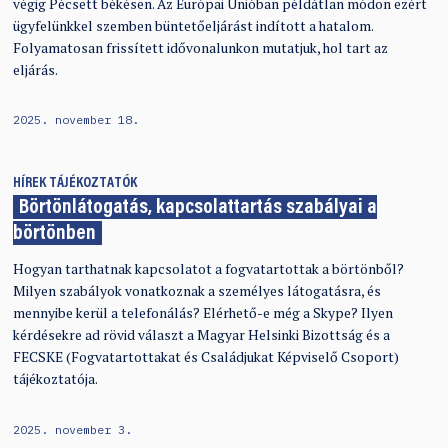
végig Pécsett békésen. Az Európai Unióban példátlan módon ezért
ügyfelünkkel szemben büntetőeljárást indított a hatalom.
Folyamatosan frissített idővonalunkon mutatjuk, hol tart az
eljárás.
2025. november 18.
HÍREK
TÁJÉKOZTATÓK
Börtönlátogatás, kapcsolattartás szabályai a
börtönben
Hogyan tarthatnak kapcsolatot a fogvatartottak a börtönből?
Milyen szabályok vonatkoznak a személyes látogatásra, és
mennyibe kerül a telefonálás? Elérhető-e még a Skype? Ilyen
kérdésekre ad rövid választ a Magyar Helsinki Bizottság és a
FECSKE (Fogvatartottakat és Családjukat Képviselő Csoport)
tájékoztatója.
2025. november 3.