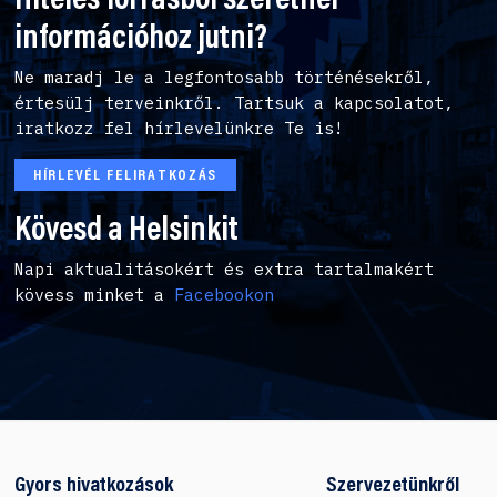
Hiteles forrásból szeretnél
információhoz jutni?
Ne maradj le a legfontosabb történésekről,
értesülj terveinkről. Tartsuk a kapcsolatot,
iratkozz fel hírlevelünkre Te is!
HÍRLEVÉL FELIRATKOZÁS
Kövesd a Helsinkit
Napi aktualitásokért és extra tartalmakért
kövess minket a
Facebookon
Gyors hivatkozások
Szervezetünkről