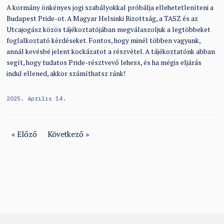
A kormány önkényes jogi szabályokkal próbálja ellehetetleníteni a
Budapest Pride-ot. A Magyar Helsinki Bizottság, a TASZ és az
Utcajogász közös tájékoztatójában megválaszoljuk a legtöbbeket
foglalkoztató kérdéseket. Fontos, hogy minél többen vagyunk,
annál kevésbé jelent kockázatot a részvétel. A tájékoztatónk abban
segít, hogy tudatos Pride-résztvevő lehess, és ha mégis eljárás
indul ellened, akkor számíthatsz ránk!
2025. április 14.
« Előző
Következő »