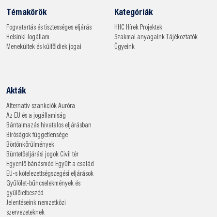
Témakörök
Kategóriák
Fogvatartás és tisztességes eljárás
HHC
Hírek
Projektek
Helsinki
Jogállam
Szakmai anyagaink
Tájékoztatók
Menekültek és külföldiek jogai
Ügyeink
Akták
Alternatív szankciók
Auróra
Az EU és a jogállamiság
Bántalmazás hivatalos eljárásban
Bíróságok függetlensége
Börtönkörülmények
Büntetőeljárási jogok
Civil tér
Egyenlő bánásmód
Együtt a család
EU-s kötelezettségszegési eljárások
Gyűlölet-bűncselekmények és
gyűlöletbeszéd
Jelentéseink nemzetközi
szervezeteknek