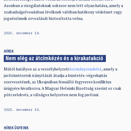
Azonban a vizsgálatoknak sokszor nem lett olyan hatása, amely a
szabadságelvonásban lévőknek valóban hatékony védelmet vagy
jogsérelmeik orvoslását biztosította volna.
2025. december 14.
HÍREK
Nem elég az átcímkézés és a kirakatakció
Mától hatályos az a veszélyhelyzeti
kormányrendelet
, amely a
javítóintézetek irányítását átadja a büntetés-végrehajtás
szervezetének, az Ukrajnában fennálló fegyveres konfliktus
ürügyére hivatkozva. A Magyar Helsinki Bizottság szerint ez csak
pótcselekvés, a válságos helyzeten nem fog javítani.
2025. december 10.
HÍREK
ÜGYEINK