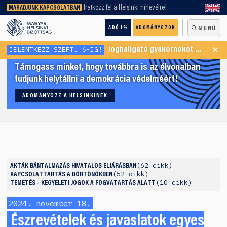
keresőnket!
Iratkozz fel a Helsinki hírlevélre!
MARADJUNK KAPCSOLATBAN
ADÓ 1%
ADOMÁNYOZOK
MENÜ
×
JELENTKEZZ SZEPT. 6-IG!
Joghallgató gyakornokot keresünk Menekültügyi Programunkba
Támogass minket, hogy továbbra is az élvonalban
tudjunk helytállni a demokrácia védelméért!
ADOMÁNYOZZ A HELSINKINEK
62 cikk
AKTÁK
BÁNTALMAZÁS HIVATALOS ELJÁRÁSBAN
52 cikk
KAPCSOLATTARTÁS A BÖRTÖNÖKBEN
10 cikk
TEMETÉS - KEGYELETI JOGOK A FOGVATARTÁS ALATT
2024. november 18.
Észrevételek és javaslatok egyes