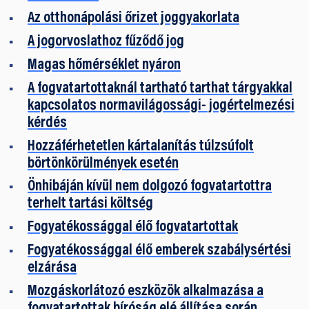
Az otthonápolási őrizet joggyakorlata
A jogorvoslathoz fűződő jog
Magas hőmérséklet nyáron
A fogvatartottaknál tartható tarthat tárgyakkal
kapcsolatos normavilágossági- jogértelmezési
kérdés
Hozzáférhetetlen kártalanítás túlzsúfolt
börtönkörülmények esetén
Önhibáján kívül nem dolgozó fogvatartottra
terhelt tartási költség
Fogyatékossággal élő fogvatartottak
Fogyatékossággal élő emberek szabálysértési
elzárása
Mozgáskorlátozó eszközök alkalmazása a
fogvatartottak bíróság elé állítása során