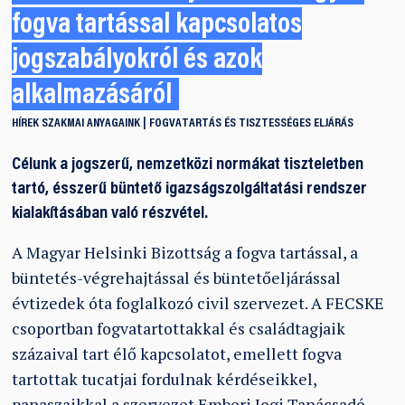
fogva tartással kapcsolatos
jogszabályokról és azok
alkalmazásáról
HÍREK
SZAKMAI ANYAGAINK
FOGVATARTÁS ÉS TISZTESSÉGES ELJÁRÁS
Célunk a jogszerű, nemzetközi normákat tiszteletben
tartó, ésszerű büntető igazságszolgáltatási rendszer
kialakításában való részvétel.
A Magyar Helsinki Bizottság a fogva tartással, a
büntetés-végrehajtással és büntetőeljárással
évtizedek óta foglalkozó civil szervezet. A FECSKE
csoportban fogvatartottakkal és családtagjaik
százaival tart élő kapcsolatot, emellett fogva
tartottak tucatjai fordulnak kérdéseikkel,
panaszaikkal a szervezet Emberi Jogi Tanácsadó