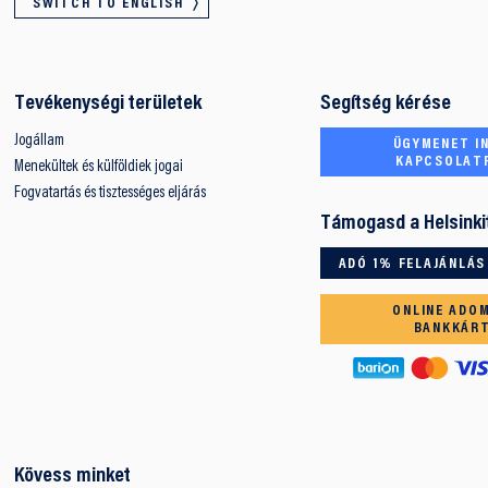
SWITCH TO ENGLISH
Tevékenységi területek
Segítség kérése
Jogállam
ÜGYMENET IN
KAPCSOLAT
Menekültek és külföldiek jogai
Fogvatartás és tisztességes eljárás
Támogasd a Helsinki
ADÓ 1% FELAJÁNLÁS
ONLINE ADO
BANKKÁR
Kövess minket