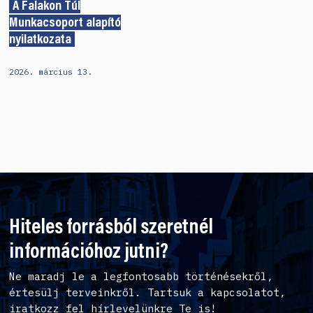
A Falakon Túl
Munkacsoport alapító
nyilatkozata
2026. március 13.
Hiteles forrásból szeretnél
információhoz jutni?
Ne maradj le a legfontosabb történésekről,
értesülj terveinkről. Tartsuk a kapcsolatot,
iratkozz fel hírlevelünkre Te is!