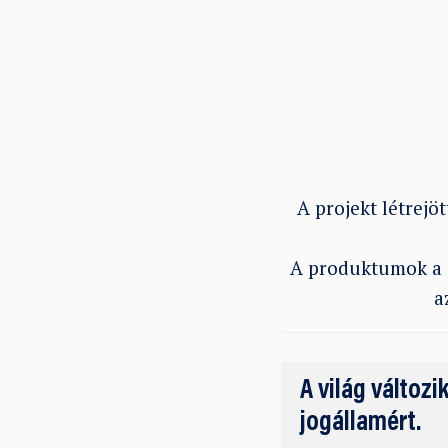
A projekt létrejö
A produktumok a sz
a
A világ változi
jogállamért.