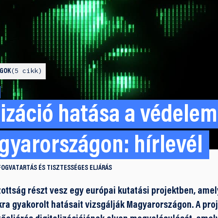
5 cikk
OGOK
lizáció hatása a védelem
gyarországon: hírlevél
FOGVATARTÁS ÉS TISZTESSÉGES ELJÁRÁS
zottság részt vesz egy európai kutatási projektben, amel
kra gyakorolt hatásait vizsgálják Magyarországon. A proj