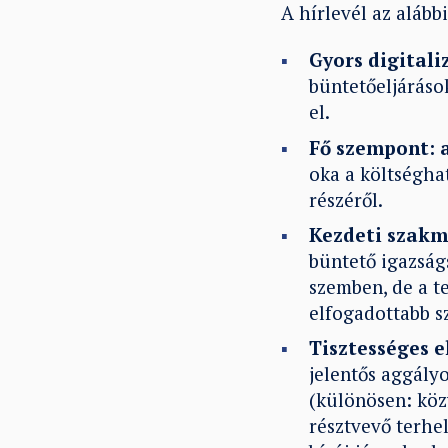
A hírlevél az alább
Gyors digitali
büntetőeljáráso
el.
Fő szempont: 
oka a költségha
részéről.
Kezdeti szakm
büntető igazság
szemben, de a t
elfogadottabb s
Tisztességes e
jelentős aggály
(különösen: köz
résztvevő terhel