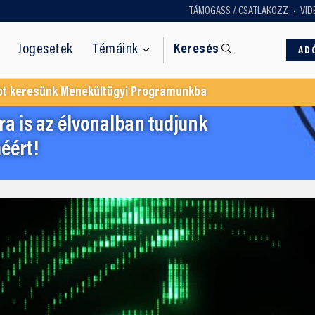
TÁMOGASS / CSATLAKOZZ
VID
Jogesetek
Témáink
Keresés
AD
ot keresünk Menekültügyi Programunkba
a is az élvonalban tudjunk
éért!