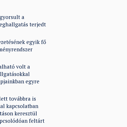
gyorsult a
eghallgatás terjedt
zetésének egyik fő
zményrendszer
alható volt a
llgatásokkal
apjainkban egyre
ett továbbra is
kal kapcsolatban
atáson keresztül
apcsolódóan feltárt