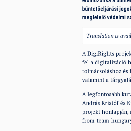
előmozdítsa a büntet
büntetőeljárási jog
megfelelő védelmi sz
Translation is avail
A
DigiRights proje
fel a digitalizáció
tolmácsoláshoz és f
valamint a tárgyalá
A legfontosabb kut
András Kristóf és 
projekt honlapján, 
from-team-hungar