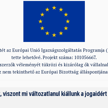
ttét az Európai Unió Igazságszolgáltatás Programja 
tette lehetővé. Projekt száma: 101056667.
erzők véleményét tükrözi és kizárólag ők vállalnak
z nem tekinthető az Európai Bizottság álláspontjána
k, viszont mi változatlanul kiállunk a jogaidért