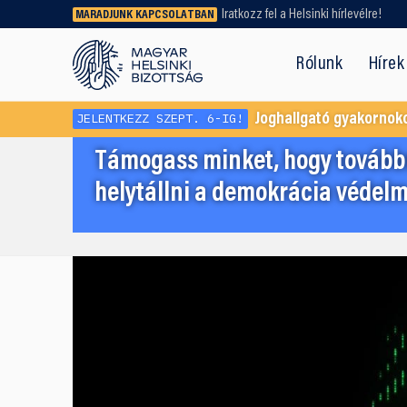
Iratkozz fel a Helsinki hírlevélre!
MARADJUNK KAPCSOLATBAN
Régebbi tartalmat vagy
dokumentumot keresel? Használd a
Rólunk
Hírek
keresőnket!
JELENTKEZZ SZEPT. 6-IG!
Joghallgató gyakornok
Támogass minket, hogy továbbr
helytállni a demokrácia védelm