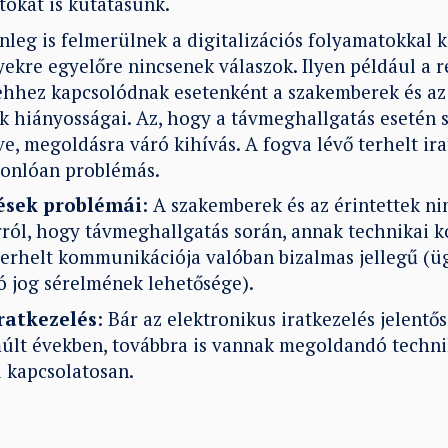
tokat is kutatásunk.
enleg is felmerülnek a digitalizációs folyamatokkal
yekre egyelőre nincsenek válaszok. Ilyen például a 
ehhez kapcsolódnak esetenként a szakemberek és az é
 hiányosságai. Az, hogy a távmeghallgatás esetén s
ve, megoldásra váró kihívás. A fogva lévő terhelt ir
sonlóan problémás.
ések problémái
: A szakemberek és az érintettek n
ól, hogy távmeghallgatás során, annak technikai k
terhelt kommunikációja valóban bizalmas jellegű (üg
 jog sérelmének lehetősége).
ratkezelés
: Bár az elektronikus iratkezelés jelentő
múlt években, továbbra is vannak megoldandó techni
 kapcsolatosan.