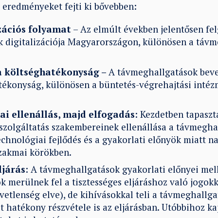
i eredményeket fejti ki bővebben:
zációs folyamat
– Az elmúlt években jelentősen fel
k digitalizációja Magyarországon, különösen a távm
a költséghatékonyság –
A távmeghallgatások beve
tékonyság, különösen a büntetés-végrehajtási inté
ai ellenállás, majd elfogadás
: Kezdetben tapaszt
szolgáltatás szakembereinek ellenállása a távmegha
echnológiai fejlődés és a gyakorlati előnyök miatt n
zakmai körökben.
ljárás
: A távmeghallgatások gyakorlati előnyei mell
ok merülnek fel a tisztességes eljáráshoz való jogok
vetlenség elve), de kihívásokkal teli a távmeghallg
t hatékony részvétele is az eljárásban. Utóbbihoz k