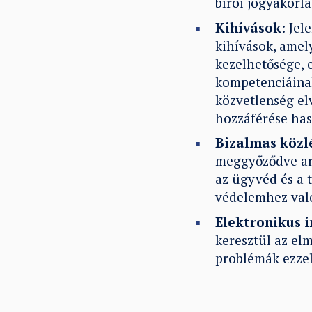
bírói jógyakorla
Kihívások
: Jel
kihívások, amel
kezelhetősége, 
kompetenciáinak
közvetlenség el
hozzáférése ha
Bizalmas közl
meggyőződve arr
az ügyvéd és a 
védelemhez való
Elektronikus i
keresztül az el
problémák ezzel