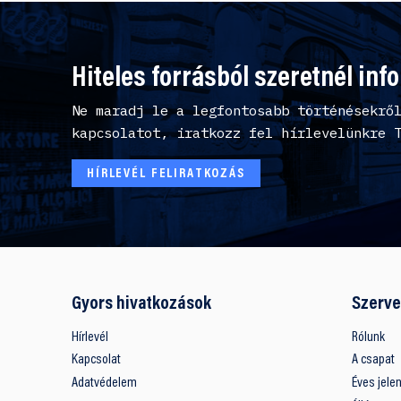
Hiteles forrásból szeretnél inf
Ne maradj le a legfontosabb történésekrő
kapcsolatot, iratkozz fel hírlevelünkre 
HÍRLEVÉL FELIRATKOZÁS
Gyors hivatkozások
Szerve
Hírlevél
Rólunk
Kapcsolat
A csapat
Adatvédelem
Éves jele