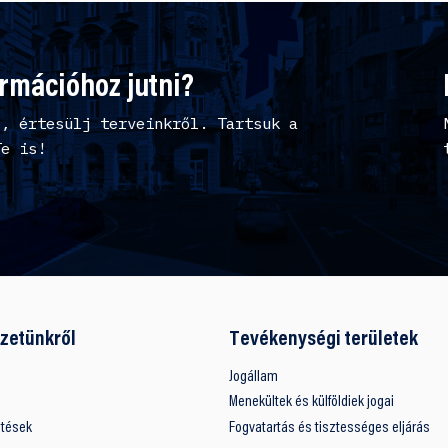
ormációhoz jutni?
l, értesülj terveinkről. Tartsuk a
Te is!
zetünkről
Tevékenységi területek
Jogállam
Menekültek és külföldiek jogai
ntések
Fogvatartás és tisztességes eljárás