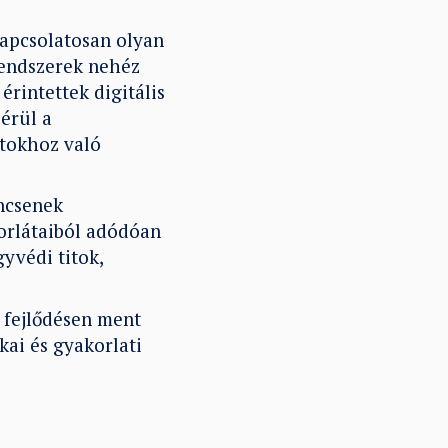
 kapcsolatosan olyan
rendszerek nehéz
rintettek digitális
érül a
atokhoz való
incsenek
orlátaiból adódóan
yvédi titok,
s fejlődésen ment
kai és gyakorlati