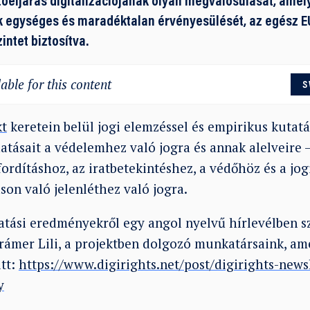
őeljárás digitalizációjának olyan megvalósulását, amely 
ok egységes és maradéktalan érvényesülését, az egész 
intet biztosítva.
able for this content
S
kt
keretein belül jogi elemzéssel és empirikus kutat
 hatásait a védelemhez való jogra és annak alelveire –
ordításhoz, az iratbetekintéshez, a védőhöz és a jog
son való jelenléthez való jogra.
atási eredményekről egy angol nyelvű hírlevélben s
Krámer Lili, a projektben dolgozó munkatársaink, am
itt:
https://www.digirights.net/post/digirights-news
y