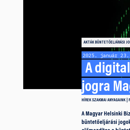
AKTÁK
BÜNTETŐELJÁRÁSI J
2025. január 23.
A digita
jogra Ma
HÍREK
SZAKMAI ANYAGAINK
A Magyar Helsinki Bi
büntetőeljárási jogo