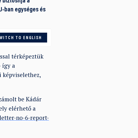
biztosítja a
EU-ban egységes és
WITCH TO ENGLISH
ással térképeztük
 így a
i képviselethez,
zámolt be Kádár
ely elérhető a
letter-no-6-report-