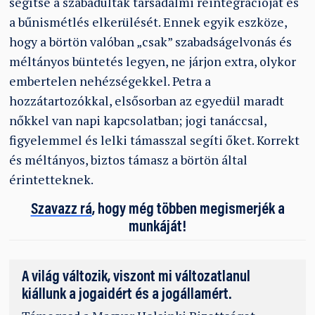
segítse a szabadultak társadalmi reintegrációját és
a bűnismétlés elkerülését. Ennek egyik eszköze,
hogy a börtön valóban „csak” szabadságelvonás és
méltányos büntetés legyen, ne járjon extra, olykor
embertelen nehézségekkel. Petra a
hozzátartozókkal, elsősorban az egyedül maradt
nőkkel van napi kapcsolatban; jogi tanáccsal,
figyelemmel és lelki támasszal segíti őket. Korrekt
és méltányos, biztos támasz a börtön által
érintetteknek.
Szavazz rá
, hogy még többen megismerjék a
munkáját!
A világ változik, viszont mi változatlanul
kiállunk a jogaidért és a jogállamért.