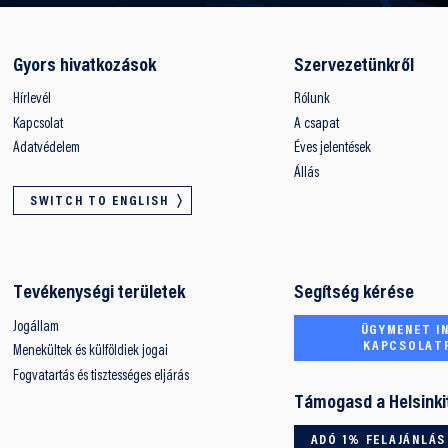
Gyors hivatkozások
Szervezetünkről
Hírlevél
Rólunk
Kapcsolat
A csapat
Adatvédelem
Éves jelentések
Állás
SWITCH TO ENGLISH
Tevékenységi területek
Segítség kérése
Jogállam
ÜGYMENET IN
KAPCSOLAT
Menekültek és külföldiek jogai
Fogvatartás és tisztességes eljárás
Támogasd a Helsinki
ADÓ 1% FELAJÁNLÁS