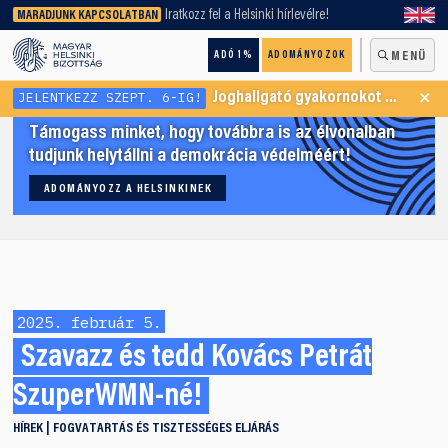
keresőnket!
Iratkozz fel a Helsinki hírlevélre!
MARADJUNK KAPCSOLATBAN
ADÓ 1%
ADOMÁNYOZOK
MENÜ
×
JELENTKEZZ SZEPT. 6-IG!
Joghallgató gyakornokot keresünk Menekültügyi Programunkba
Támogass minket, hogy továbbra is az élvonalban
tudjunk helytállni a demokrácia védelméért!
ADOMÁNYOZZ A HELSINKINEK
2025. február 5.
Szavazz és tedd Kovács Petrát
SzuperWMN-né!
HÍREK
FOGVATARTÁS ÉS TISZTESSÉGES ELJÁRÁS