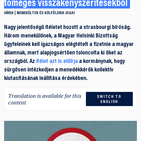
tömeges visszakényszerítésekből
HÍREK
MENEKÜLTEK ÉS KÜLFÖLDIEK JOGAI
Nagy jelentőségű ítéletet hozott a strasbourgi bíróság.
Három menekülőnek, a Magyar Helsinki Bizottság
ügyfeleinek kell igazságos elégtételt a fizetnie a magyar
államnak, mert alapjogsértően toloncolta ki őket az
országból. Az
ítélet azt is előírja
a kormánynak, hogy
sürgősen intézkedjen a menedékkérők kollektív
kiutasításának leállítása érdekében.
Translation is available for this
SWITCH TO
content
ENGLISH