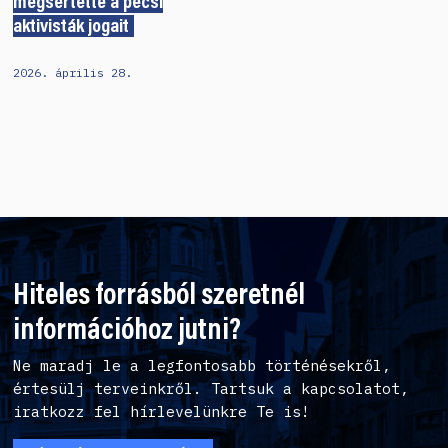
megsértette a pécsi
aktivisták jogait
2026. április 28.
Hiteles forrásból szeretnél
információhoz jutni?
Ne maradj le a legfontosabb történésekről,
értesülj terveinkről. Tartsuk a kapcsolatot,
iratkozz fel hírlevelünkre Te is!