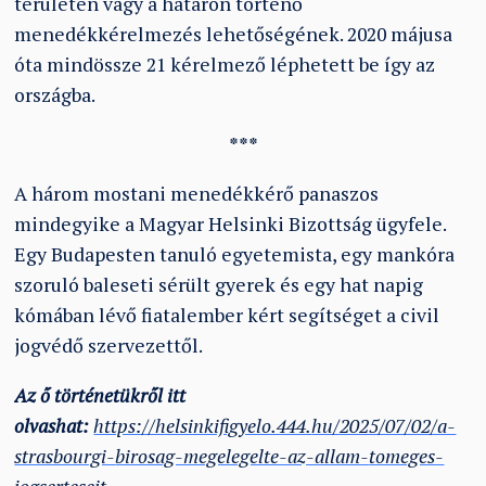
területén vagy a határon történő
menedékkérelmezés lehetőségének. 2020 májusa
óta mindössze 21 kérelmező léphetett be így az
országba.
***
A három mostani menedékkérő panaszos
mindegyike a Magyar Helsinki Bizottság ügyfele.
Egy Budapesten tanuló egyetemista, egy mankóra
szoruló baleseti sérült gyerek és egy hat napig
kómában lévő fiatalember kért segítséget a civil
jogvédő szervezettől.
Az ő történetükről itt
olvashat:
https://helsinkifigyelo.444.
hu/2025/07/02/a-
strasbourgi-
birosag-megelegelte-az-allam-
tomeges-