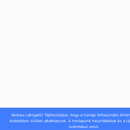
Kedves Látogató! Tájékoztatjuk, hogy a honlap felhasználói élmé
érdekében sütiket alkalmazunk. A honlapunk használatával ön a t
tudomásul veszi.