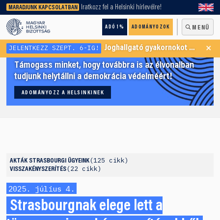
keresőnket!
Iratkozz fel a Helsinki hírlevélre!
MARADJUNK KAPCSOLATBAN
ADÓ 1%
ADOMÁNYOZOK
MENÜ
×
JELENTKEZZ SZEPT. 6-IG!
Joghallgató gyakornokot keresünk Menekültügyi Programunkba
Támogass minket, hogy továbbra is az élvonalban
tudjunk helytállni a demokrácia védelméért!
ADOMÁNYOZZ A HELSINKINEK
125 cikk
AKTÁK
STRASBOURGI ÜGYEINK
22 cikk
VISSZAKÉNYSZERÍTÉS
2025. július 4.
Strasbourgnak elege lett a