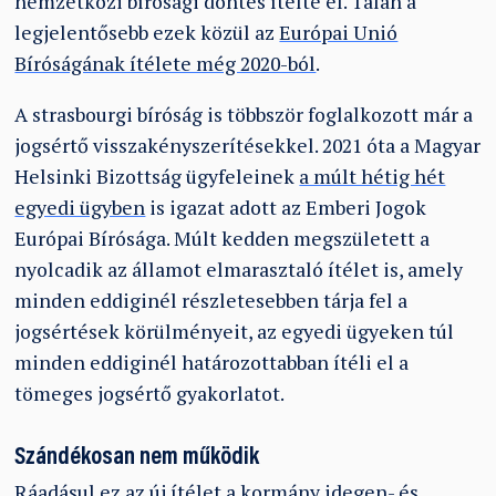
nemzetközi bírósági döntés ítélte el. Talán a
legjelentősebb ezek közül az
Európai Unió
Bíróságának ítélete még 2020-ból
.
A strasbourgi bíróság is többször foglalkozott már a
jogsértő visszakényszerítésekkel. 2021 óta a Magyar
Helsinki Bizottság ügyfeleinek
a múlt hétig hét
egyedi ügyben
is igazat adott az Emberi Jogok
Európai Bírósága. Múlt kedden megszületett a
nyolcadik az államot elmarasztaló ítélet is, amely
minden eddiginél részletesebben tárja fel a
jogsértések körülményeit, az egyedi ügyeken túl
minden eddiginél határozottabban ítéli el a
tömeges jogsértő gyakorlatot.
Szándékosan nem működik
Ráadásul ez az új ítélet a kormány idegen- és