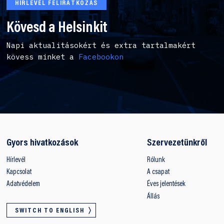
HÍRLEVÉL FELIRATKOZÁS
Kövesd a Helsinkit
Napi aktualitásokért és extra tartalmakért
kövess minket a
Facebookon
Gyors hivatkozások
Szervezetünkről
Hírlevél
Rólunk
Kapcsolat
A csapat
Adatvédelem
Éves jelentések
Állás
SWITCH TO ENGLISH