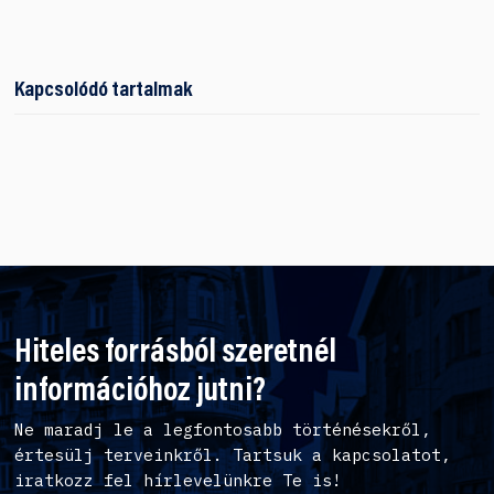
Kapcsolódó tartalmak
Hiteles forrásból szeretnél
információhoz jutni?
Ne maradj le a legfontosabb történésekről,
értesülj terveinkről. Tartsuk a kapcsolatot,
iratkozz fel hírlevelünkre Te is!