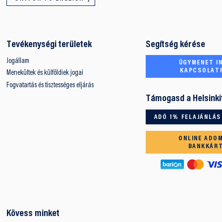
Tevékenységi területek
Segítség kérése
Jogállam
ÜGYMENET IN
KAPCSOLAT
Menekültek és külföldiek jogai
Fogvatartás és tisztességes eljárás
Támogasd a Helsinki
ADÓ 1% FELAJÁNLÁS
ONLINE ADO
BANKKÁR
Kövess minket