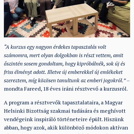
“A kurzus egy nagyon érdekes tapasztalás volt
számomra, mert olyan dolgokban is részt vettem, amit
őszintén sosem gondoltam, hogy kipróbálnék, sok új és
friss élményt adott. Illetve új emberekkel új emlékeket
szereztem, míg közösen tanultunk az emberi jogokról.”
–
mondta Fareed, 18 éves iráni résztvevő a kurzusról.
A program a résztvevők tapasztalataira, a Magyar
Helsinki Bizottság szakmai tudására és meghívott
vendégeink inspiráló történeteire épült. Hiszünk
abban, hogy azok, akik különböző módokon aktívan