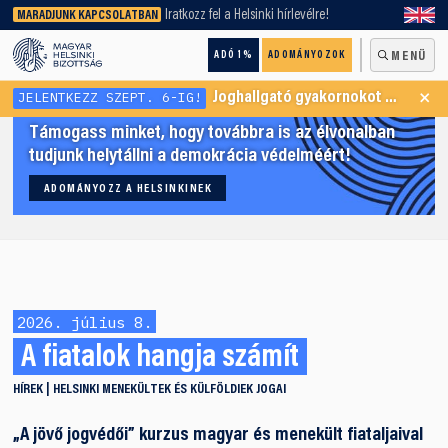
keresőnket!
Iratkozz fel a Helsinki hírlevélre!
MARADJUNK KAPCSOLATBAN
ADÓ 1%
ADOMÁNYOZOK
MENÜ
×
JELENTKEZZ SZEPT. 6-IG!
Joghallgató gyakornokot keresünk Menekültügyi Programunkba
Támogass minket, hogy továbbra is az élvonalban
tudjunk helytállni a demokrácia védelméért!
ADOMÁNYOZZ A HELSINKINEK
2026. július 8.
A fiatalok hangja számít
HÍREK
HELSINKI
MENEKÜLTEK ÉS KÜLFÖLDIEK JOGAI
„A jövő jogvédői” kurzus magyar és menekült fiataljaival