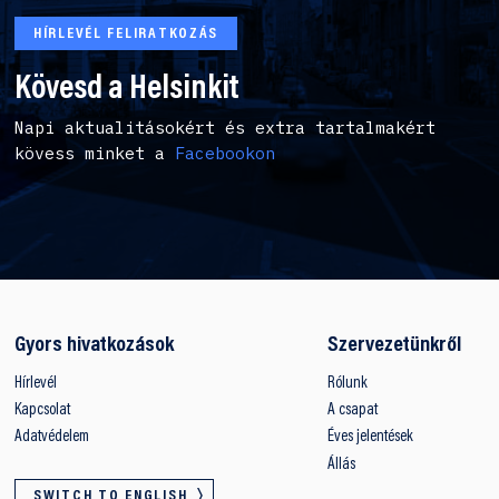
HÍRLEVÉL FELIRATKOZÁS
Kövesd a Helsinkit
Napi aktualitásokért és extra tartalmakért
kövess minket a
Facebookon
Gyors hivatkozások
Szervezetünkről
Hírlevél
Rólunk
Kapcsolat
A csapat
Adatvédelem
Éves jelentések
Állás
SWITCH TO ENGLISH