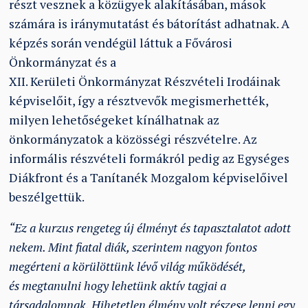
részt vesznek a közügyek alakításában, mások
számára is iránymutatást és bátorítást adhatnak. A
képzés során vendégül láttuk a Fővárosi
Önkormányzat és a
XII. Kerületi Önkormányzat Részvételi Irodáinak
képviselőit, így a résztvevők megismerhették,
milyen lehetőségeket kínálhatnak az
önkormányzatok a közösségi részvételre. Az
informális részvételi formákról pedig az Egységes
Diákfront és a Tanítanék Mozgalom képviselőivel
beszélgettük.
“Ez a kurzus rengeteg új élményt és tapasztalatot adott
nekem. Mint fiatal diák, szerintem nagyon fontos
megérteni a körülöttünk lévő világ működését,
és megtanulni hogy lehetünk aktív tagjai a
társadalomnak. Hihetetlen élmény volt részese lenni egy