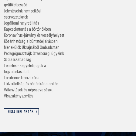
gyűlöletbeszéd
Jelentéseink nemzetközi
szervezeteknek
Jogállami helyreállítás
Kapcsolattartás a börtönökben
Koronavírus-járvány és veszélyhelyzet
Közérthetőség a büntetőeljárásban
Menekülők Ukrajnából
Ombudsman
Pedagógussztrájk
Strasbourgi ügyeink
Szólásszabadság
Temetés - kegyeleti jogok a
fogvatartás alatt
Torubarov
Tranzitzóna
Túlzsúfoltság és börtönkártalanítás
Választások és népszavazások
Visszakényszerítés
HELSINKI AKTÁK