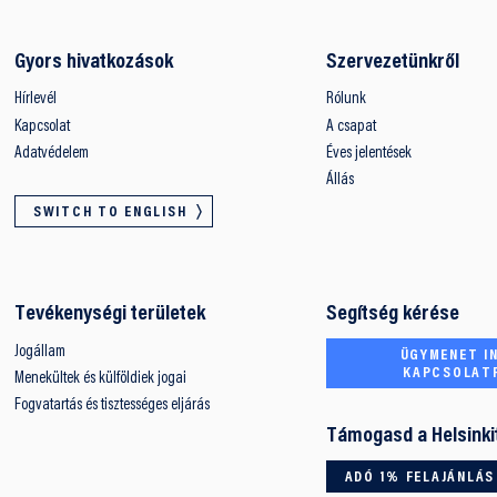
Gyors hivatkozások
Szervezetünkről
Hírlevél
Rólunk
Kapcsolat
A csapat
Adatvédelem
Éves jelentések
Állás
SWITCH TO ENGLISH
Tevékenységi területek
Segítség kérése
Jogállam
ÜGYMENET IN
KAPCSOLAT
Menekültek és külföldiek jogai
Fogvatartás és tisztességes eljárás
Támogasd a Helsinki
ADÓ 1% FELAJÁNLÁS