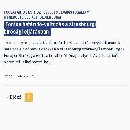
FOGVATARTÁS ÉS TISZTESSÉGES ELJÁRÁS
JOGÁLLAM
MENEKÜLTEK ÉS KÜLFÖLDIEK JOGAI
Fontos határidő-változás a strasbourgi
bírósági eljárásban
A mai naptól, azaz 2022. február 1-től az eljárás megindításának
határideje 4 hónapra csökken a strasbourgi székhelyű Emberi Jogok
Európai Bírósága előtt a korábbi 6 hónap helyett. Az új határidőt
akkor kell alkalmazni, ha …
2022. február 1.
« Előző
2