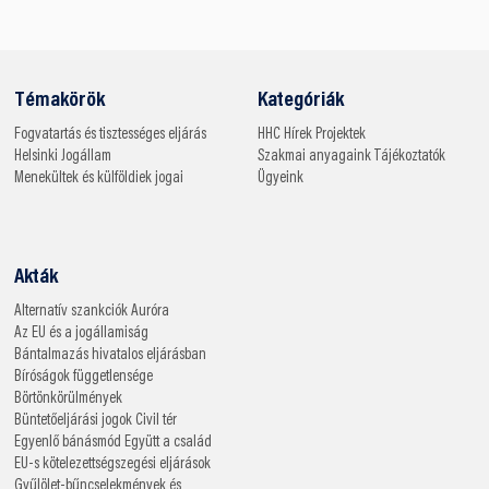
Témakörök
Kategóriák
Fogvatartás és tisztességes eljárás
HHC
Hírek
Projektek
Helsinki
Jogállam
Szakmai anyagaink
Tájékoztatók
Menekültek és külföldiek jogai
Ügyeink
Akták
Alternatív szankciók
Auróra
Az EU és a jogállamiság
Bántalmazás hivatalos eljárásban
Bíróságok függetlensége
Börtönkörülmények
Büntetőeljárási jogok
Civil tér
Egyenlő bánásmód
Együtt a család
EU-s kötelezettségszegési eljárások
Gyűlölet-bűncselekmények és