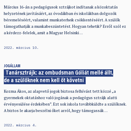
Március 16-án a pedagógusok sztrájkot indítanak a közoktatás
helyzetének javításáért, az óvodákban és iskolákban dolgozók
béremeléséért, valamint munkaterheik csökkentéséért. A szülők
támogathatják a munkabeszüntetést. Hogyan tehetik? Erről szól ez
a kérdezz-felelek, amit a Magyar Helsinki …
2022. március 10.
JOGÁLLAM
Tanársztrájk: az ombudsman Góliát mellé állt,
de a szülőknek nem kell őt követni
Kozma Ákos, az alapvető jogok biztosa felhívást tett közzé „a
gyermekek oktatáshoz való jogának a pedagógus sztrájk alatti
érvényesülése érdekében”. Ezt sok iskola továbbküldte a szülőknek.
A biztos le akarja beszélni őket arról, hogy támogassák …
2022. március 4.