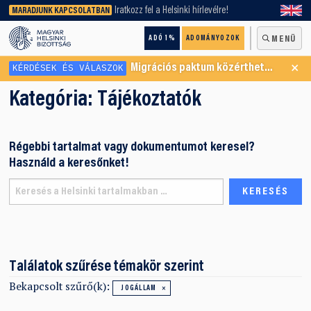
keresőnket!
Iratkozz fel a Helsinki hírlevélre!
MARADJUNK KAPCSOLATBAN
ADÓ 1%
ADOMÁNYOZOK
MENÜ
×
KÉRDÉSEK ÉS VÁLASZOK
Migrációs paktum közérthetően
Kategória:
Tájékoztatók
Régebbi tartalmat vagy dokumentumot keresel?
Használd a keresőnket!
Találatok szűrése témakör szerint
Bekapcsolt szűrő(k):
JOGÁLLAM