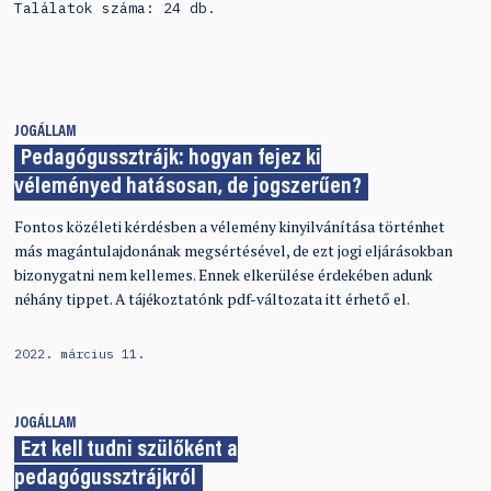
Találatok száma: 24 db.
JOGÁLLAM
Pedagógussztrájk: hogyan fejez ki
véleményed hatásosan, de jogszerűen?
Fontos közéleti kérdésben a vélemény kinyilvánítása történhet
más magántulajdonának megsértésével, de ezt jogi eljárásokban
bizonygatni nem kellemes. Ennek elkerülése érdekében adunk
néhány tippet. A tájékoztatónk pdf-változata itt érhető el.
2022. március 11.
JOGÁLLAM
Ezt kell tudni szülőként a
pedagógussztrájkról