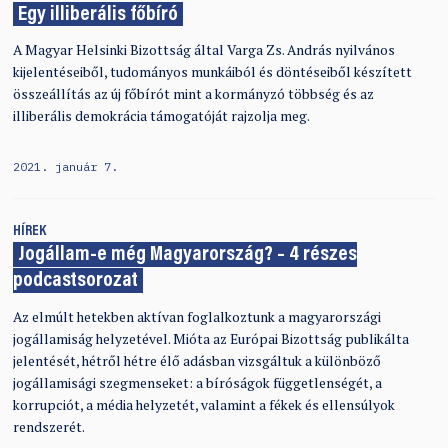
Egy illiberális főbíró
A Magyar Helsinki Bizottság által Varga Zs. András nyilvános
kijelentéseiből, tudományos munkáiból és döntéseiből készített
összeállítás az új főbírót mint a kormányzó többség és az
illiberális demokrácia támogatóját rajzolja meg.
2021. január 7.
HÍREK
Jogállam-e még Magyarország? – 4 részes
podcastsorozat
Az elmúlt hetekben aktívan foglalkoztunk a magyarországi
jogállamiság helyzetével. Mióta az Európai Bizottság publikálta
jelentését, hétről hétre élő adásban vizsgáltuk a különböző
jogállamisági szegmenseket: a bíróságok függetlenségét, a
korrupciót, a média helyzetét, valamint a fékek és ellensúlyok
rendszerét.