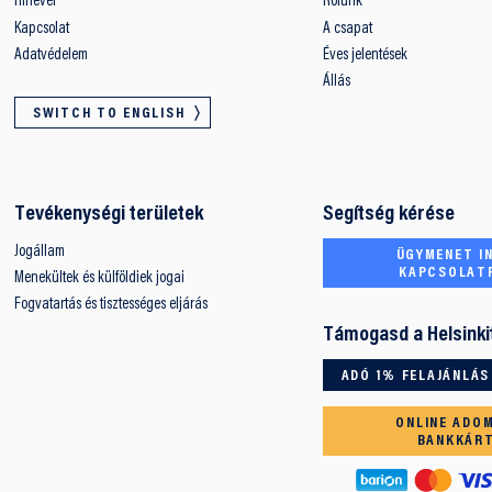
Hírlevél
Rólunk
Kapcsolat
A csapat
Adatvédelem
Éves jelentések
Állás
SWITCH TO ENGLISH
Tevékenységi területek
Segítség kérése
Jogállam
ÜGYMENET IN
KAPCSOLAT
Menekültek és külföldiek jogai
Fogvatartás és tisztességes eljárás
Támogasd a Helsinki
ADÓ 1% FELAJÁNLÁS
ONLINE ADO
BANKKÁR