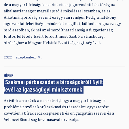
de a magyar bíróságok szerint nincs jogorvoslati lehetőség az
alkalmatlanságot megállapító értékeléssel szemben, és az
Alkotmánybíróság szerint ez így van rendjén. Pedig a hatékony
jogorvoslat lehetősége mindenkit megillet, különösen igaz ez egy
bíró esetében, akinél az elmozdíthatatlanság a függetlenség
fontos feltétele. Ezért fordult most Szabó a strasbourgi
bírósághoz a Magyar Helsinki Bizottság segítségével.
2022. szeptember 9.
HÍREK
Szakmai párbeszédet a bíróságokról! Nyílt
levél az igazságügyi miniszternek
A civilek arra kérik a minisztert, hogy a magyar bíróságok
problémáit széles körű szakmai és társadalmi egyeztetést
követően a bírák érdekképviseleti és önigazgatási szervei és a
Velencei Bizottság bevonásával orvosolja.