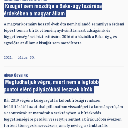
Kisujját sem mozdítja a Baka-ügy lezárása
érdekében a magyar állam
A magyar kormány hosszú évek óta nem hajlandó semmilyen érdemi
lépést tenni a bírák véleménynyilvánítási szabadságának és
függetlenségének biztosítására. 2016 óta húzódik a Baka-ügy, és
egyelőre az állam a kisujját sem mozdította.
2021. július 30.
HÍREK
ÜGYEINK
Megtudhatjuk végre, miért nem a legtöbb
pontot elérő pályázókból lesznek bírók
Bár 2019 végén a közigazgatási különbírósági rendszer
felállításától az utolsó pillanatban visszalépett a kormányerő, ám
a csontvázak itt maradtak a szekrényben. A bíráskodás
függetlenségére például veszélyt jelenthet a bírák utóbbi években
történt tömeges kinevezése is, amely névleg a strukturális