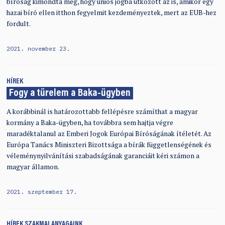
bíróság kimondta még, hogy uniós jogba ütközött az is, amikor egy
hazai bíró ellen itthon fegyelmit kezdeményeztek, mert az EUB-hez
fordult.
2021. november 23.
HÍREK
Fogy a türelem a Baka-ügyben
A korábbinál is határozottabb fellépésre számíthat a magyar
kormány a Baka-ügyben, ha továbbra sem hajtja végre
maradéktalanul az Emberi Jogok Európai Bíróságának ítéletét. Az
Európa Tanács Miniszteri Bizottsága a bírák függetlenségének és
véleménynyilvánítási szabadságának garanciáit kéri számon a
magyar államon.
2021. szeptember 17.
HÍREK
SZAKMAI ANYAGAINK