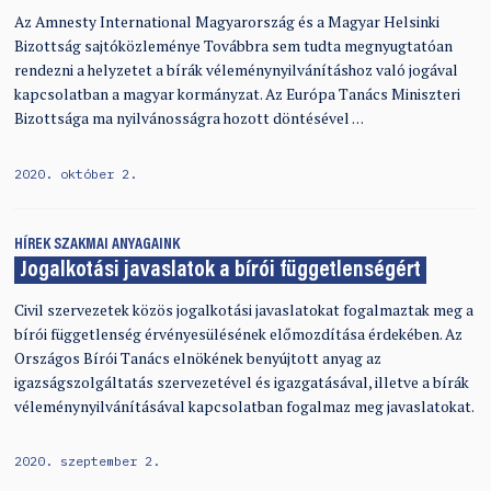
Az Amnesty International Magyarország és a Magyar Helsinki
Bizottság sajtóközleménye Továbbra sem tudta megnyugtatóan
rendezni a helyzetet a bírák véleménynyilvánításhoz való jogával
kapcsolatban a magyar kormányzat. Az Európa Tanács Miniszteri
Bizottsága ma nyilvánosságra hozott döntésével …
2020. október 2.
HÍREK
SZAKMAI ANYAGAINK
Jogalkotási javaslatok a bírói függetlenségért
Civil szervezetek közös jogalkotási javaslatokat fogalmaztak meg a
bírói függetlenség érvényesülésének előmozdítása érdekében. Az
Országos Bírói Tanács elnökének benyújtott anyag az
igazságszolgáltatás szervezetével és igazgatásával, illetve a bírák
véleménynyilvánításával kapcsolatban fogalmaz meg javaslatokat.
2020. szeptember 2.