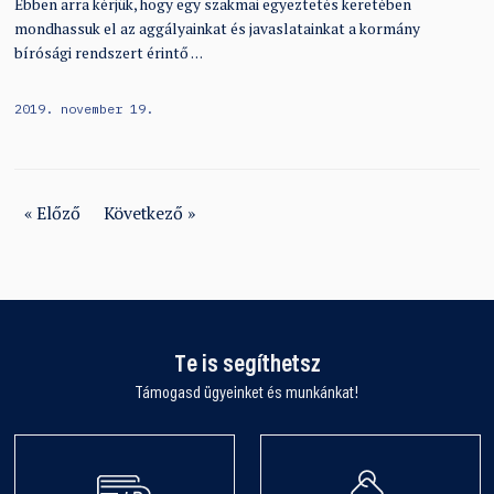
Ebben arra kérjük, hogy egy szakmai egyeztetés keretében
mondhassuk el az aggályainkat és javaslatainkat a kormány
bírósági rendszert érintő …
2019. november 19.
« Előző
Következő »
Te is segíthetsz
Támogasd ügyeinket és munkánkat!