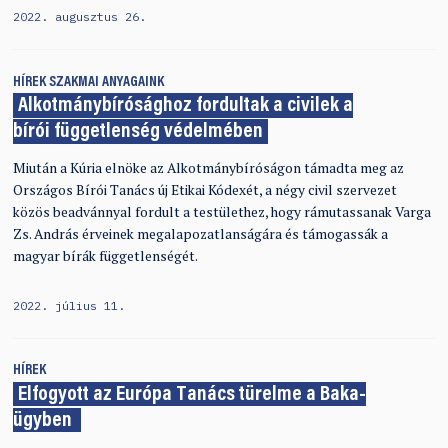
2022. augusztus 26.
HÍREK
SZAKMAI ANYAGAINK
Alkotmánybírósághoz fordultak a civilek a
bírói függetlenség védelmében
Miután a Kúria elnöke az Alkotmánybíróságon támadta meg az
Országos Bírói Tanács új Etikai Kódexét, a négy civil szervezet
közös beadvánnyal fordult a testülethez, hogy rámutassanak Varga
Zs. András érveinek megalapozatlanságára és támogassák a
magyar bírák függetlenségét.
2022. július 11.
HÍREK
Elfogyott az Európa Tanács türelme a Baka-
ügyben