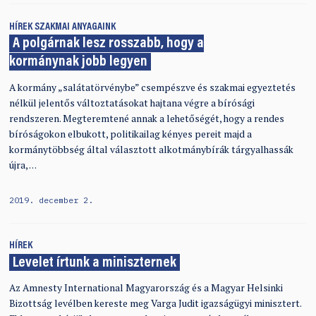
HÍREK
SZAKMAI ANYAGAINK
A polgárnak lesz rosszabb, hogy a
kormánynak jobb legyen
A kormány „salátatörvénybe” csempészve és szakmai egyeztetés
nélkül jelentős változtatásokat hajtana végre a bírósági
rendszeren. Megteremtené annak a lehetőségét, hogy a rendes
bíróságokon elbukott, politikailag kényes pereit majd a
kormánytöbbség által választott alkotmánybírák tárgyalhassák
újra, …
2019. december 2.
HÍREK
Levelet írtunk a miniszternek
Az Amnesty International Magyarország és a Magyar Helsinki
Bizottság levélben kereste meg Varga Judit igazságügyi minisztert.