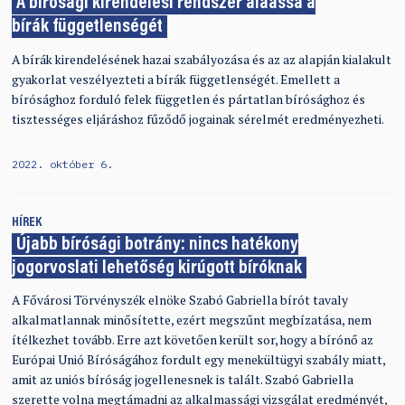
A bírósági kirendelési rendszer aláássa a
bírák függetlenségét
A bírák kirendelésének hazai szabályozása és az az alapján kialakult
gyakorlat veszélyezteti a bírák függetlenségét. Emellett a
bírósághoz forduló felek független és pártatlan bírósághoz és
tisztességes eljáráshoz fűződő jogainak sérelmét eredményezheti.
2022. október 6.
HÍREK
Újabb bírósági botrány: nincs hatékony
jogorvoslati lehetőség kirúgott bíróknak
A Fővárosi Törvényszék elnöke Szabó Gabriella bírót tavaly
alkalmatlannak minősítette, ezért megszűnt megbízatása, nem
ítélkezhet tovább. Erre azt követően került sor, hogy a bírónő az
Európai Unió Bíróságához fordult egy menekültügyi szabály miatt,
amit az uniós bíróság jogellenesnek is talált. Szabó Gabriella
szerette volna megtámadni az alkalmassági vizsgálat eredményét,