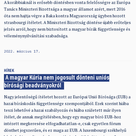
A korábbiaknál is erősebb döntésben vonta felelősségre az Európa
Tanács Miniszteri Bizottsága a magyar államot azért, mert 2016
óta nem hajtja végre a Baka kontra Magyarország ügyben hozott
strasbourgi ítéletet. A Miniszteri Bizottság döntése újabb erőteljes
jelzés arról, hogy nem biztosított a magyar bírák függetlensége és
véleménynyilvánítási szabadsága.
2022. március 17.
HÍREK
A magyar Kúria nem jogosult dönteni uniós
bírósági beadványokról
Nagy jelentőségű ítéletet hozott az Európai Unió Bírósága (EUB) a
hazai bíráskodás függetlensége szempontjából. Ezek szerint hiába
teszi lehetővé a hazai szabályozás és hiába született már ilyen
ítélet, de annak megítélésben, hogy egy magyar bíró EUB-hoz
intézett megkeresése elfogadhatatlan-e, csak egyetlen fórum
dönthet jogszerűen, és ez maga az EUB. A luxembourgi székhelyű