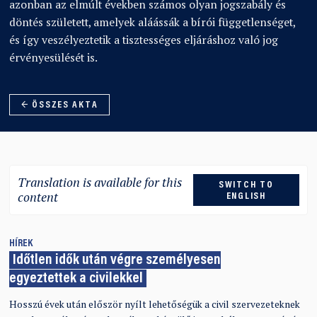
azonban az elmúlt években számos olyan jogszabály és
döntés született, amelyek aláássák a bírói függetlenséget,
és így veszélyeztetik a tisztességes eljáráshoz való jog
érvényesülését is.
← ÖSSZES AKTA
Translation is available for this
SWITCH TO
content
ENGLISH
HÍREK
Időtlen idők után végre személyesen
egyeztettek a civilekkel
Hosszú évek után először nyílt lehetőségük a civil szervezeteknek