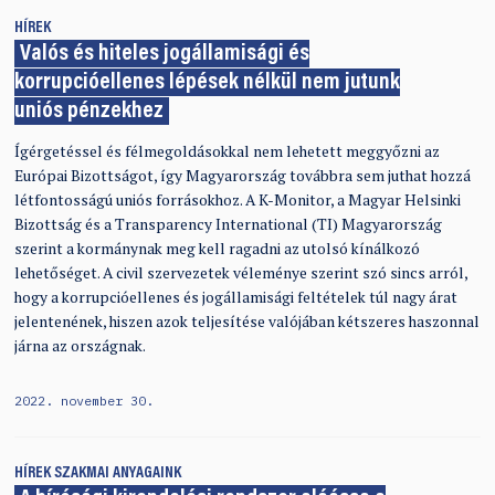
HÍREK
Valós és hiteles jogállamisági és
korrupcióellenes lépések nélkül nem jutunk
uniós pénzekhez
Ígérgetéssel és félmegoldásokkal nem lehetett meggyőzni az
Európai Bizottságot, így Magyarország továbbra sem juthat hozzá
létfontosságú uniós forrásokhoz. A K-Monitor, a Magyar Helsinki
Bizottság és a Transparency International (TI) Magyarország
szerint a kormánynak meg kell ragadni az utolsó kínálkozó
lehetőséget. A civil szervezetek véleménye szerint szó sincs arról,
hogy a korrupcióellenes és jogállamisági feltételek túl nagy árat
jelentenének, hiszen azok teljesítése valójában kétszeres haszonnal
járna az országnak.
2022. november 30.
HÍREK
SZAKMAI ANYAGAINK