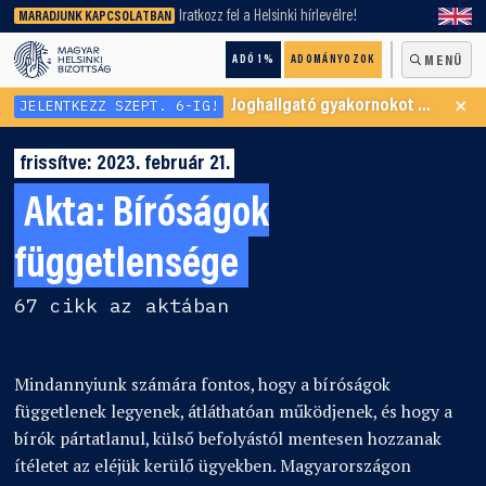
keresőnket!
Iratkozz fel a Helsinki hírlevélre!
MARADJUNK KAPCSOLATBAN
ADÓ 1%
ADOMÁNYOZOK
MENÜ
×
JELENTKEZZ SZEPT. 6-IG!
Joghallgató gyakornokot keresünk Menekültügyi Programunkba
frissítve: 2023. február 21.
Akta:
Bíróságok
függetlensége
67 cikk az aktában
Mindannyiunk számára fontos, hogy a bíróságok
függetlenek legyenek, átláthatóan működjenek, és hogy a
bírók pártatlanul, külső befolyástól mentesen hozzanak
ítéletet az eléjük kerülő ügyekben. Magyarországon