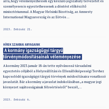
arra, hogy véleményezhessék egy készülő jogszabály tervezetét és
személyesen is egyeztethessenek a döntést előkészítő
minisztériummal. A Magyar Helsinki Bizottság, az Amnesty
International Magyarország és az Eötvös …
2023. február 21.
HÍREK
SZAKMAI ANYAGAINK
A kormány igazságügyi tárgyú
törvénymódosításainak véleményezése
A kormány 2023. január 18-án tette nyilvánossá társadalmi
egyeztetés céljából a Helyreállítási és Ellenállóképességi Tervhez
kapcsolódó igazságügyi tárgyú törvények módosításaira vonatkozó
javaslatát. Bár a kormány a javaslat indokolásában „a magyar jogi
környezet sajátosságainak félreértéséről” beszél, …
2023. február 6.