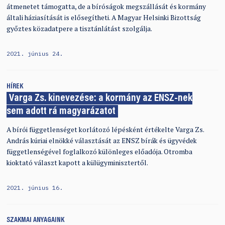
átmenetet támogatta, de a bíróságok megszállását és kormány
általi háziasítását is elősegítheti. A Magyar Helsinki Bizottság
győztes közadatpere a tisztánlátást szolgálja.
2021. június 24.
HÍREK
Varga Zs. kinevezése: a kormány az ENSZ-nek
sem adott rá magyarázatot
A bírói függetlenséget korlátozó lépésként értékelte Varga Zs.
András kúriai elnökké választását az ENSZ bírák és ügyvédek
függetlenségével foglalkozó különleges előadója. Otromba
kioktató választ kapott a külügyminisztertől.
2021. június 16.
SZAKMAI ANYAGAINK