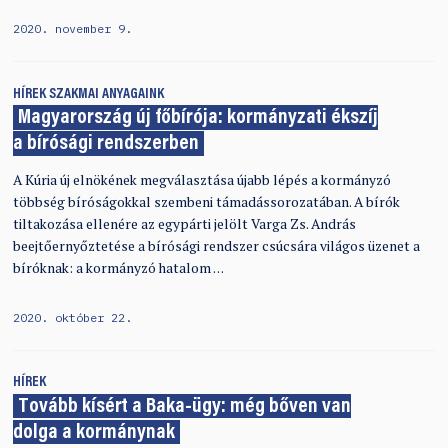
2020. november 9.
HÍREK
SZAKMAI ANYAGAINK
Magyarország új főbírója: kormányzati ékszíj
a bírósági rendszerben
A Kúria új elnökének megválasztása újabb lépés a kormányzó
többség bíróságokkal szembeni támadássorozatában. A bírók
tiltakozása ellenére az egypárti jelölt Varga Zs. András
beejtőernyőztetése a bírósági rendszer csúcsára világos üzenet a
bíróknak: a kormányzó hatalom …
2020. október 22.
HÍREK
Tovább kísért a Baka-ügy: még bőven van
dolga a kormánynak