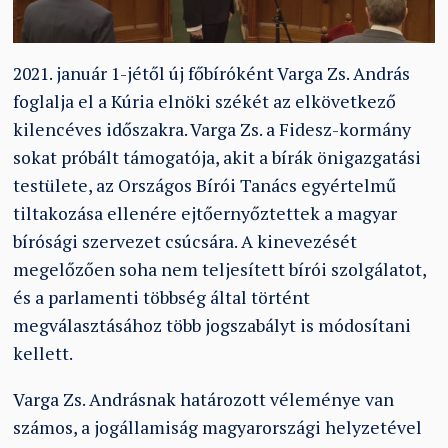
2021. január 1-jétől új főbíróként Varga Zs. András
foglalja el a Kúria elnöki székét az elkövetkező
kilencéves időszakra. Varga Zs. a Fidesz-kormány
sokat próbált támogatója, akit a bírák önigazgatási
testülete, az Országos Bírói Tanács egyértelmű
tiltakozása ellenére ejtőernyőztettek a magyar
bírósági szervezet csúcsára. A kinevezését
megelőzően soha nem teljesített bírói szolgálatot,
és a parlamenti többség által történt
megválasztásához több jogszabályt is módosítani
kellett.
Varga Zs. Andrásnak határozott véleménye van
számos, a jogállamiság magyarországi helyzetével