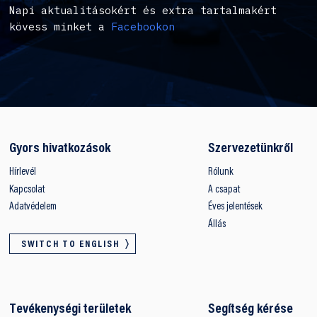
Napi aktualitásokért és extra tartalmakért
kövess minket a
Facebookon
Gyors hivatkozások
Szervezetünkről
Hírlevél
Rólunk
Kapcsolat
A csapat
Adatvédelem
Éves jelentések
Állás
SWITCH TO ENGLISH
Tevékenységi területek
Segítség kérése