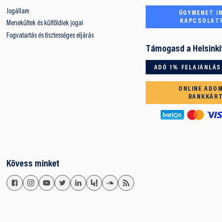
Jogállam
ÜGYMENET IN
KAPCSOLAT
Menekültek és külföldiek jogai
Fogvatartás és tisztességes eljárás
Támogasd a Helsinki
ADÓ 1% FELAJÁNLÁS
ONLINE ADO
BANKKÁR
Kövess minket