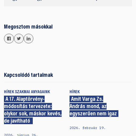
Megosztom másokkal
Kapcsolódó tartalmak
HÍREK
SZAKMAI ANYAGAINK
HÍREK
A 17. Alaptörvény-
Amit Varga Zs.
módosítás tervezete:
András mond, az
olykor sok, máskor kevés,
egyszerűen nem igaz
de javítható
2026. február 19.
2026. június 26.