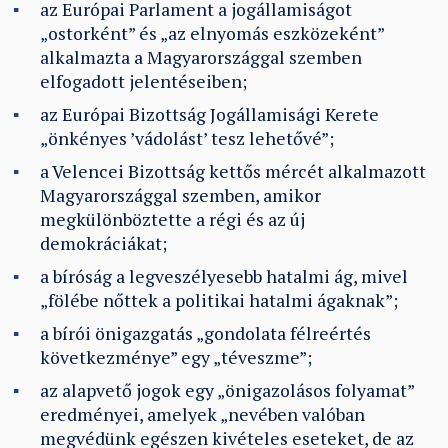
az Európai Parlament a jogállamiságot
„ostorként” és „az elnyomás eszközeként”
alkalmazta a Magyarországgal szemben
elfogadott jelentéseiben;
az Európai Bizottság Jogállamisági Kerete
„önkényes ’vádolást’ tesz lehetővé”;
a Velencei Bizottság kettős mércét alkalmazott
Magyarországgal szemben, amikor
megkülönböztette a régi és az új
demokráciákat;
a bíróság a legveszélyesebb hatalmi ág, mivel
„fölébe nőttek a politikai hatalmi ágaknak”;
a bírói önigazgatás „gondolata félreértés
következménye” egy „téveszme”;
az alapvető jogok egy „önigazolásos folyamat”
eredményei, amelyek „nevében valóban
megvédünk egészen kivételes eseteket, de az