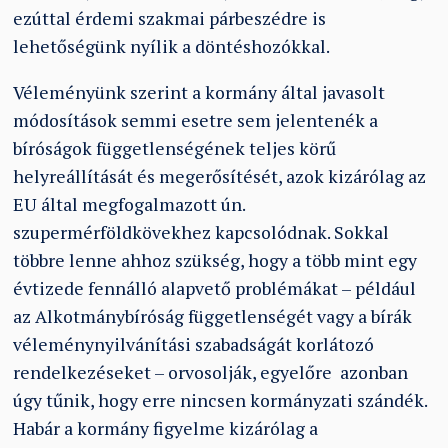
ezúttal érdemi szakmai párbeszédre is
lehetőségünk nyílik a döntéshozókkal.
Véleményünk szerint a kormány által javasolt
módosítások semmi esetre sem jelentenék a
bíróságok függetlenségének teljes körű
helyreállítását és megerősítését, azok kizárólag az
EU által megfogalmazott ún.
szupermérföldkövekhez kapcsolódnak. Sokkal
többre lenne ahhoz szükség, hogy a több mint egy
évtizede fennálló alapvető problémákat – például
az Alkotmánybíróság függetlenségét vagy a bírák
véleménynyilvánítási szabadságát korlátozó
rendelkezéseket – orvosolják, egyelőre azonban
úgy tűnik, hogy erre nincsen kormányzati szándék.
Habár a kormány figyelme kizárólag a