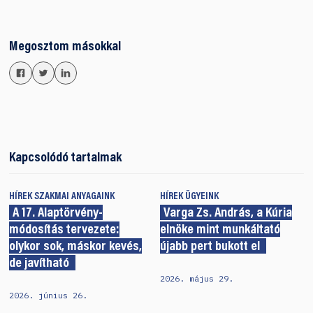
Megosztom másokkal
Kapcsolódó tartalmak
HÍREK
SZAKMAI ANYAGAINK
HÍREK
ÜGYEINK
A 17. Alaptörvény-
Varga Zs. András, a Kúria
módosítás tervezete:
elnöke mint munkáltató
olykor sok, máskor kevés,
újabb pert bukott el
de javítható
2026. május 29.
2026. június 26.