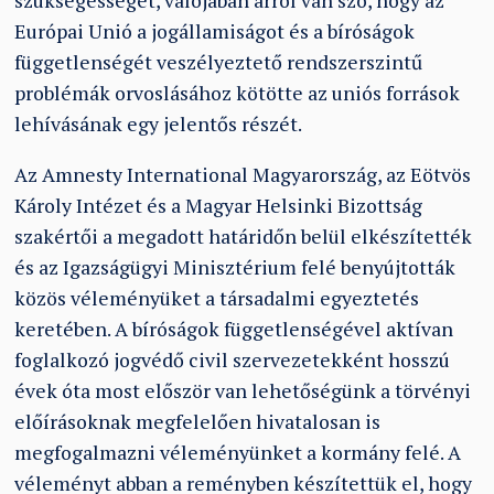
szükségességét, valójában arról van szó, hogy az
Európai Unió a jogállamiságot és a bíróságok
függetlenségét veszélyeztető rendszerszintű
problémák orvoslásához kötötte az uniós források
lehívásának egy jelentős részét.
Az Amnesty International Magyarország, az Eötvös
Károly Intézet és a Magyar Helsinki Bizottság
szakértői a megadott határidőn belül elkészítették
és az Igazságügyi Minisztérium felé benyújtották
közös véleményüket a társadalmi egyeztetés
keretében. A bíróságok függetlenségével aktívan
foglalkozó jogvédő civil szervezetekként hosszú
évek óta most először van lehetőségünk a törvényi
előírásoknak megfelelően hivatalosan is
megfogalmazni véleményünket a kormány felé. A
véleményt abban a reményben készítettük el, hogy