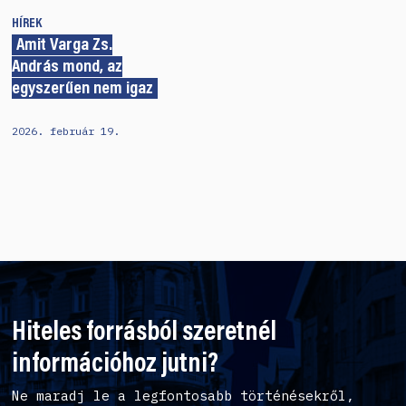
HÍREK
Amit Varga Zs.
András mond, az
egyszerűen nem igaz
2026. február 19.
Hiteles forrásból szeretnél
információhoz jutni?
Ne maradj le a legfontosabb történésekről,