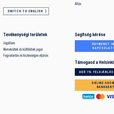
Állás
SWITCH TO ENGLISH
Tevékenységi területek
Segítség kérése
Jogállam
ÜGYMENET IN
KAPCSOLAT
Menekültek és külföldiek jogai
Fogvatartás és tisztességes eljárás
Támogasd a Helsinki
ADÓ 1% FELAJÁNLÁS
ONLINE ADO
BANKKÁR