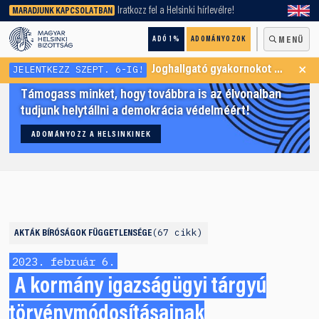
keresőnket!
Iratkozz fel a Helsinki hírlevélre!
MARADJUNK KAPCSOLATBAN
ADÓ 1%
ADOMÁNYOZOK
MENÜ
×
JELENTKEZZ SZEPT. 6-IG!
Joghallgató gyakornokot keresünk Menekültügyi Programunkba
Támogass minket, hogy továbbra is az élvonalban
tudjunk helytállni a demokrácia védelméért!
ADOMÁNYOZZ A HELSINKINEK
67 cikk
AKTÁK
BÍRÓSÁGOK FÜGGETLENSÉGE
2023. február 6.
A kormány igazságügyi tárgyú
törvénymódosításainak