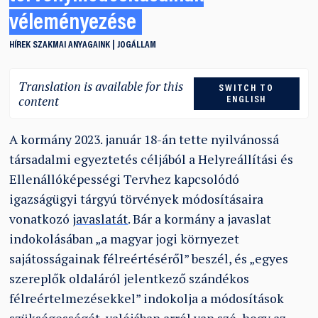
véleményezése
HÍREK
SZAKMAI ANYAGAINK
JOGÁLLAM
Translation is available for this
SWITCH TO
content
ENGLISH
A kormány 2023. január 18-án tette nyilvánossá
társadalmi egyeztetés céljából a Helyreállítási és
Ellenállóképességi Tervhez kapcsolódó
igazságügyi tárgyú törvények módosításaira
vonatkozó
javaslatát
. Bár a kormány a javaslat
indokolásában „a magyar jogi környezet
sajátosságainak félreértéséről” beszél, és „egyes
szereplők oldaláról jelentkező szándékos
félreértelmezésekkel” indokolja a módosítások