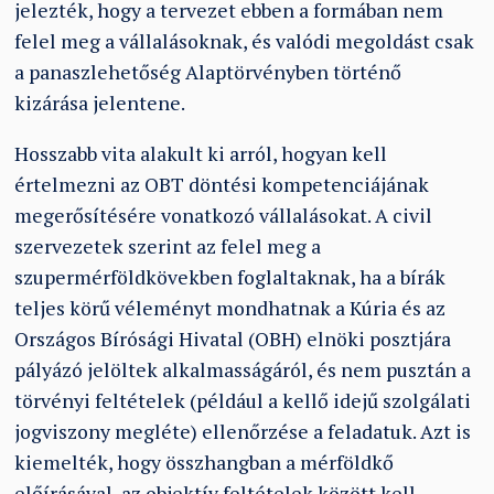
jelezték, hogy a tervezet ebben a formában nem
felel meg a vállalásoknak, és valódi megoldást csak
a panaszlehetőség Alaptörvényben történő
kizárása jelentene.
Hosszabb vita alakult ki arról, hogyan kell
értelmezni az OBT döntési kompetenciájának
megerősítésére vonatkozó vállalásokat. A civil
szervezetek szerint az felel meg a
szupermérföldkövekben foglaltaknak, ha a bírák
teljes körű véleményt mondhatnak a Kúria és az
Országos Bírósági Hivatal (OBH) elnöki posztjára
pályázó jelöltek alkalmasságáról, és nem pusztán a
törvényi feltételek (például a kellő idejű szolgálati
jogviszony megléte) ellenőrzése a feladatuk. Azt is
kiemelték, hogy összhangban a mérföldkő
előírásával, az objektív feltételek között kell