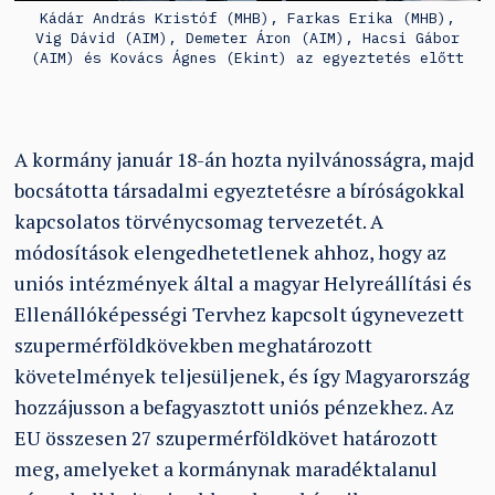
Kádár András Kristóf (MHB), Farkas Erika (MHB),
Vig Dávid (AIM), Demeter Áron (AIM), Hacsi Gábor
(AIM) és Kovács Ágnes (Ekint) az egyeztetés előtt
A kormány január 18-án hozta nyilvánosságra, majd
bocsátotta társadalmi egyeztetésre a bíróságokkal
kapcsolatos törvénycsomag tervezetét. A
módosítások elengedhetetlenek ahhoz, hogy az
uniós intézmények által a magyar Helyreállítási és
Ellenállóképességi Tervhez kapcsolt úgynevezett
szupermérföldkövekben meghatározott
követelmények teljesüljenek, és így Magyarország
hozzájusson a befagyasztott uniós pénzekhez. Az
EU összesen 27 szupermérföldkövet határozott
meg, amelyeket a kormánynak maradéktalanul