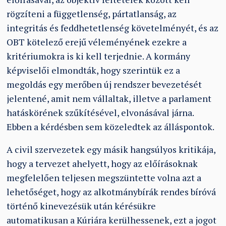
rögzíteni a függetlenség, pártatlanság, az
integritás és feddhetetlenség követelményét, és az
OBT kötelező erejű véleményének ezekre a
kritériumokra is ki kell terjednie. A kormány
képviselői elmondták, hogy szerintük ez a
megoldás egy merőben új rendszer bevezetését
jelentené, amit nem vállaltak, illetve a parlament
hatáskörének szűkítésével, elvonásával járna.
Ebben a kérdésben sem közeledtek az álláspontok.
A civil szervezetek egy másik hangsúlyos kritikája,
hogy a tervezet ahelyett, hogy az előírásoknak
megfelelően teljesen megszüntette volna azt a
lehetőséget, hogy az alkotmánybírák rendes bíróvá
történő kinevezésük után kérésükre
automatikusan a Kúriára kerülhessenek, ezt a jogot