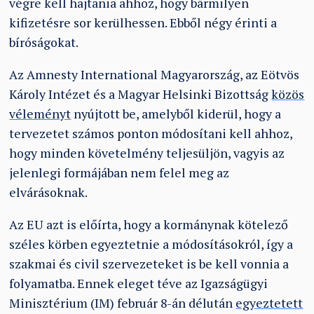
végre kell hajtania ahhoz, hogy bármilyen
kifizetésre sor kerülhessen. Ebből négy érinti a
bíróságokat.
Az Amnesty International Magyarország, az Eötvös
Károly Intézet és a Magyar Helsinki Bizottság
közös
véleményt
nyújtott be, amelyből kiderül, hogy a
tervezetet számos ponton módosítani kell ahhoz,
hogy minden követelmény teljesüljön, vagyis az
jelenlegi formájában nem felel meg az
elvárásoknak.
Az EU azt is előírta, hogy a kormánynak kötelező
széles körben egyeztetnie a módosításokról, így a
szakmai és civil szervezeteket is be kell vonnia a
folyamatba. Ennek eleget téve az Igazságügyi
Minisztérium (IM) február 8-án délután
egyeztetett