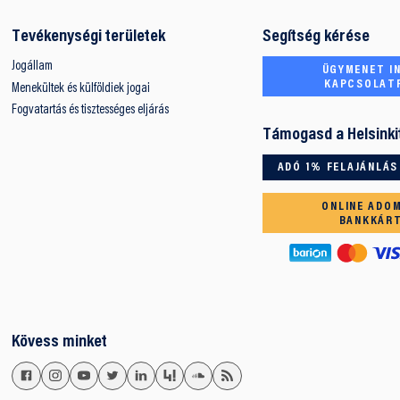
Tevékenységi területek
Segítség kérése
Jogállam
ÜGYMENET IN
KAPCSOLAT
Menekültek és külföldiek jogai
Fogvatartás és tisztességes eljárás
Támogasd a Helsinki
ADÓ 1% FELAJÁNLÁS
ONLINE ADO
BANKKÁR
Kövess minket