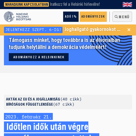
keresőnket!
Iratkozz fel a Helsinki hírlevélre!
MARADJUNK KAPCSOLATBAN
ADÓ 1%
ADOMÁNYOZOK
MENÜ
×
JELENTKEZZ SZEPT. 6-IG!
Joghallgató gyakornokot keresünk Menekültügyi Programunkba
Támogass minket, hogy továbbra is az élvonalban
tudjunk helytállni a demokrácia védelméért!
ADOMÁNYOZZ A HELSINKINEK
40 cikk
AKTÁK
AZ EU ÉS A JOGÁLLAMISÁG
67 cikk
BÍRÓSÁGOK FÜGGETLENSÉGE
2023. február 21.
Időtlen idők után végre