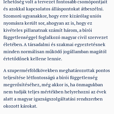
lehetőség volt a tervezet fontosabb csomópontjait
és azokkal kapcsolatos álláspontokat átbeszélni.
Szomorú ugyanakkor, hogy erre kizárólag uniós
nyomásra került sor, ahogyan az is, hogy ez
kivételes pillanatnak számít három, a bírói
függetlenséggel foglalkozó magyar civil szervezet
életében. A társadalmi és szakmai egyeztetésnek
minden normálisan működő jogállamban magától
értetődőnek kellene lennie.
A szupermérföldkövekben meghatározottak pontos
teljesítése létfontosságú a bírói függetlenség
megerősítéséhez, még akkor is, ha önmagukban
nem tudják teljes mértékben helyrehozni az évek
alatt a magyar igazságszolgáltatási rendszerben
okozott károkat.