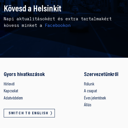
Kövesd a Helsinkit
Napi aktualitásokért és extra tartalmakért
kövess minket a
Facebookon
Gyors hivatkozások
Szervezetünkről
Hírlevél
Rólunk
Kapcsolat
A csapat
Adatvédelem
Éves jelentések
Állás
SWITCH TO ENGLISH