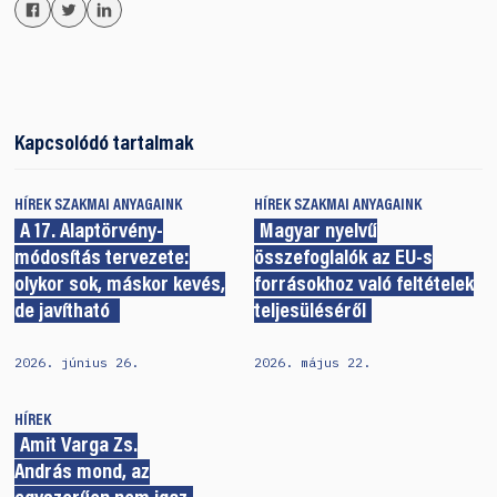
Kapcsolódó tartalmak
HÍREK
SZAKMAI ANYAGAINK
HÍREK
SZAKMAI ANYAGAINK
A 17. Alaptörvény-
Magyar nyelvű
módosítás tervezete:
összefoglalók az EU-s
olykor sok, máskor kevés,
forrásokhoz való feltételek
de javítható
teljesüléséről
2026. június 26.
2026. május 22.
HÍREK
Amit Varga Zs.
András mond, az