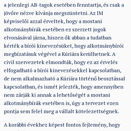
a jelenlegi AB-tagok esetében fenntartja, és csak a
jövőre nézve kívánja megszüntetni. Az IM
képviselői azzal érveltek, hogy a mostani
alkotmánybírák esetében ez szerzett jogok
elvonásával járna, hiszen ők abban a tudatban
kérték a bírói kinevezésüket, hogy alkotmánybírói
megbízatásuk végével a Kúriára kerülhetnek. A
civil szervezetek elmondták, hogy ez az érvelés
elfogadható a bírói kinevezésekkel kapcsolatban,
de nem alkalmazható a Kúriára történő beosztással
kapcsolatban, és ismét jelezték, hogy amennyiben
nem zárják ki annak a lehetőségét a mostani
alkotmánybírák esetében is, úgy a tervezet ezen
pontja sem felel meg a vállalt kötelezettségnek.
A korábbi évekhez képest fontos fejlemény, hogy