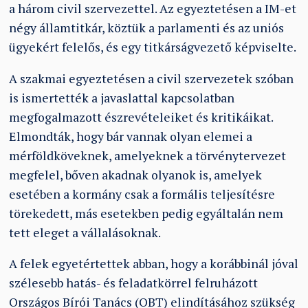
a három civil szervezettel. Az egyeztetésen a IM-et
négy államtitkár, köztük a parlamenti és az uniós
ügyekért felelős, és egy titkárságvezető képviselte.
A szakmai egyeztetésen a civil szervezetek szóban
is ismertették a javaslattal kapcsolatban
megfogalmazott észrevételeiket és kritikáikat.
Elmondták, hogy bár vannak olyan elemei a
mérföldköveknek, amelyeknek a törvénytervezet
megfelel, bőven akadnak olyanok is, amelyek
esetében a kormány csak a formális teljesítésre
törekedett, más esetekben pedig egyáltalán nem
tett eleget a vállalásoknak.
A felek egyetértettek abban, hogy a korábbinál jóval
szélesebb hatás- és feladatkörrel felruházott
Országos Bírói Tanács (OBT) elindításához szükség