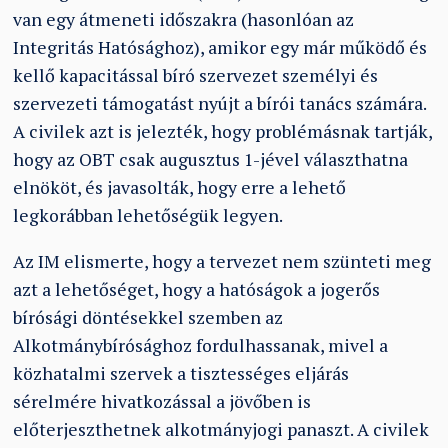
van egy átmeneti időszakra (hasonlóan az
Integritás Hatósághoz), amikor egy már működő és
kellő kapacitással bíró szervezet személyi és
szervezeti támogatást nyújt a bírói tanács számára.
A civilek azt is jelezték, hogy problémásnak tartják,
hogy az OBT csak augusztus 1-jével választhatna
elnököt, és javasolták, hogy erre a lehető
legkorábban lehetőségük legyen.
Az IM elismerte, hogy a tervezet nem szünteti meg
azt a lehetőséget, hogy a hatóságok a jogerős
bírósági döntésekkel szemben az
Alkotmánybírósághoz fordulhassanak, mivel a
közhatalmi szervek a tisztességes eljárás
sérelmére hivatkozással a jövőben is
előterjeszthetnek alkotmányjogi panaszt. A civilek