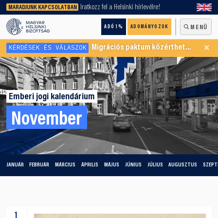
keresőnket!
Iratkozz fel a Helsinki hírlevélre!
MARADJUNK KAPCSOLATBAN
ADÓ 1%
ADOMÁNYOZOK
MENÜ
×
KÉRDÉSEK ÉS VÁLASZOK
Migrációs paktum közérthetően
Emberi jogi kalendárium
November
JANUÁR
FEBRUÁR
MÁRCIUS
ÁPRILIS
MÁJUS
JÚNIUS
JÚLIUS
AUGUSZTUS
SZEPT
1