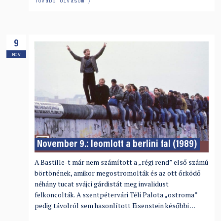
Tovább olvasom
9
NOV
November 9.: leomlott a berlini fal (1989)
A Bastille-t már nem számított a „régi rend” első számú
börtönének, amikor megostromolták és az ott őrködő
néhány tucat svájci gárdistát meg invalidust
felkoncolták. A szentpétervári Téli Palota „ostroma”
pedig távolról sem hasonlított Eisenstein későbbi …