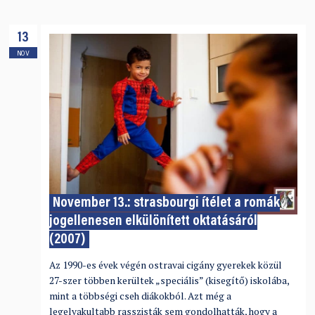
13
NOV
November 13.: strasbourgi ítélet a romák
jogellenesen elkülönített oktatásáról
(2007)
Az 1990-es évek végén ostravai cigány gyerekek közül
27-szer többen kerültek „speciális” (kisegítő) iskolába,
mint a többségi cseh diákokból. Azt még a
legelvakultabb rasszisták sem gondolhatták, hogy a