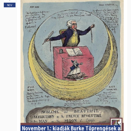
NOV
November 1.: kiadják Burke Töprengések a