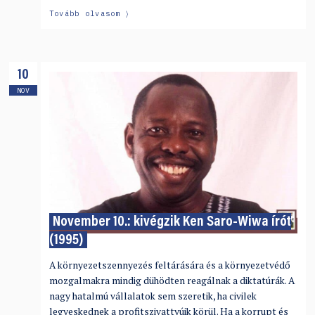
Tovább olvasom
10
NOV
November 10.: kivégzik Ken Saro-Wiwa írót
(1995)
A környezetszennyezés feltárására és a környezetvédő
mozgalmakra mindig dühödten reagálnak a diktatúrák. A
nagy hatalmú vállalatok sem szeretik, ha civilek
legyeskednek a profitszivattyúik körül. Ha a korrupt és