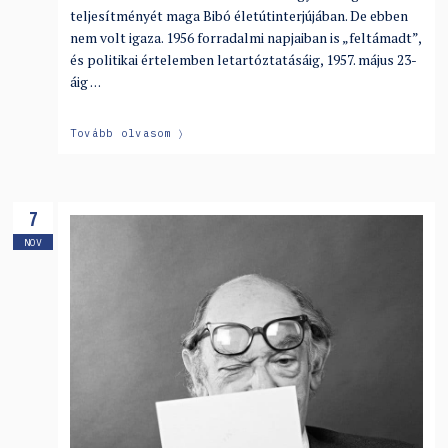
teljesítményét maga Bibó életútinterjújában. De ebben
nem volt igaza. 1956 forradalmi napjaiban is „feltámadt”,
és politikai értelemben letartóztatásáig, 1957. május 23-
áig …
Tovább olvasom
7
NOV