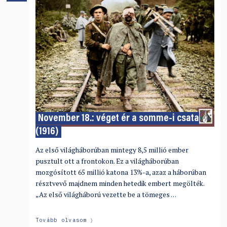
November 18.: véget ér a somme-i csata
(1916)
Az első világháborúban mintegy 8,5 millió ember
pusztult ott a frontokon. Ez a világháborúban
mozgósított 65 millió katona 13%-a, azaz a háborúban
résztvevő majdnem minden hetedik embert megölték.
„Az első világháború vezette be a tömeges …
Tovább olvasom