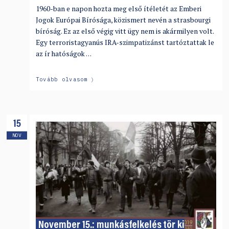
1960-ban e napon hozta meg első ítéletét az Emberi
Jogok Európai Bírósága, közismert nevén a strasbourgi
bíróság. Ez az első végig vitt ügy nem is akármilyen volt.
Egy terroristagyanús IRA-szimpatizánst tartóztattak le
az ír hatóságok …
Tovább olvasom
15
NOV
November 15.: munkásfelkelés tör ki