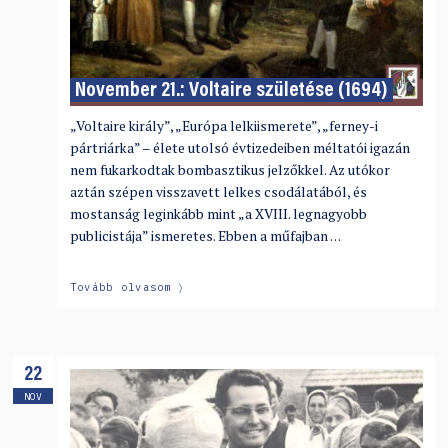
November 21.: Voltaire születése (1694)
„Voltaire király”, „Európa lelkiismerete”, „ferney-i
pártriárka” – élete utolsó évtizedeiben méltatói igazán
nem fukarkodtak bombasztikus jelzőkkel. Az utókor
aztán szépen visszavett lelkes csodálatából, és
mostanság leginkább mint „a XVIII. legnagyobb
publicistája” ismeretes. Ebben a műfajban …
Tovább olvasom
22
NOV