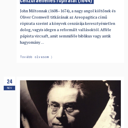
cenzúraellenes röpiratát (1644)
John Miltonnak (1608–1674), a nagy angol költőnek és
Oliver Cromwell titkárának az Areopagitica című
röpirata szerint a könyvek cenzúrája keresztyénietlen
dolog, vagyis idegen a reformált vallásoktól. Afféle
pápista vircsaft, amit semmiféle biblikus vagy antik
hagyomány …
Tovább olvasom
24
NOV