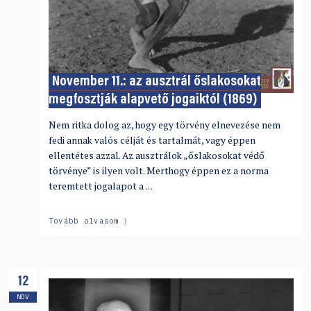
November 11.: az ausztrál őslakosokat
megfosztják alapvető jogaiktól (1869)
Nem ritka dolog az, hogy egy törvény elnevezése nem
fedi annak valós célját és tartalmát, vagy éppen
ellentétes azzal. Az ausztrálok „őslakosokat védő
törvénye” is ilyen volt. Merthogy éppen ez a norma
teremtett jogalapot a …
Tovább olvasom
12
NOV