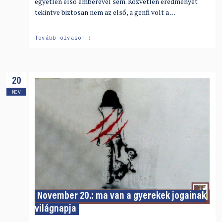
egyetlen első emberével sem. Közvetlen eredményét
tekintve biztosan nem az első, a genfi volt a …
Tovább olvasom
20
NOV
November 20.: ma van a gyerekek jogainak
világnapja