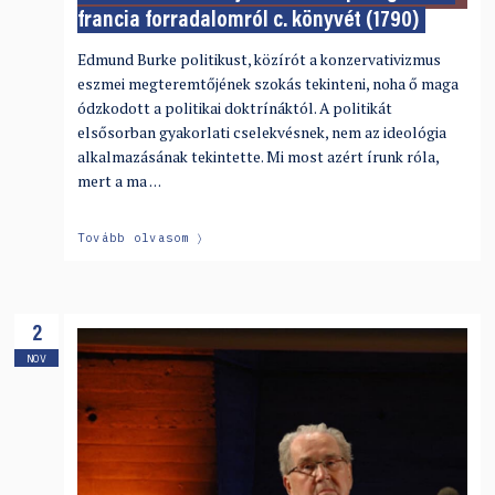
francia forradalomról c. könyvét (1790)
Edmund Burke politikust, közírót a konzervativizmus
eszmei megteremtőjének szokás tekinteni, noha ő maga
ódzkodott a politikai doktrínáktól. A politikát
elsősorban gyakorlati cselekvésnek, nem az ideológia
alkalmazásának tekintette. Mi most azért írunk róla,
mert a ma …
Tovább olvasom
2
NOV