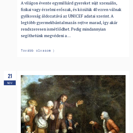
A világon évente egymilliárd gyereket sújt szexuális,
fizikai vagy érzelmi erőszak, és közülük 40 ezren válnak
gyilkosság áldozatává az UNICEF adatai szerint. A
legtöbb gyermekbántalmazás rejtve marad, így akár
rendszeresen ismétlődhet. Pedig mindannyian
segíthetünk megvédeni a …
Tovább olvasom
21
NOV