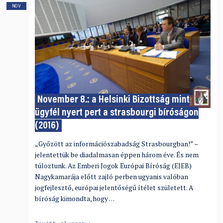
NOV
November 8.: a Helsinki Bizottság mint
ügyfél nyert pert a strasbourgi bíróságon
(2016)
„Győzött az információszabadság Strasbourgban!” –
jelentettük be diadalmasan éppen három éve. És nem
túloztunk. Az Emberi Jogok Európai Bíróság (EJEB)
Nagykamarája előtt zajló perben ugyanis valóban
jogfejlesztő, európai jelentőségű ítélet született. A
bíróság kimondta, hogy …