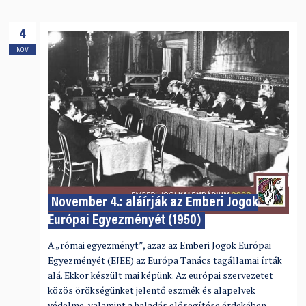
4
NOV
November 4.: aláírják az Emberi Jogok
Európai Egyezményét (1950)
A „római egyezményt”, azaz az Emberi Jogok Európai
Egyezményét (EJEE) az Európa Tanács tagállamai írták
alá. Ekkor készült mai képünk. Az európai szervezetet
közös örökségünket jelentő eszmék és alapelvek
védelme, valamint a haladás elősegítése érdekében …