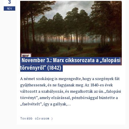
3
NOV
November 3.: Marx cikksorozata a „falopási
törvényről” (1842)
A német szokásjog is megengedte, hogy a szegények fát
gyűjthessenek, és ne fagyjanak meg. Az 1840-es évek
változott a szabályozás, és megalkották az ún. „falopási
törvényt”, amely elzárással, pénzbírsággal büntette a
„faelvételt”, így a gallyak, …
Tovább olvasom