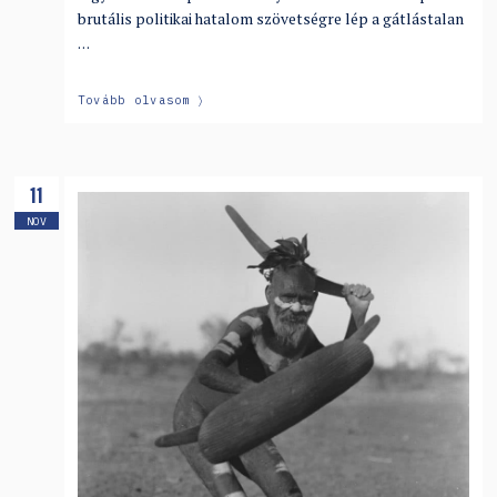
brutális politikai hatalom szövetségre lép a gátlástalan
…
Tovább olvasom
11
NOV