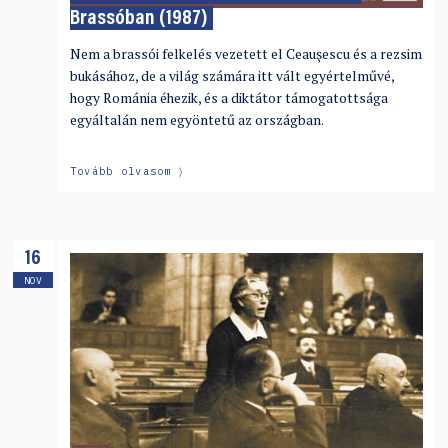
Brassóban (1987)
Nem a brassói felkelés vezetett el Ceauşescu és a rezsim
bukásához, de a világ számára itt vált egyértelművé,
hogy Románia éhezik, és a diktátor támogatottsága
egyáltalán nem egyöntetű az országban.
Tovább olvasom
16
NOV