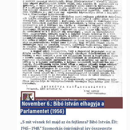
November 6.: Bibó István elhagyja a
Parlamentet (1956)
„S mit vésnek fel majd az én fejfámra? Bibó István. Élt:
1945–1948.” Szomorkás öniróniával így összegezte