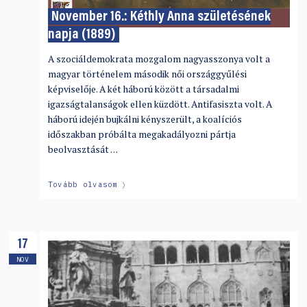
November 16.: Kéthly Anna születésének
napja (1889)
A szociáldemokrata mozgalom nagyasszonya volt a
magyar történelem második női országgyűlési
képviselője. A két háború között a társadalmi
igazságtalanságok ellen küzdött. Antifasiszta volt. A
háború idején bujkálni kényszerült, a koalíciós
időszakban próbálta megakadályozni pártja
beolvasztását …
Tovább olvasom
17
NOV