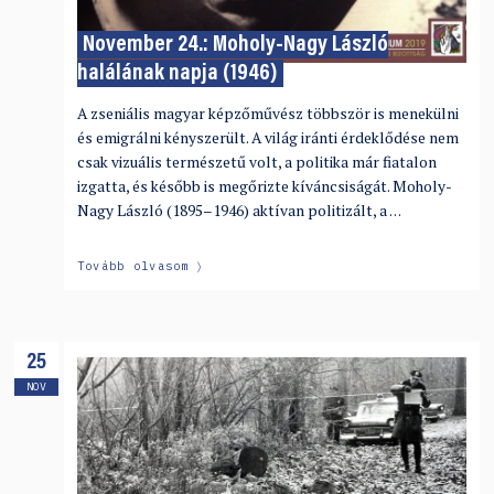
November 24.: Moholy-Nagy László
halálának napja (1946)
A zseniális magyar képzőművész többször is menekülni
és emigrálni kényszerült. A világ iránti érdeklődése nem
csak vizuális természetű volt, a politika már fiatalon
izgatta, és később is megőrizte kíváncsiságát. Moholy-
Nagy László (1895–1946) aktívan politizált, a …
Tovább olvasom
25
NOV