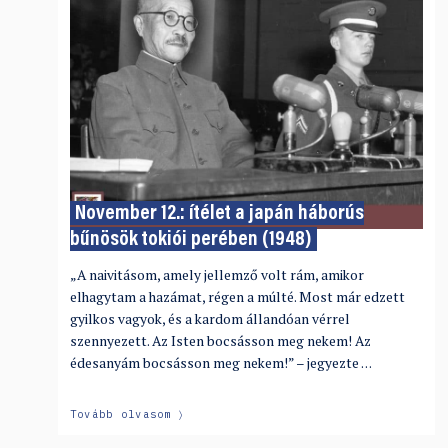
November 12.: ítélet a japán háborús
bűnösök tokiói perében (1948)
„A naivitásom, amely jellemző volt rám, amikor
elhagytam a hazámat, régen a múlté. Most már edzett
gyilkos vagyok, és a kardom állandóan vérrel
szennyezett. Az Isten bocsásson meg nekem! Az
édesanyám bocsásson meg nekem!” – jegyezte …
Tovább olvasom