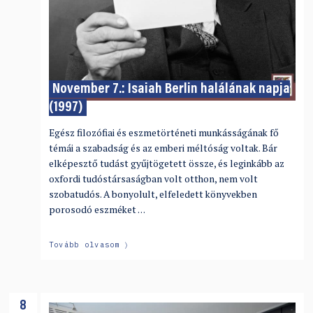
November 7.: Isaiah Berlin halálának napja
(1997)
Egész filozófiai és eszmetörténeti munkásságának fő
témái a szabadság és az emberi méltóság voltak. Bár
elképesztő tudást gyűjtögetett össze, és leginkább az
oxfordi tudóstársaságban volt otthon, nem volt
szobatudós. A bonyolult, elfeledett könyvekben
porosodó eszméket …
Tovább olvasom
8